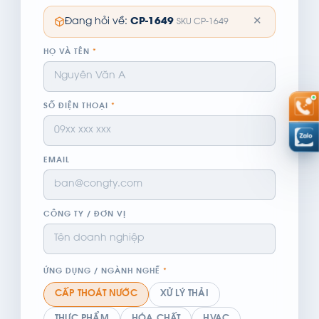
✕
Đang hỏi về:
CP-1649
SKU CP-1649
HỌ VÀ TÊN
*
SỐ ĐIỆN THOẠI
*
EMAIL
CÔNG TY / ĐƠN VỊ
ỨNG DỤNG / NGÀNH NGHỀ
*
CẤP THOÁT NƯỚC
XỬ LÝ THẢI