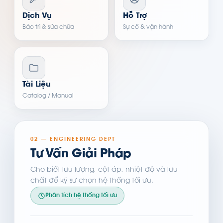
Dịch Vụ
Hỗ Trợ
Bảo trì & sửa chữa
Sự cố & vận hành
Tài Liệu
Catalog / Manual
02 — ENGINEERING DEPT
Tư Vấn Giải Pháp
Cho biết lưu lượng, cột áp, nhiệt độ và lưu
chất để kỹ sư chọn hệ thống tối ưu.
Phân tích hệ thống tối ưu