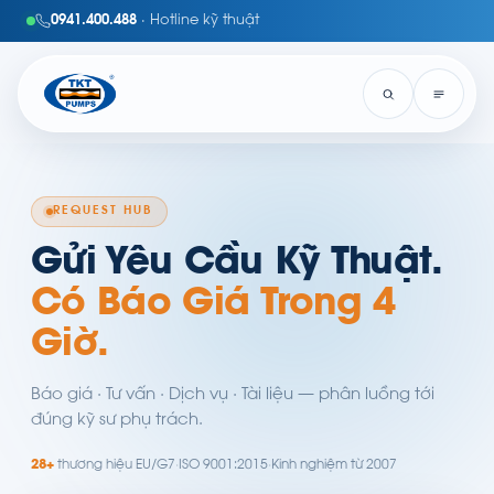
0941.400.488
· Hotline kỹ thuật
REQUEST HUB
Gửi Yêu Cầu Kỹ Thuật.
Có Báo Giá Trong 4
Giờ.
Báo giá · Tư vấn · Dịch vụ · Tài liệu — phân luồng tới
đúng kỹ sư phụ trách.
28+
thương hiệu EU/G7
·
ISO 9001:2015
·
Kinh nghiệm từ 2007