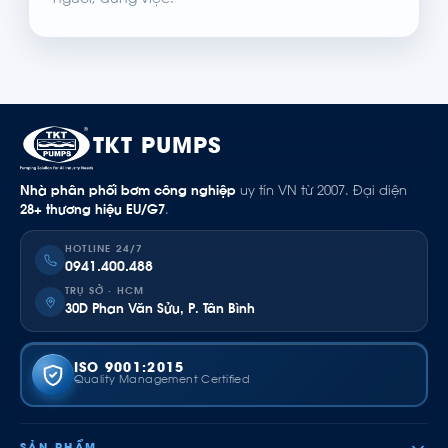
người, đúng việc.
TKT PUMPS
Nhà phân phối bơm công nghiệp
uy tín VN từ 2007. Đại diện
28+ thương hiệu EU/G7
.
HOTLINE 24/7
0941.400.488
TRỤ SỞ · HCM
30D Phan Văn Sửu, P. Tân Bình
ISO 9001:2015
Quality Management Certified