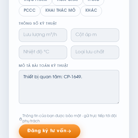
THỰC PHẨM
HÓA CHẤT
HVAC
PCCC
KHAI THÁC MỎ
KHÁC
THÔNG SỐ KỸ THUẬT
MÔ TẢ BÀI TOÁN KỸ THUẬT
Thông tin của bạn được bảo mật · gửi trực tiếp tới đội
phụ trách
Đăng ký tư vấn