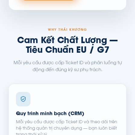
WHY THÁI KHƯƠNG
Cam Kết Chất Lượng —
Tiêu Chuẩn EU / G7
Mỗi yêu cầu được cấp Ticket ID và phân luồng tự
động đến đúng kỹ sư phụ trách.
Quy trình minh bạch (CRM)
Mỗi yêu cầu được cấp Ticket ID và theo dõi trên
hệ thống quản trị chuyên dụng — bạn luôn biết