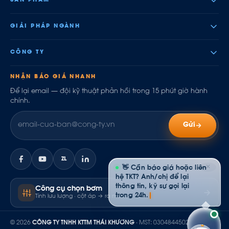
SẢN PHẨM
GIẢI PHÁP NGÀNH
CÔNG TY
NHẬN BÁO GIÁ NHANH
Để lại email — đội kỹ thuật phản hồi trong 15 phút giờ hành
chính.
Gửi
ZL
✕
👋 Cần báo giá hoặc liên
hệ TKT? Anh/chị để lại
thông tin, kỹ sư gọi lại
Công cụ chọn bơm
trong 24h.
Tính lưu lượng · cột áp → ra model
© 2026
CÔNG TY TNHH KTTM THÁI KHƯƠNG
· MST: 0304844502