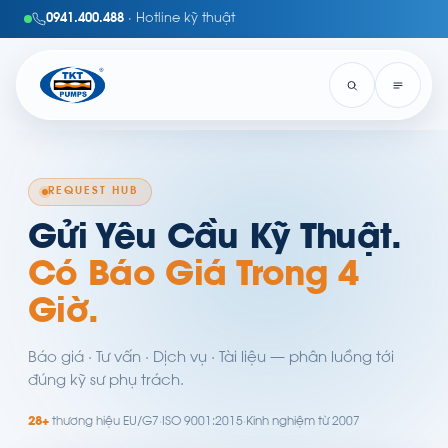
0941.400.488
· Hotline kỹ thuật
REQUEST HUB
Gửi Yêu Cầu Kỹ Thuật.
Có Báo Giá Trong 4
Giờ.
Báo giá · Tư vấn · Dịch vụ · Tài liệu — phân luồng tới
đúng kỹ sư phụ trách.
28+
thương hiệu EU/G7
·
ISO 9001:2015
·
Kinh nghiệm từ 2007