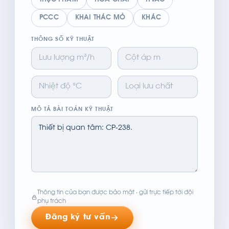
THỰC PHẨM
HÓA CHẤT
HVAC
PCCC
KHAI THÁC MỎ
KHÁC
THÔNG SỐ KỸ THUẬT
MÔ TẢ BÀI TOÁN KỸ THUẬT
Thông tin của bạn được bảo mật · gửi trực tiếp tới đội
phụ trách
Đăng ký tư vấn