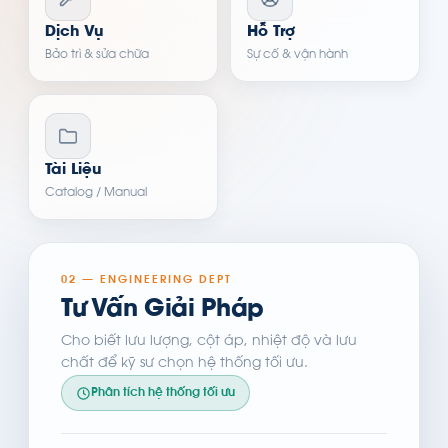
Dịch Vụ
Hỗ Trợ
Bảo trì & sửa chữa
Sự cố & vận hành
Tài Liệu
Catalog / Manual
02 — ENGINEERING DEPT
Tư Vấn Giải Pháp
Cho biết lưu lượng, cột áp, nhiệt độ và lưu
chất để kỹ sư chọn hệ thống tối ưu.
Phân tích hệ thống tối ưu