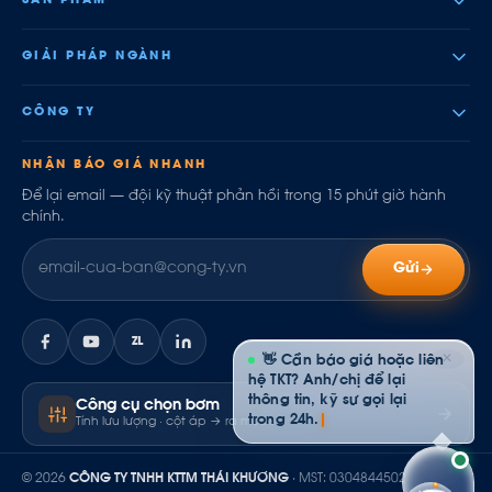
SẢN PHẨM
GIẢI PHÁP NGÀNH
CÔNG TY
NHẬN BÁO GIÁ NHANH
Để lại email — đội kỹ thuật phản hồi trong 15 phút giờ hành
chính.
Gửi
ZL
✕
👋 Cần báo giá hoặc liên
hệ TKT? Anh/chị để lại
thông tin, kỹ sư gọi lại
Công cụ chọn bơm
trong 24h.
Tính lưu lượng · cột áp → ra model
© 2026
CÔNG TY TNHH KTTM THÁI KHƯƠNG
· MST: 0304844502