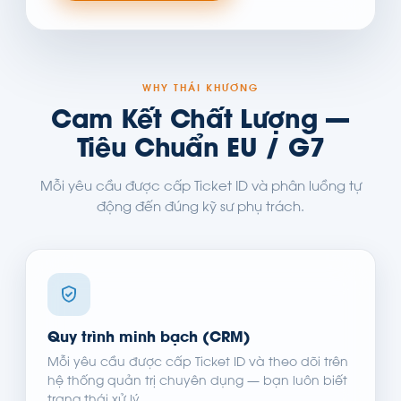
WHY THÁI KHƯƠNG
Cam Kết Chất Lượng —
Tiêu Chuẩn EU / G7
Mỗi yêu cầu được cấp Ticket ID và phân luồng tự
động đến đúng kỹ sư phụ trách.
Quy trình minh bạch (CRM)
Mỗi yêu cầu được cấp Ticket ID và theo dõi trên
hệ thống quản trị chuyên dụng — bạn luôn biết