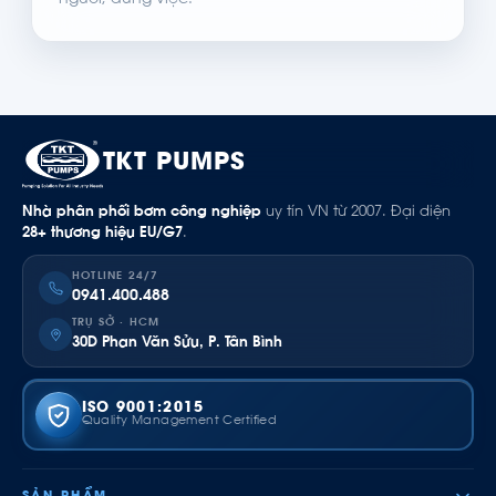
người, đúng việc.
TKT PUMPS
Nhà phân phối bơm công nghiệp
uy tín VN từ 2007. Đại diện
28+ thương hiệu EU/G7
.
HOTLINE 24/7
0941.400.488
TRỤ SỞ · HCM
30D Phan Văn Sửu, P. Tân Bình
ISO 9001:2015
Quality Management Certified