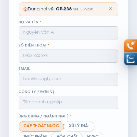
✕
Đang hỏi về:
CP-238
SKU CP-238
HỌ VÀ TÊN
*
SỐ ĐIỆN THOẠI
*
EMAIL
CÔNG TY / ĐƠN VỊ
ỨNG DỤNG / NGÀNH NGHỀ
*
CẤP THOÁT NƯỚC
XỬ LÝ THẢI