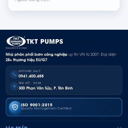
người, đúng việc.
TKT PUMPS
Nhà phân phối bơm công nghiệp
uy tín VN từ 2007. Đại diện
28+ thương hiệu EU/G7
.
HOTLINE 24/7
0941.400.488
TRỤ SỞ · HCM
30D Phan Văn Sửu, P. Tân Bình
ISO 9001:2015
Quality Management Certified