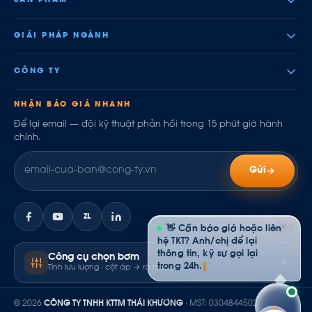
SẢN PHẨM
GIẢI PHÁP NGÀNH
CÔNG TY
NHẬN BÁO GIÁ NHANH
Để lại email — đội kỹ thuật phản hồi trong 15 phút giờ hành
chính.
Gửi
ZL
✕
👋 Cần báo giá hoặc liên
hệ TKT? Anh/chị để lại
thông tin, kỹ sư gọi lại
Công cụ chọn bơm
trong 24h.
Tính lưu lượng · cột áp → ra model
© 2026
CÔNG TY TNHH KTTM THÁI KHƯƠNG
· MST: 0304844502