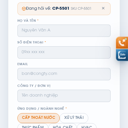
✕
Đang hỏi về:
CP-5501
SKU CP-5501
HỌ VÀ TÊN
*
SỐ ĐIỆN THOẠI
*
EMAIL
CÔNG TY / ĐƠN VỊ
ỨNG DỤNG / NGÀNH NGHỀ
*
CẤP THOÁT NƯỚC
XỬ LÝ THẢI