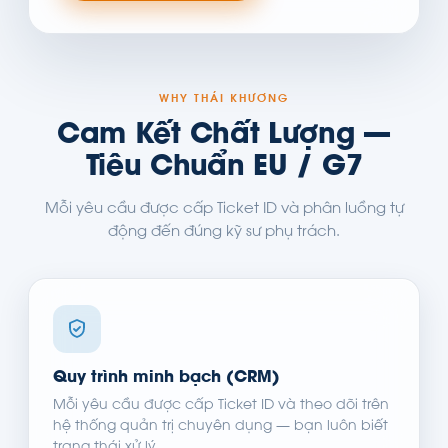
WHY THÁI KHƯƠNG
Cam Kết Chất Lượng —
Tiêu Chuẩn EU / G7
Mỗi yêu cầu được cấp Ticket ID và phân luồng tự
động đến đúng kỹ sư phụ trách.
Quy trình minh bạch (CRM)
Mỗi yêu cầu được cấp Ticket ID và theo dõi trên
hệ thống quản trị chuyên dụng — bạn luôn biết