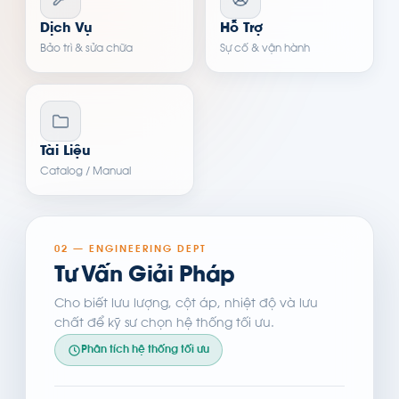
Dịch Vụ
Hỗ Trợ
Bảo trì & sửa chữa
Sự cố & vận hành
Tài Liệu
Catalog / Manual
02 — ENGINEERING DEPT
Tư Vấn Giải Pháp
Cho biết lưu lượng, cột áp, nhiệt độ và lưu
chất để kỹ sư chọn hệ thống tối ưu.
Phân tích hệ thống tối ưu