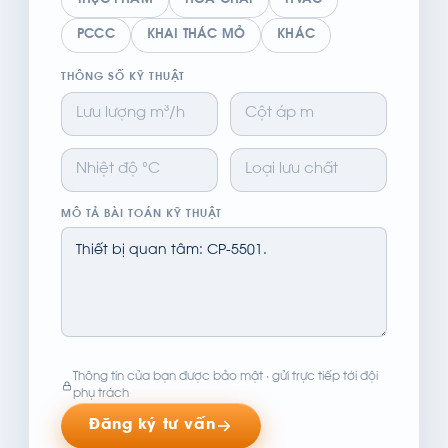
THỰC PHẨM
HÓA CHẤT
HVAC
PCCC
KHAI THÁC MỎ
KHÁC
THÔNG SỐ KỸ THUẬT
MÔ TẢ BÀI TOÁN KỸ THUẬT
Thông tin của bạn được bảo mật · gửi trực tiếp tới đội
phụ trách
Đăng ký tư vấn