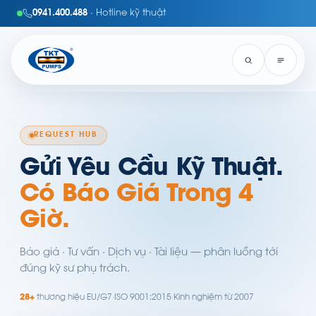
0941.400.488
· Hotline kỹ thuật
REQUEST HUB
Gửi Yêu Cầu Kỹ Thuật.
Có Báo Giá Trong 4
Giờ.
Báo giá · Tư vấn · Dịch vụ · Tài liệu — phân luồng tới
đúng kỹ sư phụ trách.
28+
thương hiệu EU/G7
·
ISO 9001:2015
·
Kinh nghiệm từ 2007