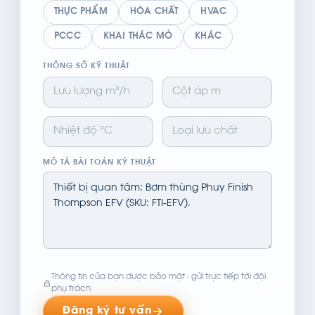
THỰC PHẨM
HÓA CHẤT
HVAC
PCCC
KHAI THÁC MỎ
KHÁC
THÔNG SỐ KỸ THUẬT
MÔ TẢ BÀI TOÁN KỸ THUẬT
Thông tin của bạn được bảo mật · gửi trực tiếp tới đội
phụ trách
Đăng ký tư vấn