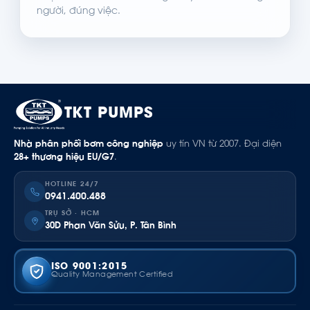
người, đúng việc.
TKT PUMPS
Nhà phân phối bơm công nghiệp
uy tín VN từ 2007. Đại diện
28+ thương hiệu EU/G7
.
HOTLINE 24/7
0941.400.488
TRỤ SỞ · HCM
30D Phan Văn Sửu, P. Tân Bình
ISO 9001:2015
Quality Management Certified