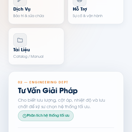
Dịch Vụ
Hỗ Trợ
Bảo trì & sửa chữa
Sự cố & vận hành
Tài Liệu
Catalog / Manual
02 — ENGINEERING DEPT
Tư Vấn Giải Pháp
Cho biết lưu lượng, cột áp, nhiệt độ và lưu
chất để kỹ sư chọn hệ thống tối ưu.
Phân tích hệ thống tối ưu