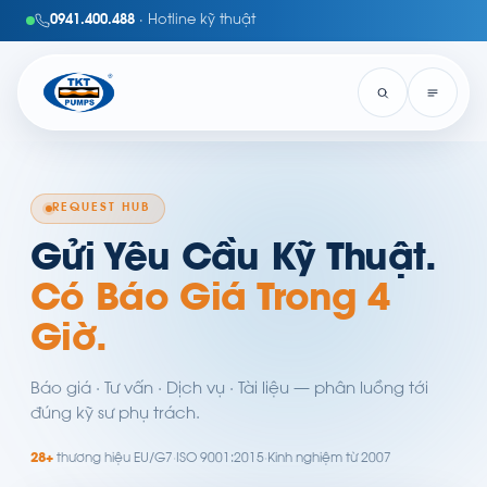
0941.400.488
· Hotline kỹ thuật
REQUEST HUB
Gửi Yêu Cầu Kỹ Thuật.
Có Báo Giá Trong 4
Giờ.
Báo giá · Tư vấn · Dịch vụ · Tài liệu — phân luồng tới
đúng kỹ sư phụ trách.
28+
thương hiệu EU/G7
·
ISO 9001:2015
·
Kinh nghiệm từ 2007