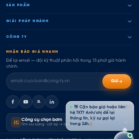
SẢN PHẨM
GIẢI PHÁP NGÀNH
CÔNG TY
NHẬN BÁO GIÁ NHANH
Để lại email — đội kỹ thuật phản hồi trong 15 phút giờ hành
chính.
Gửi
ZL
✕
👋 Cần báo giá hoặc liên
hệ TKT? Anh/chị để lại
thông tin, kỹ sư gọi lại
Công cụ chọn bơm
trong 24h.
Tính lưu lượng · cột áp → ra model