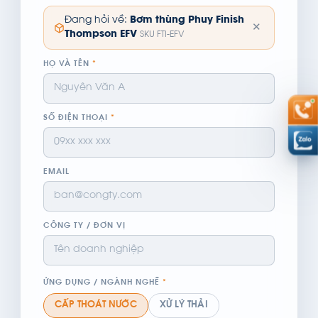
Đang hỏi về:
Bơm thùng Phuy Finish
✕
Thompson EFV
SKU FTI-EFV
HỌ VÀ TÊN
*
SỐ ĐIỆN THOẠI
*
EMAIL
CÔNG TY / ĐƠN VỊ
ỨNG DỤNG / NGÀNH NGHỀ
*
CẤP THOÁT NƯỚC
XỬ LÝ THẢI