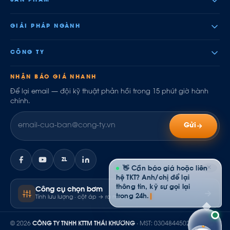
SẢN PHẨM
GIẢI PHÁP NGÀNH
CÔNG TY
NHẬN BÁO GIÁ NHANH
Để lại email — đội kỹ thuật phản hồi trong 15 phút giờ hành
chính.
Gửi
ZL
✕
👋 Cần báo giá hoặc liên
hệ TKT? Anh/chị để lại
thông tin, kỹ sư gọi lại
Công cụ chọn bơm
trong 24h.
Tính lưu lượng · cột áp → ra model
© 2026
CÔNG TY TNHH KTTM THÁI KHƯƠNG
· MST: 0304844502