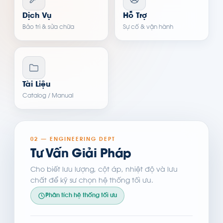
Dịch Vụ
Hỗ Trợ
Bảo trì & sửa chữa
Sự cố & vận hành
Tài Liệu
Catalog / Manual
02 — ENGINEERING DEPT
Tư Vấn Giải Pháp
Cho biết lưu lượng, cột áp, nhiệt độ và lưu
chất để kỹ sư chọn hệ thống tối ưu.
Phân tích hệ thống tối ưu