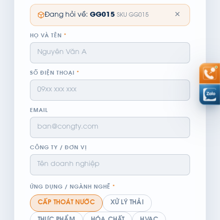
✕
Đang hỏi về:
GG015
SKU GG015
HỌ VÀ TÊN
*
SỐ ĐIỆN THOẠI
*
EMAIL
CÔNG TY / ĐƠN VỊ
ỨNG DỤNG / NGÀNH NGHỀ
*
CẤP THOÁT NƯỚC
XỬ LÝ THẢI