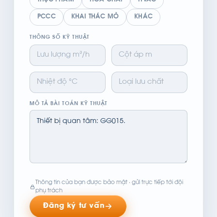
THỰC PHẨM
HÓA CHẤT
HVAC
PCCC
KHAI THÁC MỎ
KHÁC
THÔNG SỐ KỸ THUẬT
MÔ TẢ BÀI TOÁN KỸ THUẬT
Thông tin của bạn được bảo mật · gửi trực tiếp tới đội
phụ trách
Đăng ký tư vấn