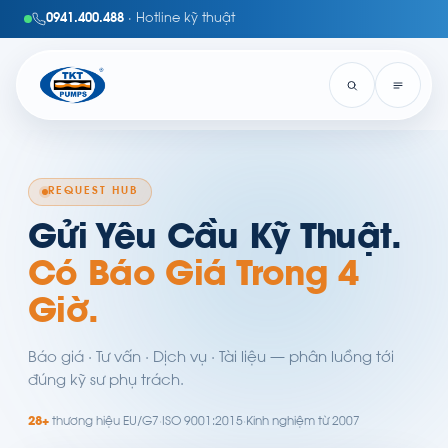
0941.400.488
· Hotline kỹ thuật
REQUEST HUB
Gửi Yêu Cầu Kỹ Thuật.
Có Báo Giá Trong 4
Giờ.
Báo giá · Tư vấn · Dịch vụ · Tài liệu — phân luồng tới
đúng kỹ sư phụ trách.
28+
thương hiệu EU/G7
·
ISO 9001:2015
·
Kinh nghiệm từ 2007