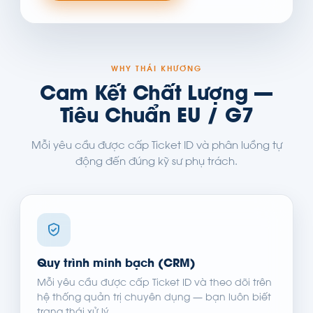
WHY THÁI KHƯƠNG
Cam Kết Chất Lượng —
Tiêu Chuẩn EU / G7
Mỗi yêu cầu được cấp Ticket ID và phân luồng tự
động đến đúng kỹ sư phụ trách.
Quy trình minh bạch (CRM)
Mỗi yêu cầu được cấp Ticket ID và theo dõi trên
hệ thống quản trị chuyên dụng — bạn luôn biết