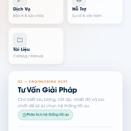
Dịch Vụ
Hỗ Trợ
Bảo trì & sửa chữa
Sự cố & vận hành
Tài Liệu
Catalog / Manual
02 — ENGINEERING DEPT
Tư Vấn Giải Pháp
Cho biết lưu lượng, cột áp, nhiệt độ và lưu
chất để kỹ sư chọn hệ thống tối ưu.
Phân tích hệ thống tối ưu