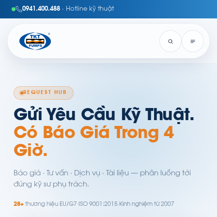
0941.400.488
· Hotline kỹ thuật
REQUEST HUB
Gửi Yêu Cầu Kỹ Thuật.
Có Báo Giá Trong 4
Giờ.
Báo giá · Tư vấn · Dịch vụ · Tài liệu — phân luồng tới
đúng kỹ sư phụ trách.
28+
thương hiệu EU/G7
·
ISO 9001:2015
·
Kinh nghiệm từ 2007