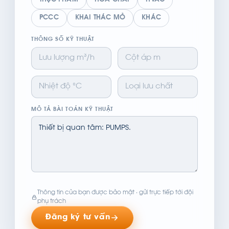
THỰC PHẨM
HÓA CHẤT
HVAC
PCCC
KHAI THÁC MỎ
KHÁC
THÔNG SỐ KỸ THUẬT
MÔ TẢ BÀI TOÁN KỸ THUẬT
Thông tin của bạn được bảo mật · gửi trực tiếp tới đội
phụ trách
Đăng ký tư vấn