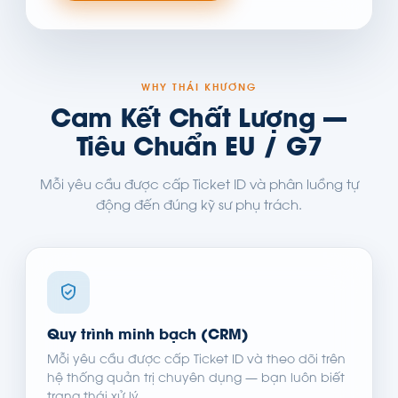
WHY THÁI KHƯƠNG
Cam Kết Chất Lượng —
Tiêu Chuẩn EU / G7
Mỗi yêu cầu được cấp Ticket ID và phân luồng tự
động đến đúng kỹ sư phụ trách.
Quy trình minh bạch (CRM)
Mỗi yêu cầu được cấp Ticket ID và theo dõi trên
hệ thống quản trị chuyên dụng — bạn luôn biết