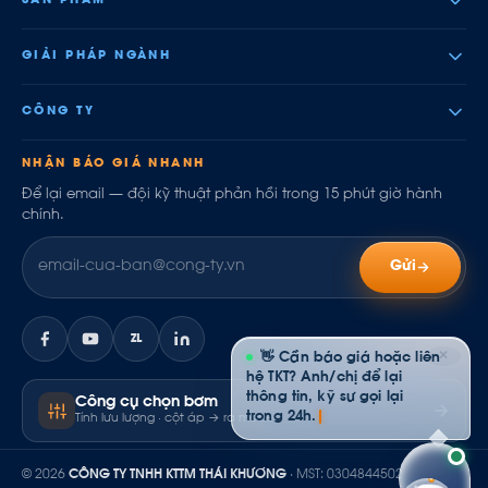
SẢN PHẨM
GIẢI PHÁP NGÀNH
CÔNG TY
NHẬN BÁO GIÁ NHANH
Để lại email — đội kỹ thuật phản hồi trong 15 phút giờ hành
chính.
Gửi
ZL
✕
👋 Cần báo giá hoặc liên
hệ TKT? Anh/chị để lại
thông tin, kỹ sư gọi lại
Công cụ chọn bơm
trong 24h.
Tính lưu lượng · cột áp → ra model
© 2026
CÔNG TY TNHH KTTM THÁI KHƯƠNG
· MST: 0304844502