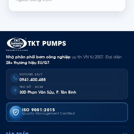
người, đúng việc.
TKT PUMPS
Nhà phân phối bơm công nghiệp
uy tín VN từ 2007. Đại diện
28+ thương hiệu EU/G7
.
HOTLINE 24/7
0941.400.488
TRỤ SỞ · HCM
30D Phan Văn Sửu, P. Tân Bình
ISO 9001:2015
Quality Management Certified