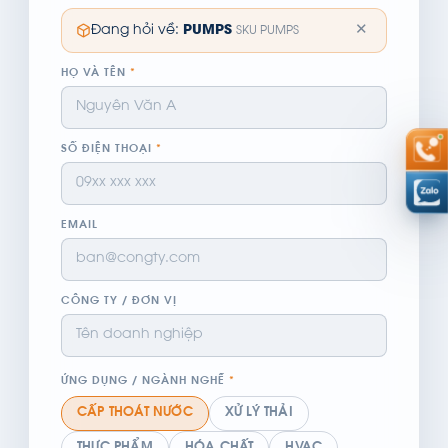
✕
Đang hỏi về:
PUMPS
SKU PUMPS
HỌ VÀ TÊN
*
SỐ ĐIỆN THOẠI
*
EMAIL
CÔNG TY / ĐƠN VỊ
ỨNG DỤNG / NGÀNH NGHỀ
*
CẤP THOÁT NƯỚC
XỬ LÝ THẢI