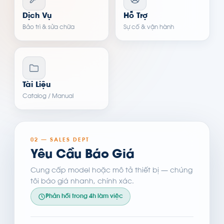
Dịch Vụ
Hỗ Trợ
Bảo trì & sửa chữa
Sự cố & vận hành
Tài Liệu
Catalog / Manual
02 — SALES DEPT
Yêu Cầu Báo Giá
Cung cấp model hoặc mô tả thiết bị — chúng
tôi báo giá nhanh, chính xác.
Phản hồi trong 4h làm việc