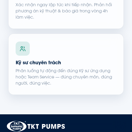
Xác nhận ngay lập tức khi tiếp nhận. Phản hồi
phương án kỹ thuật & báo giá trong vòng 4h
làm việc.
Kỹ sư chuyên trách
Phân luồng tự động đến đúng Kỹ sư ứng dụng
hoặc Team Service — đúng chuyên môn, đúng
người, đúng việc.
TKT PUMPS