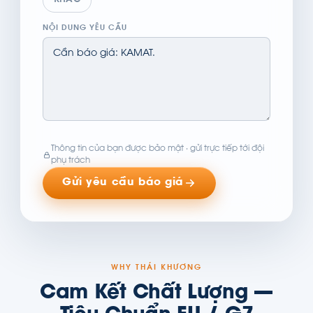
KHÁC
NỘI DUNG YÊU CẦU
Thông tin của bạn được bảo mật · gửi trực tiếp tới đội
phụ trách
Gửi yêu cầu báo giá
WHY THÁI KHƯƠNG
Cam Kết Chất Lượng —