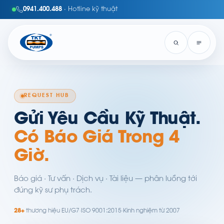
0941.400.488
· Hotline kỹ thuật
REQUEST HUB
Gửi Yêu Cầu Kỹ Thuật.
Có Báo Giá Trong 4
Giờ.
Báo giá · Tư vấn · Dịch vụ · Tài liệu — phân luồng tới
đúng kỹ sư phụ trách.
28+
thương hiệu EU/G7
·
ISO 9001:2015
·
Kinh nghiệm từ 2007