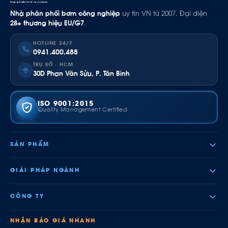
Nhà phân phối bơm công nghiệp
uy tín VN từ 2007. Đại diện
28+ thương hiệu EU/G7
.
HOTLINE 24/7
0941.400.488
TRỤ SỞ · HCM
30D Phan Văn Sửu, P. Tân Bình
ISO 9001:2015
Quality Management Certified
SẢN PHẨM
GIẢI PHÁP NGÀNH
CÔNG TY
NHẬN BÁO GIÁ NHANH