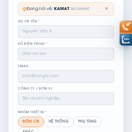
✕
Đang hỏi về:
KAMAT
SKU KAMAT
HỌ VÀ TÊN
*
SỐ ĐIỆN THOẠI
*
EMAIL
CÔNG TY / ĐƠN VỊ
NHÓM THIẾT BỊ
*
BƠM CN
HỆ THỐNG
PHỤ TÙNG