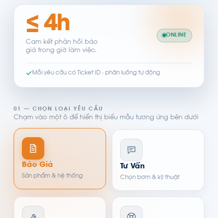
≤ 4h
ONLINE
Cam kết phản hồi báo
giá trong giờ làm việc.
Mỗi yêu cầu có Ticket ID · phân luồng tự động
01 — CHỌN LOẠI YÊU CẦU
Chạm vào một ô để hiển thị biểu mẫu tương ứng bên dưới
Báo Giá
Tư Vấn
Sản phẩm & hệ thống
Chọn bơm & kỹ thuật