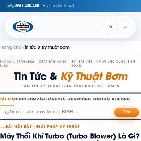
0941.400.488
· Hotline kỹ thuật
Trang chủ
›
Tin tức & kỹ thuật bơm
THỨ SÁU, 07/08/2026 · XUẤT BẢN HÀNG
501 BÀI VIẾT · KỸ SƯ ỨNG DỤNG BIÊN
TUẦN
SOẠN
Tin Tức &
Kỹ Thuật Bơm
BẢN TIN KỸ THUẬT CỦA THÁI KHƯƠNG PUMPS
TẤT CẢ
CHỌN BƠM
VẬN HÀNH
GIẢI PHÁP
DÒNG BƠM
THÁI KHƯƠNG
Tìm
BÀI NỔI BẬT · GIẢI PHÁP KỸ THUẬT
Máy Thổi Khí Turbo (Turbo Blower) Là Gì?