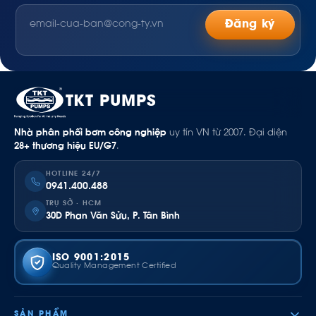
Đăng ký
TKT PUMPS
Nhà phân phối bơm công nghiệp
uy tín VN từ 2007. Đại diện
28+ thương hiệu EU/G7
.
HOTLINE 24/7
0941.400.488
TRỤ SỞ · HCM
30D Phan Văn Sửu, P. Tân Bình
ISO 9001:2015
Quality Management Certified
SẢN PHẨM