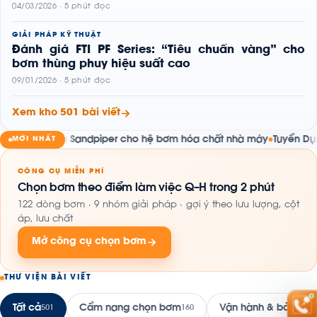
04/03/2026 · 5 phút đọc
GIẢI PHÁP KỸ THUẬT
Đánh giá FTI PF Series: “Tiêu chuẩn vàng” cho
bơm thùng phuy hiệu suất cao
09/01/2026 · 5 phút đọc
Xem kho 501 bài viết
àng Sandpiper cho hệ bơm hóa chất nhà máy
Tuyển Dụng Chuyên
MỚI NHẤT
●
CÔNG CỤ MIỄN PHÍ
Chọn bơm theo điểm làm việc Q–H trong 2 phút
122 dòng bơm · 9 nhóm giải pháp · gợi ý theo lưu lượng, cột
áp, lưu chất
Mở công cụ chọn bơm
THƯ VIỆN BÀI VIẾT
Tất cả
Cẩm nang chọn bơm
Vận hành & bảo trì
501
160
16