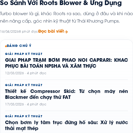
So Sánh Với Roots Blower & Ứng Dụng
Turbo blower là gì, khác Roots ra sao, dùng ở đâu và khi nào
nên nâng cấp, góc nhìn kỹ thuật từ Thái Khương Pumps.
Đọc bài viết
16/04/2026
8 phút đọc
ĐÁNG CHÚ Ý
GIẢI PHÁP KỸ THUẬT
GIẢI PHÁP TRẠM BƠM PHAO NỔI CAPRARI: KHẮC
PHỤC BÀI TOÁN NPSHA VÀ XÂM THỰC
12/03/2026 · 4 phút đọc
GIẢI PHÁP KỸ THUẬT
Thiết kế Compressor Skid: Từ chọn máy nén
Blackmer đến chạy thử FAT
17/03/2026 · 4 phút đọc
GIẢI PHÁP KỸ THUẬT
Chọn bơm ly tâm trục đứng hố sâu: Xử lý nước
thải mạt thép