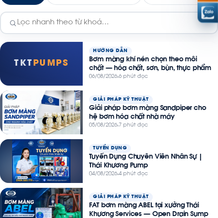
HƯỚNG DẪN
Bơm màng khí nén chọn theo môi
TKT
PUMPS
chất — hóa chất, sơn, bùn, thực phẩm
06/08/2026
6 phút đọc
GIẢI PHÁP KỸ THUẬT
Giải pháp bơm màng Sandpiper cho
hệ bơm hóa chất nhà máy
05/08/2026
7 phút đọc
TUYỂN DỤNG
Tuyển Dụng Chuyên Viên Nhân Sự |
Thái Khương Pump
04/08/2026
4 phút đọc
GIẢI PHÁP KỸ THUẬT
FAT bơm màng ABEL tại xưởng Thái
Khương Services — Open Drain Sump