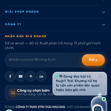
GIẢI PHÁP NGÀNH
CÔNG TY
NHẬN BÁO GIÁ NHANH
Để lại email — đội kỹ thuật phản hồi trong 15 phút giờ hành
chính.
Gửi
✕
ZL
👋 Đang đọc bài kỹ
thuật? Thái Khương hỗ trợ
tư vấn sản phẩm liên quan
hoặc báo giá nhé.
Công cụ chọn bơm
Tính lưu lượng · cột áp → ra model
© 2026
CÔNG TY TNHH KTTM THÁI KHƯƠNG
· MST: 0304844502