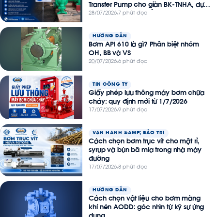
Transfer Pump cho giàn BK-TNHA, dự
án Thiên Nga – Hải Âu
28/07/2026
7 phút đọc
HƯỚNG DẪN
Bơm API 610 là gì? Phân biệt nhóm
OH, BB và VS
20/07/2026
6 phút đọc
TIN CÔNG TY
Giấy phép lưu thông máy bơm chữa
cháy: quy định mới từ 1/7/2026
17/07/2026
9 phút đọc
VẬN HÀNH &AMP; BẢO TRÌ
Cách chọn bơm trục vít cho mật rỉ,
syrup và bùn bã mía trong nhà máy
đường
17/07/2026
8 phút đọc
HƯỚNG DẪN
Cách chọn vật liệu cho bơm màng
khí nén AODD: góc nhìn từ kỹ sư ứng
dụng