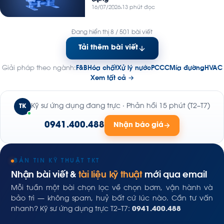
16/07/2026
13 phút đọc
Đang hiển thị 8 / 501 bài viết
Tải thêm bài viết
Giải pháp theo ngành:
F&B
Hóa chất
Xử lý nước
PCCC
Mía đường
HVAC
Xem tất cả →
Kỹ sư ứng dụng đang trực · Phản hồi 15 phút (T2–T7)
TK
0941.400.488
Nhận báo giá
BẢN TIN KỸ THUẬT TKT
Nhận bài viết &
tài liệu kỹ thuật
mới qua email
Mỗi tuần một bài chọn lọc về chọn bơm, vận hành và
bảo trì — không spam, huỷ bất cứ lúc nào. Cần tư vấn
nhanh? Kỹ sư ứng dụng trực T2–T7:
0941.400.488