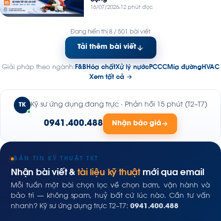
16/07/2026
12 phút đọc
Đang hiển thị 8 / 501 bài viết
Tải thêm bài viết
Giải pháp theo ngành:
F&B
Hóa chất
Xử lý nước
PCCC
Mía đường
HVAC
Xem tất cả →
Kỹ sư ứng dụng đang trực · Phản hồi 15 phút (T2–T7)
TK
0941.400.488
Nhận báo giá
BẢN TIN KỸ THUẬT TKT
Nhận bài viết &
tài liệu kỹ thuật
mới qua email
Mỗi tuần một bài chọn lọc về chọn bơm, vận hành và
bảo trì — không spam, huỷ bất cứ lúc nào. Cần tư vấn
nhanh? Kỹ sư ứng dụng trực T2–T7:
0941.400.488