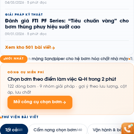
04/03/2026 · 5 phút đọc
GIẢI PHÁP KỸ THUẬT
Đánh giá FTI PF Series: “Tiêu chuẩn vàng” cho
bơm thùng phuy hiệu suất cao
09/01/2026 · 5 phút đọc
Xem kho 501 bài viết
áp bơm màng Sandpiper cho hệ bơm hóa chất nhà máy
Tuyển Dụn
MỚI NHẤT
●
CÔNG CỤ MIỄN PHÍ
Chọn bơm theo điểm làm việc Q–H trong 2 phút
122 dòng bơm · 9 nhóm giải pháp · gợi ý theo lưu lượng, cột
áp, lưu chất
Mở công cụ chọn bơm
THƯ VIỆN BÀI VIẾT
Tất cả
Cẩm nang chọn bơm
Vận hành & bảo trì
501
160
16