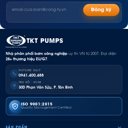
Đăng ký
TKT PUMPS
Nhà phân phối bơm công nghiệp
uy tín VN từ 2007. Đại diện
28+ thương hiệu EU/G7
.
HOTLINE 24/7
0941.400.488
TRỤ SỞ · HCM
30D Phan Văn Sửu, P. Tân Bình
ISO 9001:2015
Quality Management Certified
SẢN PHẨM