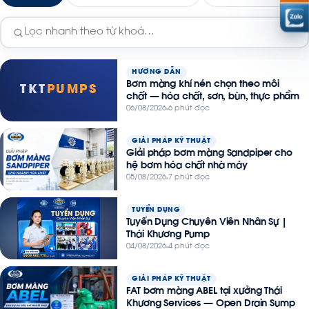
HƯỚNG DẪN
Bơm màng khí nén chọn theo môi
TKT
PUMPS
chất — hóa chất, sơn, bùn, thực phẩm
06/08/2026
6 phút đọc
GIẢI PHÁP KỸ THUẬT
Giải pháp bơm màng Sandpiper cho
hệ bơm hóa chất nhà máy
05/08/2026
7 phút đọc
TUYỂN DỤNG
Tuyển Dụng Chuyên Viên Nhân Sự |
Thái Khương Pump
04/08/2026
4 phút đọc
GIẢI PHÁP KỸ THUẬT
FAT bơm màng ABEL tại xưởng Thái
Khương Services — Open Drain Sump