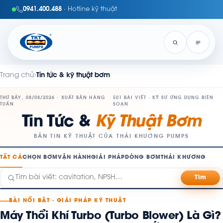
0941.400.488
· Hotline kỹ thuật
Trang chủ
›
Tin tức & kỹ thuật bơm
THỨ BẢY, 08/08/2026 · XUẤT BẢN HÀNG
501 BÀI VIẾT · KỸ SƯ ỨNG DỤNG BIÊN
TUẦN
SOẠN
Tin Tức &
Kỹ Thuật Bơm
BẢN TIN KỸ THUẬT CỦA THÁI KHƯƠNG PUMPS
TẤT CẢ
CHỌN BƠM
VẬN HÀNH
GIẢI PHÁP
DÒNG BƠM
THÁI KHƯƠNG
Tìm
BÀI NỔI BẬT · GIẢI PHÁP KỸ THUẬT
Máy Thổi Khí Turbo (Turbo Blower) Là Gì?