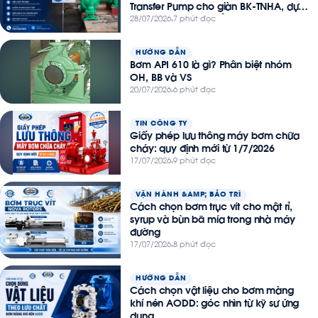
Transfer Pump cho giàn BK-TNHA, dự
án Thiên Nga – Hải Âu
28/07/2026
7 phút đọc
HƯỚNG DẪN
Bơm API 610 là gì? Phân biệt nhóm
OH, BB và VS
20/07/2026
6 phút đọc
TIN CÔNG TY
Giấy phép lưu thông máy bơm chữa
cháy: quy định mới từ 1/7/2026
17/07/2026
9 phút đọc
VẬN HÀNH &AMP; BẢO TRÌ
Cách chọn bơm trục vít cho mật rỉ,
syrup và bùn bã mía trong nhà máy
đường
17/07/2026
8 phút đọc
HƯỚNG DẪN
Cách chọn vật liệu cho bơm màng
khí nén AODD: góc nhìn từ kỹ sư ứng
dụng