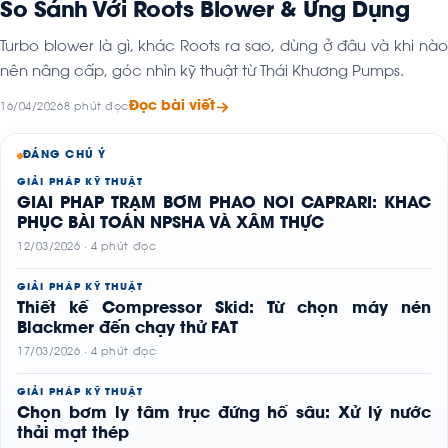
So Sánh Với Roots Blower & Ứng Dụng
Turbo blower là gì, khác Roots ra sao, dùng ở đâu và khi nào
nên nâng cấp, góc nhìn kỹ thuật từ Thái Khương Pumps.
Đọc bài viết
16/04/2026
8 phút đọc
ĐÁNG CHÚ Ý
GIẢI PHÁP KỸ THUẬT
GIẢI PHÁP TRẠM BƠM PHAO NỔI CAPRARI: KHẮC
PHỤC BÀI TOÁN NPSHA VÀ XÂM THỰC
12/03/2026 · 4 phút đọc
GIẢI PHÁP KỸ THUẬT
Thiết kế Compressor Skid: Từ chọn máy nén
Blackmer đến chạy thử FAT
17/03/2026 · 4 phút đọc
GIẢI PHÁP KỸ THUẬT
Chọn bơm ly tâm trục đứng hố sâu: Xử lý nước
thải mạt thép