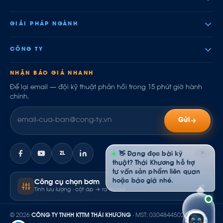
GIẢI PHÁP NGÀNH
CÔNG TY
NHẬN BÁO GIÁ NHANH
Để lại email — đội kỹ thuật phản hồi trong 15 phút giờ hành
chính.
Gửi
✕
ZL
👋 Đang đọc bài kỹ
thuật? Thái Khương hỗ trợ
tư vấn sản phẩm liên quan
hoặc báo giá nhé.
Công cụ chọn bơm
Tính lưu lượng · cột áp → ra model
© 2026
CÔNG TY TNHH KTTM THÁI KHƯƠNG
· MST: 0304844502