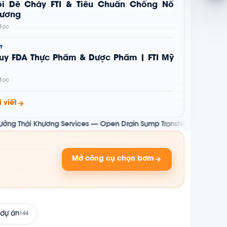
i Dễ Cháy FTI & Tiêu Chuẩn Chống Nổ
hương
 đọc
T
uy FDA Thực Phẩm & Dược Phẩm | FTI Mỹ
 đọc
 viết
hương Services — Open Drain Sump Transfer Pump cho giàn BK-TNH
Mở công cụ chọn bơm
 dự án
144