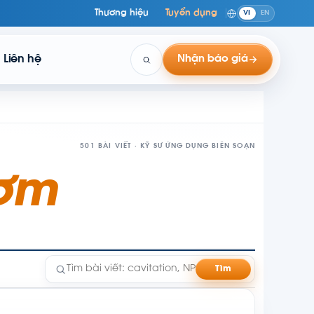
Thương hiệu
Tuyển dụng
VI
EN
Liên hệ
Nhận báo giá
501 BÀI VIẾT · KỸ SƯ ỨNG DỤNG BIÊN SOẠN
Bơm
Tìm