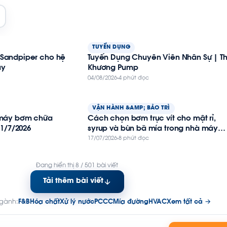
TUYỂN DỤNG
Sandpiper cho hệ
Tuyển Dụng Chuyên Viên Nhân Sự | Th
áy
Khương Pump
04/08/2026
4 phút đọc
VẬN HÀNH &AMP; BẢO TRÌ
 máy bơm chữa
Cách chọn bơm trục vít cho mật rỉ,
 1/7/2026
syrup và bùn bã mía trong nhà máy
đường
17/07/2026
8 phút đọc
Đang hiển thị 8 / 501 bài viết
Tải thêm bài viết
ngành:
F&B
Hóa chất
Xử lý nước
PCCC
Mía đường
HVAC
Xem tất cả →