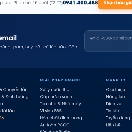
0941.400.488
trực · Phản hồi 15 phút (T2–T7)
Nhận báo gi
email
không spam, huỷ bất cứ lúc nào. Cần
GIẢI PHÁP NGÀNH
CÔNG TY
& Chuyển Tải
Xử lý nước thải
Giới thiệu
h & Định Lượng
Cấp nước sạch
Năng lực
rợ
Tòa nhà & Nhà máy
Dịch vụ
đối tác
Vi sinh F&B
Tin tức
26
Hóa chất định lượng
Tuyển dụng
An toàn PCCC
Liên hệ