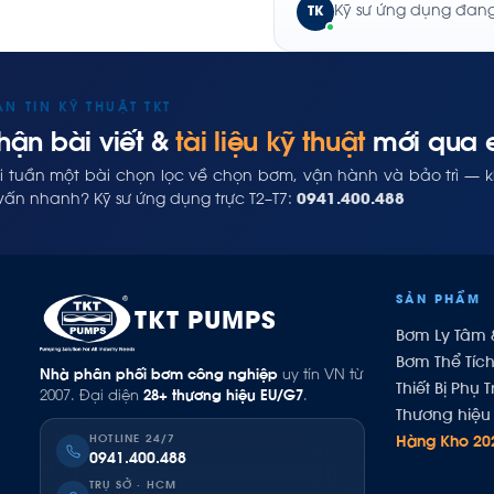
Kỹ sư ứng dụng đang 
TK
ẢN TIN KỸ THUẬT TKT
hận bài viết &
tài liệu kỹ thuật
mới qua 
i tuần một bài chọn lọc về chọn bơm, vận hành và bảo trì — 
vấn nhanh? Kỹ sư ứng dụng trực T2–T7:
0941.400.488
SẢN PHẨM
TKT PUMPS
Bơm Ly Tâm 
Bơm Thể Tíc
Nhà phân phối bơm công nghiệp
uy tín VN từ
Thiết Bị Phụ T
2007. Đại diện
28+ thương hiệu EU/G7
.
Thương hiệu 
HOTLINE 24/7
Hàng Kho 20
0941.400.488
TRỤ SỞ · HCM