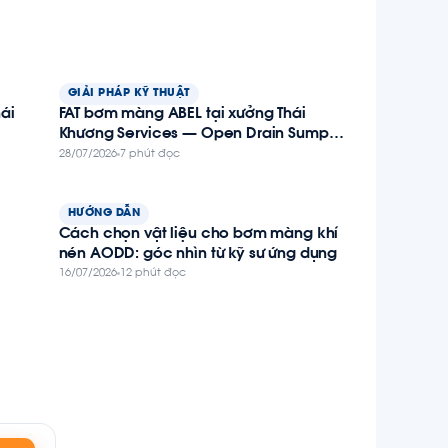
GIẢI PHÁP KỸ THUẬT
ái
FAT bơm màng ABEL tại xưởng Thái
Khương Services — Open Drain Sump
Transfer Pump cho giàn BK-TNHA, dự án
28/07/2026
7 phút đọc
Thiên Nga – Hải Âu
HƯỚNG DẪN
Cách chọn vật liệu cho bơm màng khí
nén AODD: góc nhìn từ kỹ sư ứng dụng
16/07/2026
12 phút đọc