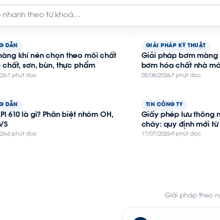
G DẪN
GIẢI PHÁP KỸ THUẬT
àng khí nén chọn theo môi chất
Giải pháp bơm màng 
 chất, sơn, bùn, thực phẩm
bơm hóa chất nhà m
026
7 phút đọc
05/08/2026
7 phút đọc
G DẪN
TIN CÔNG TY
I 610 là gì? Phân biệt nhóm OH,
Giấy phép lưu thông
 VS
cháy: quy định mới từ
026
6 phút đọc
17/07/2026
9 phút đọc
Giải pháp theo 