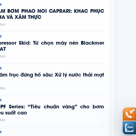
T
RẠM BƠM PHAO NỔI CAPRARI: KHẮC PHỤC
HA VÀ XÂM THỰC
 đọc
T
pressor Skid: Từ chọn máy nén Blackmer
FAT
 đọc
T
âm trục đứng hố sâu: Xử lý nước thải mạt
 đọc
T
 PF Series: “Tiêu chuẩn vàng” cho bơm
ệu suất cao
 đọc
T