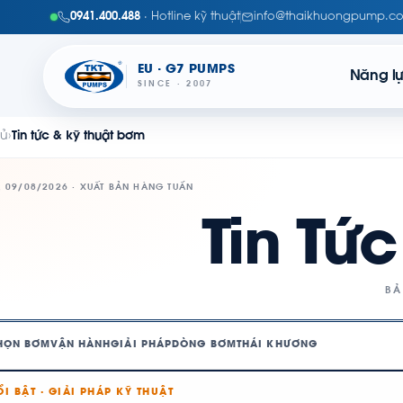
0941.400.488
· Hotline kỹ thuật
info@thaikhuongpump.c
EU · G7 PUMPS
Năng l
SINCE · 2007
hủ
›
Tin tức & kỹ thuật bơm
, 09/08/2026 · XUẤT BẢN HÀNG TUẦN
Tin Tứ
BẢ
HỌN BƠM
VẬN HÀNH
GIẢI PHÁP
DÒNG BƠM
THÁI KHƯƠNG
ỔI BẬT · GIẢI PHÁP KỸ THUẬT