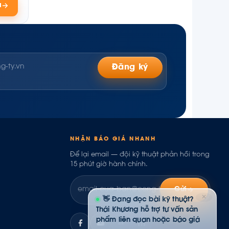
á
Đăng ký
NHẬN BÁO GIÁ NHANH
Để lại email — đội kỹ thuật phản hồi trong
15 phút giờ hành chính.
Gửi
✕
👋 Đang đọc bài kỹ thuật?
Thái Khương hỗ trợ tư vấn sản
phẩm liên quan hoặc báo giá
ZL