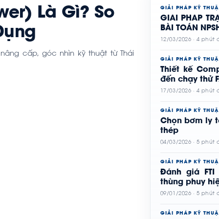
wer) Là Gì? So
GIẢI PHÁP KỸ THUẬ
GIẢI PHÁP T
 Dụng
BÀI TOÁN NPS
12/03/2026 · 4 phút
 nâng cấp, góc nhìn kỹ thuật từ Thái
GIẢI PHÁP KỸ THUẬ
Thiết kế Com
đến chạy thử 
17/03/2026 · 4 phút
GIẢI PHÁP KỸ THUẬ
Chọn bơm ly t
thép
04/03/2026 · 5 phút
GIẢI PHÁP KỸ THUẬ
Đánh giá FTI
thùng phuy hi
09/01/2026 · 5 phút
GIẢI PHÁP KỸ THUẬ