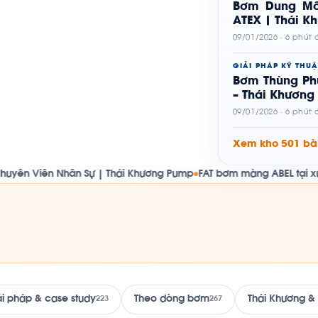
Bơm Dung Mô
ATEX | Thái K
09/01/2026 · 6 phút
GIẢI PHÁP KỸ THUẬ
Bơm Thùng Ph
– Thái Khương
09/01/2026 · 6 phút
Xem kho 501 bài
 Nhân Sự | Thái Khương Pump
FAT bơm màng ABEL tại xưởng Thái K
●
ải pháp & case study
Theo dòng bơm
Thái Khương &
223
267