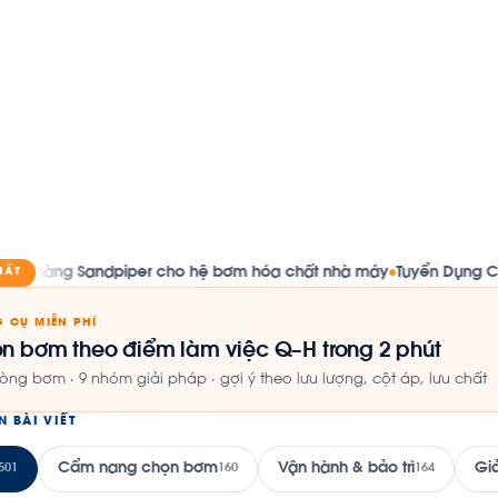
andpiper cho hệ bơm hóa chất nhà máy
Tuyển Dụng Chuyên Viên
HẤT
●
 CỤ MIỄN PHÍ
n bơm theo điểm làm việc Q–H trong 2 phút
òng bơm · 9 nhóm giải pháp · gợi ý theo lưu lượng, cột áp, lưu chất
N BÀI VIẾT
Cẩm nang chọn bơm
Vận hành & bảo trì
Gi
501
160
164