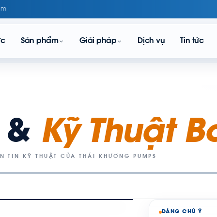
om
ực
Sản phẩm
Giải pháp
Dịch vụ
Tin tức
c &
Kỹ Thuật 
N TIN KỸ THUẬT CỦA THÁI KHƯƠNG PUMPS
ĐÁNG CHÚ Ý