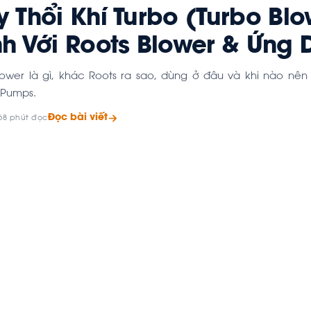
 Thổi Khí Turbo (Turbo Blo
h Với Roots Blower & Ứng
lower là gì, khác Roots ra sao, dùng ở đâu và khi nào nên
 Pumps.
Đọc bài viết
6
8 phút đọc