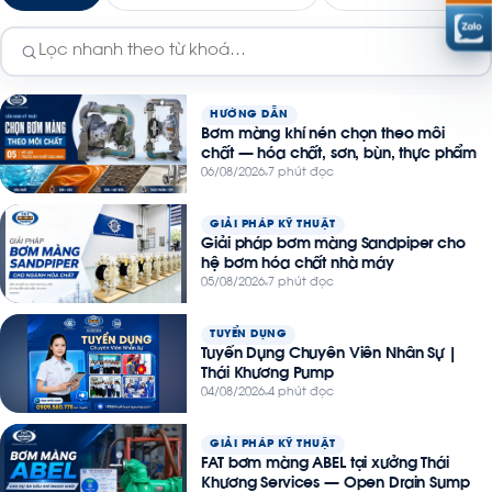
HƯỚNG DẪN
Bơm màng khí nén chọn theo môi
chất — hóa chất, sơn, bùn, thực phẩm
06/08/2026
7 phút đọc
GIẢI PHÁP KỸ THUẬT
Giải pháp bơm màng Sandpiper cho
hệ bơm hóa chất nhà máy
05/08/2026
7 phút đọc
TUYỂN DỤNG
Tuyển Dụng Chuyên Viên Nhân Sự |
Thái Khương Pump
04/08/2026
4 phút đọc
GIẢI PHÁP KỸ THUẬT
FAT bơm màng ABEL tại xưởng Thái
Khương Services — Open Drain Sump