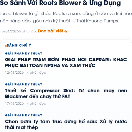
So Sánh Với Roots Blower & Ứng Dụng
Turbo blower là gì, khác Roots ra sao, dùng ở đâu và khi nào
nên nâng cấp, góc nhìn kỹ thuật từ Thái Khương Pumps.
Đọc bài viết
16/04/2026
8 phút đọc
ĐÁNG CHÚ Ý
GIẢI PHÁP KỸ THUẬT
GIẢI PHÁP TRẠM BƠM PHAO NỔI CAPRARI: KHẮC
PHỤC BÀI TOÁN NPSHA VÀ XÂM THỰC
12/03/2026 · 4 phút đọc
GIẢI PHÁP KỸ THUẬT
Thiết kế Compressor Skid: Từ chọn máy nén
Blackmer đến chạy thử FAT
17/03/2026 · 4 phút đọc
GIẢI PHÁP KỸ THUẬT
Chọn bơm ly tâm trục đứng hố sâu: Xử lý nước
thải mạt thép