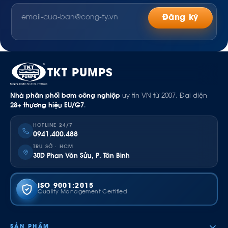
Đăng ký
TKT PUMPS
Nhà phân phối bơm công nghiệp
uy tín VN từ 2007. Đại diện
28+ thương hiệu EU/G7
.
HOTLINE 24/7
0941.400.488
TRỤ SỞ · HCM
30D Phan Văn Sửu, P. Tân Bình
ISO 9001:2015
Quality Management Certified
SẢN PHẨM