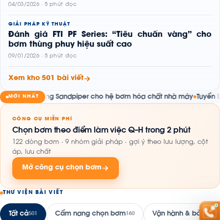
04/03/2026 · 5 phút đọc
GIẢI PHÁP KỸ THUẬT
Đánh giá FTI PF Series: “Tiêu chuẩn vàng” cho
bơm thùng phuy hiệu suất cao
09/01/2026 · 5 phút đọc
Xem kho 501 bài viết
m màng Sandpiper cho hệ bơm hóa chất nhà máy
Tuyển Dụng Chu
MỚI NHẤT
●
CÔNG CỤ MIỄN PHÍ
Chọn bơm theo điểm làm việc Q–H trong 2 phút
122 dòng bơm · 9 nhóm giải pháp · gợi ý theo lưu lượng, cột
áp, lưu chất
Mở công cụ chọn bơm
THƯ VIỆN BÀI VIẾT
Tất cả
Cẩm nang chọn bơm
Vận hành & bảo trì
501
160
16