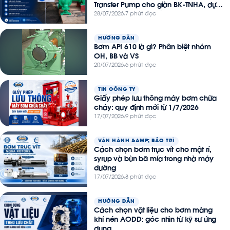
Transfer Pump cho giàn BK-TNHA, dự
án Thiên Nga – Hải Âu
28/07/2026
7 phút đọc
HƯỚNG DẪN
Bơm API 610 là gì? Phân biệt nhóm
OH, BB và VS
20/07/2026
6 phút đọc
TIN CÔNG TY
Giấy phép lưu thông máy bơm chữa
cháy: quy định mới từ 1/7/2026
17/07/2026
9 phút đọc
VẬN HÀNH &AMP; BẢO TRÌ
Cách chọn bơm trục vít cho mật rỉ,
syrup và bùn bã mía trong nhà máy
đường
17/07/2026
8 phút đọc
HƯỚNG DẪN
Cách chọn vật liệu cho bơm màng
khí nén AODD: góc nhìn từ kỹ sư ứng
dụng