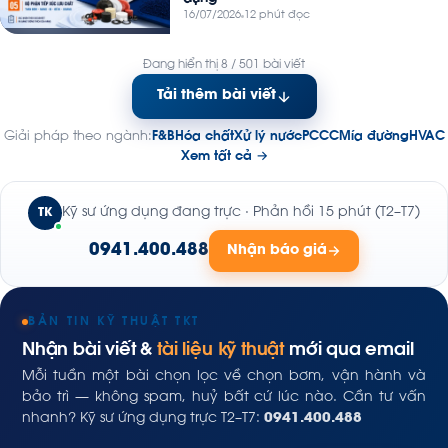
16/07/2026
12 phút đọc
Đang hiển thị 8 / 501 bài viết
Tải thêm bài viết
Giải pháp theo ngành:
F&B
Hóa chất
Xử lý nước
PCCC
Mía đường
HVAC
Xem tất cả →
Kỹ sư ứng dụng đang trực · Phản hồi 15 phút (T2–T7)
TK
0941.400.488
Nhận báo giá
BẢN TIN KỸ THUẬT TKT
Nhận bài viết &
tài liệu kỹ thuật
mới qua email
Mỗi tuần một bài chọn lọc về chọn bơm, vận hành và
bảo trì — không spam, huỷ bất cứ lúc nào. Cần tư vấn
nhanh? Kỹ sư ứng dụng trực T2–T7:
0941.400.488