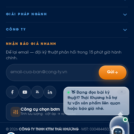
GIẢI PHÁP NGÀNH
CÔNG TY
NHẬN BÁO GIÁ NHANH
Để lại email — đội kỹ thuật phản hồi trong 15 phút giờ hành
chính.
Gửi
✕
ZL
👋 Đang đọc bài kỹ
thuật? Thái Khương hỗ trợ
tư vấn sản phẩm liên quan
hoặc báo giá nhé.
Công cụ chọn bơm
Tính lưu lượng · cột áp → ra model
© 2026
CÔNG TY TNHH KTTM THÁI KHƯƠNG
· MST: 0304844502