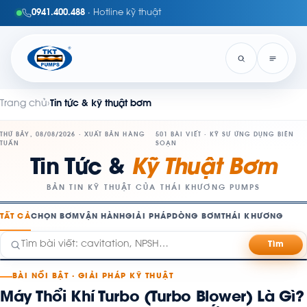
0941.400.488
· Hotline kỹ thuật
Trang chủ
›
Tin tức & kỹ thuật bơm
THỨ BẢY, 08/08/2026 · XUẤT BẢN HÀNG
501 BÀI VIẾT · KỸ SƯ ỨNG DỤNG BIÊN
TUẦN
SOẠN
Tin Tức &
Kỹ Thuật Bơm
BẢN TIN KỸ THUẬT CỦA THÁI KHƯƠNG PUMPS
TẤT CẢ
CHỌN BƠM
VẬN HÀNH
GIẢI PHÁP
DÒNG BƠM
THÁI KHƯƠNG
Tìm
BÀI NỔI BẬT · GIẢI PHÁP KỸ THUẬT
Máy Thổi Khí Turbo (Turbo Blower) Là Gì?