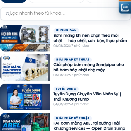
HƯỚNG DẪN
Bơm màng khí nén chọn theo môi
chất — hóa chất, sơn, bùn, thực phẩm
06/08/2026
7 phút đọc
GIẢI PHÁP KỸ THUẬT
Giải pháp bơm màng Sandpiper cho
hệ bơm hóa chất nhà máy
05/08/2026
7 phút đọc
TUYỂN DỤNG
Tuyển Dụng Chuyên Viên Nhân Sự |
Thái Khương Pump
04/08/2026
4 phút đọc
GIẢI PHÁP KỸ THUẬT
FAT bơm màng ABEL tại xưởng Thái
Khương Services — Open Drain Sump