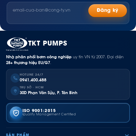
Đăng ký
TKT PUMPS
Nhà phân phối bơm công nghiệp
uy tín VN từ 2007. Đại diện
28+ thương hiệu EU/G7
.
HOTLINE 24/7
0941.400.488
TRỤ SỞ · HCM
30D Phan Văn Sửu, P. Tân Bình
ISO 9001:2015
Quality Management Certified
SẢN PHẨM