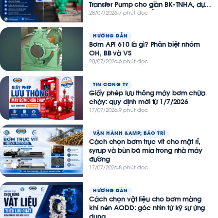
Transfer Pump cho giàn BK-TNHA, dự
án Thiên Nga – Hải Âu
28/07/2026
7 phút đọc
HƯỚNG DẪN
Bơm API 610 là gì? Phân biệt nhóm
OH, BB và VS
20/07/2026
6 phút đọc
TIN CÔNG TY
Giấy phép lưu thông máy bơm chữa
cháy: quy định mới từ 1/7/2026
17/07/2026
9 phút đọc
VẬN HÀNH &AMP; BẢO TRÌ
Cách chọn bơm trục vít cho mật rỉ,
syrup và bùn bã mía trong nhà máy
đường
17/07/2026
8 phút đọc
HƯỚNG DẪN
Cách chọn vật liệu cho bơm màng
khí nén AODD: góc nhìn từ kỹ sư ứng
dụng