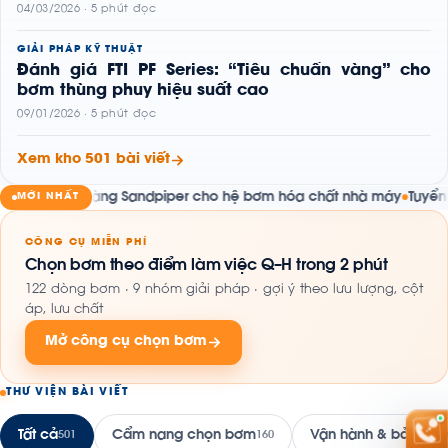
04/03/2026 · 5 phút đọc
GIẢI PHÁP KỸ THUẬT
Đánh giá FTI PF Series: “Tiêu chuẩn vàng” cho
bơm thùng phuy hiệu suất cao
09/01/2026 · 5 phút đọc
Xem kho 501 bài viết
m màng Sandpiper cho hệ bơm hóa chất nhà máy
Tuyển Dụng Chu
MỚI NHẤT
●
CÔNG CỤ MIỄN PHÍ
Chọn bơm theo điểm làm việc Q–H trong 2 phút
122 dòng bơm · 9 nhóm giải pháp · gợi ý theo lưu lượng, cột
áp, lưu chất
Mở công cụ chọn bơm
THƯ VIỆN BÀI VIẾT
Tất cả
Cẩm nang chọn bơm
Vận hành & bảo trì
501
160
16