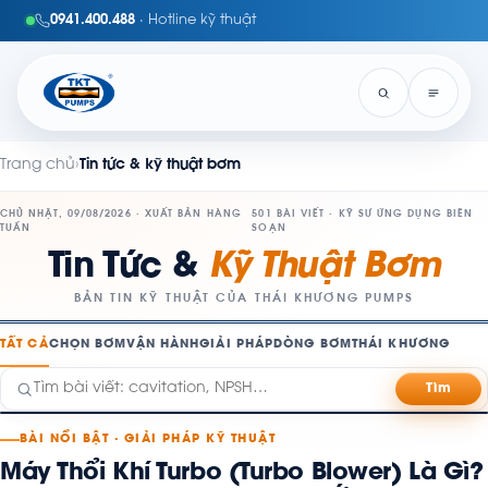
0941.400.488
· Hotline kỹ thuật
Trang chủ
›
Tin tức & kỹ thuật bơm
CHỦ NHẬT, 09/08/2026 · XUẤT BẢN HÀNG
501 BÀI VIẾT · KỸ SƯ ỨNG DỤNG BIÊN
TUẦN
SOẠN
Tin Tức &
Kỹ Thuật Bơm
BẢN TIN KỸ THUẬT CỦA THÁI KHƯƠNG PUMPS
TẤT CẢ
CHỌN BƠM
VẬN HÀNH
GIẢI PHÁP
DÒNG BƠM
THÁI KHƯƠNG
Tìm
BÀI NỔI BẬT · GIẢI PHÁP KỸ THUẬT
Máy Thổi Khí Turbo (Turbo Blower) Là Gì?