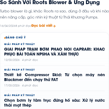
So Sánh Với Roots Blower & Ứng Dụng
Turbo blower là gì, khác Roots ra sao, dùng ở đâu và khi nào
nên nâng cấp, góc nhìn kỹ thuật từ Thái Khương Pumps.
Đọc bài viết
16/04/2026
8 phút đọc
ĐÁNG CHÚ Ý
GIẢI PHÁP KỸ THUẬT
GIẢI PHÁP TRẠM BƠM PHAO NỔI CAPRARI: KHẮC
PHỤC BÀI TOÁN NPSHA VÀ XÂM THỰC
12/03/2026 · 4 phút đọc
GIẢI PHÁP KỸ THUẬT
Thiết kế Compressor Skid: Từ chọn máy nén
Blackmer đến chạy thử FAT
17/03/2026 · 4 phút đọc
GIẢI PHÁP KỸ THUẬT
Chọn bơm ly tâm trục đứng hố sâu: Xử lý nước
thải mạt thép