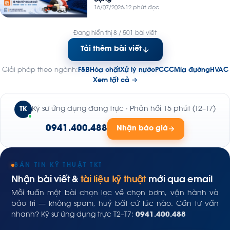
16/07/2026
12 phút đọc
Đang hiển thị 8 / 501 bài viết
Tải thêm bài viết
Giải pháp theo ngành:
F&B
Hóa chất
Xử lý nước
PCCC
Mía đường
HVAC
Xem tất cả →
Kỹ sư ứng dụng đang trực · Phản hồi 15 phút (T2–T7)
TK
0941.400.488
Nhận báo giá
BẢN TIN KỸ THUẬT TKT
Nhận bài viết &
tài liệu kỹ thuật
mới qua email
Mỗi tuần một bài chọn lọc về chọn bơm, vận hành và
bảo trì — không spam, huỷ bất cứ lúc nào. Cần tư vấn
nhanh? Kỹ sư ứng dụng trực T2–T7:
0941.400.488