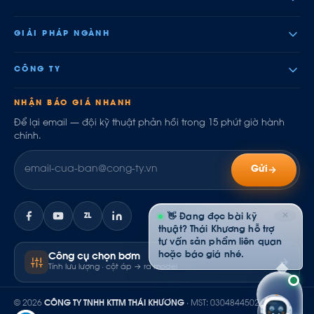
GIẢI PHÁP NGÀNH
CÔNG TY
NHẬN BÁO GIÁ NHANH
Để lại email — đội kỹ thuật phản hồi trong 15 phút giờ hành
chính.
Gửi
✕
ZL
👋 Đang đọc bài kỹ
thuật? Thái Khương hỗ trợ
tư vấn sản phẩm liên quan
hoặc báo giá nhé.
Công cụ chọn bơm
Tính lưu lượng · cột áp → ra model
© 2026
CÔNG TY TNHH KTTM THÁI KHƯƠNG
· MST: 0304844502