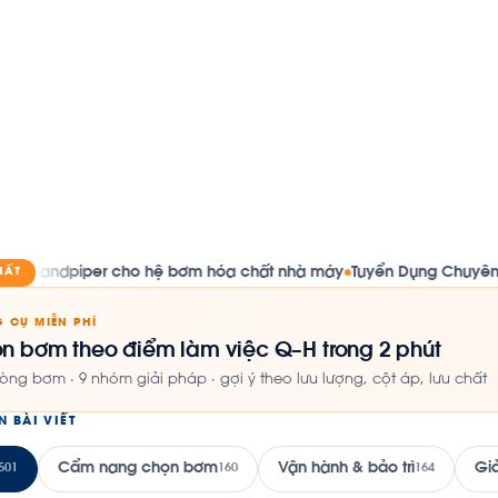
per cho hệ bơm hóa chất nhà máy
Tuyển Dụng Chuyên Viên Nhân 
HẤT
●
 CỤ MIỄN PHÍ
n bơm theo điểm làm việc Q–H trong 2 phút
òng bơm · 9 nhóm giải pháp · gợi ý theo lưu lượng, cột áp, lưu chất
N BÀI VIẾT
Cẩm nang chọn bơm
Vận hành & bảo trì
Gi
501
160
164