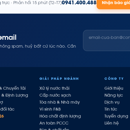
0941.400.488
trực · Phản hồi 15 phút (T2–T7)
Nhận báo gi
email
không spam, huỷ bất cứ lúc nào. Cần
GIẢI PHÁP NGÀNH
CÔNG TY
& Chuyển Tải
Xử lý nước thải
Giới thiệu
h & Định Lượng
Cấp nước sạch
Năng lực
rợ
Tòa nhà & Nhà máy
Dịch vụ
đối tác
Vi sinh F&B
Tin tức
26
Hóa chất định lượng
Tuyển dụng
An toàn PCCC
Liên hệ