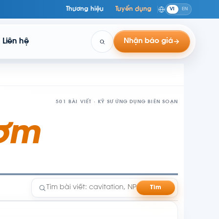
Thương hiệu
Tuyển dụng
VI
EN
Liên hệ
Nhận báo giá
501 BÀI VIẾT · KỸ SƯ ỨNG DỤNG BIÊN SOẠN
Bơm
Tìm