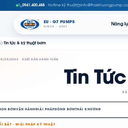
0941.400.488
· Hotline kỹ thuật
info@thaikhuongpump.c
EU · G7 PUMPS
Năng l
SINCE · 2007
hủ
›
Tin tức & kỹ thuật bơm
08/08/2026 · XUẤT BẢN HÀNG TUẦN
Tin Tứ
BẢ
HỌN BƠM
VẬN HÀNH
GIẢI PHÁP
DÒNG BƠM
THÁI KHƯƠNG
ỔI BẬT · GIẢI PHÁP KỸ THUẬT