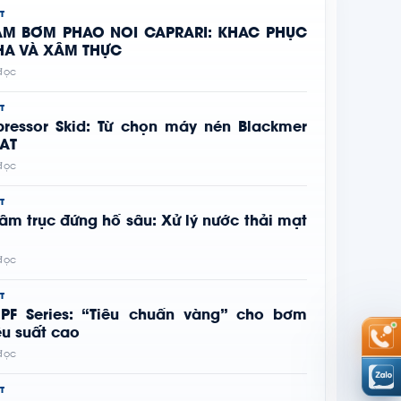
T
RẠM BƠM PHAO NỔI CAPRARI: KHẮC PHỤC
HA VÀ XÂM THỰC
 đọc
T
pressor Skid: Từ chọn máy nén Blackmer
FAT
 đọc
T
âm trục đứng hố sâu: Xử lý nước thải mạt
 đọc
T
 PF Series: “Tiêu chuẩn vàng” cho bơm
ệu suất cao
 đọc
T