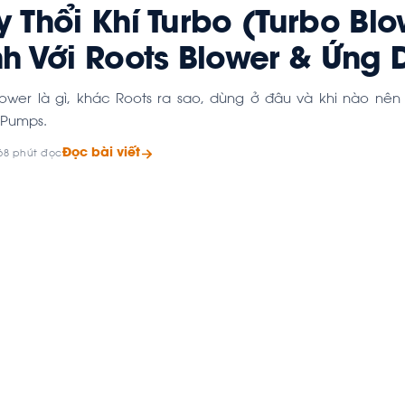
 Thổi Khí Turbo (Turbo Blo
h Với Roots Blower & Ứng
lower là gì, khác Roots ra sao, dùng ở đâu và khi nào nên
 Pumps.
Đọc bài viết
6
8 phút đọc