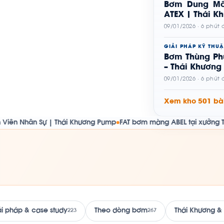
Bơm Dung Mô
ATEX | Thái K
09/01/2026 · 6 phút
GIẢI PHÁP KỸ THUẬ
Bơm Thùng Ph
– Thái Khương
09/01/2026 · 6 phút
Xem kho 501 bài
Sự | Thái Khương Pump
FAT bơm màng ABEL tại xưởng Thái Khương 
●
ải pháp & case study
Theo dòng bơm
Thái Khương &
223
267