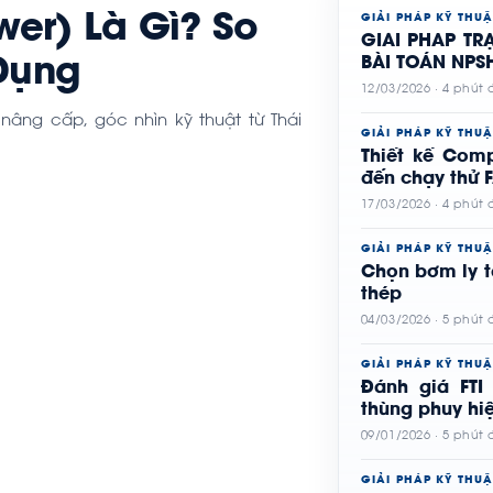
wer) Là Gì? So
GIẢI PHÁP KỸ THUẬ
GIẢI PHÁP T
 Dụng
BÀI TOÁN NPS
12/03/2026 · 4 phút
 nâng cấp, góc nhìn kỹ thuật từ Thái
GIẢI PHÁP KỸ THUẬ
Thiết kế Com
đến chạy thử 
17/03/2026 · 4 phút
GIẢI PHÁP KỸ THUẬ
Chọn bơm ly t
thép
04/03/2026 · 5 phút
GIẢI PHÁP KỸ THUẬ
Đánh giá FTI
thùng phuy hi
09/01/2026 · 5 phút
GIẢI PHÁP KỸ THUẬ