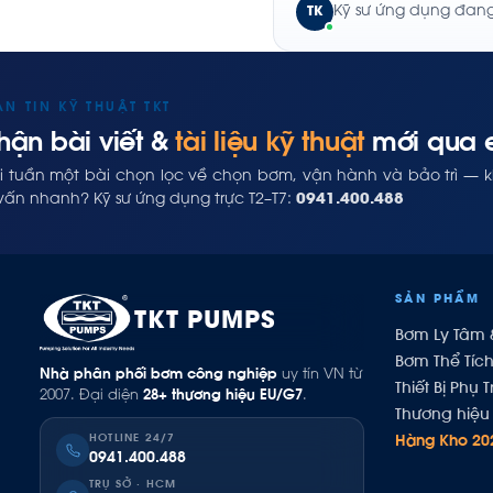
Kỹ sư ứng dụng đang 
TK
ẢN TIN KỸ THUẬT TKT
hận bài viết &
tài liệu kỹ thuật
mới qua 
i tuần một bài chọn lọc về chọn bơm, vận hành và bảo trì — 
vấn nhanh? Kỹ sư ứng dụng trực T2–T7:
0941.400.488
SẢN PHẨM
TKT PUMPS
Bơm Ly Tâm 
Bơm Thể Tíc
Nhà phân phối bơm công nghiệp
uy tín VN từ
Thiết Bị Phụ T
2007. Đại diện
28+ thương hiệu EU/G7
.
Thương hiệu 
HOTLINE 24/7
Hàng Kho 20
0941.400.488
TRỤ SỞ · HCM