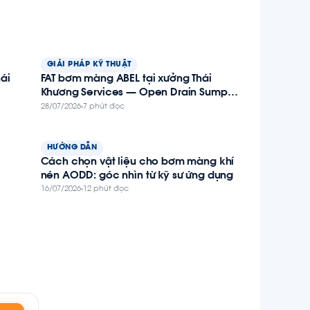
GIẢI PHÁP KỸ THUẬT
ái
FAT bơm màng ABEL tại xưởng Thái
Khương Services — Open Drain Sump
Transfer Pump cho giàn BK-TNHA, dự án
28/07/2026
7 phút đọc
Thiên Nga – Hải Âu
HƯỚNG DẪN
Cách chọn vật liệu cho bơm màng khí
nén AODD: góc nhìn từ kỹ sư ứng dụng
16/07/2026
12 phút đọc