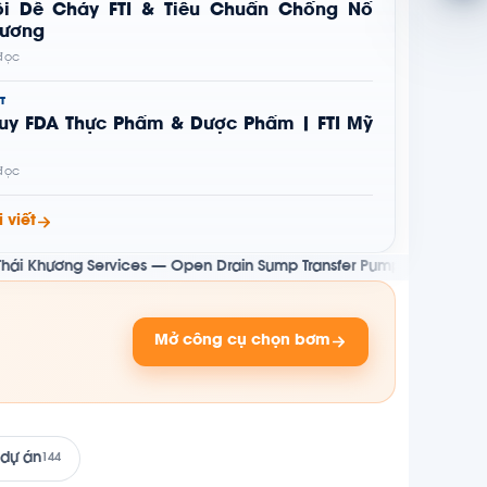
i Dễ Cháy FTI & Tiêu Chuẩn Chống Nổ
hương
 đọc
T
uy FDA Thực Phẩm & Dược Phẩm | FTI Mỹ
 đọc
 viết
Services — Open Drain Sump Transfer Pump cho giàn BK-TNHA, dự 
Mở công cụ chọn bơm
 dự án
144