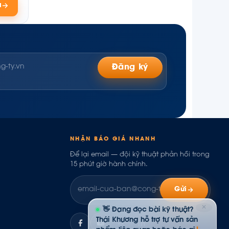
á
Đăng ký
NHẬN BÁO GIÁ NHANH
Để lại email — đội kỹ thuật phản hồi trong
15 phút giờ hành chính.
Gửi
✕
👋 Đang đọc bài kỹ thuật?
Thái Khương hỗ trợ tư vấn sản
phẩm liên quan hoặc báo giá
ZL