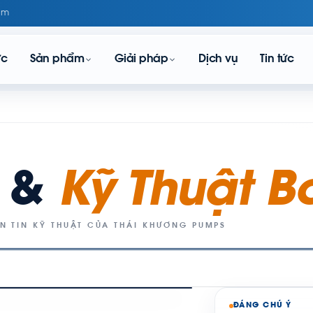
om
ực
Sản phẩm
Giải pháp
Dịch vụ
Tin tức
c &
Kỹ Thuật 
N TIN KỸ THUẬT CỦA THÁI KHƯƠNG PUMPS
ĐÁNG CHÚ Ý