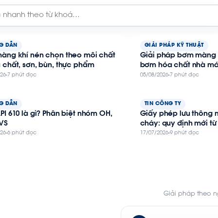
G DẪN
GIẢI PHÁP KỸ THUẬT
àng khí nén chọn theo môi chất
Giải pháp bơm màng 
 chất, sơn, bùn, thực phẩm
bơm hóa chất nhà m
026
7 phút đọc
05/08/2026
7 phút đọc
G DẪN
TIN CÔNG TY
I 610 là gì? Phân biệt nhóm OH,
Giấy phép lưu thông
 VS
cháy: quy định mới từ
026
6 phút đọc
17/07/2026
9 phút đọc
Giải pháp theo 