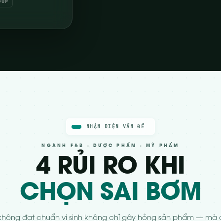
OUP
NHẬN DIỆN VẤN ĐỀ
NGÀNH F&B · DƯỢC PHẨM · MỸ PHẨM
4 RỦI RO KHI
CHỌN SAI BƠM
hông đạt chuẩn vi sinh không chỉ gây hỏng sản phẩm — mà 