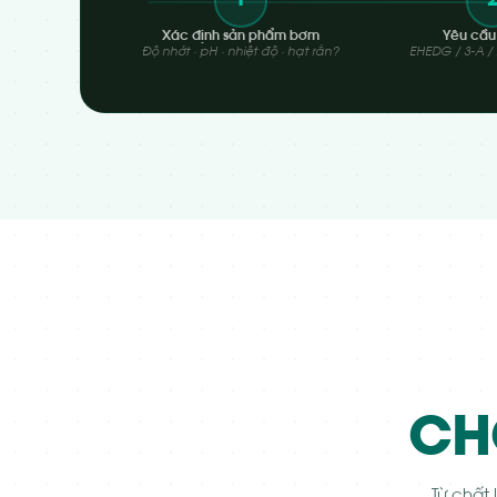
1
Xác định sản phẩm bơm
Yêu cầu 
Độ nhớt · pH · nhiệt độ · hạt rắn?
EHEDG / 3-A /
CH
Từ chất