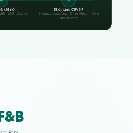
4
5
 & kết nối
Khả năng CIP/SIP
11851 · SMS · Clamp
In-place cleaning · Tháo nhanh · Zero
dead zone
F&B
thiết bị