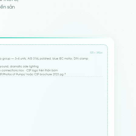
yền sản
520 × 380px
p group — 3–4 units, AISI 316L polished, blue IEC motor, DIN clamp
round, dramatic side lighting
connections inox · CSF logo trên thân bơm
F/Photos of Pumps/ hoặc CSF brochure 2023 pg 7