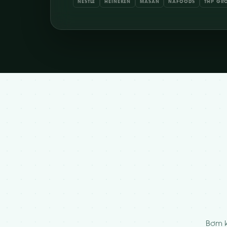
NESTLÉ
HEINEKEN
MASAN
NAFOODS
THP GR
Bơm k