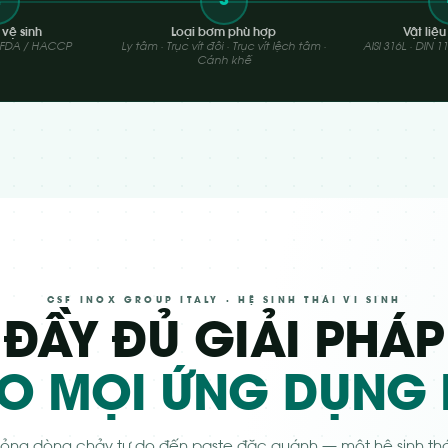
2
3
vệ sinh
Loại bơm phù hợp
Vật liệu
 FDA / HACCP
Ly tâm · Trục vít đôi · Trục vít lệch tâm ·
AISI 316L · DIN 
Cánh khế
CSF INOX GROUP ITALY · HỆ SINH THÁI VI SINH
ĐẦY ĐỦ GIẢI PHÁP
O MỌI ỨNG DỤNG 
 lỏng dòng chảy tự do đến paste đặc quánh — một hệ sinh thái 