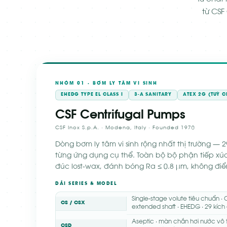
từ CSF
NHÓM 01 · BƠM LY TÂM VI SINH
EHEDG TYPE EL CLASS I
3-A SANITARY
ATEX 2G (TUỲ 
CSF Centrifugal Pumps
CSF Inox S.p.A. · Modena, Italy · Founded 1970
Dòng bơm ly tâm vi sinh rộng nhất thị trường — 29
từng ứng dụng cụ thể. Toàn bộ bộ phận tiếp xú
đúc lost-wax, đánh bóng Ra ≤ 0.8 μm, không điể
DẢI SERIES & MODEL
Single-stage volute tiêu chuẩn ·
CS / CSX
extended shaft · EHEDG · 29 kích
Aseptic · màn chắn hơi nước vô t
CSD