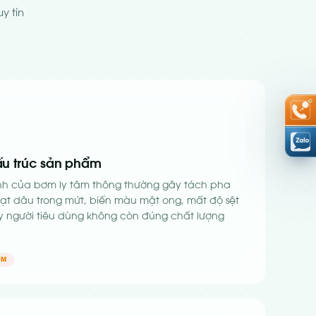
y tín
ấu trúc sản phẩm
nh của bơm ly tâm thông thường gây tách pha
hạt dâu trong mứt, biến màu mật ong, mất độ sệt
y người tiêu dùng không còn đúng chất lượng
ẨM