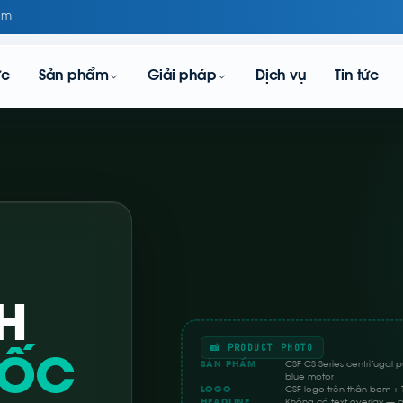
om
ực
Sản phẩm
Giải pháp
Dịch vụ
Tin tức
M
H
📸 PRODUCT PHOTO
UỐC
SẢN PHẨM
CSF CS Series centrifugal
blue motor
LOGO
CSF logo trên thân bơm +
HEADLINE
Không có text overlay — p