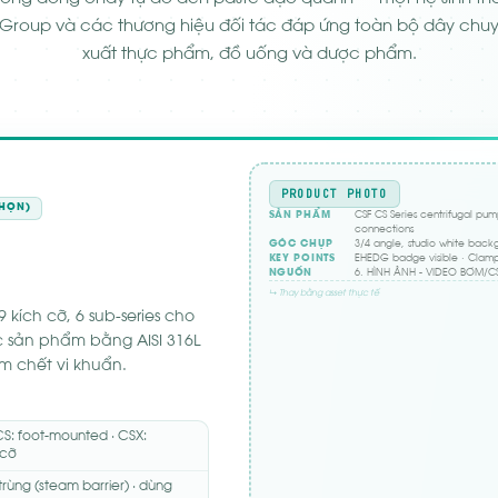
 Group và các thương hiệu đối tác đáp ứng toàn bộ dây chu
xuất thực phẩm, đồ uống và dược phẩm.
PRODUCT PHOTO
CHỌN)
SẢN PHẨM
CSF CS Series centrifugal pum
connections
GÓC CHỤP
3/4 angle, studio white backg
KEY POINTS
EHEDG badge visible · Clamp 
NGUỒN
6. HÌNH ẢNH - VIDEO BƠM/CS
↳ Thay bằng asset thực tế
 kích cỡ, 6 sub-series cho
c sản phẩm bằng AISI 316L
m chết vi khuẩn.
 CS: foot-mounted · CSX:
 cỡ
rùng (steam barrier) · dùng