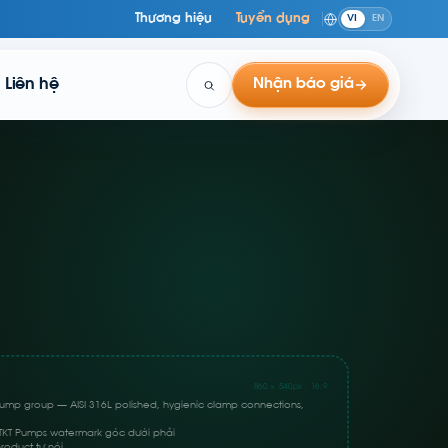
Thương hiệu
Tuyển dụng
VI
EN
Liên hệ
Nhận báo giá
860 × 540px · 16:9
 pump group — AISI 316L polished, hygienic clamp connections,
 TKT Pumps watermark góc dưới phải
roduct tự nói