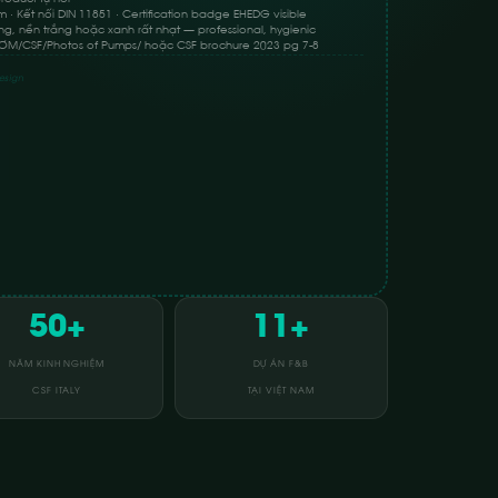
· Kết nối DIN 11851 · Certification badge EHEDG visible
ng, nền trắng hoặc xanh rất nhạt — professional, hygienic
BƠM/CSF/Photos of Pumps/ hoặc CSF brochure 2023 pg 7-8
esign
50+
11+
NĂM KINH NGHIỆM
DỰ ÁN F&B
CSF ITALY
TẠI VIỆT NAM