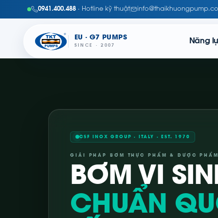
0941.400.488
· Hotline kỹ thuật
info@thaikhuongpump.c
EU · G7 PUMPS
Năng l
SINCE · 2007
CSF INOX GROUP · ITALY · EST. 1970
GIẢI PHÁP BƠM THỰC PHẨM & DƯỢC PHẨ
BƠM VI SIN
CHUẨN Q