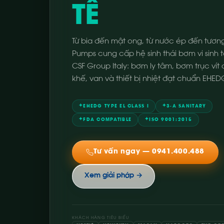
TẾ
Từ bia đến mật ong, từ nước ép đến tương
Pumps cung cấp hệ sinh thái bơm vi sinh t
CSF Group Italy: bơm ly tâm, bơm trục vít
khế, van và thiết bị nhiệt đạt chuẩn EHEDG
✦
✦
EHEDG TYPE EL CLASS I
3-A SANITARY
✦
✦
FDA COMPATIBLE
ISO 9001:2015
Tư vấn ngay — 0941.400.488
Xem giải pháp →
KHÁCH HÀNG TIÊU BIỂU