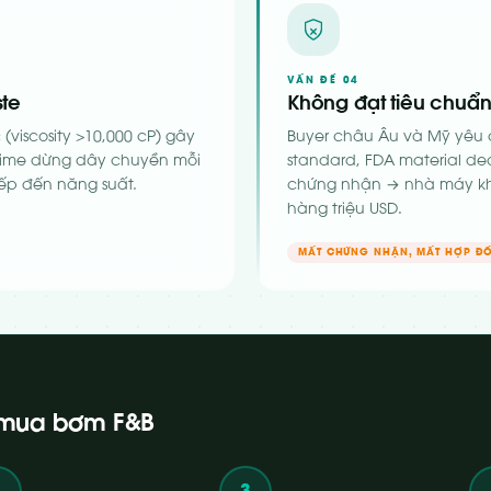
VẤN ĐỀ 04
ste
Không đạt tiêu chuẩn
viscosity >10,000 cP) gây
Buyer châu Âu và Mỹ yêu c
ntime dừng dây chuyền mỗi
standard, FDA material dec
ếp đến năng suất.
chứng nhận → nhà máy khô
hàng triệu USD.
MẤT CHỨNG NHẬN, MẤT HỢP Đ
hi mua bơm F&B