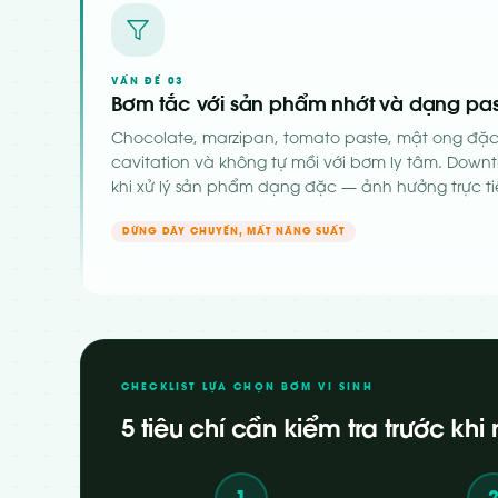
VẤN ĐỀ 03
Bơm tắc với sản phẩm nhớt và dạng pa
Chocolate, marzipan, tomato paste, mật ong đặc (
cavitation và không tự mồi với bơm ly tâm. Dow
khi xử lý sản phẩm dạng đặc — ảnh hưởng trực ti
DỪNG DÂY CHUYỀN, MẤT NĂNG SUẤT
CHECKLIST LỰA CHỌN BƠM VI SINH
5 tiêu chí cần kiểm tra trước k