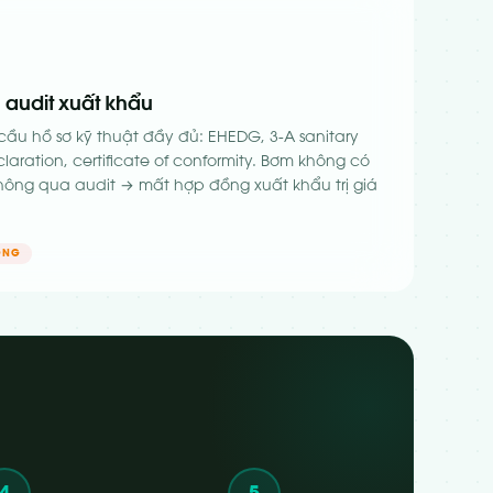
 audit xuất khẩu
ầu hồ sơ kỹ thuật đầy đủ: EHEDG, 3-A sanitary
laration, certificate of conformity. Bơm không có
ng qua audit → mất hợp đồng xuất khẩu trị giá
ỒNG