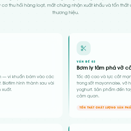
 cơ thu hồi hàng loạt, mất chứng nhận xuất khẩu và tổn thất u
thương hiệu.
VẤN ĐỀ 02
Bơm ly tâm phá vỡ c
m — vi khuẩn bám vào các
Tốc độ cao và lực cắt mạ
. Biofilm hình thành sau vài
trong sốt mayonnaise, vỡ 
 xuất.
yoghurt. Sản phẩm đến ta
cảm quan.
TỔN THẤT CHẤT LƯỢNG SẢN PH