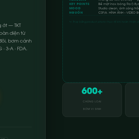
KEY POINTS
Bề mặt inox bóng Ra 0.8μm 
MOOD
Studio clean, ánh sáng trắ
NGUỒN
CSF/6. HÌNH ẢNH - VIDEO 
↳ Thay bằng product photo thực tế khi hoàn thiện d
 ớt — TKT
oàn diện từ
 đôi, bơm cánh
 · 3-A · FDA.
600+
CHỦNG LOẠI
BƠM VI SINH