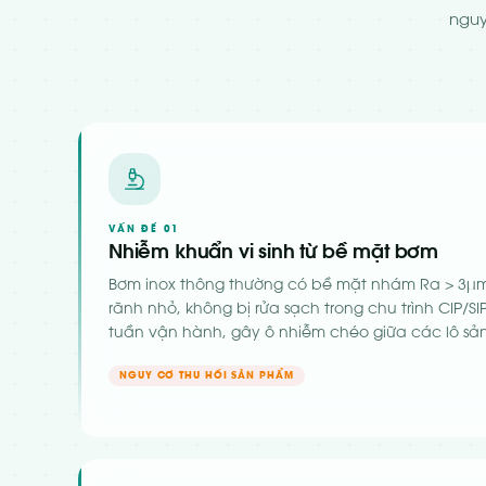
nguy
VẤN ĐỀ 01
Nhiễm khuẩn vi sinh từ bề mặt bơm
Bơm inox thông thường có bề mặt nhám Ra > 3μ
rãnh nhỏ, không bị rửa sạch trong chu trình CIP/SIP
tuần vận hành, gây ô nhiễm chéo giữa các lô sản
NGUY CƠ THU HỒI SẢN PHẨM