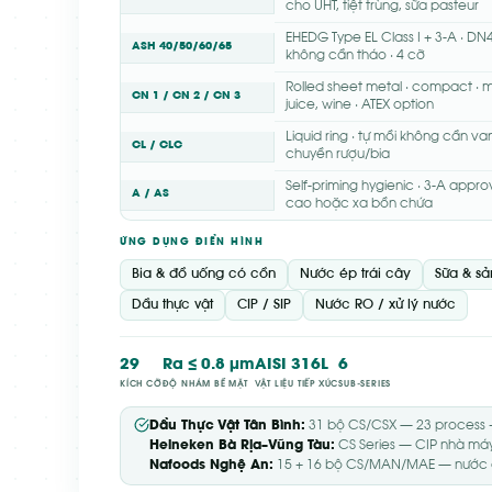
cho UHT, tiệt trùng, sữa pasteur
EHEDG Type EL Class I + 3-A · DN
ASH 40/50/60/65
không cần tháo · 4 cỡ
Rolled sheet metal · compact · m
CN 1 / CN 2 / CN 3
juice, wine · ATEX option
Liquid ring · tự mồi không cần van 
CL / CLC
chuyền rượu/bia
Self-priming hygienic · 3-A appro
A / AS
cao hoặc xa bồn chứa
ỨNG DỤNG ĐIỂN HÌNH
Bia & đồ uống có cồn
Nước ép trái cây
Sữa & sả
Dầu thực vật
CIP / SIP
Nước RO / xử lý nước
29
Ra ≤ 0.8 μm
AISI 316L
6
KÍCH CỠ
ĐỘ NHÁM BỀ MẶT
VẬT LIỆU TIẾP XÚC
SUB-SERIES
Dầu Thực Vật Tân Bình:
31 bộ CS/CSX — 23 process +
Heineken Bà Rịa–Vũng Tàu:
CS Series — CIP nhà máy
Nafoods Nghệ An:
15 + 16 bộ CS/MAN/MAE — nước ép