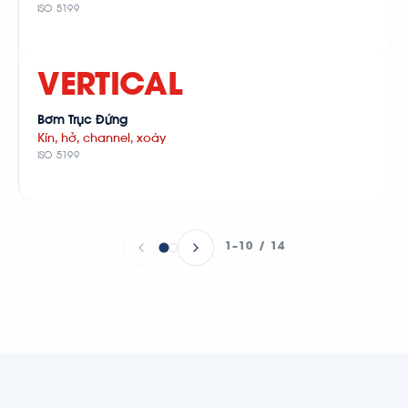
ISO 5199
VERTICAL
Bơm Trục Đứng
Kín, hở, channel, xoáy
ISO 5199
1–10 / 14