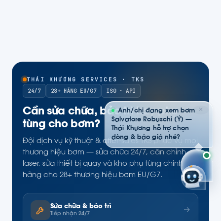
THÁI KHƯƠNG SERVICES · TKS
24/7
28+ HÃNG EU/G7
ISO · API
Cần sửa chữa, bảo trì hay phụ
✕
Anh/chị đang xem bơm
Salvatore Robuschi (Ý) —
tùng cho bơm?
Thái Khương hỗ trợ chọn
dòng & báo giá nhé?
Đội dịch vụ kỹ thuật & after-sales TKS phục vụ mọi
thương hiệu bơm — sửa chữa 24/7, căn chỉnh
laser, sửa thiết bị quay và kho phụ tùng chính
hãng cho 28+ thương hiệu bơm EU/G7.
Sửa chữa & bảo trì
→
Tiếp nhận 24/7