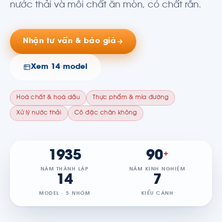
nước thải và môi chất ăn mòn, có chất rắn.
Nhận tư vấn & báo giá
Xem 14 model
Hoá chất & hoá dầu
Thực phẩm & mía đường
Xử lý nước thải
Cô đặc chân không
1935
90
+
NĂM THÀNH LẬP
NĂM KINH NGHIỆM
14
7
MODEL · 5 NHÓM
KIỂU CÁNH