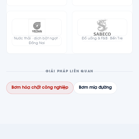
Nước thải · dịch bột ngọt ·
Đồ uống & F&B · Bến Tre
Đồng Nai
GIẢI PHÁP LIÊN QUAN
Bơm hóa chất công nghiệp
Bơm mía đường