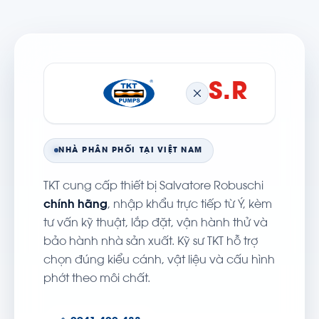
S.R
NHÀ PHÂN PHỐI TẠI VIỆT NAM
TKT cung cấp thiết bị Salvatore Robuschi
chính hãng
, nhập khẩu trực tiếp từ Ý, kèm
tư vấn kỹ thuật, lắp đặt, vận hành thử và
bảo hành nhà sản xuất. Kỹ sư TKT hỗ trợ
chọn đúng kiểu cánh, vật liệu và cấu hình
phớt theo môi chất.