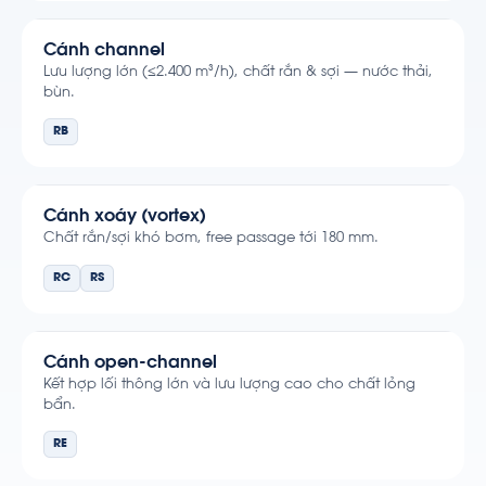
Cánh channel
Lưu lượng lớn (≤2.400 m³/h), chất rắn & sợi — nước thải,
bùn.
RB
Cánh xoáy (vortex)
Chất rắn/sợi khó bơm, free passage tới 180 mm.
RC
RS
Cánh open-channel
Kết hợp lối thông lớn và lưu lượng cao cho chất lỏng
bẩn.
RE