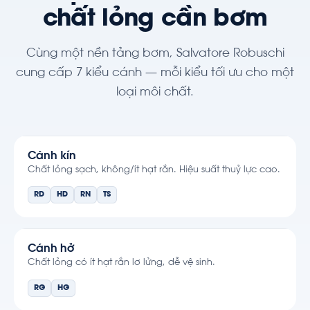
chất lỏng cần bơm
Cùng một nền tảng bơm, Salvatore Robuschi
cung cấp 7 kiểu cánh — mỗi kiểu tối ưu cho một
loại môi chất.
Cánh kín
Chất lỏng sạch, không/ít hạt rắn. Hiệu suất thuỷ lực cao.
RD
HD
RN
TS
Cánh hở
Chất lỏng có ít hạt rắn lơ lửng, dễ vệ sinh.
RG
HG