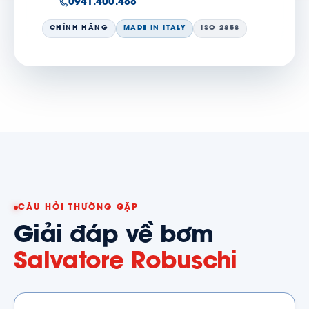
0941.400.488
CHÍNH HÃNG
MADE IN ITALY
ISO 2858
CÂU HỎI THƯỜNG GẶP
Giải đáp về bơm
Salvatore Robuschi