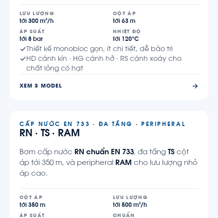
LƯU LƯỢNG
CỘT ÁP
tới 300 m³/h
tới 63 m
ÁP SUẤT
NHIỆT ĐỘ
tới 8 bar
tới 120°C
Thiết kế monobloc gọn, ít chi tiết, dễ bảo trì
HD cánh kín · HG cánh hở · RS cánh xoáy cho
chất lỏng có hạt
XEM 3 MODEL
CẤP NƯỚC EN 733 · ĐA TẦNG · PERIPHERAL
RN · TS · RAM
Bơm cấp nước
RN chuẩn EN 733
, đa tầng
TS
cột
áp tới 350 m, và peripheral
RAM
cho lưu lượng nhỏ
áp cao.
CỘT ÁP
LƯU LƯỢNG
tới 350 m
tới 500 m³/h
ÁP SUẤT
CHUẨN