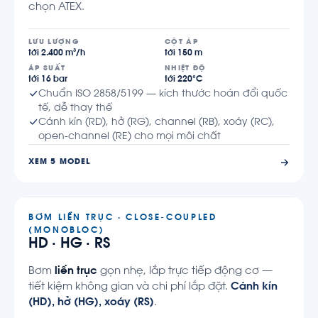
chọn ATEX.
LƯU LƯỢNG
CỘT ÁP
tới 2.400 m³/h
tới 150 m
ÁP SUẤT
NHIỆT ĐỘ
tới 16 bar
tới 220°C
Chuẩn ISO 2858/5199 — kích thước hoán đổi quốc
tế, dễ thay thế
Cánh kín (RD), hở (RG), channel (RB), xoáy (RC),
open-channel (RE) cho mọi môi chất
XEM 5 MODEL
BƠM LIỀN TRỤC · CLOSE-COUPLED
(MONOBLOC)
HD · HG · RS
Bơm
liền trục
gọn nhẹ, lắp trực tiếp động cơ —
tiết kiệm không gian và chi phí lắp đặt.
Cánh kín
(HD), hở (HG), xoáy (RS)
.