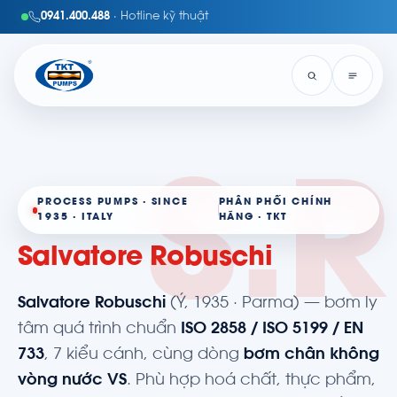
0941.400.488
· Hotline kỹ thuật
S.R
PROCESS PUMPS · SINCE
PHÂN PHỐI CHÍNH
1935 · ITALY
HÃNG · TKT
Salvatore Robuschi
Salvatore Robuschi
(Ý, 1935 · Parma) — bơm ly
tâm quá trình chuẩn
ISO 2858 / ISO 5199 / EN
733
, 7 kiểu cánh, cùng dòng
bơm chân không
vòng nước VS
. Phù hợp hoá chất, thực phẩm,