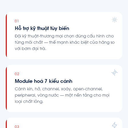
01
Hỗ trợ kỹ thuật tùy biến
Đội kỹ thuật-thương mại chọn đúng cấu hình cho
từng môi chất — thế mạnh khác biệt của hãng so
với bơm đại trà.
02
Module hoá 7 kiểu cánh
Cánh kín, hở, channel, xoáy, open-channel,
peripheral, vòng nước — một nền tảng cho mọi
loại chất lỏng.
03