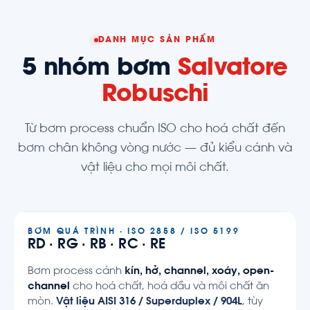
DANH MỤC SẢN PHẨM
5 nhóm bơm
Salvatore
Robuschi
Từ bơm process chuẩn ISO cho hoá chất đến
bơm chân không vòng nước — đủ kiểu cánh và
vật liệu cho mọi môi chất.
BƠM QUÁ TRÌNH · ISO 2858 / ISO 5199
RD · RG · RB · RC · RE
Bơm process cánh
kín, hở, channel, xoáy, open-
channel
cho hoá chất, hoá dầu và môi chất ăn
mòn.
Vật liệu AISI 316 / Superduplex / 904L
, tùy