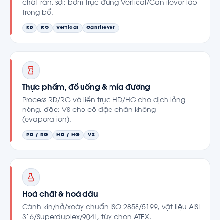
chất rắn, sợi; bơm trục đứng Vertical/Cantilever lắp
trong bể.
RB
RC
Vertical
Cantilever
Thực phẩm, đồ uống & mía đường
Process RD/RG và liền trục HD/HG cho dịch lỏng
nóng, đặc; VS cho cô đặc chân không
(evaporation).
RD / RG
HD / HG
VS
Hoá chất & hoá dầu
Cánh kín/hở/xoáy chuẩn ISO 2858/5199, vật liệu AISI
316/Superduplex/904L, tùy chọn ATEX.