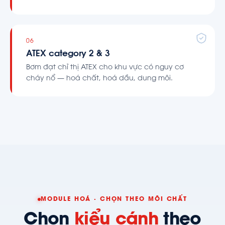
06
ATEX category 2 & 3
Bơm đạt chỉ thị ATEX cho khu vực có nguy cơ
cháy nổ — hoá chất, hoá dầu, dung môi.
MODULE HOÁ · CHỌN THEO MÔI CHẤT
Chọn
kiểu cánh
theo