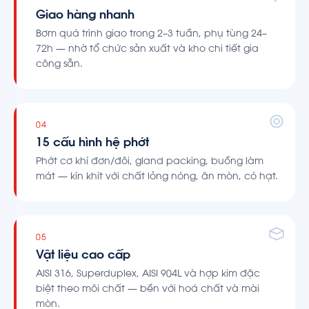
Giao hàng nhanh
Bơm quá trình giao trong 2–3 tuần, phụ tùng 24–
72h — nhờ tổ chức sản xuất và kho chi tiết gia
công sẵn.
04
15 cấu hình hệ phớt
Phớt cơ khí đơn/đôi, gland packing, buồng làm
mát — kín khít với chất lỏng nóng, ăn mòn, có hạt.
05
Vật liệu cao cấp
AISI 316, Superduplex, AISI 904L và hợp kim đặc
biệt theo môi chất — bền với hoá chất và mài
mòn.