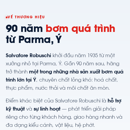
VỀ THƯƠNG HIỆU
90 năm
bơm quá trình
từ Parma, Ý
Salvatore Robuschi
khởi đầu năm 1935 từ một
xưởng nhỏ tại Parma, Ý. Gần 90 năm sau, hãng
trở thành
một trong những nhà sản xuất bơm quá
trình lớn tại Ý
, chuyên chất lỏng khó: hoá chất,
thực phẩm, nước thải và môi chất ăn mòn.
Điểm khác biệt của Salvatore Robuschi là
hỗ trợ
kỹ thuật
và
sự linh hoạt
— phát triển giải pháp
riêng cho từng khách hàng, giao hàng nhanh và
đa dạng kiểu cánh, vật liệu, hệ phớt.