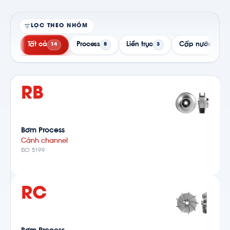
LỌC THEO NHÓM
Tất cả
Process
Liền trục
Cấp nước & Đa
14
5
3
RB
Bơm Process
Cánh channel
ISO 5199
RC