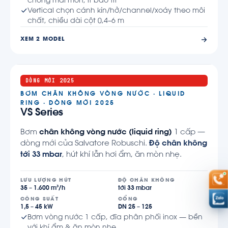
chống mài mòn, ít bảo trì
Vertical chọn cánh kín/hở/channel/xoáy theo môi
chất, chiều dài cột 0,4–6 m
XEM 2 MODEL
DÒNG MỚI 2025
BƠM CHÂN KHÔNG VÒNG NƯỚC · LIQUID
RING · DÒNG MỚI 2025
VS Series
Bơm
chân không vòng nước (liquid ring)
1 cấp —
dòng mới của Salvatore Robuschi.
Độ chân không
tới 33 mbar
, hút khí lẫn hơi ẩm, ăn mòn nhẹ.
LƯU LƯỢNG HÚT
ĐỘ CHÂN KHÔNG
35 – 1.600 m³/h
tới 33 mbar
CÔNG SUẤT
CỔNG
1,5 – 45 kW
DN 25 – 125
Bơm vòng nước 1 cấp, đĩa phân phối inox — bền
với khí ẩm & ăn mòn nhẹ