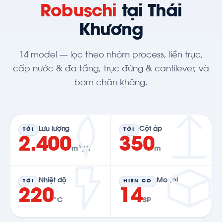
Robuschi
tại Thái
Khương
14 model — lọc theo nhóm process, liền trục,
cấp nước & đa tầng, trục đứng & cantilever, và
bơm chân không.
Lưu lượng
Cột áp
TỚI
TỚI
2.400
350
m³/h
m
Nhiệt độ
Model
TỚI
HIỆN CÓ
220
14
°C
SP