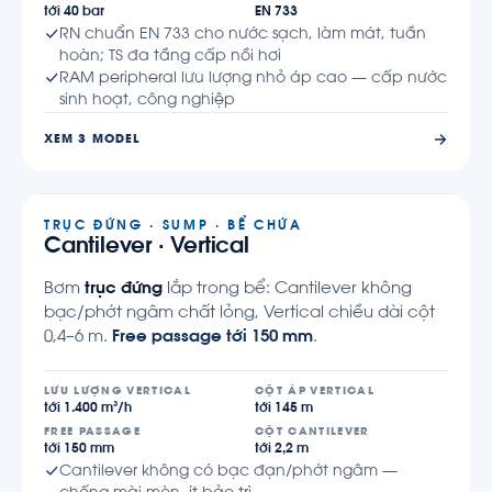
tới 40 bar
EN 733
RN chuẩn EN 733 cho nước sạch, làm mát, tuần
hoàn; TS đa tầng cấp nồi hơi
RAM peripheral lưu lượng nhỏ áp cao — cấp nước
sinh hoạt, công nghiệp
XEM 3 MODEL
TRỤC ĐỨNG · SUMP · BỂ CHỨA
Cantilever · Vertical
Bơm
trục đứng
lắp trong bể: Cantilever không
bạc/phớt ngâm chất lỏng, Vertical chiều dài cột
0,4–6 m.
Free passage tới 150 mm
.
LƯU LƯỢNG VERTICAL
CỘT ÁP VERTICAL
tới 1.400 m³/h
tới 145 m
FREE PASSAGE
CỘT CANTILEVER
tới 150 mm
tới 2,2 m
Cantilever không có bạc đạn/phớt ngâm —