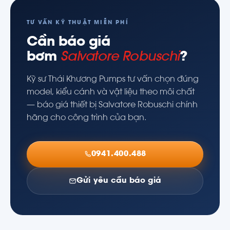
TƯ VẤN KỸ THUẬT MIỄN PHÍ
Cần báo giá
bơm
Salvatore Robuschi
?
Kỹ sư Thái Khương Pumps tư vấn chọn đúng
model, kiểu cánh và vật liệu theo môi chất
— báo giá thiết bị Salvatore Robuschi chính
hãng cho công trình của bạn.
0941.400.488
Gửi yêu cầu báo giá