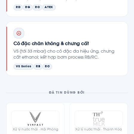
RD
RG
RC
ATEX
Cô đặc chân không & chưng cất
VS (tới 33 mbar) cho cô đặc đa hiệu ứng, chưng
cất ethanol; kết hợp bơm process RB/RC.
VS Series
RB
RC
ĐÃ TIN DÙNG BỞI
Xử lý nước thải · Hải Phòng
Xử lý nước thải · Thanh Hóa