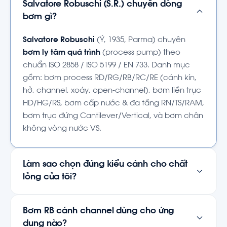
Salvatore Robuschi (S.R.) chuyên dòng
bơm gì?
Salvatore Robuschi
(Ý, 1935, Parma) chuyên
bơm ly tâm quá trình
(process pump) theo
chuẩn ISO 2858 / ISO 5199 / EN 733. Danh mục
gồm: bơm process RD/RG/RB/RC/RE (cánh kín,
hở, channel, xoáy, open-channel), bơm liền trục
HD/HG/RS, bơm cấp nước & đa tầng RN/TS/RAM,
bơm trục đứng Cantilever/Vertical, và bơm chân
không vòng nước VS.
Làm sao chọn đúng kiểu cánh cho chất
lỏng của tôi?
Bơm RB cánh channel dùng cho ứng
dụng nào?