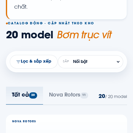
chất.
CATALOG ĐỘNG · CẬP NHẬT THEO KHO
20 model
Bơm trục vít
Lọc & sắp xếp
SẮP
Tất cả
Nova Rotors
Leistritz
20
11
7
20
/ 20 model
NOVA ROTORS