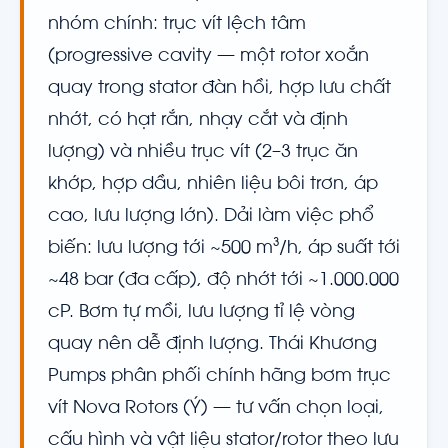
nhóm chính: trục vít lệch tâm
(progressive cavity — một rotor xoắn
quay trong stator đàn hồi, hợp lưu chất
nhớt, có hạt rắn, nhạy cắt và định
lượng) và nhiều trục vít (2–3 trục ăn
khớp, hợp dầu, nhiên liệu bôi trơn, áp
cao, lưu lượng lớn). Dải làm việc phổ
biến: lưu lượng tới ~500 m³/h, áp suất tới
~48 bar (đa cấp), độ nhớt tới ~1.000.000
cP. Bơm tự mồi, lưu lượng tỉ lệ vòng
quay nên dễ định lượng. Thái Khương
Pumps phân phối chính hãng bơm trục
vít Nova Rotors (Ý) — tư vấn chọn loại,
cấu hình và vật liệu stator/rotor theo lưu