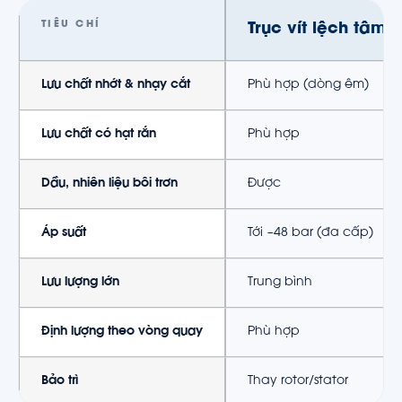
TIÊU CHÍ
Trục vít lệch tâm 
Lưu chất nhớt & nhạy cắt
Phù hợp (dòng êm)
Lưu chất có hạt rắn
Phù hợp
Dầu, nhiên liệu bôi trơn
Được
Áp suất
Tới ~48 bar (đa cấp)
Lưu lượng lớn
Trung bình
Định lượng theo vòng quay
Phù hợp
Bảo trì
Thay rotor/stator