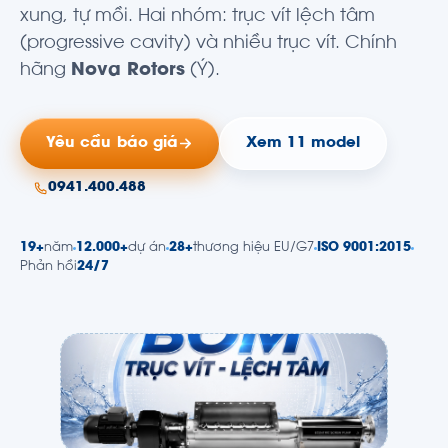
xung, tự mồi. Hai nhóm: trục vít lệch tâm
(progressive cavity) và nhiều trục vít. Chính
hãng
Nova Rotors
(Ý).
Yêu cầu báo giá
Xem 11 model
0941.400.488
19+
năm
12.000+
dự án
28+
thương hiệu EU/G7
ISO 9001:2015
Phản hồi
24/7