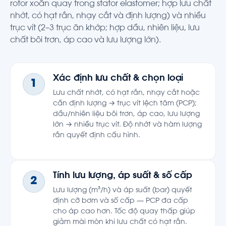
rotor xoắn quay trong stator elastomer; hợp lưu chất
nhớt, có hạt rắn, nhạy cắt và định lượng) và nhiều
trục vít (2–3 trục ăn khớp; hợp dầu, nhiên liệu, lưu
chất bôi trơn, áp cao và lưu lượng lớn).
Xác định lưu chất & chọn loại
1
Lưu chất nhớt, có hạt rắn, nhạy cắt hoặc
cần định lượng → trục vít lệch tâm (PCP);
dầu/nhiên liệu bôi trơn, áp cao, lưu lượng
lớn → nhiều trục vít. Độ nhớt và hàm lượng
rắn quyết định cấu hình.
Tính lưu lượng, áp suất & số cấp
2
Lưu lượng (m³/h) và áp suất (bar) quyết
định cỡ bơm và số cấp — PCP đa cấp
cho áp cao hơn. Tốc độ quay thấp giúp
giảm mài mòn khi lưu chất có hạt rắn.