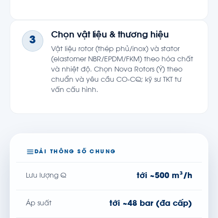
Chọn vật liệu & thương hiệu
3
Vật liệu rotor (thép phủ/inox) và stator
(elastomer NBR/EPDM/FKM) theo hóa chất
và nhiệt độ. Chọn Nova Rotors (Ý) theo
chuẩn và yêu cầu CO-CQ; kỹ sư TKT tư
vấn cấu hình.
DẢI THÔNG SỐ CHUNG
tới ~500 m³/h
Lưu lượng Q
tới ~48 bar (đa cấp)
Áp suất