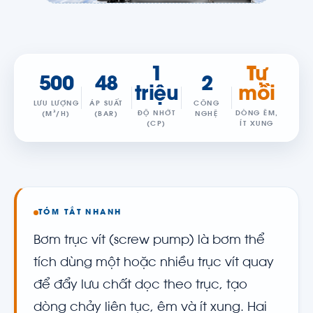
1
Tự
500
48
2
triệu
mồi
LƯU LƯỢNG
ÁP SUẤT
CÔNG
ĐỘ NHỚT
DÒNG ÊM,
(M³/H)
(BAR)
NGHỆ
(CP)
ÍT XUNG
TÓM TẮT NHANH
Bơm trục vít (screw pump) là bơm thể
tích dùng một hoặc nhiều trục vít quay
để đẩy lưu chất dọc theo trục, tạo
dòng chảy liên tục, êm và ít xung. Hai