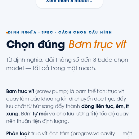
Xem thêm 8 model
ĐỊNH NGHĨA · SPEC · CÁCH CHỌN CẤU HÌNH
Chọn đúng
Bơm trục vít
Từ định nghĩa, dải thông số đến 3 bước chọn
model — tất cả trong một mạch.
Bơm trục vít
(screw pump) là bơm thể tích: trục vít
quay làm các khoang kín di chuyển dọc trục, đẩy
lưu chất từ hút sang đẩy thành
dòng liên tục, êm, ít
xung
. Bơm
tự mồi
và cho lưu lượng tỉ lệ tốc độ quay
nên thuận tiện định lượng.
Phân loại:
trục vít lệch tâm (progressive cavity — một