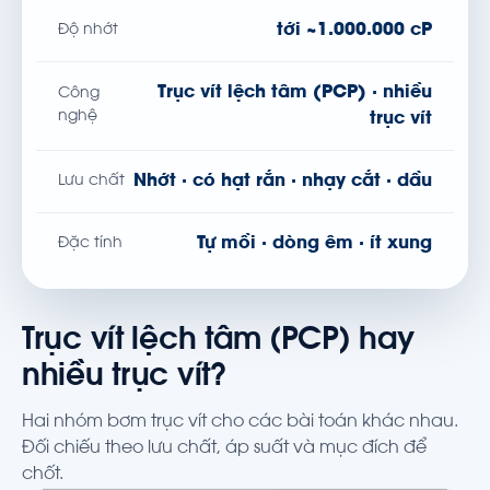
tới ~1.000.000 cP
Độ nhớt
Trục vít lệch tâm (PCP) · nhiều
Công
nghệ
trục vít
Nhớt · có hạt rắn · nhạy cắt · dầu
Lưu chất
Tự mồi · dòng êm · ít xung
Đặc tính
Trục vít lệch tâm (PCP) hay
nhiều trục vít?
Hai nhóm bơm trục vít cho các bài toán khác nhau.
Đối chiếu theo lưu chất, áp suất và mục đích để
chốt.