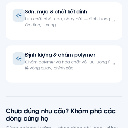
Sơn, mực & chất kết dính
Lưu chất nhớt cao, nhạy cắt — định lượng
ổn định, ít xung.
Định lượng & châm polymer
Châm polymer và hóa chất với lưu lượng tỉ
lệ vòng quay, chính xác.
Chưa đúng nhu cầu? Khám phá các
dòng cùng họ