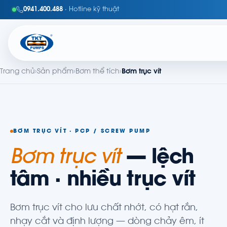
0941.400.488
· Hotline kỹ thuật
Trang chủ
›
Sản phẩm
›
Bơm thể tích
›
Bơm trục vít
BƠM TRỤC VÍT · PCP / SCREW PUMP
Bơm trục vít
— lệch
tâm · nhiều trục vít
Bơm trục vít cho lưu chất nhớt, có hạt rắn,
nhạy cắt và định lượng — dòng chảy êm, ít