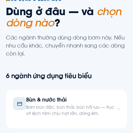
ỨNG DỤNG & DANH MỤC
Dùng ở đâu — và
chọn
dòng nào
?
Các ngành thường dùng dòng bơm này. Nếu
nhu cầu khác, chuyển nhanh sang các dòng
còn lại.
6 ngành ứng dụng tiêu biểu
Bùn & nước thải
Bơm bùn đặc, bùn thải, bùn hồi lưu — trục
vít lệch tâm chịu hạt rắn, dòng êm.