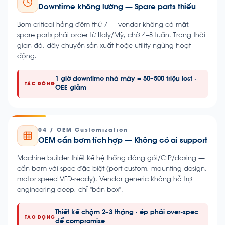
Downtime không lường — Spare parts thiếu
Bơm critical hỏng đêm thứ 7 — vendor không có mặt,
spare parts phải order từ Italy/Mỹ, chờ 4–8 tuần. Trong thời
gian đó, dây chuyền sản xuất hoặc utility ngừng hoạt
động.
1 giờ downtime nhà máy = 50–500 triệu lost ·
TÁC ĐỘNG
OEE giảm
04 / OEM Customization
OEM cần bơm tích hợp — Không có ai support
Machine builder thiết kế hệ thống đóng gói/CIP/dosing —
cần bơm với spec đặc biệt (port custom, mounting design,
motor speed VFD-ready). Vendor generic không hỗ trợ
engineering deep, chỉ "bán box".
Thiết kế chậm 2–3 tháng · ép phải over-spec
TÁC ĐỘNG
để compromise