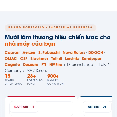
BRAND PORTFOLIO · INDUSTRIAL PARTNERS
Mười lăm thương hiệu chiến lược cho
nhà máy của bạn
Caprari
·
Aerzen
·
S. Robuschi
·
Nova Rotors
·
DOOCH
·
OMAC
·
CSF
·
Blackmer
·
Tuthill
·
Leistritz
·
Sandpiper
·
Cognito
·
Doseuro
·
FTI
·
NMFire
+ 13 brand khác — Italy /
Germany / USA / Korea.
15
28+
900+
BRAND
PORTFOLIO
NĂM KN
CHIẾN LƯỢC
TỔNG
CỘNG DỒN
CAPRARI · IT
AERZEN · DE