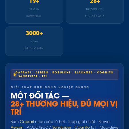
19+
28+
NĂM KN
THƯƠNG HIỆU
INDUSTRIAL
EU / G7 / ASIA
3000+
DỰ ÁN
ĐÃ THỰC HIỆN
CAPRARI · AERZEN · ROBUSCHI · BLACKMER · COGNITO
· SANDPIPER · FTI
GIẢI PHÁP BƠM CÔNG NGHIỆP CHUNG
MỘT ĐỐI TÁC —
28+ THƯƠNG HIỆU, ĐỦ MỌI VỊ
TRÍ
Bơm
Caprari
nước cấp lò hơi · tháp giải nhiệt · Blower
Aerzen
· AODD/EODD
Sandpiper
·
Cognito
IoT · Mag-drive