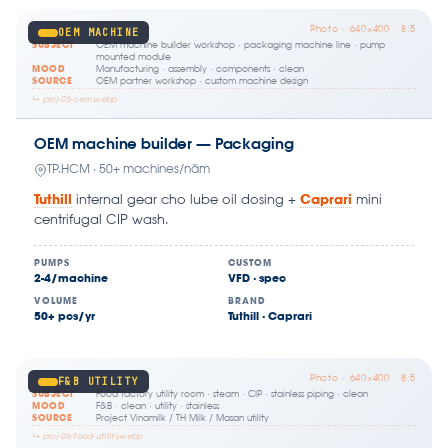
Photo · 640×400 · 8:5
OEM MACHINE
SUBJECT
OEM machine builder workshop · packaging machine line · pump
mounted module
MOOD
Manufacturing · assembly · components · clean
SOURCE
OEM partner workshop · custom machine design
↳ proj-05-oem.webp
OEM machine builder — Packaging
TP.HCM · 50+ machines/năm
Tuthill
internal gear cho lube oil dosing +
Caprari
mini
centrifugal CIP wash.
PUMPS
CUSTOM
2-4/machine
VFD · spec
VOLUME
BRAND
50+ pcs/yr
Tuthill · Caprari
Photo · 640×400 · 8:5
F&B UTILITY
SUBJECT
Food factory utility room · steam · CIP · stainless piping · clean
MOOD
F&B · clean · utility · stainless
SOURCE
Project Vinamilk / TH Milk / Masan utility
↳ proj-06-food-utility.webp