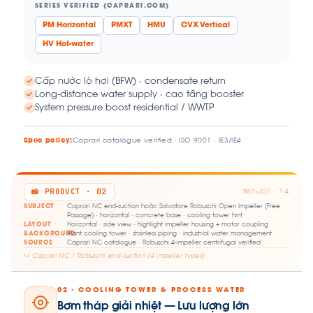
SERIES VERIFIED (CAPRARI.COM)
PM Horizontal
PMXT
HMU
CVX Vertical
HV Hot-water
Cấp nước lò hơi (BFW) · condensate return
Long-distance water supply · cao tầng booster
System pressure boost residential / WWTP
Spec policy:
Caprari catalogue verified · ISO 9001 · IE3/IE4
📸 PRODUCT · 02
560×320 · 7:4
SUBJECT
Caprari NC end-suction hoặc Salvatore Robuschi Open Impeller (Free
Passage) · horizontal · concrete base · cooling tower hint
LAYOUT
Horizontal · side view · highlight impeller housing + motor coupling
BACKGROUND
Plant cooling tower · stainless piping · industrial water management
SOURCE
Caprari NC catalogue · Robuschi 4-impeller centrifugal verified
↳ Caprari NC / Robuschi end-suction (4 impeller types)
02 · COOLING TOWER & PROCESS WATER
Bơm tháp giải nhiệt — Lưu lượng lớn