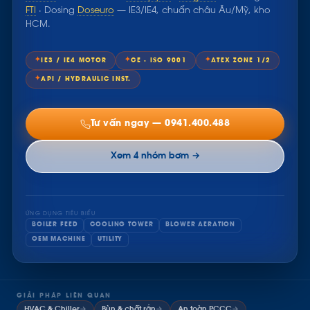
FTI
· Dosing
Doseuro
— IE3/IE4, chuẩn châu Âu/Mỹ, kho
HCM.
✦
✦
✦
IE3 / IE4 MOTOR
CE · ISO 9001
ATEX ZONE 1/2
✦
API / HYDRAULIC INST.
Tư vấn ngay — 0941.400.488
Xem 4 nhóm bơm →
ỨNG DỤNG TIÊU BIỂU
BOILER FEED
COOLING TOWER
BLOWER AERATION
OEM MACHINE
UTILITY
GIẢI PHÁP LIÊN QUAN
HVAC & Chiller
→
Bùn & chất rắn
→
An toàn PCCC
→