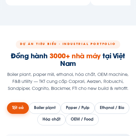
DỰ ÁN TIÊU BIỂU · INDUSTRIAL PORTFOLIO
Đồng hành
3000+ nhà máy
tại Việt
Nam
Boiler plant, paper mill, ethanol, hóa chất, OEM machine,
F&B utility — TKT cung cấp Caprari, Aerzen, Robuschi,
Sandpiper, Cognito, Blackmer, FTI cho new build & retrofit.
Tất cả
Boiler plant
Paper / Pulp
Ethanol / Bio
Hóa chất
OEM / Food