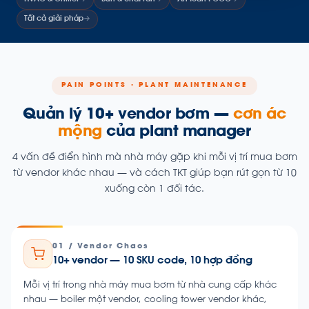
Tất cả giải pháp
→
PAIN POINTS · PLANT MAINTENANCE
Quản lý 10+ vendor bơm —
cơn ác
mộng
của plant manager
4 vấn đề điển hình mà nhà máy gặp khi mỗi vị trí mua bơm
từ vendor khác nhau — và cách TKT giúp bạn rút gọn từ 10
xuống còn 1 đối tác.
01 / Vendor Chaos
10+ vendor — 10 SKU code, 10 hợp đồng
Mỗi vị trí trong nhà máy mua bơm từ nhà cung cấp khác
nhau — boiler một vendor, cooling tower vendor khác,