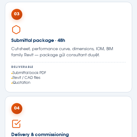
03
Submittal package · 48h
Cut-sheet, performance curve, dimensions, IOM, BIM
family Revit — package gửi consultant duyệt.
DELIVERABLE
Submittal book PDF
Revit / CAD files
Quotation
04
Delivery & commissioning