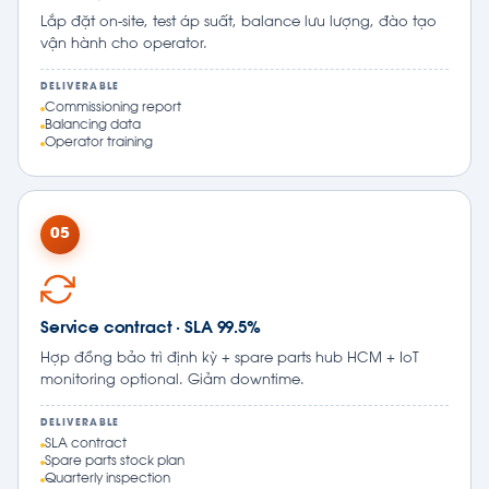
Lắp đặt on-site, test áp suất, balance lưu lượng, đào tạo
vận hành cho operator.
DELIVERABLE
Commissioning report
Balancing data
Operator training
05
Service contract · SLA 99.5%
Hợp đồng bảo trì định kỳ + spare parts hub HCM + IoT
monitoring optional. Giảm downtime.
DELIVERABLE
SLA contract
Spare parts stock plan
Quarterly inspection