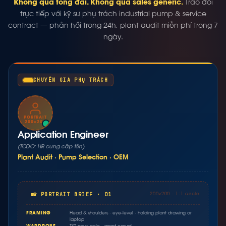
Không qua tổng đài. Không qua sales generic.
Trao đổi
trực tiếp với kỹ sư phụ trách industrial pump & service
contract — phản hồi trong 24h, plant audit miễn phí trong 7
ngày.
CHUYÊN GIA PHỤ TRÁCH
PORTRAIT
200×200
Application Engineer
(TODO: HR cung cấp tên)
Plant Audit · Pump Selection · OEM
📸 PORTRAIT BRIEF · 01
200×200 · 1:1 circle
FRAMING
Head & shoulders · eye-level · holding plant drawing or
laptop