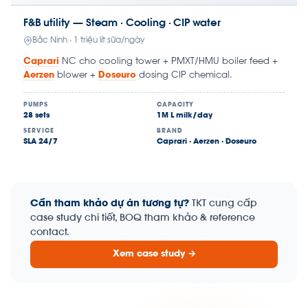
F&B utility — Steam · Cooling · CIP water
Bắc Ninh · 1 triệu lít sữa/ngày
Caprari
NC cho cooling tower + PMXT/HMU boiler feed +
Aerzen
blower +
Doseuro
dosing CIP chemical.
PUMPS
CAPACITY
28 sets
1M L milk/day
SERVICE
BRAND
SLA 24/7
Caprari · Aerzen · Doseuro
Cần tham khảo dự án tương tự?
TKT cung cấp
case study chi tiết, BOQ tham khảo & reference
contact.
Xem case study →