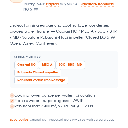
Thương hiệu:
Caprari
NC/MEC A ·
Salvatore Robuschi
ISO 5199
End-suction single-stage cho cooling tower condenser,
process water, transfer — Caprari NC / MEC A / SCC / BHR
/ MD · Salvatore Robuschi 4 loại impeller (Closed ISO 5199,
Open, Vortex, Cantilever).
SERIES VERIFIED
Caprari NC
MEC A
SCC · BHR · MD
Robuschi Closed impeller
Robuschi Vortex Free-Passage
Cooling tower condenser water · circulation
Process water · sugar bagasse · WWTP
Robuschi max 2,400 m³/h · 150 mH₂O · 200°C
Spec policy:
Caprari NC · Robuschi ISO 5199-2858 verified catalogue