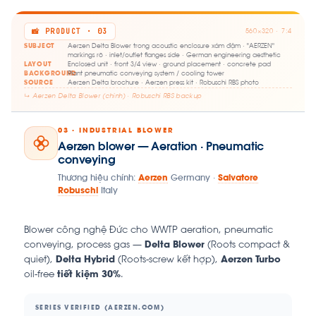
📸 PRODUCT · 03
560×320 · 7:4
SUBJECT
Aerzen Delta Blower trong acoustic enclosure xám đậm · "AERZEN"
markings rõ · inlet/outlet flanges side · German engineering aesthetic
LAYOUT
Enclosed unit · front 3/4 view · ground placement · concrete pad
BACKGROUND
Plant pneumatic conveying system / cooling tower
SOURCE
Aerzen Delta brochure · Aerzen press kit · Robuschi RBS photo
↳ Aerzen Delta Blower (chính) · Robuschi RBS backup
03 · INDUSTRIAL BLOWER
Aerzen blower — Aeration · Pneumatic
conveying
Thương hiệu chính:
Aerzen
Germany ·
Salvatore
Robuschi
Italy
Blower công nghệ Đức cho WWTP aeration, pneumatic
conveying, process gas —
Delta Blower
(Roots compact &
quiet),
Delta Hybrid
(Roots-screw kết hợp),
Aerzen Turbo
oil-free
tiết kiệm 30%
.
SERIES VERIFIED (AERZEN.COM)