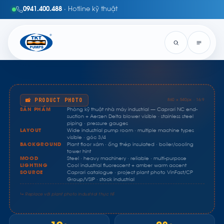
0941.400.488
· Hotline kỹ thuật
📸 PRODUCT PHOTO
860 × 540px · 16:9
SẢN PHẨM
Phòng kỹ thuật nhà máy industrial — Caprari NC end-
suction + Aerzen Delta blower visible · stainless steel
piping · pressure gauges
LAYOUT
Wide industrial pump room · multiple machine types
visible · góc 3/4
BACKGROUND
Plant floor xám · ống thép insulated · boiler/cooling
tower hint
MOOD
Steel · heavy machinery · reliable · multi-purpose
LIGHTING
Cool industrial fluorescent + amber warm accent
SOURCE
Caprari catalogue · project plant photo VinFast/CP
Group/VSIP · stock industrial
↳ Replace với plant photo industrial thực tế