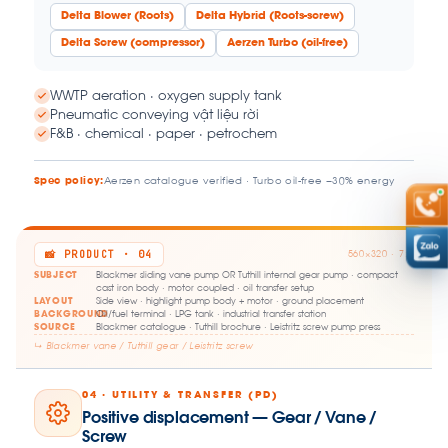
Delta Blower (Roots)
Delta Hybrid (Roots-screw)
Delta Screw (compressor)
Aerzen Turbo (oil-free)
WWTP aeration · oxygen supply tank
Pneumatic conveying vật liệu rời
F&B · chemical · paper · petrochem
Spec policy:
Aerzen catalogue verified · Turbo oil-free −30% energy
📸 PRODUCT · 04
560×320 · 7:4
SUBJECT
Blackmer sliding vane pump OR Tuthill internal gear pump · compact
cast iron body · motor coupled · oil transfer setup
LAYOUT
Side view · highlight pump body + motor · ground placement
BACKGROUND
Oil/fuel terminal · LPG tank · industrial transfer station
SOURCE
Blackmer catalogue · Tuthill brochure · Leistritz screw pump press
↳ Blackmer vane / Tuthill gear / Leistritz screw
04 · UTILITY & TRANSFER (PD)
Positive displacement — Gear / Vane /
Screw