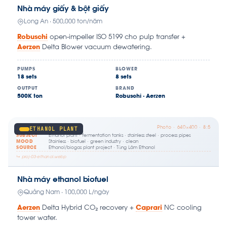
Nhà máy giấy & bột giấy
Long An · 500,000 ton/năm
Robuschi
open-impeller ISO 5199 cho pulp transfer +
Aerzen
Delta Blower vacuum dewatering.
PUMPS
BLOWER
18 sets
8 sets
OUTPUT
BRAND
500K ton
Robuschi · Aerzen
Photo · 640×400 · 8:5
ETHANOL PLANT
SUBJECT
Ethanol plant · fermentation tanks · stainless steel · process pipes
MOOD
Stainless · biofuel · green industry · clean
SOURCE
Ethanol/biogas plant project · Tùng Lâm Ethanol
↳ proj-03-ethanol.webp
Nhà máy ethanol biofuel
Quảng Nam · 100,000 L/ngày
Aerzen
Delta Hybrid CO₂ recovery +
Caprari
NC cooling
tower water.