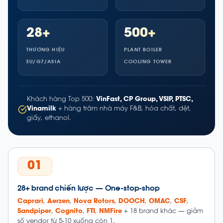
28+
500+
THƯƠNG HIỆU
PLANT BOILER
EU/G7/ASIA
COOLING TOWER
Khách hàng Top 500:
VinFast, CP Group, VSIP, PTSC,
Vinamilk
+ hàng trăm nhà máy F&B, hóa chất, dệt,
giấy, ethanol.
01
28+ brand chiến lược — One-stop-shop
Caprari
,
Aerzen
,
Nova Rotors
,
DOOCH
,
OMAC
,
CSF
,
Sandpiper
,
Cognito
,
FTI
,
NMFire
+ 18 brand khác — giảm
số vendor từ 5-10 xuống còn 1.