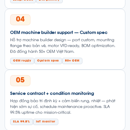
04
OEM machine builder support — Custom spec
Hỗ trợ machine builder design — port custom, mounting
flange theo bản vẽ, motor VFD-ready, BOM optimization.
Đã đồng hành 50+ OEM Việt Nam.
OEM ready
Custom spec
50+ OEM
05
Service contract + condition monitoring
Hợp đồng bảo trì định kỳ + cảm biến rung, nhiệt — phát
hiện sớm sự cố, schedule maintenance proactive. SLA
99.5% uptime cho mission-critical.
SLA 99.5%
IoT monitor