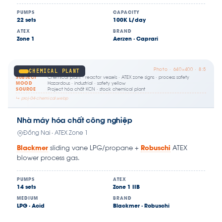
PUMPS
CAPACITY
22 sets
100K L/day
ATEX
BRAND
Zone 1
Aerzen · Caprari
Photo · 640×400 · 8:5
CHEMICAL PLANT
SUBJECT
Chemical plant · reactor vessels · ATEX zone signs · process safety
MOOD
Hazardous · industrial · safety yellow
SOURCE
Project hóa chất KCN · stock chemical plant
↳ proj-04-chemical.webp
Nhà máy hóa chất công nghiệp
Đồng Nai · ATEX Zone 1
Blackmer
sliding vane LPG/propane +
Robuschi
ATEX
blower process gas.
PUMPS
ATEX
14 sets
Zone 1 IIB
MEDIUM
BRAND
LPG · Acid
Blackmer · Robuschi