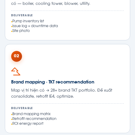
có — boiler, cooling tower, blower, utility.
DELIVERABLE
Pump inventory list
Issue log + downtime data
Site photo
02
Brand mapping · TKT recommendation
Map vị trí hiện có → 28+ brand TKT portfolio. Đề xuất
consolidate, retrofit IE4, optimize.
DELIVERABLE
Brand mapping matrix
Retrofit recommendation
ROI energy report