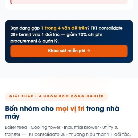
Bạn đang gặp
1 trong 4 vấn đề trên
? TKT consolidate
28+ brand vào 1 đối tác — giảm 70% chi phí
procurement & quản lý.
Khảo sát miễn phí →
GIẢI PHÁP · 4 NHÓM BƠM CÔNG NGHIỆP
Bốn nhóm cho
mọi vị trí
trong nhà
máy
Boiler feed · Cooling tower · Industrial blower · Utility &
transfer — TKT consolidate 28+ thương hiệu thành 1 đối tác.