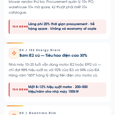
blower vendor thứ ba. Procurement quản lý 10+ PO,
warehouse 10+ mã spare, kỹ thuật phải biết 10+
catalogue.
Lãng phí 20% thời gian procurement · trễ
TÁC ĐỘNG
hàng spare · không có economy of scale
02 / IE2 Energy Drain
Bơm IE2 cũ — Tiêu hao điện cao 30%
Nhà máy 10–20 tuổi vẫn dùng motor IE2 hoặc EFF2 cũ —
chỉ đạt 88% hiệu suất so với 92% của IE3 và 94% của IE4.
Hàng năm "đốt" hàng tỷ đồng tiền điện cho motor cũ.
Mất 8–12% hiệu suất motor · 200–500
TÁC ĐỘNG
triệu/năm cho nhà máy 100kW
03 / Downtime Risk