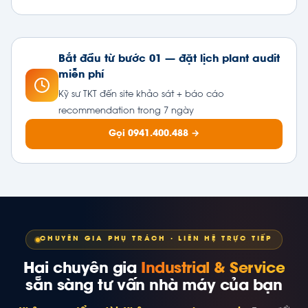
Bắt đầu từ bước 01 — đặt lịch plant audit
miễn phí
Kỹ sư TKT đến site khảo sát + báo cáo
recommendation trong 7 ngày
Gọi 0941.400.488 →
CHUYÊN GIA PHỤ TRÁCH · LIÊN HỆ TRỰC TIẾP
Hai chuyên gia
Industrial & Service
sẵn sàng tư vấn nhà máy của bạn