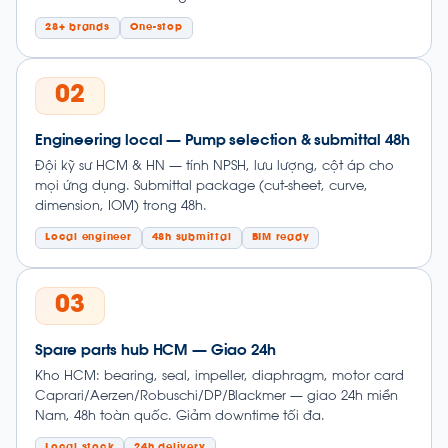
28+ brands
One-stop
02
Engineering local — Pump selection & submittal 48h
Đội kỹ sư HCM & HN — tính NPSH, lưu lượng, cột áp cho
mọi ứng dụng. Submittal package (cut-sheet, curve,
dimension, IOM) trong 48h.
Local engineer
48h submittal
BIM ready
03
Spare parts hub HCM — Giao 24h
Kho HCM: bearing, seal, impeller, diaphragm, motor card
Caprari/Aerzen/Robuschi/DP/Blackmer — giao 24h miền
Nam, 48h toàn quốc. Giảm downtime tối đa.
Local stock
24h delivery