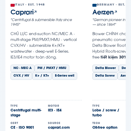
ITALY · EST. 1945
GERMANY · EST. 1
Caprari
Aerzen
"Centrifugal & submersible Italy since
"German pioneer in b
1945"
— since 1864"
CHỦ LỰC end-suction NC/MEC A ·
Blower CHÍNH cho a
multi-stage PM/PMXT/HMU · vertical
pneumatic conveyin
CVX/HV · submersible K+/KT+
Delta Blower Roots 
wastewater · deep-well E-Series.
Hybrid Roots-screw, 
IE3/IE4 motor toàn dòng.
free
tiết kiệm 30%
.
NC · MEC A
PM / PMXT / HMU
Delta Blower
Delta
CVX / HV
K+ / KT+
E-Series well
Delta Screw
Aerzen
TYPE
MOTOR
TYPE
Centrifugal multi-
IE3 · IE4
Lobe / screw /
stage
turbo
CERT
SOURCE
TECH
CE · ISO 9001
caprari.com
Oil-free option