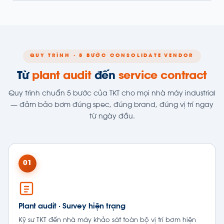
QUY TRÌNH · 5 BƯỚC CONSOLIDATE VENDOR
Từ
plant audit
đến
service contract
Quy trình chuẩn 5 bước của TKT cho mọi nhà máy industrial
— đảm bảo bơm đúng spec, đúng brand, đúng vị trí ngay
từ ngày đầu.
01
Plant audit · Survey hiện trạng
Kỹ sư TKT đến nhà máy khảo sát toàn bộ vị trí bơm hiện