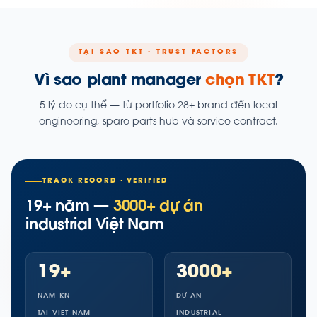
TẠI SAO TKT · TRUST FACTORS
Vì sao plant manager
chọn TKT
?
5 lý do cụ thể — từ portfolio 28+ brand đến local
engineering, spare parts hub và service contract.
TRACK RECORD · VERIFIED
19+ năm —
3000+ dự án
industrial Việt Nam
19+
3000+
NĂM KN
DỰ ÁN
TẠI VIỆT NAM
INDUSTRIAL