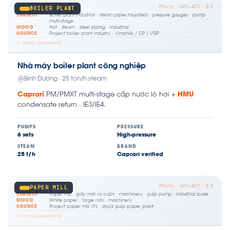
Photo · 640×400 · 8:5
BOILER PLANT
SUBJECT
Boiler plant industrial · steam pipes insulated · pressure gauges · pump
multi-stage
MOOD
Hot · steam · steel piping · industrial
SOURCE
Project boiler plant industry · Vinamilk / CP / VSIP
↳ proj-01-boiler.webp
Nhà máy boiler plant công nghiệp
Bình Dương · 25 ton/h steam
Caprari
PM/PMXT multi-stage cấp nước lò hơi +
HMU
condensate return · IE3/IE4.
PUMPS
PRESSURE
6 sets
High-pressure
STEAM
BRAND
25 t/h
Caprari verified
Photo · 640×400 · 8:5
PAPER MILL
SUBJECT
Paper mill · giấy mới ra cuộn · machinery · pulp pump · industrial scale
MOOD
White paper · large rolls · machinery
SOURCE
Project paper mill VN · stock pulp paper plant
↳ proj-02-paper.webp