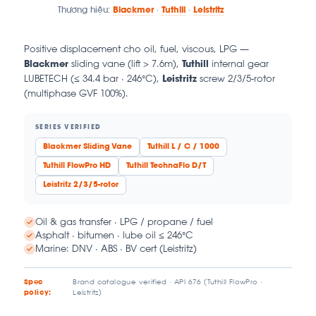
Thương hiệu:
Blackmer
·
Tuthill
·
Leistritz
Positive displacement cho oil, fuel, viscous, LPG —
Blackmer
sliding vane (lift > 7.6m),
Tuthill
internal gear
LUBETECH (≤ 34.4 bar · 246°C),
Leistritz
screw 2/3/5-rotor
(multiphase GVF 100%).
SERIES VERIFIED
Blackmer Sliding Vane
Tuthill L / C / 1000
Tuthill FlowPro HD
Tuthill TechnaFlo D/T
Leistritz 2/3/5-rotor
Oil & gas transfer · LPG / propane / fuel
Asphalt · bitumen · lube oil ≤ 246°C
Marine: DNV · ABS · BV cert (Leistritz)
Spec
Brand catalogue verified · API 676 (Tuthill FlowPro ·
policy:
Leistritz)