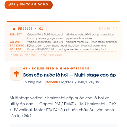
IE3 / IE4 TOÀN DÒNG
📸 PRODUCT · 01
560×320 · 7:4
SUBJECT
Caprari PM / PMXT horizontal multi-stage hoặc HMU pump · navy blue
body · pressure gauge · steam pipe insulation visible
LAYOUT
Vertical orientation · góc 3/4 · highlight motor IE4 + multi-stage chamber
BACKGROUND
Boiler room · steam pipes · heat insulation · industrial warm tone
SOURCE
Caprari PM/PMXT/HMU catalogue verified · project boiler plant
↳ Caprari PM / PMXT / HMU multi-stage
01 · BOILER FEED & HIGH-PRESSURE
Bơm cấp nước lò hơi — Multi-stage cao áp
Thương hiệu:
Caprari
PM/PMXT/HMU/CVX/HV
Multi-stage vertical / horizontal cấp nước cho lò hơi và
utility áp cao — Caprari PM / PMXT / HMU horizontal · CVX
/ HV vertical. Motor IE3/IE4 tiêu chuẩn châu Âu, vận hành
liên tục 24/7.