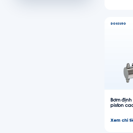
DOSEURO
Bơm định 
piston ca
Xem chi ti