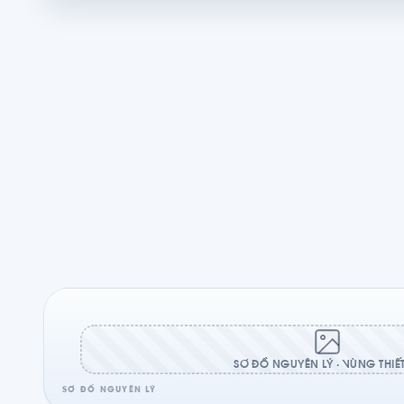
SƠ ĐỒ NGUYÊN LÝ · VÙNG THIẾT
SƠ ĐỒ NGUYÊN LÝ