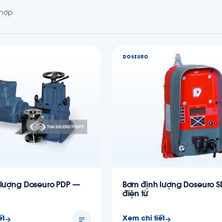
 hợp
DOSEURO
 lượng Doseuro PDP —
Bơm định lượng Doseuro S
điện từ
ết
Xem chi tiết