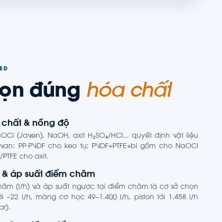
TED
họn đúng
hóa chất
 chất & nồng độ
OCl (Javen), NaOH, axit H₂SO₄/HCl... quyết định vật liệu
an: PP·PVDF cho keo tụ; PVDF+PTFE+bi gốm cho NaOCl
/PTFE cho axit.
g & áp suất điểm châm
hâm (l/h) và áp suất ngược tại điểm châm là cơ sở chọn
i ~22 l/h, màng cơ học 49–1.400 l/h, piston tới 1.458 l/h
ar).