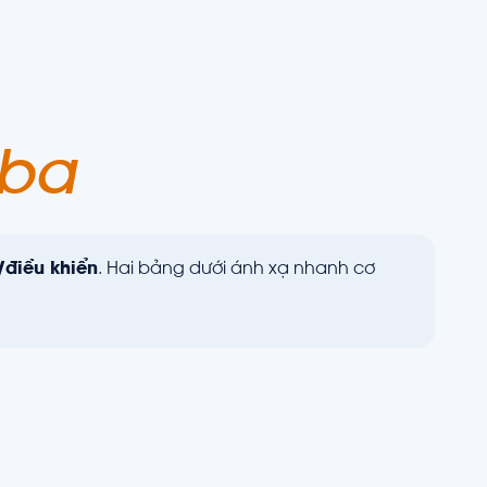
 ba
/điều khiển
. Hai bảng dưới ánh xạ nhanh cơ