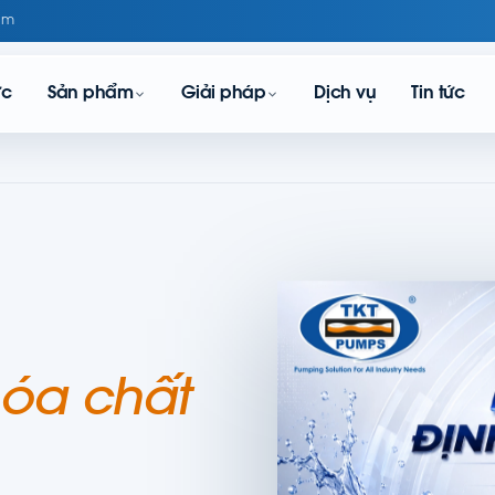
om
ực
Sản phẩm
Giải pháp
Dịch vụ
Tin tức
óa chất