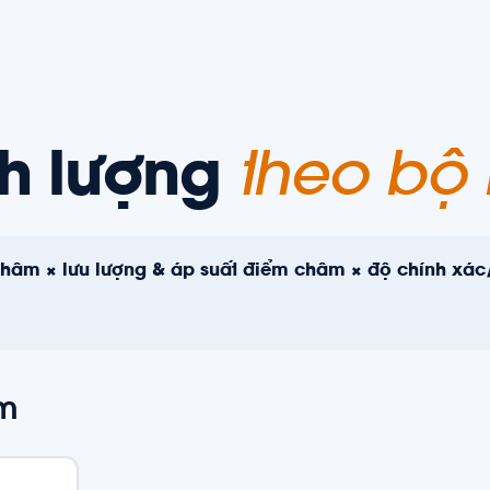
h lượng
theo bộ
châm × lưu lượng & áp suất điểm châm × độ chính xác
ơm