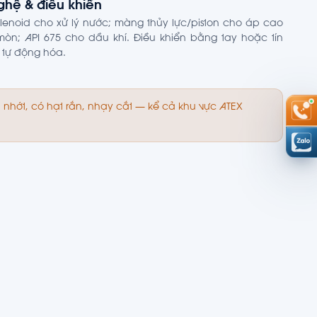
hệ & điều khiển
enoid cho xử lý nước; màng thủy lực/piston cho áp cao
òn; API 675 cho dầu khí. Điều khiển bằng tay hoặc tín
 tự động hóa.
 nhớt, có hạt rắn, nhạy cắt — kể cả khu vực ATEX