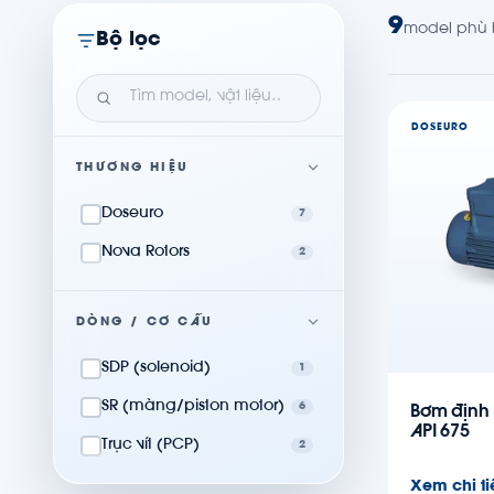
9
model phù
Bộ lọc
DOSEURO
THƯƠNG HIỆU
Doseuro
7
Nova Rotors
2
DÒNG / CƠ CẤU
SDP (solenoid)
1
SR (màng/piston motor)
6
Bơm định
API 675
Trục vít (PCP)
2
Xem chi ti