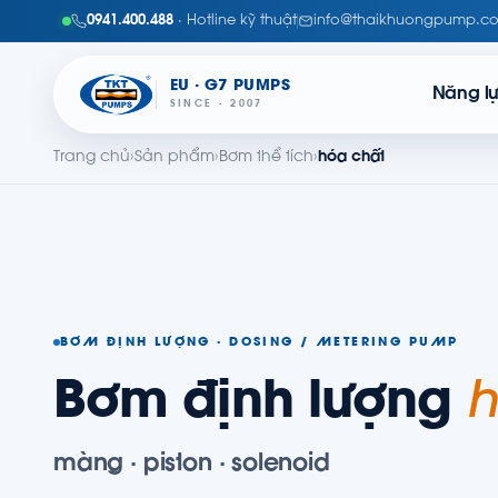
0941.400.488
· Hotline kỹ thuật
info@thaikhuongpump.c
EU · G7 PUMPS
Năng l
SINCE · 2007
Trang chủ
›
Sản phẩm
›
Bơm thể tích
›
hóa chất
BƠM ĐỊNH LƯỢNG · DOSING / METERING PUMP
Bơm định lượng
h
màng · piston · solenoid