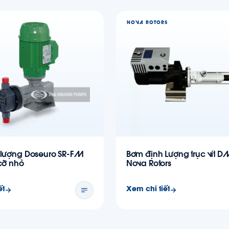
NOVA ROTORS
 lượng Doseuro SR-FM
Bơm định Lượng trục vít D
cỡ nhỏ
Nova Rotors
ết
Xem chi tiết