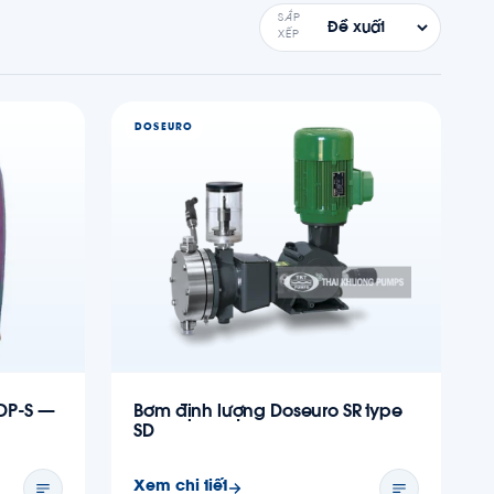
SẮP
XẾP
DOSEURO
DP-S —
Bơm định lượng Doseuro SR type
SD
Xem chi tiết