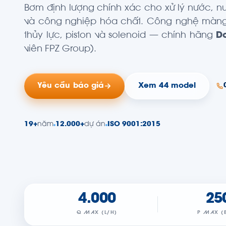
Bơm định lượng chính xác cho xử lý nước, nư
và công nghiệp hóa chất. Công nghệ màn
thủy lực, piston và solenoid — chính hãng
D
viên FPZ Group).
Yêu cầu báo giá
Xem 44 model
19+
năm
12.000+
dự án
ISO 9001:2015
4.000
25
Q MAX (L/H)
P MAX (