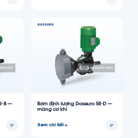
DOSEURO
R-B —
Bơm định lượng Doseuro SR-D —
màng cơ khí
Xem chi tiết