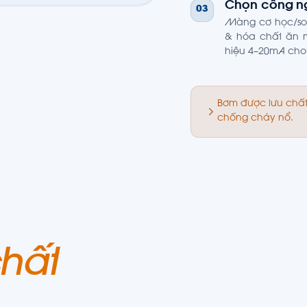
Chọn công ng
03
Màng cơ học/sol
& hóa chất ăn m
hiệu 4–20mA cho
Bơm được lưu chất
chống cháy nổ.
hất