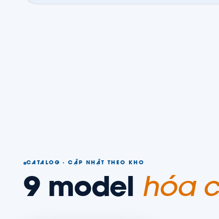
CATALOG · CẬP NHẬT THEO KHO
9
model
hóa c