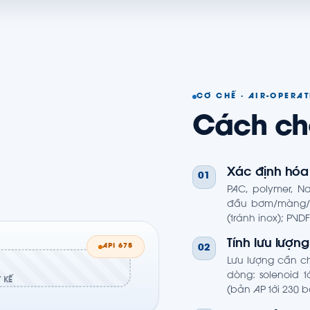
CƠ CHẾ · AIR-OPERA
Cách c
Xác định hóa
01
PAC, polymer, Na
đầu bơm/màng/v
(tránh inox); PVDF
Tính lưu lượn
API 675
02
Lưu lượng cần c
dòng: solenoid tớ
 KẾ
(bản AP tới 230 b