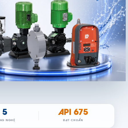
5
API 675
NG NGHỆ
ĐẠT CHUẨN