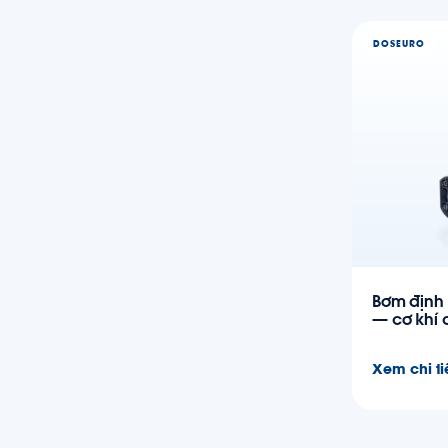
DOSEURO
Bơm định
— cơ khí 
Xem chi ti