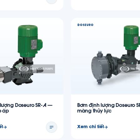
DOSEURO
lượng Doseuro SR-A —
Bơm định lượng Doseuro S
o áp
màng thủy lực
ết
Xem chi tiết