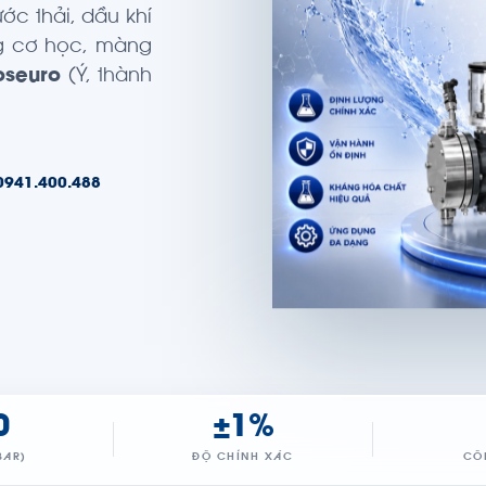
ớc thải, dầu khí
g cơ học, màng
oseuro
(Ý, thành
0941.400.488
0
±1%
BAR)
ĐỘ CHÍNH XÁC
CÔ