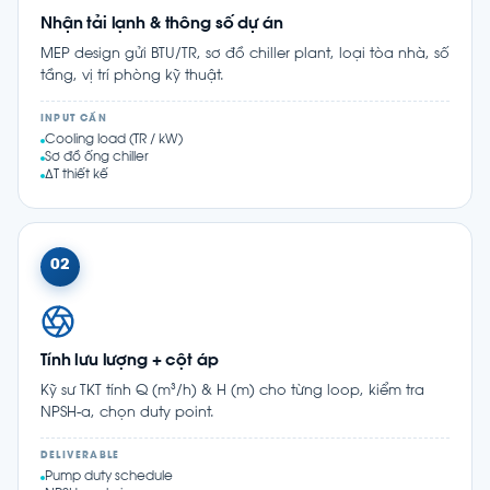
Nhận tải lạnh & thông số dự án
MEP design gửi BTU/TR, sơ đồ chiller plant, loại tòa nhà, số
tầng, vị trí phòng kỹ thuật.
INPUT CẦN
Cooling load (TR / kW)
Sơ đồ ống chiller
ΔT thiết kế
02
Tính lưu lượng + cột áp
Kỹ sư TKT tính Q (m³/h) & H (m) cho từng loop, kiểm tra
NPSH-a, chọn duty point.
DELIVERABLE
Pump duty schedule