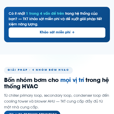
Có ít nhất
1 trong 4 vấn đề trên
trong hệ thống của
bạn? — TKT khảo sát miễn phí và đề xuất giải pháp tiết
kiệm năng lượng.
Khảo sát miễn phí →
GIẢI PHÁP · 4 NHÓM BƠM HVAC
Bốn nhóm bơm cho
mọi vị trí
trong hệ
thống HVAC
Từ chiller primary loop, secondary loop, condenser loop đến
cooling tower và blower AHU — TKT cung cấp đầy đủ từ
một nhà cung cấp.