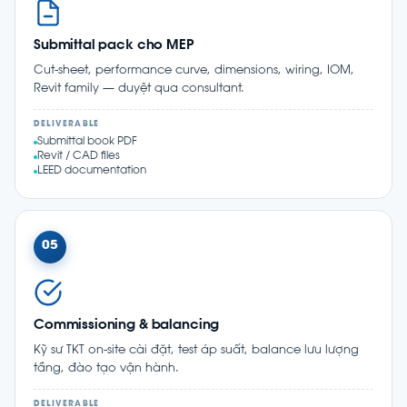
Submittal pack cho MEP
Cut-sheet, performance curve, dimensions, wiring, IOM,
Revit family — duyệt qua consultant.
DELIVERABLE
Submittal book PDF
Revit / CAD files
LEED documentation
05
Commissioning & balancing
Kỹ sư TKT on-site cài đặt, test áp suất, balance lưu lượng
tầng, đào tạo vận hành.
DELIVERABLE