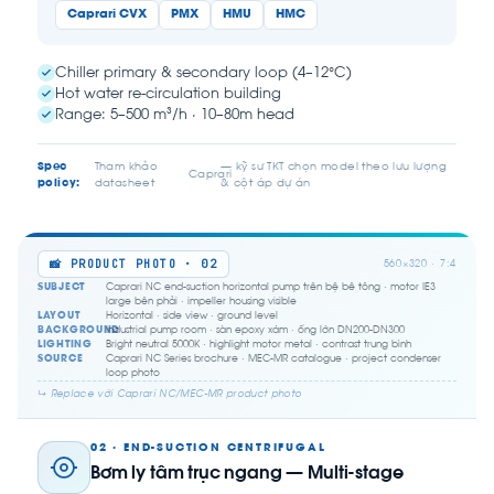
Caprari CVX
PMX
HMU
HMC
Chiller primary & secondary loop (4–12°C)
Hot water re-circulation building
Range: 5–500 m³/h · 10–80m head
Spec
Tham khảo
— kỹ sư TKT chọn model theo lưu lượng
Caprari
policy:
datasheet
& cột áp dự án
📸 PRODUCT PHOTO · 02
560×320 · 7:4
SUBJECT
Caprari NC end-suction horizontal pump trên bệ bê tông · motor IE3
large bên phải · impeller housing visible
LAYOUT
Horizontal · side view · ground level
BACKGROUND
Industrial pump room · sàn epoxy xám · ống lớn DN200-DN300
LIGHTING
Bright neutral 5000K · highlight motor metal · contrast trung bình
SOURCE
Caprari NC Series brochure · MEC-MR catalogue · project condenser
loop photo
↳ Replace với Caprari NC/MEC-MR product photo
02 · END-SUCTION CENTRIFUGAL
Bơm ly tâm trục ngang — Multi-stage