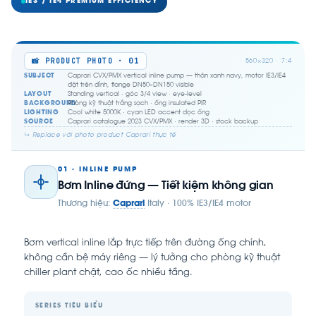
IE3 / IE4 PREMIUM EFFICIENCY
📸 PRODUCT PHOTO · 01
560×320 · 7:4
SUBJECT
Caprari CVX/PMX vertical inline pump — thân xanh navy, motor IE3/IE4
đặt trên đỉnh, flange DN50–DN150 visible
LAYOUT
Standing vertical · góc 3/4 view · eye-level
BACKGROUND
Phòng kỹ thuật trắng sạch · ống insulated PIR
LIGHTING
Cool white 5000K · cyan LED accent dọc ống
SOURCE
Caprari catalogue 2023 CVX/PMX · render 3D · stock backup
↳ Replace với photo product Caprari thực tế
01 · INLINE PUMP
Bơm Inline đứng — Tiết kiệm không gian
Thương hiệu:
Caprari
Italy · 100% IE3/IE4 motor
Bơm vertical inline lắp trực tiếp trên đường ống chính,
không cần bệ máy riêng — lý tưởng cho phòng kỹ thuật
chiller plant chật, cao ốc nhiều tầng.
SERIES TIÊU BIỂU