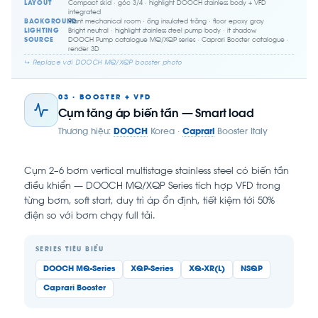
LAYOUT
Compact skid · góc 3/4 · highlight DOOCH stainless body + VFD
integrated
BACKGROUND
Plant mechanical room · ống insulated trắng · floor epoxy gray
LIGHTING
Bright neutral · highlight stainless steel pump body · ít shadow
SOURCE
DOOCH Pump catalogue MQ/XQP series · Caprari Booster catalogue ·
render 3D
↳ Replace với DOOCH MQ/XQP booster photo
03 · BOOSTER + VFD
Cụm tăng áp biến tần — Smart load
Thương hiệu:
DOOCH
Korea ·
Caprari
Booster Italy
Cụm 2–6 bơm vertical multistage stainless steel có biến tần
điều khiển — DOOCH MQ/XQP Series tích hợp VFD trong
từng bơm, soft start, duy trì áp ổn định, tiết kiệm tới 50%
điện so với bơm chạy full tải.
SERIES TIÊU BIỂU
DOOCH MQ-Series
XQP-Series
XQ-XR(L)
NSQP
Caprari Booster