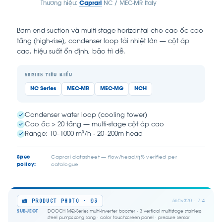
Thương hiệu:
Caprari
NC / MEC-MR Italy
Bơm end-suction và multi-stage horizontal cho cao ốc cao
tầng (high-rise), condenser loop tải nhiệt lớn — cột áp
cao, hiệu suất ổn định, bảo trì dễ.
SERIES TIÊU BIỂU
NC Series
MEC-MR
MEC-MG
NCH
Condenser water loop (cooling tower)
Cao ốc > 20 tầng — multi-stage cột áp cao
Range: 10–1000 m³/h · 20–200m head
Spec
Caprari datasheet — flow/head/η% verified per
policy:
catalogue
📸 PRODUCT PHOTO · 03
560×320 · 7:4
SUBJECT
DOOCH MQ-Series multi-inverter booster · 3 vertical multistage stainless
steel pumps song song · color touchscreen panel · pressure sensor