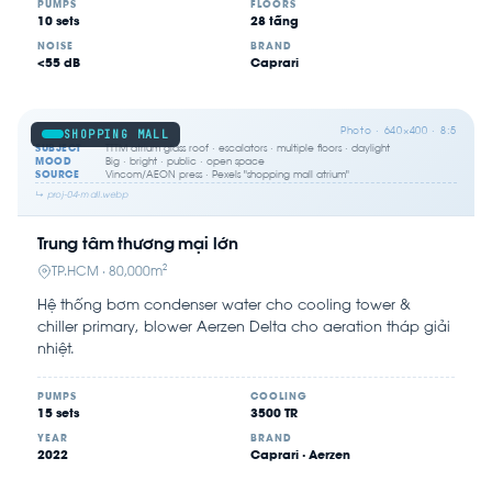
PUMPS
FLOORS
10 sets
28 tầng
NOISE
BRAND
<55 dB
Caprari
Photo · 640×400 · 8:5
SHOPPING MALL
SUBJECT
TTTM atrium glass roof · escalators · multiple floors · daylight
MOOD
Big · bright · public · open space
SOURCE
Vincom/AEON press · Pexels "shopping mall atrium"
↳ proj-04-mall.webp
Trung tâm thương mại lớn
TP.HCM · 80,000m²
Hệ thống bơm condenser water cho cooling tower &
chiller primary, blower Aerzen Delta cho aeration tháp giải
nhiệt.
PUMPS
COOLING
15 sets
3500 TR
YEAR
BRAND
2022
Caprari · Aerzen