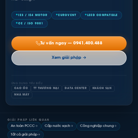
✦
✦
✦
IE3 / IE4 MOTOR
EUROVENT
LEED COMPATIBLE
✦
CE / ISO 9001
Tư vấn ngay — 0941.400.488
Xem giải pháp →
ỨNG DỤNG TIÊU BIỂU
CAO ỐC
TT THƯƠNG MẠI
DATA CENTER
KHÁCH SẠN
NHÀ MÁY
GIẢI PHÁP LIÊN QUAN
An toàn PCCC
→
Cấp nước sạch
→
Công nghiệp chung
→
Tất cả giải pháp
→