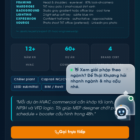
FRAMING
Head & shoulders · eye-level · 80% look-at-camera
WARDROBE
TKT navy polo / smart-casual shirt xanh
BACKGROUND
Studio gray gradient hoặc office blur · cool tone
LIGHTING
2-light setup soft key · subtle blue rim
EXPRESSION
Confident half-smile · authoritative · approachable
SOURCE
Photo shoot TKT office (preferred) · LinkedIn pro photo
↳ assets/experts/expert-01-hvac-engineer.webp
12+
60+
4
NĂM KN
DỰ ÁN
BRAND CERT
HVAC
COMMERCIAL
CAPRARI · DOOCH
✕
👋 Xem giải pháp theo
ngành? Để Thái Khương hỏi
Chiller plant
Caprari NC/CVX
DOOCH VFD booster
nhanh ngành & nhu cầu
nhé.
LEED submittal
BIM / Revit
"Mỗi dự án HVAC commercial cần khớp tải lạnh,
NPSH và VFD logic. Tôi giúp MEP designer chốt pump
schedule + booster cấu hình trong 48h."
Gọi trực tiếp