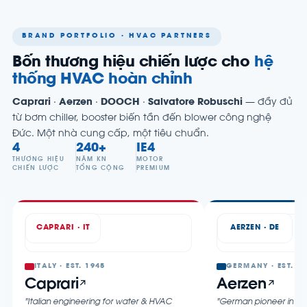
BRAND PORTFOLIO · HVAC PARTNERS
Bốn thương hiệu chiến lược cho
hệ
thống HVAC hoàn chỉnh
Caprari
·
Aerzen
·
DOOCH
·
Salvatore Robuschi
— đầy đủ
từ bơm chiller, booster biến tần đến blower công nghệ
Đức. Một nhà cung cấp, một tiêu chuẩn.
4
240+
IE4
THƯƠNG HIỆU
NĂM KN
MOTOR
CHIẾN LƯỢC
TỔNG CỘNG
PREMIUM
CAPRARI · IT
AERZEN · DE
ITALY · EST. 1945
GERMANY · EST. 1
Caprari
Aerzen
"Italian engineering for water & HVAC
"German pioneer in b