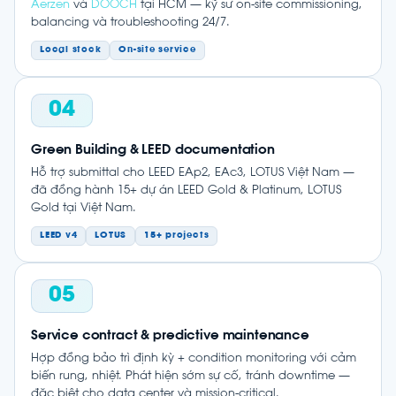
Aerzen
và
DOOCH
tại HCM — kỹ sư on-site commissioning,
balancing và troubleshooting 24/7.
Local stock
On-site service
04
Green Building & LEED documentation
Hỗ trợ submittal cho LEED EAp2, EAc3, LOTUS Việt Nam —
đã đồng hành 15+ dự án LEED Gold & Platinum, LOTUS
Gold tại Việt Nam.
LEED v4
LOTUS
15+ projects
05
Service contract & predictive maintenance
Hợp đồng bảo trì định kỳ + condition monitoring với cảm
biến rung, nhiệt. Phát hiện sớm sự cố, tránh downtime —
đặc biệt cho data center và mission-critical.