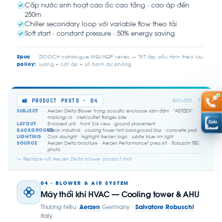
Cấp nước sinh hoạt cao ốc cao tầng · cao áp đến
250m
Chiller secondary loop với variable flow theo tải
Soft start · constant pressure · 50% energy saving
Spec
DOOCH catalogue MQ/XQP series — TKT lập cấu hình theo lưu
policy:
lượng + cột áp + số bơm dự phòng
📸 PRODUCT PHOTO · 04
560×320 · 7:4
SUBJECT
Aerzen Delta Blower trong acoustic enclosure xám đậm · "AERZEN"
markings rõ · inlet/outlet flanges side
LAYOUT
Enclosed unit · front 3/4 view · ground placement
BACKGROUND
Clean industrial · cooling tower hint background blur · concrete pad
LIGHTING
Cool daylight · highlight Aerzen logo · subtle blue rim light
SOURCE
Aerzen Delta brochure · Aerzen Performance³ press kit · Robuschi RBS
photo
↳ Replace với Aerzen Delta blower product shot
04 · BLOWER & AIR SYSTEM
Máy thổi khí HVAC — Cooling tower & AHU
Thương hiệu:
Aerzen
Germany ·
Salvatore Robuschi
Italy