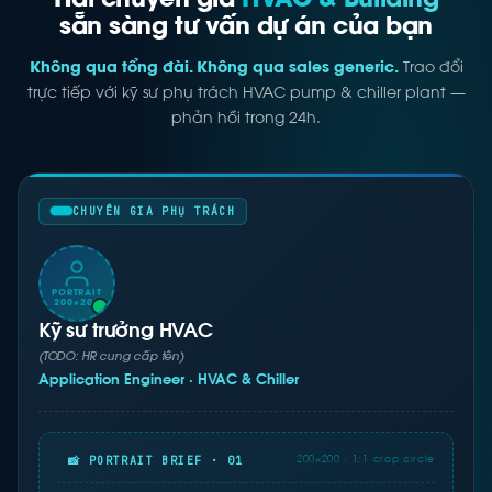
Hai chuyên gia
HVAC & Building
sẵn sàng tư vấn dự án của bạn
Không qua tổng đài. Không qua sales generic.
Trao đổi
trực tiếp với kỹ sư phụ trách HVAC pump & chiller plant —
phản hồi trong 24h.
CHUYÊN GIA PHỤ TRÁCH
PORTRAIT
200×200
Kỹ sư trưởng HVAC
(TODO: HR cung cấp tên)
Application Engineer · HVAC & Chiller
📸 PORTRAIT BRIEF · 01
200×200 · 1:1 crop circle