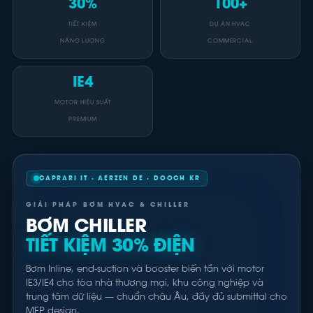
30%
100+
TIẾT KIỆM
DỰ ÁN HVAC
NĂNG LƯỢNG
COMMERCIAL
IE4
MOTOR HIỆU SUẤT
PREMIUM
CAPRARI IT · AERZEN DE · DOOCH KR
GIẢI PHÁP BƠM HVAC & CHILLER
BƠM CHILLER
TIẾT KIỆM 30% ĐIỆN
Bơm Inline, end-suction và booster biến tần với motor
IE3/IE4 cho tòa nhà thương mại, khu công nghiệp và
trung tâm dữ liệu — chuẩn châu Âu, đầy đủ submittal cho
MEP design.