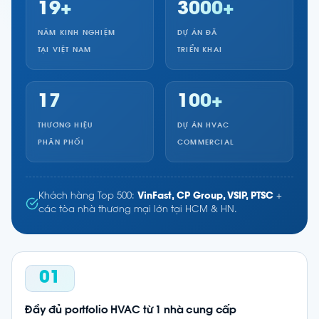
19+
3000+
NĂM KINH NGHIỆM
DỰ ÁN ĐÃ
TẠI VIỆT NAM
TRIỂN KHAI
17
100+
THƯƠNG HIỆU
DỰ ÁN HVAC
PHÂN PHỐI
COMMERCIAL
Khách hàng Top 500:
VinFast, CP Group, VSIP, PTSC
+
các tòa nhà thương mại lớn tại HCM & HN.
01
Đầy đủ portfolio HVAC từ 1 nhà cung cấp