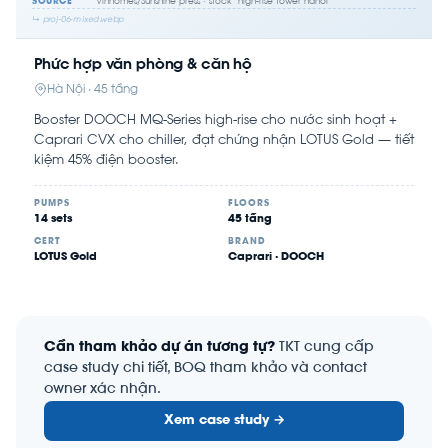
SOURCE
Vinhomes/Sunshine press · stock "high-rise tower hanoi"
↳ proj-06-mixed.webp
Phức hợp văn phòng & căn hộ
Hà Nội · 45 tầng
Booster DOOCH MQ-Series high-rise cho nước sinh hoạt +
Caprari CVX cho chiller, đạt chứng nhận LOTUS Gold — tiết
kiệm 45% điện booster.
PUMPS
FLOORS
14 sets
45 tầng
CERT
BRAND
LOTUS Gold
Caprari · DOOCH
Cần tham khảo dự án tương tự?
TKT cung cấp
case study chi tiết, BOQ tham khảo và contact
owner xác nhận.
Xem case study →