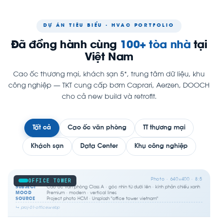
DỰ ÁN TIÊU BIỂU · HVAC PORTFOLIO
Đã đồng hành cùng
100+ tòa nhà
tại
Việt Nam
Cao ốc thương mại, khách sạn 5*, trung tâm dữ liệu, khu
công nghiệp — TKT cung cấp bơm Caprari, Aerzen, DOOCH
cho cả new build và retrofit.
Tất cả
Cao ốc văn phòng
TT thương mại
Khách sạn
Data Center
Khu công nghiệp
Photo · 640×400 · 8:5
OFFICE TOWER
SUBJECT
Cao ốc văn phòng Class A · góc nhìn từ dưới lên · kính phản chiếu xanh
MOOD
Premium · modern · vertical lines
SOURCE
Project photo HCM · Unsplash "office tower vietnam"
↳ proj-01-office.webp