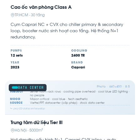
Cao ốc văn phòng Class A
TP.HCM · 30 tầng
Cụm Caprari NC + CVX cho chiller primary & secondary
loop, booster nước sinh hoạt cao tầng. Hệ thống N+1
redundancy.
PUMPS
COOLING
12 sets
2400 TR
YEAR
BRAND
2023
Caprari
Photo · 640×400 · 8:5
DATA CENTER
SUBJECT
Server room rack rows · cooling pipe overhead · cool blue LED lighting ·
no people
MOOD
Mission critical · cool blue · tech aesthetic
SOURCE
Viettel/FPT datacenter (cấp phép) · stock data center
↳ proj-02-datacenter.webp
Trung tâm dữ liệu Tier III
Hà Nội · 5000m²