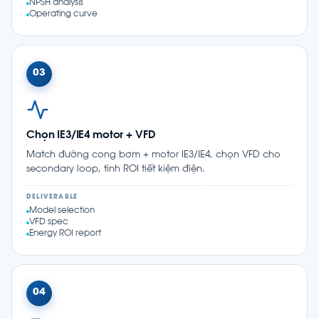
NPSH analysis
Operating curve
03
Chọn IE3/IE4 motor + VFD
Match đường cong bơm + motor IE3/IE4, chọn VFD cho
secondary loop, tính ROI tiết kiệm điện.
DELIVERABLE
Model selection
VFD spec
Energy ROI report
04