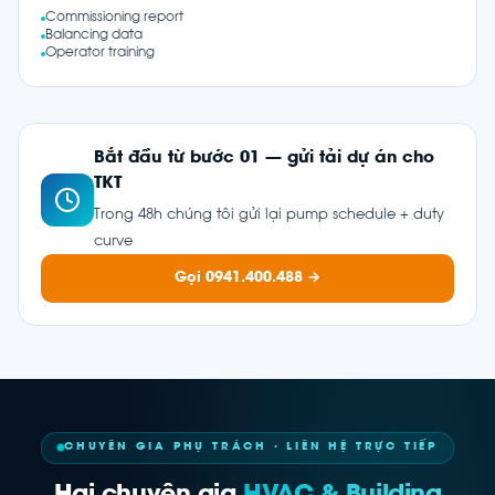
Commissioning report
Balancing data
Operator training
Bắt đầu từ bước 01 — gửi tải dự án cho
TKT
Trong 48h chúng tôi gửi lại pump schedule + duty
curve
Gọi 0941.400.488 →
CHUYÊN GIA PHỤ TRÁCH · LIÊN HỆ TRỰC TIẾP