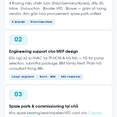
4 thương hiệu chiến lược (Italy/Germany/Korea), đầy đủ
Inline · End-suction · Booster VFD · Blower — giảm số lượng
vendor, đơn giản hóa procurement, spare parts unified.
4 brands
One-stop-shop
02
Engineering support cho MEP design
Đội ngũ kỹ sư HVAC tại TP.HCM & Hà Nội — hỗ trợ pump
selection, submittal package, BIM family Revit. Phản hồi
consultant trong 48h.
Local engineer
Revit · BIM
48h response
03
Spare parts & commissioning tại chỗ
Kho spare bearing/seal/impeller/VFD card cho
Caprari
,