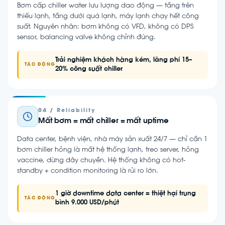
Bơm cấp chiller water lưu lượng dao động — tầng trên
thiếu lạnh, tầng dưới quá lạnh, máy lạnh chạy hết công
suất. Nguyên nhân: bơm không có VFD, không có DPS
sensor, balancing valve không chỉnh đúng.
Trải nghiệm khách hàng kém, lãng phí 15–
TÁC ĐỘNG
20% công suất chiller
04 / Reliability
Mất bơm = mất chiller = mất uptime
Data center, bệnh viện, nhà máy sản xuất 24/7 — chỉ cần 1
bơm chiller hỏng là mất hệ thống lạnh, treo server, hỏng
vaccine, dừng dây chuyền. Hệ thống không có hot-
standby + condition monitoring là rủi ro lớn.
1 giờ downtime data center = thiệt hại trung
TÁC ĐỘNG
bình 9.000 USD/phút