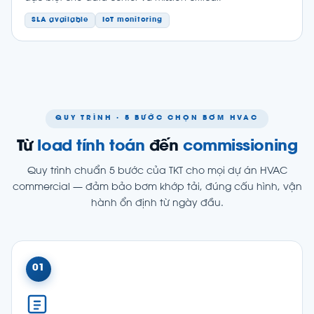
SLA available
IoT monitoring
QUY TRÌNH · 5 BƯỚC CHỌN BƠM HVAC
Từ
load tính toán
đến
commissioning
Quy trình chuẩn 5 bước của TKT cho mọi dự án HVAC
commercial — đảm bảo bơm khớp tải, đúng cấu hình, vận
hành ổn định từ ngày đầu.
01