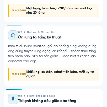
Mất hàng trăm triệu VNĐ/năm trên một tòa
TÁC ĐỘNG
nhà 20 tầng
02 / Noise & Vibration
Ồn rung tại tầng kỹ thuật
Bơm thiếu inline isolation, gối đỡ chống rung không đúng,
ống cứng truyền rung động lên kết cấu. Khách thuê tầng
trên phàn nàn, NPV tài sản giảm — đặc biệt ở khách sạn,
condotel cao cấp.
Khiếu nại cư dân, retrofit tốn kém, mất uy tín
TÁC ĐỘNG
dự án
03 / Flow Imbalance
Tải lạnh không đều giữa các tầng