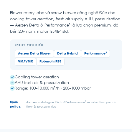
Blower rotary lobe và screw blower công nghệ Đức cho
cooling tower aeration, fresh air supply AHU, pressurization
— Aerzen Delta & Performance³ là lựa chọn premium, độ
bền 20+ năm, motor IE3/IE4 std.
SERIES TIÊU BIỂU
Aerzen Delta Blower
Delta Hybrid
Performance³
VM/VMX
Robuschi RBS
Cooling tower aeration
AHU fresh-air & pressurization
Range: 100–10.000 m³/h · 200–1000 mbar
Spec
Aerzen catalogue Delta/Performance³ — selection per air
policy:
flow & pressure rise