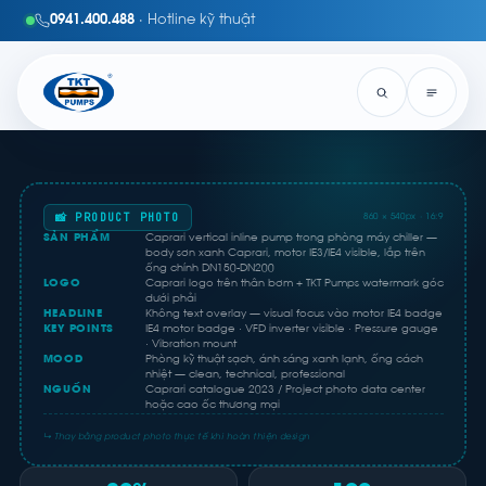
0941.400.488
· Hotline kỹ thuật
📸 PRODUCT PHOTO
860 × 540px · 16:9
SẢN PHẨM
Caprari vertical inline pump trong phòng máy chiller —
body sơn xanh Caprari, motor IE3/IE4 visible, lắp trên
ống chính DN150-DN200
LOGO
Caprari logo trên thân bơm + TKT Pumps watermark góc
dưới phải
HEADLINE
Không text overlay — visual focus vào motor IE4 badge
KEY POINTS
IE4 motor badge · VFD inverter visible · Pressure gauge
· Vibration mount
MOOD
Phòng kỹ thuật sạch, ánh sáng xanh lạnh, ống cách
nhiệt — clean, technical, professional
NGUỒN
Caprari catalogue 2023 / Project photo data center
hoặc cao ốc thương mại
↳ Thay bằng product photo thực tế khi hoàn thiện design