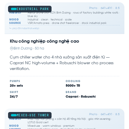
Photo · 640×400 · 8:5
INDUSTRIAL PARK
SUBJECT
Aerial drone shot KCN Bình Dương · rows of factory buildings white roofs ·
blue sky
MOOD
Industrial · clean · technical · scale
SOURCE
VSIP/Amata press · drone shot freelancer · stock industrial park
↳ proj-05-industrial.webp
Khu công nghiệp công nghệ cao
Bình Dương · 50 ha
Cụm chiller water cho 4 nhà xưởng sản xuất điện tử —
Caprari NC high-volume + Robuschi blower cho process
ventilation.
PUMPS
COOLING
20+ sets
5000+ TR
SHIFT
BRAND
24/7
Caprari · Robuschi
Photo · 640×400 · 8:5
MIXED-USE TOWER
SUBJECT
Phức hợp văn phòng + căn hộ 45 tầng Hà Nội · góc nhìn evening ·
LOTUS Gold cert
MOOD
Mixed-use · warm windows · premium