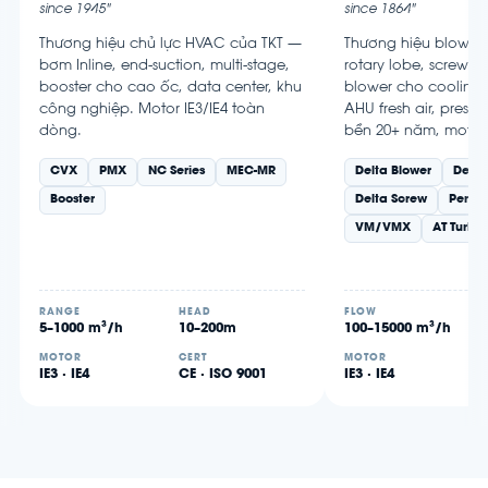
since 1945"
since 1864"
Thương hiệu chủ lực HVAC của TKT —
Thương hiệu blower
bơm Inline, end-suction, multi-stage,
rotary lobe, screw b
booster cho cao ốc, data center, khu
blower cho cooling 
công nghiệp. Motor IE3/IE4 toàn
AHU fresh air, pressu
dòng.
bền 20+ năm, motor 
CVX
PMX
NC Series
MEC-MR
Delta Blower
Delta
Booster
Delta Screw
Perfo
VM/VMX
AT Turbo
RANGE
HEAD
FLOW
5–1000 m³/h
10–200m
100–15000 m³/h
MOTOR
CERT
MOTOR
IE3 · IE4
CE · ISO 9001
IE3 · IE4