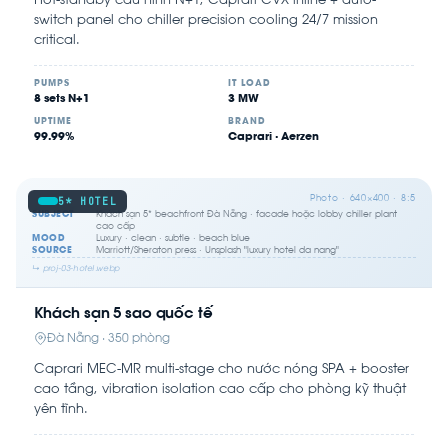
Hot-standby cấu hình N+1, Caprari CVX inline + auto-
switch panel cho chiller precision cooling 24/7 mission
critical.
PUMPS
IT LOAD
8 sets N+1
3 MW
UPTIME
BRAND
99.99%
Caprari · Aerzen
Photo · 640×400 · 8:5
5* HOTEL
SUBJECT
Khách sạn 5* beachfront Đà Nẵng · facade hoặc lobby chiller plant
cao cấp
MOOD
Luxury · clean · subtle · beach blue
SOURCE
Marriott/Sheraton press · Unsplash "luxury hotel da nang"
↳ proj-03-hotel.webp
Khách sạn 5 sao quốc tế
Đà Nẵng · 350 phòng
Caprari MEC-MR multi-stage cho nước nóng SPA + booster
cao tầng, vibration isolation cao cấp cho phòng kỹ thuật
yên tĩnh.