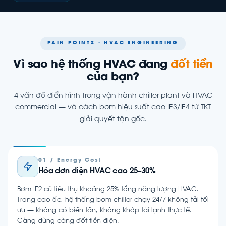
PAIN POINTS · HVAC ENGINEERING
Vì sao hệ thống HVAC đang
đốt tiền
của bạn?
4 vấn đề điển hình trong vận hành chiller plant và HVAC
commercial — và cách bơm hiệu suất cao IE3/IE4 từ TKT
giải quyết tận gốc.
01 / Energy Cost
Hóa đơn điện HVAC cao 25–30%
Bơm IE2 cũ tiêu thụ khoảng 25% tổng năng lượng HVAC.
Trong cao ốc, hệ thống bơm chiller chạy 24/7 không tải tối
ưu — không có biến tần, không khớp tải lạnh thực tế.
Càng dùng càng đốt tiền điện.