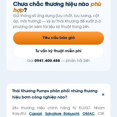
Chưa chắc thương hiệu nào
phù
hợp
?
Gửi thông số ứng dụng (lưu chất, lưu lượng, cột
áp, môi trường) — kỹ sư Thái Khương đề xuất 2–3
phương án kèm tài liệu kỹ thuật trong 24h.
Yêu cầu báo giá
Tư vấn kỹ thuật miễn phí
Gọi
0941.400.488
— phản hồi 24h
Thái Khương Pumps phân phối những thương
hiệu bơm công nghiệp nào?
28+ thương hiệu chính hãng từ EU/G7. Nhóm
Italy/EU:
Caprari
,
Salvatore Robuschi
,
OMAC
, CSF,