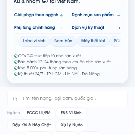
Âu & nhóm G7 tại Việt Nam.
Giải pháp theo ngành
Danh mục sản phẩm
Phụ tùng chính hãng
Dịch vụ kỹ thuật
Lobe vi sinh
Bơm bùn
Máy thổi khí
PCCC UL/FM
Thiết
CO/CQ trực tiếp từ nhà sản xuất
Bảo hành 12–24 tháng theo chuẩn nhà sản xuất
Kho 5.000+ phụ tùng sẵn hàng
Kỹ thuật 24/7 · TP.HCM · Hà Nội · Đà Nẵng
PCCC UL/FM
F&B Vi Sinh
Ngành
Dầu Khí & Hóa Chất
Xử Lý Nước