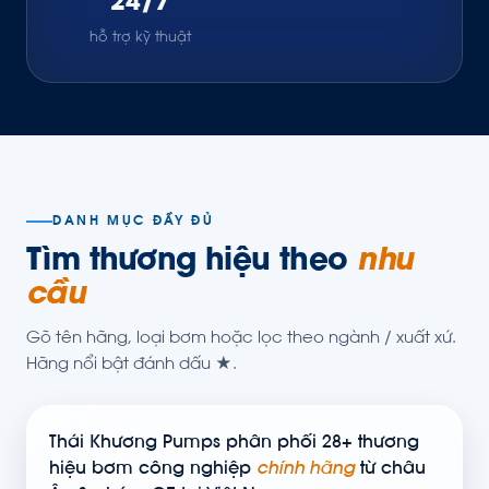
24/7
hỗ trợ kỹ thuật
DANH MỤC ĐẦY ĐỦ
Tìm thương hiệu theo
nhu
cầu
Gõ tên hãng, loại bơm hoặc lọc theo ngành / xuất xứ.
Hãng nổi bật đánh dấu ★.
Thái Khương Pumps phân phối 28+ thương
hiệu bơm công nghiệp
chính hãng
từ châu