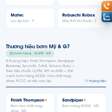
Matec
Robuschi Robox
Lọc ép bùn · Ý
Máy thổi khí Roots · Ý
Thương hiệu bơm Mỹ & G7
Chính hãng · UL/FM · API
8 thương hiệu: Finish Thompson, Sandpiper,
Blackmer, Syncroflo, Tuthill, Schurco Slurry —
theo tiêu chuẩn UL/FM, API và ANSI — thế
mạnh bơm màng AODD, hóa chất mag-
drive, PCCC và siêu cao áp.
11 thương hiệu
Finish Thompson
Sandpiper
★
★
Bơm hóa chất mag-
Bơm màng AODD · Mỹ
drive · Mỹ