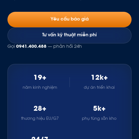
Yêu cầu báo giá
Tư vấn kỹ thuật miễn phí
Gọi
0941.400.488
— phản hồi 24h
19+
12k+
năm kinh nghiệm
dự án triển khai
28+
5k+
thương hiệu EU/G7
phụ tùng sẵn kho