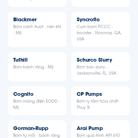
Blackmer
Syncroflo
Bơm cánh trượt · nén khí
Cụm bơm PCCC ·
· Mỹ
booster · Norcross, GA,
USA
Tuthill
Schurco Slurry
Bơm bánh răng · Mỹ
Bơm bùn slurry ·
Jacksonville, FL, USA
CP
Cognito
CP Pumps
Bơm màng điện EODD ·
Bơm ly tâm hóa chất ·
Mỹ
Thuỵ Sĩ
Gorman-Rupp
Arai Pump
Bơm tự mồi · bánh răng
Bơm quá trình API 610 ·