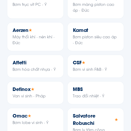
Bơm trục vít PC · Ý
Bơm màng piston cao
áp · Đức
Aerzen
Kamat
★
Máy thổi khí · nén khí ·
Bơm piston siêu cao áp
Đức
· Đức
Affetti
CSF
★
Bơm hóa chất nhựa · Ý
Bơm vi sinh F&B · Ý
Definox
MBS
★
Van vi sinh · Pháp
Trao đổi nhiệt · Ý
Omac
Salvatore
★
★
Bơm lobe vi sinh · Ý
Robuschi
Bơm ly tâm công