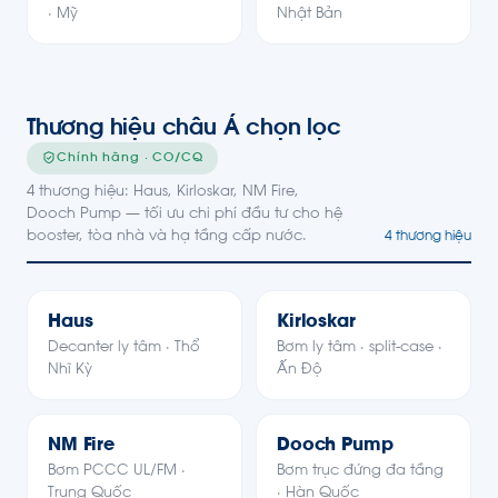
· Mỹ
Nhật Bản
Thương hiệu châu Á chọn lọc
Chính hãng · CO/CQ
4 thương hiệu: Haus, Kirloskar, NM Fire,
Dooch Pump — tối ưu chi phí đầu tư cho hệ
booster, tòa nhà và hạ tầng cấp nước.
4 thương hiệu
KI
Haus
Kirloskar
Decanter ly tâm · Thổ
Bơm ly tâm · split-case ·
Nhĩ Kỳ
Ấn Độ
NM Fire
Dooch Pump
Bơm PCCC UL/FM ·
Bơm trục đứng đa tầng
Trung Quốc
· Hàn Quốc