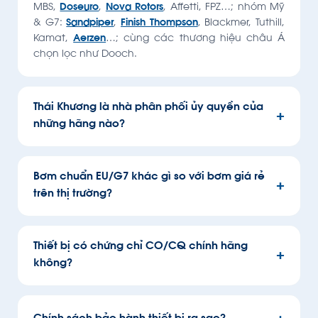
MBS,
Doseuro
,
Nova Rotors
, Affetti, FPZ…; nhóm Mỹ
& G7:
Sandpiper
,
Finish Thompson
, Blackmer, Tuthill,
Kamat,
Aerzen
…; cùng các thương hiệu châu Á
chọn lọc như Dooch.
Thái Khương là nhà phân phối ủy quyền của
những hãng nào?
Bơm chuẩn EU/G7 khác gì so với bơm giá rẻ
trên thị trường?
Thiết bị có chứng chỉ CO/CQ chính hãng
không?