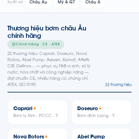
Châu Âu
Mỹ & G7
Châu Á
Xuất xứ
Thương hiệu bơm châu Âu
chính hãng
Chính hãng · CE · ATEX
22 thương hiệu: Caprari, Doseuro, Nova
Rotors, Abel Pump, Aerzen, Kamat, Affetti,
CSF, Definox… — phục vụ F&B vi sinh, xử lý
nước, hóa chất và công nghiệp nặng —
đạt chuẩn CE, nhiều hãng có chứng chỉ
ATEX, ISO 5199.
22 thương hiệu
Caprari
Doseuro
★
★
Bơm ly tâm · PCCC · Ý
Bơm định lượng · Ý
Nova Rotors
Abel Pump
★