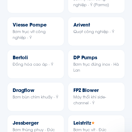
nghiệp · Ý (Parma)
Viesse Pompe
Arivent
Bơm trục vít công
Quạt công nghiệp · Ý
nghiệp · Ý
Bertoli
DP Pumps
Đồng hóa cao áp · Ý
Bơm trục đứng inox · Hà
Lan
Dragflow
FPZ Blower
Bơm bùn chìm khuấy · Ý
Máy thổi khí side-
channel · Ý
Jessberger
Leistritz
★
Bơm thùng phuy · Đức
Bơm trục vít · Đức