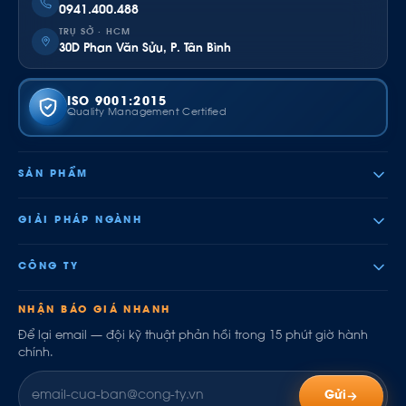
0941.400.488
TRỤ SỞ · HCM
30D Phan Văn Sửu, P. Tân Bình
ISO 9001:2015
Quality Management Certified
SẢN PHẨM
GIẢI PHÁP NGÀNH
CÔNG TY
NHẬN BÁO GIÁ NHANH
Để lại email — đội kỹ thuật phản hồi trong 15 phút giờ hành
chính.
Gửi