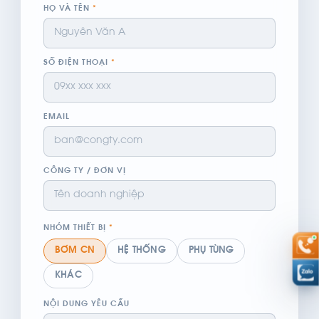
HỌ VÀ TÊN
*
SỐ ĐIỆN THOẠI
*
EMAIL
CÔNG TY / ĐƠN VỊ
NHÓM THIẾT BỊ
*
BƠM CN
HỆ THỐNG
PHỤ TÙNG
KHÁC
NỘI DUNG YÊU CẦU