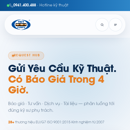
0941.400.488
· Hotline kỹ thuật
REQUEST HUB
Gửi Yêu Cầu Kỹ Thuật.
Có Báo Giá Trong 4
Giờ.
Báo giá · Tư vấn · Dịch vụ · Tài liệu — phân luồng tới
đúng kỹ sư phụ trách.
28+
thương hiệu EU/G7
·
ISO 9001:2015
·
Kinh nghiệm từ 2007