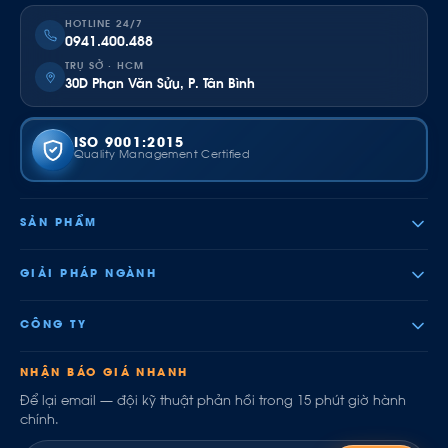
HOTLINE 24/7
0941.400.488
TRỤ SỞ · HCM
30D Phan Văn Sửu, P. Tân Bình
ISO 9001:2015
Quality Management Certified
SẢN PHẨM
GIẢI PHÁP NGÀNH
CÔNG TY
NHẬN BÁO GIÁ NHANH
Để lại email — đội kỹ thuật phản hồi trong 15 phút giờ hành
chính.