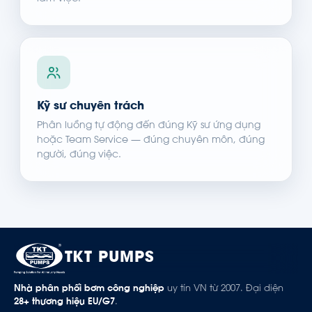
Kỹ sư chuyên trách
Phân luồng tự động đến đúng Kỹ sư ứng dụng
hoặc Team Service — đúng chuyên môn, đúng
người, đúng việc.
TKT PUMPS
Nhà phân phối bơm công nghiệp
uy tín VN từ 2007. Đại diện
28+ thương hiệu EU/G7
.