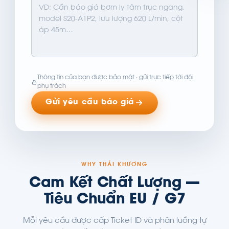
Thông tin của bạn được bảo mật · gửi trực tiếp tới đội
phụ trách
Gửi yêu cầu báo giá
WHY THÁI KHƯƠNG
Cam Kết Chất Lượng —
Tiêu Chuẩn EU / G7
Mỗi yêu cầu được cấp Ticket ID và phân luồng tự