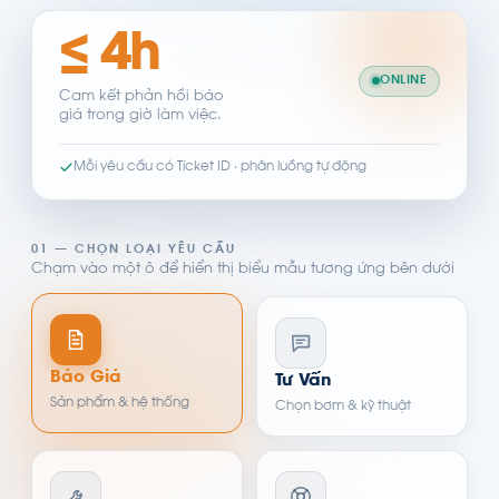
≤ 4h
ONLINE
Cam kết phản hồi báo
giá trong giờ làm việc.
Mỗi yêu cầu có Ticket ID · phân luồng tự động
01 — CHỌN LOẠI YÊU CẦU
Chạm vào một ô để hiển thị biểu mẫu tương ứng bên dưới
Báo Giá
Tư Vấn
Sản phẩm & hệ thống
Chọn bơm & kỹ thuật