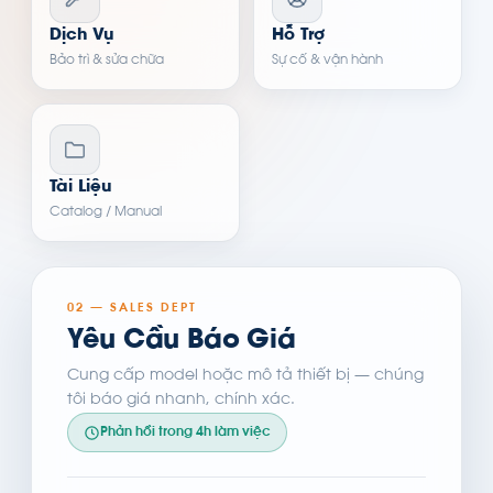
Dịch Vụ
Hỗ Trợ
Bảo trì & sửa chữa
Sự cố & vận hành
Tài Liệu
Catalog / Manual
02 — SALES DEPT
Yêu Cầu Báo Giá
Cung cấp model hoặc mô tả thiết bị — chúng
tôi báo giá nhanh, chính xác.
Phản hồi trong 4h làm việc