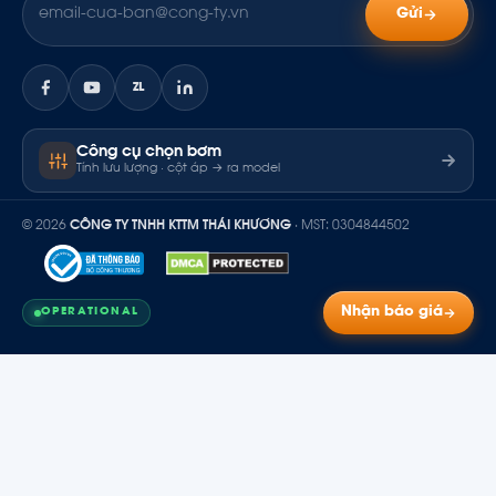
Gửi
ZL
Công cụ chọn bơm
Tính lưu lượng · cột áp → ra model
© 2026
CÔNG TY TNHH KTTM THÁI KHƯƠNG
· MST: 0304844502
Nhận báo giá
OPERATIONAL