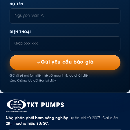
HỌ TÊN
ĐIỆN THOẠI
Gửi yêu cầu báo giá
Gửi đi sẽ mở form liên hệ với ngành & lưu chất điền
sẵn. Không lưu dữ liệu tại đây.
TKT PUMPS
Nhà phân phối bơm công nghiệp
uy tín VN từ 2007. Đại diện
28+ thương hiệu EU/G7
.