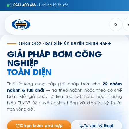
0941.400.488
· Hotline kỹ thuật
SINCE 2007 · ĐẠI DIỆN ỦY QUYỀN CHÍNH HÃNG
GIẢI PHÁP BƠM CÔNG
NGHIỆP
TOÀN DIỆN
Thái Khương cung cấp giải pháp bơm cho
22 nhóm
ngành & lưu chất
— tra theo ngành hoặc theo cơ chế
bơm. Mỗi giải pháp đi kèm loại bơm phù hợp, thương
hiệu EU/G7 ủy quyền chính hãng và dịch vụ kỹ thuật
trọn vòng đời.
Chọn bơm phù hợp
Tư vấn kỹ thuật