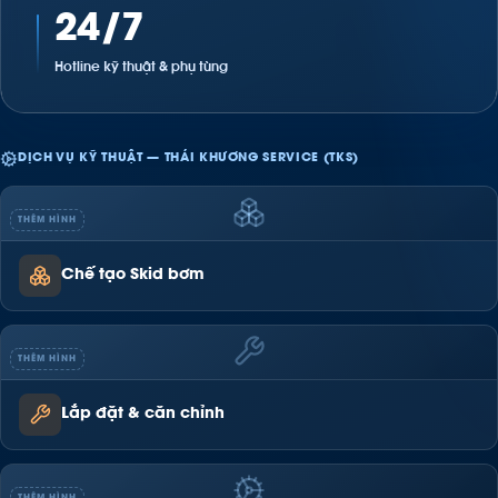
24/7
Hotline kỹ thuật & phụ tùng
DỊCH VỤ KỸ THUẬT — THÁI KHƯƠNG SERVICE (TKS)
THÊM HÌNH
Chế tạo Skid bơm
THÊM HÌNH
Lắp đặt & căn chỉnh