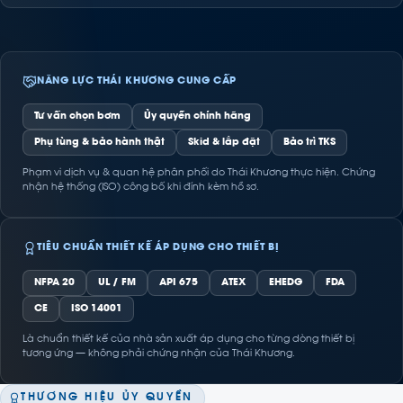
NĂNG LỰC THÁI KHƯƠNG CUNG CẤP
Tư vấn chọn bơm
Ủy quyền chính hãng
Phụ tùng & bảo hành thật
Skid & lắp đặt
Bảo trì TKS
Phạm vi dịch vụ & quan hệ phân phối do Thái Khương thực hiện. Chứng
nhận hệ thống (ISO) công bố khi đính kèm hồ sơ.
TIÊU CHUẨN THIẾT KẾ ÁP DỤNG CHO THIẾT BỊ
NFPA 20
UL / FM
API 675
ATEX
EHEDG
FDA
CE
ISO 14001
Là chuẩn thiết kế của nhà sản xuất áp dụng cho từng dòng thiết bị
tương ứng — không phải chứng nhận của Thái Khương.
THƯƠNG HIỆU ỦY QUYỀN