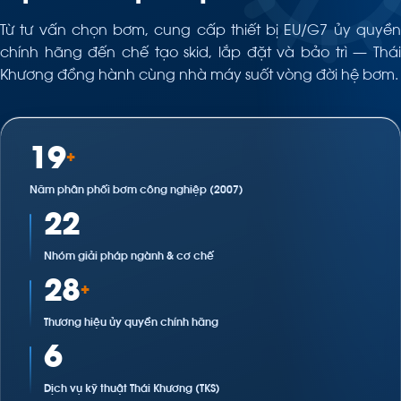
DP Pumps
DOOCH
Kirloskar
SAER
Từ tư vấn chọn bơm, cung cấp thiết bị EU/G7 ủy quyền
DỊCH VỤ KỸ THUẬT
chính hãng đến chế tạo skid, lắp đặt và bảo trì — Thái
Lắp đặt & căn chỉnh
Bảo trì & sửa chữa
Khương đồng hành cùng nhà máy suốt vòng đời hệ bơm.
Kho phụ tùng bơm
Yêu cầu báo giá
Xem chi tiết giải pháp
19
+
Năm phân phối bơm công nghiệp (2007)
22
Nhóm giải pháp ngành & cơ chế
28
+
Thương hiệu ủy quyền chính hãng
6
Dịch vụ kỹ thuật Thái Khương (TKS)