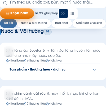
Chọn bơm
16
/22 giải pháp
Tất cả
Nước & Môi trường
Hóa chất
Chế biến & Vệ sinh
Nước & Môi trường
WATER SUPPLY
02
Cấp nước sạch
QCVN 01-1:2018
Bơm tăng áp Booster & ly tâm đa tầng truyền tải nước
sạch cho nhà máy nước, cao ốc.
4 loại bơm
6 thương hiệu
4 dịch vụ
Sản phẩm · thương hiệu · dịch vụ
ENVIRONMENT
Xử lý nước thải
LOẠI BƠM PHÙ HỢP
Bơm ly tâm đa tầng cánh
Bơm tăng áp
Bơm chìm
ISO 14001
Bơm chìm cánh cắt rác & máy thổi khí sục khí cho trạm
Bơm ly tâm trục ngang
XLNT đô thị, KCN.
THƯƠNG HIỆU ỦY QUYỀN
4 loại bơm
7 thương hiệu
4 dịch vụ