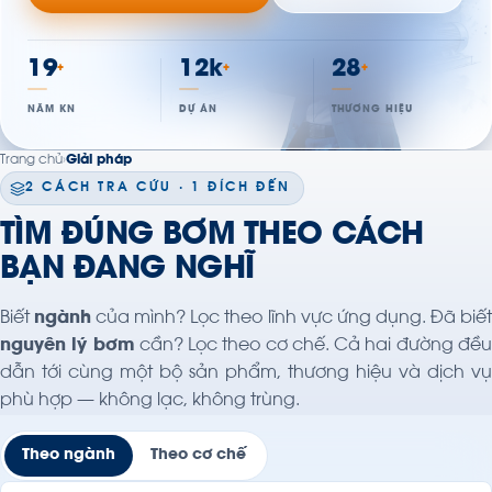
19
12k
28
+
+
+
NĂM KN
DỰ ÁN
THƯƠNG HIỆU
Trang chủ
›
Giải pháp
2 CÁCH TRA CỨU · 1 ĐÍCH ĐẾN
TÌM ĐÚNG BƠM THEO CÁCH
BẠN ĐANG NGHĨ
Biết
ngành
của mình? Lọc theo lĩnh vực ứng dụng. Đã biế
nguyên lý bơm
cần? Lọc theo cơ chế. Cả hai đường đề
dẫn tới cùng một bộ sản phẩm, thương hiệu và dịch vụ
phù hợp — không lạc, không trùng.
Theo ngành
Theo cơ chế