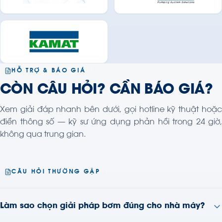
HỖ TRỢ & BÁO GIÁ
CÒN CÂU HỎI? CẦN BÁO GIÁ?
Xem giải đáp nhanh bên dưới, gọi hotline kỹ thuật hoặc
điền thông số — kỹ sư ứng dụng phản hồi trong 24 giờ,
không qua trung gian.
CÂU HỎI THƯỜNG GẶP
Làm sao chọn giải pháp bơm đúng cho nhà máy?