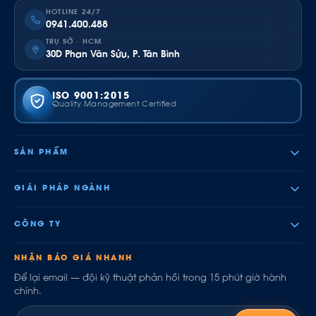
HOTLINE 24/7
0941.400.488
TRỤ SỞ · HCM
30D Phan Văn Sửu, P. Tân Bình
ISO 9001:2015
Quality Management Certified
SẢN PHẨM
GIẢI PHÁP NGÀNH
CÔNG TY
NHẬN BÁO GIÁ NHANH
Để lại email — đội kỹ thuật phản hồi trong 15 phút giờ hành
chính.