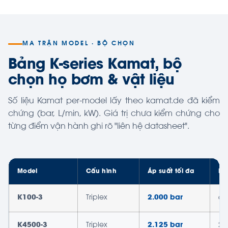
MA TRẬN MODEL · BỘ CHỌN
Bảng K-series Kamat, bộ
chọn họ bơm & vật liệu
Số liệu Kamat per-model lấy theo kamat.de đã kiểm
chứng (bar, L/min, kW). Giá trị chưa kiểm chứng cho
từng điểm vận hành ghi rõ "liên hệ datasheet".
Model
Cấu hình
Áp suất tối đa
Lư
K100-3
Triplex
2.000 bar
6,
K4500-3
Triplex
2.125 bar
23