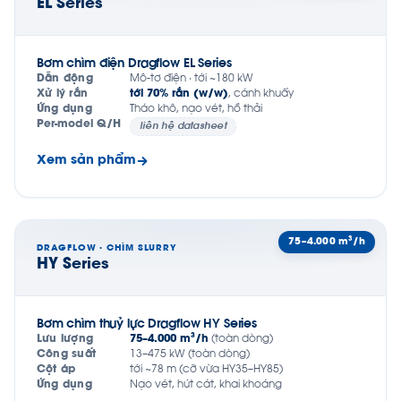
EL Series
Bơm chìm điện Dragflow EL Series
Dẫn động
Mô-tơ điện · tới ~180 kW
Xử lý rắn
tới 70% rắn (w/w)
, cánh khuấy
Ứng dụng
Tháo khô, nạo vét, hồ thải
Per-model Q/H
liên hệ datasheet
Xem sản phẩm
75–4.000 m³/h
DRAGFLOW · CHÌM SLURRY
HY Series
Bơm chìm thuỷ lực Dragflow HY Series
Lưu lượng
75–4.000 m³/h
(toàn dòng)
Công suất
13–475 kW (toàn dòng)
Cột áp
tới ~78 m (cỡ vừa HY35–HY85)
Ứng dụng
Nạo vét, hút cát, khai khoáng