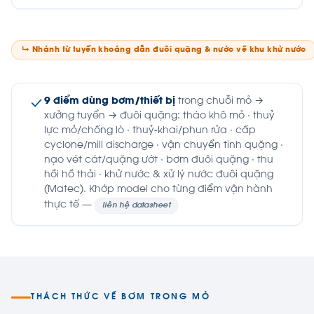
↳ Nhánh từ tuyển khoáng dẫn đuôi quặng & nước về khu khử nước
9 điểm dùng bơm/thiết bị
trong chuỗi mỏ →
xưởng tuyển → đuôi quặng: tháo khô mỏ · thuỷ
lực mỏ/chống lò · thuỷ-khai/phun rửa · cấp
cyclone/mill discharge · vận chuyển tinh quặng ·
nạo vét cát/quặng ướt · bơm đuôi quặng · thu
hồi hồ thải · khử nước & xử lý nước đuôi quặng
(Matec). Khớp model cho từng điểm vận hành
thực tế —
liên hệ datasheet
THÁCH THỨC VỀ BƠM TRONG MỎ