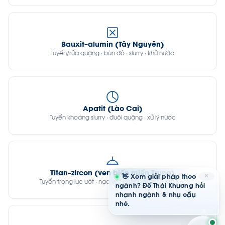
Bauxit–alumin (Tây Nguyên)
Tuyển/rửa quặng · bùn đỏ · slurry · khử nước
Apatit (Lào Cai)
Tuyển khoáng slurry · đuôi quặng · xử lý nước
Titan–zircon (ven biển miền Trung)
✕
👋 Xem giải pháp theo
Tuyển trọng lực ướt · nạo vét cát quặng (Dragflow)
ngành? Để Thái Khương hỏi
nhanh ngành & nhu cầu
nhé.