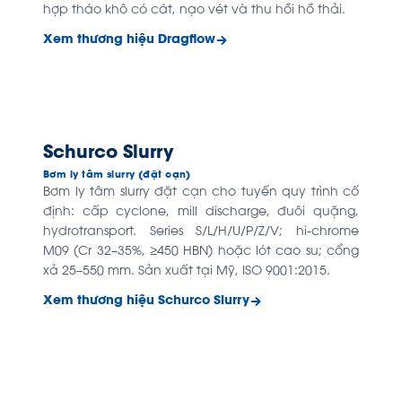
hợp tháo khô có cát, nạo vét và thu hồi hồ thải.
Xem thương hiệu Dragflow
Schurco Slurry
Bơm ly tâm slurry (đặt cạn)
Bơm ly tâm slurry đặt cạn cho tuyến quy trình cố
định: cấp cyclone, mill discharge, đuôi quặng,
hydrotransport. Series S/L/H/U/P/Z/V; hi-chrome
M09 (Cr 32–35%, ≥450 HBN) hoặc lót cao su; cổng
xả 25–550 mm. Sản xuất tại Mỹ, ISO 9001:2015.
Xem thương hiệu Schurco Slurry