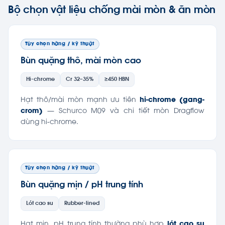
Bộ chọn vật liệu chống mài mòn & ăn mòn
Tùy chọn hãng / kỹ thuật
Bùn quặng thô, mài mòn cao
Hi-chrome
Cr 32–35%
≥450 HBN
Hạt thô/mài mòn mạnh ưu tiên
hi-chrome (gang-
crom)
— Schurco M09 và chi tiết mòn Dragflow
dùng hi-chrome.
Tùy chọn hãng / kỹ thuật
Bùn quặng mịn / pH trung tính
Lót cao su
Rubber-lined
Hạt mịn, pH trung tính thường phù hợp
lót cao su