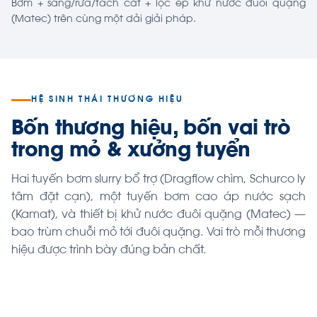
Bơm + sàng/rửa/tách cát + lọc ép khử nước đuôi quặng
(Matec) trên cùng một dải giải pháp.
HỆ SINH THÁI THƯƠNG HIỆU
Bốn thương hiệu, bốn vai trò
trong mỏ & xưởng tuyển
Hai tuyến bơm slurry bổ trợ (Dragflow chìm, Schurco ly
tâm đặt cạn), một tuyến bơm cao áp nước sạch
(Kamat), và thiết bị khử nước đuôi quặng (Matec) —
bao trùm chuỗi mỏ tới đuôi quặng. Vai trò mỗi thương
hiệu được trình bày đúng bản chất.