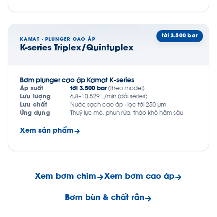
tới 3.500 bar
KAMAT · PLUNGER CAO ÁP
K-series Triplex/Quintuplex
Bơm plunger cao áp Kamat K-series
Áp suất
tới 3.500 bar
(theo model)
Lưu lượng
6,8–10.529 L/min (dải series)
Lưu chất
Nước sạch cao áp · lọc tới 250 µm
Ứng dụng
Thuỷ lực mỏ, phun rửa, tháo khô hầm sâu
Xem sản phẩm
Xem bơm chìm
Xem bơm cao áp
Bơm bùn & chất rắn