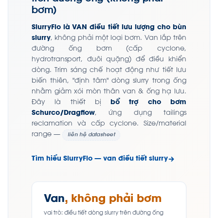
bơm)
SlurryFlo là VAN điều tiết lưu lượng cho bùn
slurry
, không phải một loại bơm. Van lắp trên
đường ống bơm (cấp cyclone,
hydrotransport, đuôi quặng) để điều khiển
dòng. Trim sáng chế hoạt động như tiết lưu
biến thiên, "định tâm" dòng slurry trong ống
nhằm giảm xói mòn thân van & ống hạ lưu.
Đây là thiết bị
bổ trợ cho bơm
Schurco/Dragflow
, ứng dụng tailings
reclamation và cấp cyclone. Size/material
range —
liên hệ datasheet
Tìm hiểu SlurryFlo — van điều tiết slurry
Van
, không phải bơm
vai trò: điều tiết dòng slurry trên đường ống