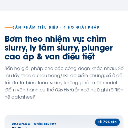
SẢN PHẨM TIÊU BIỂU · 4 HỌ GIẢI PHÁP
Bơm theo nhiệm vụ: chìm
slurry, ly tâm slurry, plunger
cao áp & van điều tiết
Bốn họ giải pháp cho các công đoạn khác nhau. Số
liệu lấy theo dữ liệu hãng/TKT đã kiểm chứng; số ở dải
tối đa là biên toàn series, không phải một model —
điểm vận hành cụ thể (Q×H×%rắn×cỡ hạt) ghi rõ "liên
hệ datasheet".
tới 70% rắn
DRAGFLOW · CHÌM SLURRY