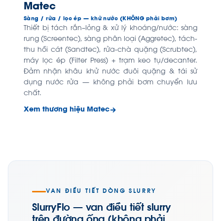
Matec
Sàng / rửa / lọc ép — khử nước (KHÔNG phải bơm)
Thiết bị tách rắn–lỏng & xử lý khoáng/nước: sàng
rung (Screentec), sàng phân loại (Aggretec), tách-
thu hồi cát (Sandtec), rửa-chà quặng (Scrubtec),
máy lọc ép (Filter Press) + trạm keo tụ/decanter.
Đảm nhận khâu khử nước đuôi quặng & tái sử
dụng nước rửa — không phải bơm chuyển lưu
chất.
Xem thương hiệu Matec
VAN ĐIỀU TIẾT DÒNG SLURRY
SlurryFlo — van điều tiết slurry
trên đường ống (không phải