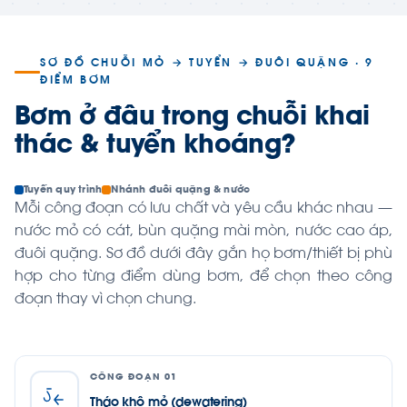
SƠ ĐỒ CHUỖI MỎ → TUYỂN → ĐUÔI QUẶNG · 9
ĐIỂM BƠM
Bơm ở đâu trong chuỗi khai
thác & tuyển khoáng?
Tuyến quy trình
Nhánh đuôi quặng & nước
Mỗi công đoạn có lưu chất và yêu cầu khác nhau —
nước mỏ có cát, bùn quặng mài mòn, nước cao áp,
đuôi quặng. Sơ đồ dưới đây gắn họ bơm/thiết bị phù
hợp cho từng điểm dùng bơm, để chọn theo công
đoạn thay vì chọn chung.
CÔNG ĐOẠN 01
Tháo khô mỏ (dewatering)