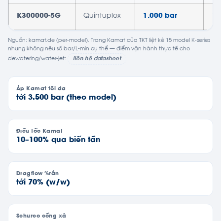
K300000-5G
Quintuplex
1.000 bar
10
Nguồn: kamat.de (per-model). Trang Kamat của TKT liệt kê 15 model K-series
nhưng không nêu số bar/L-min cụ thể — điểm vận hành thực tế cho
dewatering/water-jet:
liên hệ datasheet
Áp Kamat tối đa
tới 3.500 bar (theo model)
Điều tốc Kamat
10–100% qua biến tần
Dragflow %rắn
tới 70% (w/w)
Schurco cổng xả