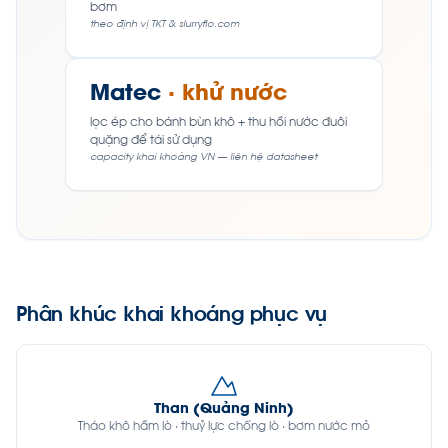
bơm
theo định vị TKT & slurryflo.com
Matec
· khử nước
lọc ép cho bánh bùn khô + thu hồi nước đuôi
quặng để tái sử dụng
capacity khai khoáng VN — liên hệ datasheet
Phân khúc khai khoáng phục vụ
Than (Quảng Ninh)
Tháo khô hầm lò · thuỷ lực chống lò · bơm nước mỏ