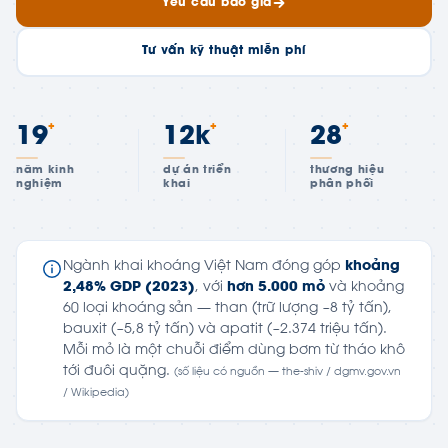
Yêu cầu báo giá
Tư vấn kỹ thuật miễn phí
+
+
+
19
12k
28
năm kinh
dự án triển
thương hiệu
nghiệm
khai
phân phối
Ngành khai khoáng Việt Nam đóng góp
khoảng
2,48% GDP (2023)
, với
hơn 5.000 mỏ
và khoảng
60 loại khoáng sản — than (trữ lượng ~8 tỷ tấn),
bauxit (~5,8 tỷ tấn) và apatit (~2.374 triệu tấn).
Mỗi mỏ là một chuỗi điểm dùng bơm từ tháo khô
tới đuôi quặng.
(số liệu có nguồn — the-shiv / dgmv.gov.vn
/ Wikipedia)