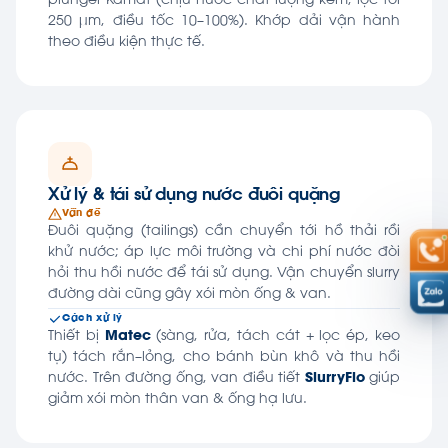
plunger Kamat (chịu nước chất lượng kém, lọc tới
250 µm, điều tốc 10–100%). Khớp dải vận hành
theo điều kiện thực tế.
Xử lý & tái sử dụng nước đuôi quặng
Vấn đề
Đuôi quặng (tailings) cần chuyển tới hồ thải rồi
khử nước; áp lực môi trường và chi phí nước đòi
hỏi thu hồi nước để tái sử dụng. Vận chuyển slurry
đường dài cũng gây xói mòn ống & van.
Cách xử lý
Thiết bị
Matec
(sàng, rửa, tách cát + lọc ép, keo
tụ) tách rắn–lỏng, cho bánh bùn khô và thu hồi
nước. Trên đường ống, van điều tiết
SlurryFlo
giúp
giảm xói mòn thân van & ống hạ lưu.