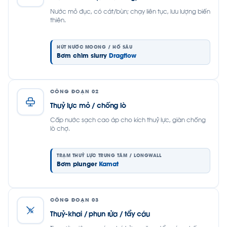
Nước mỏ đục, có cát/bùn; chạy liên tục, lưu lượng biến
thiên.
HÚT NƯỚC MOONG / HỐ SÂU
Bơm chìm slurry
Dragflow
CÔNG ĐOẠN 02
Thuỷ lực mỏ / chống lò
Cấp nước sạch cao áp cho kích thuỷ lực, giàn chống
lò chợ.
TRẠM THUỶ LỰC TRUNG TÂM / LONGWALL
Bơm plunger
Kamat
CÔNG ĐOẠN 03
Thuỷ-khai / phun rửa / tẩy cáu