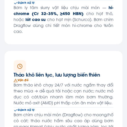
Cách xử lý
Bơm ly tâm slurry vật liệu chịu mài mòn —
hi-
chrome (Cr 32–35%, ≥450 HBN)
cho hạt thô,
hoặc
lót cao su
cho hạt mịn (Schurco). Bơm chìm
Dragflow dùng chi tiết mòn hi-chrome cho %rắn
cao.
Tháo khô liên tục, lưu lượng biến thiên
Vấn đề
Bơm tháo khô chạy 24/7 với nước ngầm thay đổi
theo mùa → dễ quá tải hoặc cạn nước; nước mỏ
đục có cát/bùn nhanh làm mòn bơm thường.
Nước mỏ axit (AMD) pH thấp còn ăn mòn vật liệu.
Cách xử lý
Bơm chìm chịu mài mòn (Dragflow) cho moong/hố
có cát; tháo nước hầm sâu cao áp dùng bơm