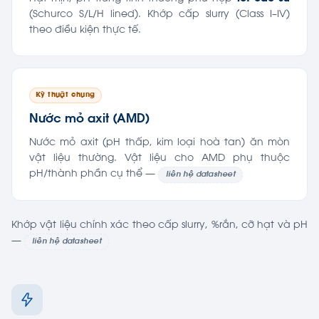
(Schurco S/L/H lined). Khớp cấp slurry (Class I–IV)
theo điều kiện thực tế.
Kỹ thuật chung
Nước mỏ axit (AMD)
Nước mỏ axit (pH thấp, kim loại hoà tan) ăn mòn
vật liệu thường. Vật liệu cho AMD phụ thuộc
pH/thành phần cụ thể —
liên hệ datasheet
Khớp vật liệu chính xác theo cấp slurry, %rắn, cỡ hạt và pH
—
liên hệ datasheet