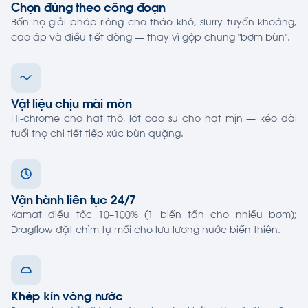
Chọn đúng theo công đoạn
Bốn họ giải pháp riêng cho tháo khô, slurry tuyển khoáng,
cao áp và điều tiết dòng — thay vì gộp chung "bơm bùn".
Vật liệu chịu mài mòn
Hi-chrome cho hạt thô, lót cao su cho hạt mịn — kéo dài
tuổi thọ chi tiết tiếp xúc bùn quặng.
Vận hành liên tục 24/7
Kamat điều tốc 10–100% (1 biến tần cho nhiều bơm);
Dragflow đặt chìm tự mồi cho lưu lượng nước biến thiên.
Khép kín vòng nước