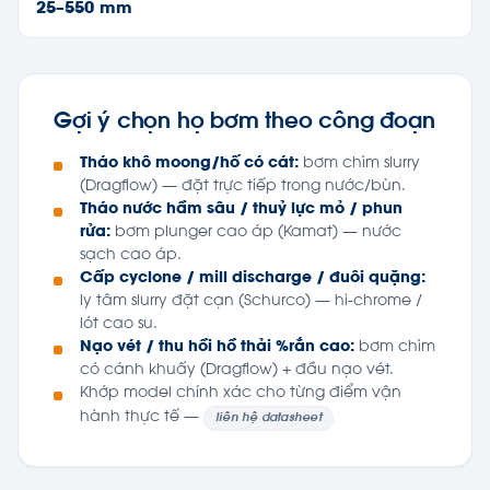
25–550 mm
Gợi ý chọn họ bơm theo công đoạn
Tháo khô moong/hố có cát:
bơm chìm slurry
(Dragflow) — đặt trực tiếp trong nước/bùn.
Tháo nước hầm sâu / thuỷ lực mỏ / phun
rửa:
bơm plunger cao áp (Kamat) — nước
sạch cao áp.
Cấp cyclone / mill discharge / đuôi quặng:
ly tâm slurry đặt cạn (Schurco) — hi-chrome /
lót cao su.
Nạo vét / thu hồi hồ thải %rắn cao:
bơm chìm
có cánh khuấy (Dragflow) + đầu nạo vét.
Khớp model chính xác cho từng điểm vận
hành thực tế —
liên hệ datasheet