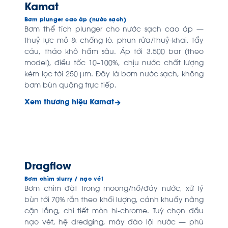
Kamat
Bơm plunger cao áp (nước sạch)
Bơm thể tích plunger cho nước sạch cao áp —
thuỷ lực mỏ & chống lò, phun rửa/thuỷ-khai, tẩy
cáu, tháo khô hầm sâu. Áp tới 3.500 bar (theo
model), điều tốc 10–100%, chịu nước chất lượng
kém lọc tới 250 µm. Đây là bơm nước sạch, không
bơm bùn quặng trực tiếp.
Xem thương hiệu Kamat
Dragflow
Bơm chìm slurry / nạo vét
Bơm chìm đặt trong moong/hồ/đáy nước, xử lý
bùn tới 70% rắn theo khối lượng, cánh khuấy nâng
cặn lắng, chi tiết mòn hi-chrome. Tuỳ chọn đầu
nạo vét, hệ dredging, máy đào lội nước — phù