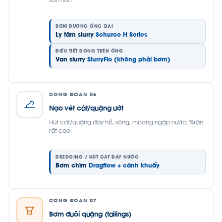
xói mòn.
BƠM ĐƯỜNG ỐNG DÀI
Ly tâm slurry
Schurco H Series
ĐIỀU TIẾT DÒNG TRÊN ỐNG
Van slurry
SlurryFlo (không phải bơm)
CÔNG ĐOẠN 06
Nạo vét cát/quặng ướt
Hút cát/quặng đáy hồ, sông, moong ngập nước; %rắn
rất cao.
DREDGING / HÚT CÁT ĐÁY NƯỚC
Bơm chìm
Dragflow + cánh khuấy
CÔNG ĐOẠN 07
Bơm đuôi quặng (tailings)