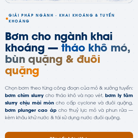
GIẢI PHÁP NGÀNH · KHAI KHOÁNG & TUYỂN
KHOÁNG
Bơm cho ngành khai
khoáng —
tháo khô mỏ,
bùn quặng & đuôi
quặng
Chọn bơm theo từng công đoạn của mỏ & xưởng tuyển:
bơm chìm slurry
cho tháo khô và nạo vét,
bơm ly tâm
slurry chịu mài mòn
cho cấp cyclone và đuôi quặng,
bơm plunger cao áp
cho thuỷ lực mỏ và phun rửa —
kèm khâu khử nước & tái sử dụng nước đuôi quặng.