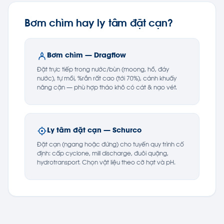
Bơm chìm hay ly tâm đặt cạn?
Bơm chìm — Dragflow
Đặt trực tiếp trong nước/bùn (moong, hồ, đáy
nước), tự mồi, %rắn rất cao (tới 70%), cánh khuấy
nâng cặn — phù hợp tháo khô có cát & nạo vét.
Ly tâm đặt cạn — Schurco
Đặt cạn (ngang hoặc đứng) cho tuyến quy trình cố
định: cấp cyclone, mill discharge, đuôi quặng,
hydrotransport. Chọn vật liệu theo cỡ hạt và pH.