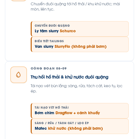
Chuyển đuôi quặng tới hồ thải / khu khử nước; mài
mòn, liên tục.
CHUYỂN ĐUÔI QUẶNG
Ly tâm slurry
Schurco
ĐIỀU TIẾT TAILINGS
Van slurry
SlurryFlo (không phải bơm)
CÔNG ĐOẠN 08–09
Thu hồi hồ thải & khử nước đuôi quặng
Tái nạo vét bùn lắng; sàng, rửa, tách cát, keo tụ, lọc
ép.
TÁI NẠO VÉT HỒ THẢI
Bơm chìm
Dragflow + cánh khuấy
SÀNG / RỬA / TÁCH CÁT / LỌC ÉP
Matec
khử nước (không phải bơm)