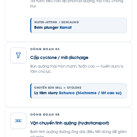
Tia nước siêu cao áp phá/rửa quặng, tẩy cáu, chống
bụi.
WATER-JETTING / DESCALING
Bơm plunger
Kamat
CÔNG ĐOẠN 04
Cấp cyclone / mill discharge
Bùn quặng mài mòn mạnh, %rắn cao — tuyến slurry ly
tâm chủ lực.
CHUYỂN BÙN MILL → CYCLONE
Ly tâm slurry
Schurco (hi-chrome / lót cao su)
CÔNG ĐOẠN 05
Vận chuyển tinh quặng (hydrotransport)
Bơm tinh quặng đường ống dài; điều tiết dòng để giảm