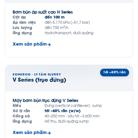
Bơm bùn áp suất cao H Series
Cột áp
đến 100 m
Áp làm việc
đến 5.170 kPa (~51,7 bar)
Lưu lượng
đến 700 m³/h
Ứng dụng
Hydrotransport, đuôi quặng
Xem sản phẩm
tới ~60% rắn
SCHURCO · LY TÂM SLURRY
V Series (trục đứng)
Máy bơm bùn trục đứng V Series
Kiểu
Đứng (vertical cantilever) · sump
Xử lý rắn
tới ~60% rắn (w/w)
Cổng xả
40–250 mm · sâu tới ~3.600 mm
Ứng dụng
Hố thu, đuôi quặng sump
Xem sản phẩm