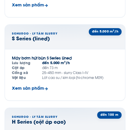
Xem sản phẩm
đến 5.000 m³/h
SCHURCO · LY TÂM SLURRY
S Series (lined)
Máy bơm hút bùn S Series Lined
Lưu lượng
đến 5.000 m³/h
Cột áp
đến 73 m
Cổng xả
25–450 mm · slurry Class I–IV
Vật liệu
Lót cao su / kim loại (hi-chrome M09)
Xem sản phẩm
đến 100 m
SCHURCO · LY TÂM SLURRY
H Series (cột áp cao)