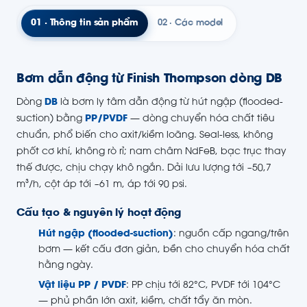
01 · Thông tin sản phẩm
02 · Các model
Bơm dẫn động từ Finish Thompson dòng DB
Dòng
DB
là bơm ly tâm dẫn động từ hút ngập (flooded-
suction) bằng
PP/PVDF
— dòng chuyển hóa chất tiêu
chuẩn, phổ biến cho axit/kiềm loãng. Seal-less, không
phốt cơ khí, không rò rỉ; nam châm NdFeB, bạc trục thay
thế được, chịu chạy khô ngắn. Dải lưu lượng tới ~50,7
m³/h, cột áp tới ~61 m, áp tới 90 psi.
Cấu tạo & nguyên lý hoạt động
Hút ngập (flooded-suction)
: nguồn cấp ngang/trên
bơm — kết cấu đơn giản, bền cho chuyển hóa chất
hằng ngày.
Vật liệu PP / PVDF
: PP chịu tới 82°C, PVDF tới 104°C
— phủ phần lớn axit, kiềm, chất tẩy ăn mòn.