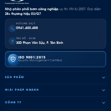
Nhà phân phối bơm công nghiệp
uy tín VN từ 2007. Đại diện
28+ thương hiệu EU/G7
.
HOTLINE 24/7
0941.400.488
TRỤ SỞ · HCM
30D Phan Văn Sửu, P. Tân Bình
ISO 9001:2015
Quality Management Certified
SẢN PHẨM
GIẢI PHÁP NGÀNH
CÔNG TY