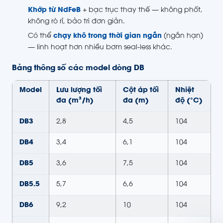
Khớp từ NdFeB
+ bạc trục thay thế — không phốt,
không rò rỉ, bảo trì đơn giản.
Có thể
chạy khô trong thời gian ngắn
(ngắn hạn)
— linh hoạt hơn nhiều bơm seal-less khác.
Bảng thông số các model dòng DB
Model
Lưu lượng tối
Cột áp tối
Nhiệt
đa (m³/h)
đa (m)
độ (°C)
DB3
2,8
4,5
104
DB4
3,4
6,1
104
DB5
3,6
7,5
104
DB5.5
5,7
6,6
104
DB6
9,2
10
104