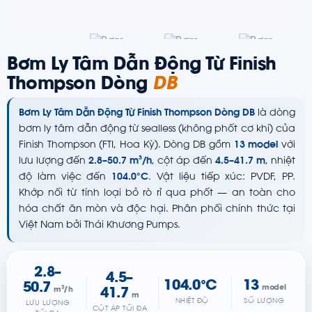
Bơm Ly Tâm Dẫn Động Từ Finish
Thompson Dòng
DB
Bơm Ly Tâm Dẫn Động Từ Finish Thompson Dòng DB
là dòng
bơm ly tâm dẫn động từ sealless (không phốt cơ khí) của
Finish Thompson (FTI, Hoa Kỳ). Dòng DB gồm
13 model
với
lưu lượng đến
2.8–50.7 m³/h
, cột áp đến
4.5–41.7 m
, nhiệt
độ làm việc đến
104.0°C
. Vật liệu tiếp xúc: PVDF, PP.
Khớp nối từ tính loại bỏ rò rỉ qua phốt — an toàn cho
hóa chất ăn mòn và độc hại. Phân phối chính thức tại
Việt Nam bởi Thái Khương Pumps.
2.8–
4.5–
104.0°C
13
50.7
model
m³/h
41.7
m
NHIỆT ĐỘ
SỐ LƯỢNG
LƯU LƯỢNG
CỘT ÁP TỐI ĐA