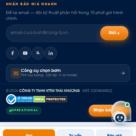
NHẬN BÁO GIÁ NHANH
Để lại email — đội kỹ thuật phản hồi trong 15 phút giờ hành
chính.
Gửi
ZL
Công cụ chọn bơm
Tính lưu lượng · cột áp → ra model
© 2026
CÔNG TY TNHH KTTM THÁI KHƯƠNG
· MST: 0304844502
Nhận báo giá
OPERATIONAL