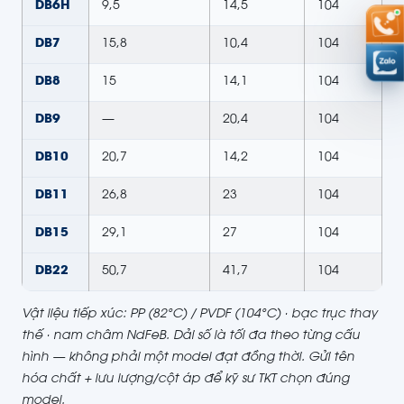
DB6H
9,5
14,5
104
DB7
15,8
10,4
104
DB8
15
14,1
104
DB9
—
20,4
104
DB10
20,7
14,2
104
DB11
26,8
23
104
DB15
29,1
27
104
DB22
50,7
41,7
104
Vật liệu tiếp xúc: PP (82°C) / PVDF (104°C) · bạc trục thay
thế · nam châm NdFeB. Dải số là tối đa theo từng cấu
hình — không phải một model đạt đồng thời. Gửi tên
hóa chất + lưu lượng/cột áp để kỹ sư TKT chọn đúng
model.