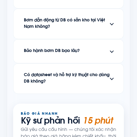
Bơm dẫn động từ DB có sẵn kho tại Việt
Nam không?
Bảo hành bơm DB bao lâu?
Có datasheet và hỗ trợ kỹ thuật cho dòng
DB không?
BÁO GIÁ NHANH
Kỹ sư phản hồi
15 phút
Gửi yêu cầu cấu hình — chúng tôi xác nhận
báo giá theo giá hãng kèm chiết khấu, thời