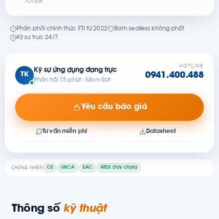
TỐI ĐA
Phân phối chính thức FTI từ 2022
Bơm sealless không phốt
Kỹ sư trực 24/7
HOTLINE
Kỹ sư ứng dụng đang trực
TK
0941.400.488
Phản hồi 15 phút · Mon–Sat
Yêu cầu báo giá
Tư vấn miễn phí
Datasheet
CE
UKCA
EAC
ATEX (tùy chọn)
CHỨNG NHẬN
Thông số
kỹ thuật