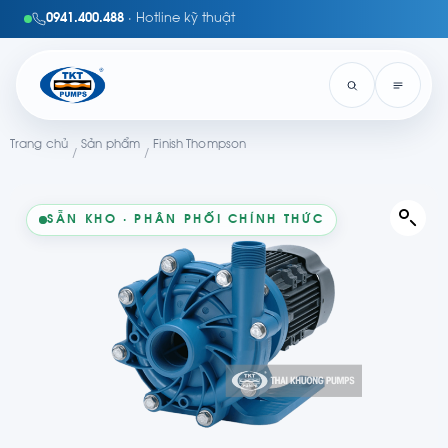
0941.400.488
· Hotline kỹ thuật
Trang chủ
Sản phẩm
Finish Thompson
/
/
SẴN KHO · PHÂN PHỐI CHÍNH THỨC