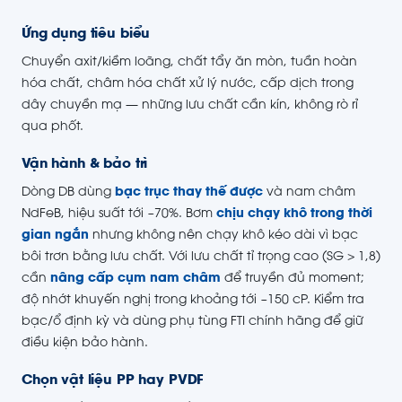
Ứng dụng tiêu biểu
Chuyển axit/kiềm loãng, chất tẩy ăn mòn, tuần hoàn
hóa chất, châm hóa chất xử lý nước, cấp dịch trong
dây chuyền mạ — những lưu chất cần kín, không rò rỉ
qua phốt.
Vận hành & bảo trì
Dòng DB dùng
bạc trục thay thế được
và nam châm
NdFeB, hiệu suất tới ~70%. Bơm
chịu chạy khô trong thời
gian ngắn
nhưng không nên chạy khô kéo dài vì bạc
bôi trơn bằng lưu chất. Với lưu chất tỉ trọng cao (SG > 1,8)
cần
nâng cấp cụm nam châm
để truyền đủ moment;
độ nhớt khuyến nghị trong khoảng tới ~150 cP. Kiểm tra
bạc/ổ định kỳ và dùng phụ tùng FTI chính hãng để giữ
điều kiện bảo hành.
Chọn vật liệu PP hay PVDF