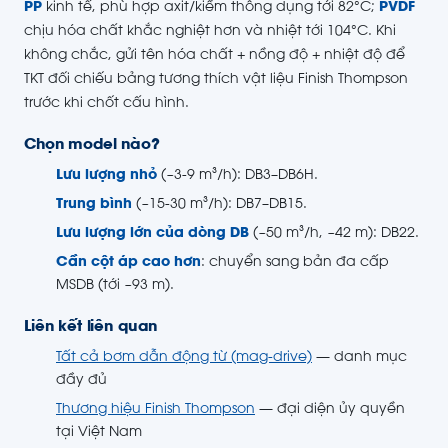
PP
kinh tế, phù hợp axit/kiềm thông dụng tới 82°C;
PVDF
chịu hóa chất khắc nghiệt hơn và nhiệt tới 104°C. Khi
không chắc, gửi tên hóa chất + nồng độ + nhiệt độ để
TKT đối chiếu bảng tương thích vật liệu Finish Thompson
trước khi chốt cấu hình.
Chọn model nào?
Lưu lượng nhỏ
(~3-9 m³/h): DB3–DB6H.
Trung bình
(~15-30 m³/h): DB7–DB15.
Lưu lượng lớn của dòng DB
(~50 m³/h, ~42 m): DB22.
Cần cột áp cao hơn
: chuyển sang bản đa cấp
MSDB (tới ~93 m).
Liên kết liên quan
Tất cả bơm dẫn động từ (mag-drive)
— danh mục
đầy đủ
Thương hiệu Finish Thompson
— đại diện ủy quyền
tại Việt Nam