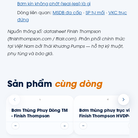
Bơm kín không phớt (seal-less) là gì
Dòng liên quan:
MSDB đa cấp
·
SP tự mồi
·
VKC trục
đứng
Nguồn thông số: datasheet Finish Thompson
(finishthompson.com / ftiair.com). Phân phối chính thức
tại Việt Nam bởi Thái Khương Pumps — hỗ trợ kỹ thuật,
phụ tùng và báo giá.
Sản phẩm
cùng dòng
Bơm Thùng Phuy Dòng TM
Bơm thùng phuy trục vít
- Finish Thompson
Finish Thompson HVDP-LR
—
→
—
→