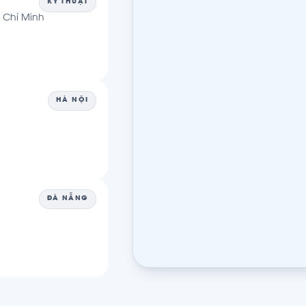
KỸ THUẬT
ồ Chí Minh
HÀ NỘI
ĐÀ NẴNG