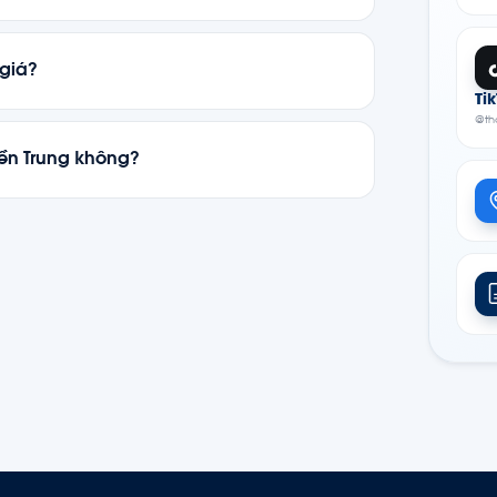
át, đo đạc thông số. Dịch vụ
hoàn toàn miễn
 giá?
Ti
p (m)
, nhiệt độ và tiêu chuẩn ngành (ATEX,
@th
iền Trung không?
Đà Nẵng
, đội ngũ kỹ thuật phủ sóng toàn