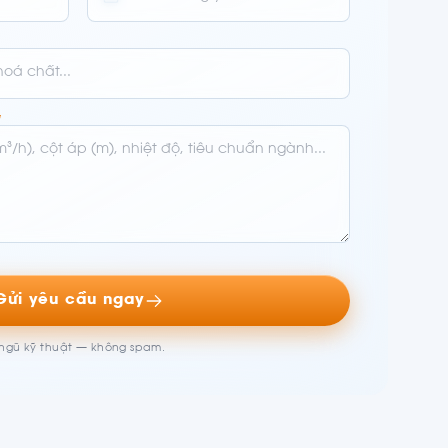
*
Gửi yêu cầu ngay
i ngũ kỹ thuật — không spam.