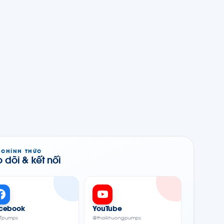
 CHÍNH THỨC
 dõi & kết nối
cebook
YouTube
Tpumps
@thaikhuongpumps