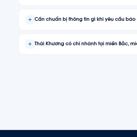
Có. Đội ngũ kỹ thuật đến tận nhà máy khảo s
phí
.
Cần chuẩn bị thông tin gì khi yêu cầu báo
Cung cấp:
loại lưu chất
,
lưu lượng (m³/h)
,
cột á
FDA, UL/FM).
Thái Khương có chi nhánh tại miền Bắc, m
Có. Trụ sở tại
TP.HCM
, chi nhánh tại
Hà Nội
và
quốc.