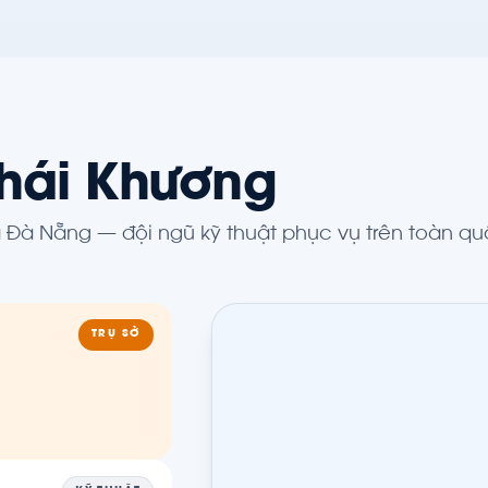
hái Khương
và Đà Nẵng — đội ngũ kỹ thuật phục vụ trên toàn qu
TRỤ SỞ