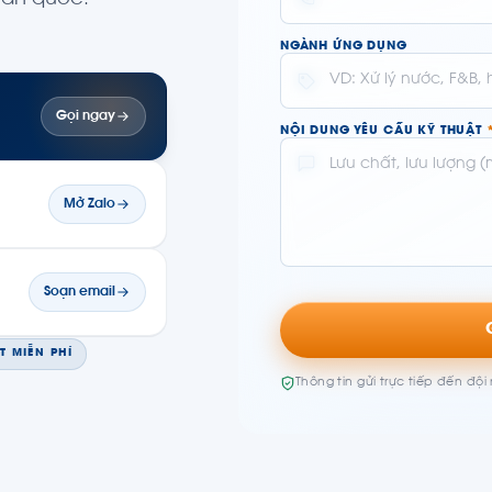
NGÀNH ỨNG DỤNG
Gọi ngay
NỘI DUNG YÊU CẦU KỸ THUẬT
Mở Zalo
Soạn email
T MIỄN PHÍ
Thông tin gửi trực tiếp đến độ