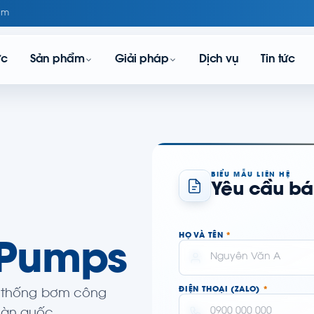
om
ực
Sản phẩm
Giải pháp
Dịch vụ
Tin tức
BIỂU MẪU LIÊN HỆ
Yêu cầu báo
HỌ VÀ TÊN
*
 Pumps
ĐIỆN THOẠI (ZALO)
*
ệ thống bơm công
toàn quốc.