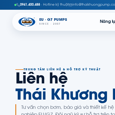
0941.400.488
· Hotline kỹ thuật
info@thaikhuongpump.c
EU · G7 PUMPS
Năng l
SINCE · 2007
TRUNG TÂM LIÊN HỆ & HỖ TRỢ KỸ THUẬT
Liên hệ
Thái Khương
Tư vấn chọn bơm, báo giá và thiết kế h
nghiệp EU/G7. Đội ngũ kỹ sư hỗ trợ trên 