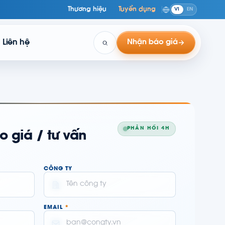
Thương hiệu
Tuyển dụng
VI
EN
Liên hệ
Nhận báo giá
PHẢN HỒI 4H
 giá / tư vấn
CÔNG TY
EMAIL
*