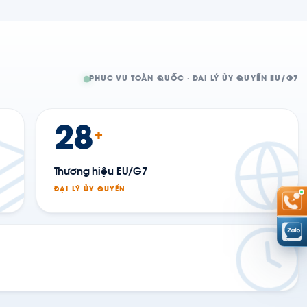
PHỤC VỤ TOÀN QUỐC · ĐẠI LÝ ỦY QUYỀN EU/G7
28
+
Thương hiệu EU/G7
ĐẠI LÝ ỦY QUYỀN