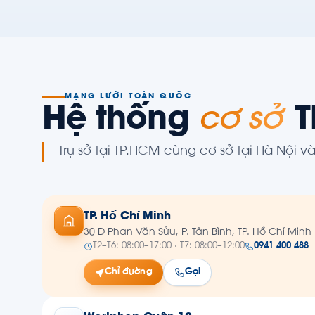
MẠNG LƯỚI TOÀN QUỐC
Hệ thống
cơ sở
T
Trụ sở tại TP.HCM cùng cơ sở tại Hà Nội 
TP. Hồ Chí Minh
30 D Phan Văn Sửu, P. Tân Bình, TP. Hồ Chí Minh
T2–T6: 08:00–17:00 · T7: 08:00–12:00
0941 400 488
Chỉ đường
Gọi