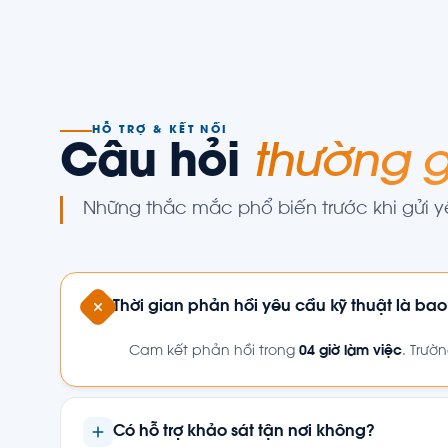
HỖ TRỢ & KẾT NỐI
Câu hỏi
thường 
Những thắc mắc phổ biến trước khi gửi 
Thời gian phản hồi yêu cầu kỹ thuật là bao
Cam kết phản hồi trong
04 giờ làm việc
. Trườ
Có hỗ trợ khảo sát tận nơi không?