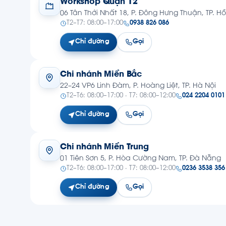
Workshop Quận 12
06 Tân Thới Nhất 18, P. Đông Hưng Thuận, TP. H
T2–T7: 08:00–17:00
0938 826 086
Chỉ đường
Gọi
Chi nhánh Miền Bắc
22–24 VP6 Linh Đàm, P. Hoàng Liệt, TP. Hà Nội
T2–T6: 08:00–17:00 · T7: 08:00–12:00
024 2204 0101
Chỉ đường
Gọi
Chi nhánh Miền Trung
01 Tiên Sơn 5, P. Hòa Cường Nam, TP. Đà Nẵng
T2–T6: 08:00–17:00 · T7: 08:00–12:00
0236 3538 356
Chỉ đường
Gọi