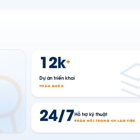
12k
+
Dự án triển khai
TOÀN QUỐC
24/7
Hỗ trợ kỹ thuật
PHẢN HỒI TRONG 4H LÀM VIỆC