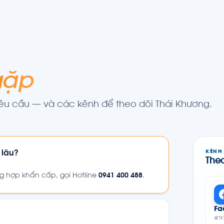
gặp
yêu cầu — và các kênh để theo dõi Thái Khương.
 lâu?
KÊNH
Theo
ng hợp khẩn cấp, gọi Hotline
0941 400 488
.
Fa
@TK