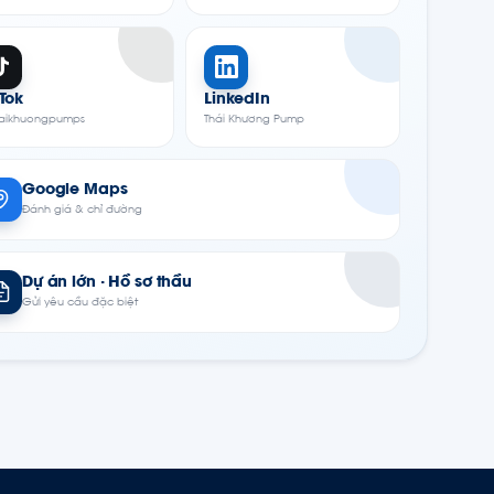
kTok
LinkedIn
aikhuongpumps
Thái Khương Pump
Google Maps
Đánh giá & chỉ đường
Dự án lớn · Hồ sơ thầu
Gửi yêu cầu đặc biệt