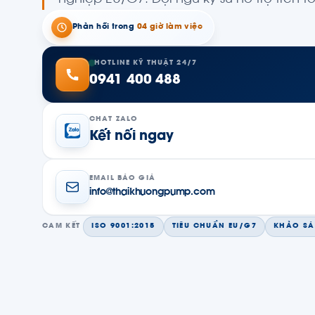
Phản hồi trong
04 giờ làm việc
HOTLINE KỸ THUẬT 24/7
0941 400 488
CHAT ZALO
Kết nối ngay
EMAIL BÁO GIÁ
info@thaikhuongpump.com
ISO 9001:2015
TIÊU CHUẨN EU/G7
KHẢO SÁ
CAM KẾT