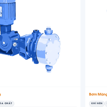
g
Bơm Màng
ÓA CHẤT
KHÍ NÉN