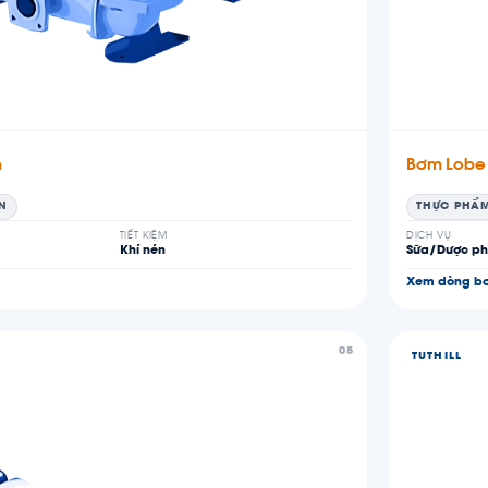
n
Bơm Lobe
ỆN
THỰC PHẨ
TIẾT KIỆM
DỊCH VỤ
Khí nén
Sữa/Dược p
Xem dòng b
05
TUTHILL