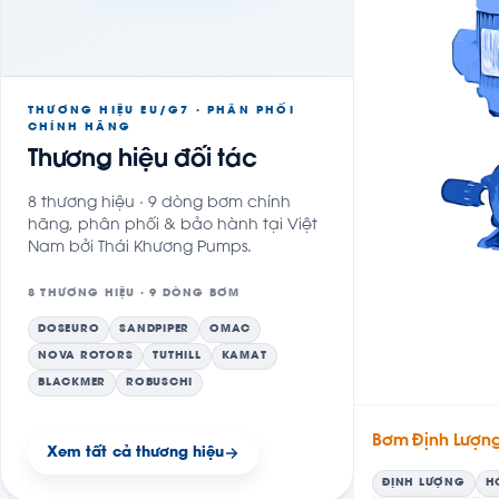
THƯƠNG HIỆU EU/G7 · PHÂN PHỐI
CHÍNH HÃNG
Thương hiệu đối tác
8 thương hiệu · 9 dòng bơm chính
hãng, phân phối & bảo hành tại Việt
Nam bởi Thái Khương Pumps.
8 THƯƠNG HIỆU · 9 DÒNG BƠM
DOSEURO
SANDPIPER
OMAC
NOVA ROTORS
TUTHILL
KAMAT
BLACKMER
ROBUSCHI
Bơm Định Lượn
Xem tất cả thương hiệu
ĐỊNH LƯỢNG
H