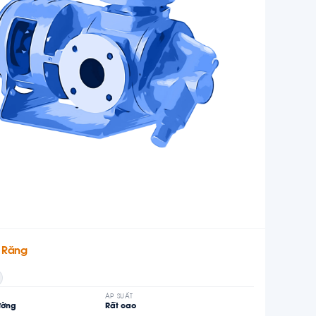
 Răng
ÁP SUẤT
ường
Rất cao