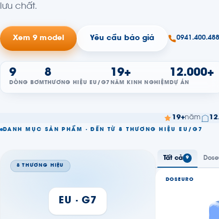
lưu chất.
Xem 9 model
Yêu cầu báo giá
0941.400.48
9
8
19+
12.000+
DÒNG BƠM
THƯƠNG HIỆU EU/G7
NĂM KINH NGHIỆM
DỰ ÁN
19+
năm
12
DANH MỤC SẢN PHẨM · ĐẾN TỪ 8 THƯƠNG HIỆU EU/G7
Tất cả
Dose
9
8 THƯƠNG HIỆU
DOSEURO
EU · G7