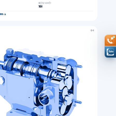
BƠM KHÔ
Tốt
ơm
04