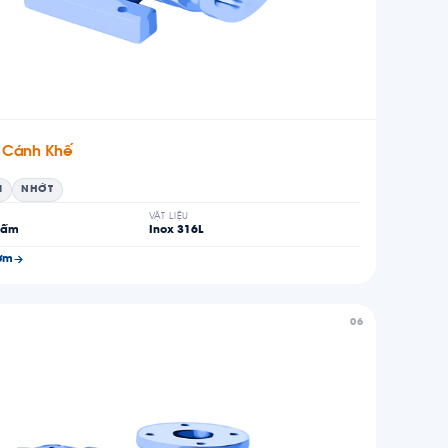
 Cánh Khế
M
NHỚT
VẬT LIỆU
hẩm
Inox 316L
ơm
06