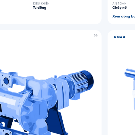
ĐIỀU KHIỂN
AN TOÀN
Tự động
Cháy nổ
Xem dòng b
03
OMAC