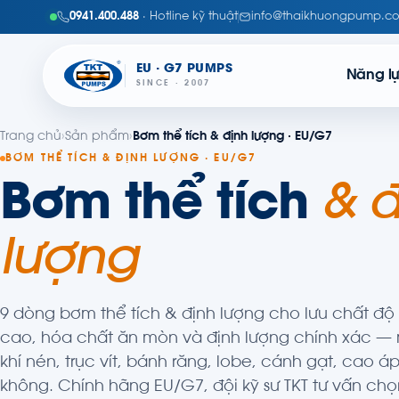
0941.400.488
· Hotline kỹ thuật
info@thaikhuongpump.c
EU · G7 PUMPS
Năng l
SINCE · 2007
Trang chủ
›
Sản phẩm
›
Bơm thể tích & định lượng · EU/G7
BƠM THỂ TÍCH & ĐỊNH LƯỢNG · EU/G7
Bơm thể tích
& đ
lượng
9 dòng bơm thể tích & định lượng cho lưu chất độ
cao, hóa chất ăn mòn và định lượng chính xác 
khí nén, trục vít, bánh răng, lobe, cánh gạt, cao á
không. Chính hãng EU/G7, đội kỹ sư TKT tư vấn ch