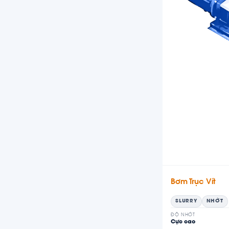
Bơm Trục Vít
SLURRY
NHỚT
ĐỘ NHỚT
Cực cao