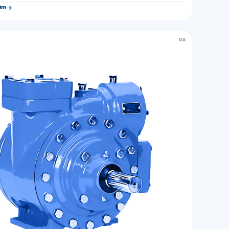
ơm
08