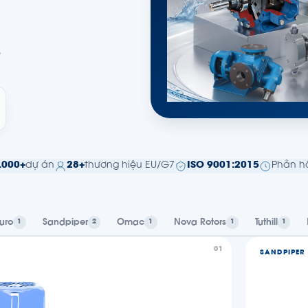
8
.000+
dự án
28+
thương hiệu EU/G7
ISO 9001:2015
Phản hồ
uro
Sandpiper
Omac
Nova Rotors
Tuthill
1
2
1
1
1
01
SANDPIPER