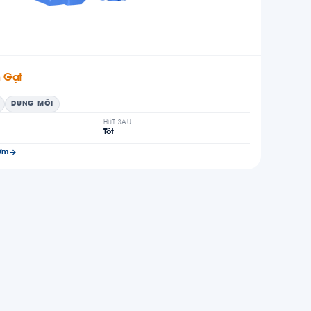
 Gạt
DUNG MÔI
HÚT SÂU
Tốt
ơm