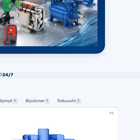
i
24/7
Kamat
Blackmer
Robuschi
1
1
1
02