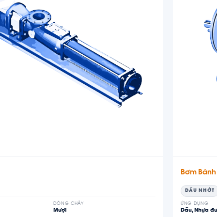
Bơm Bánh
DẦU NHỚT
DÒNG CHẢY
ỨNG DỤNG
Mượt
Dầu, Nhựa đ