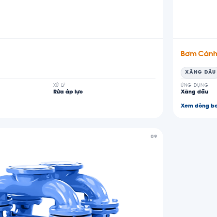
Bơm Cánh
XĂNG DẦU
XỬ LÝ
ỨNG DỤNG
Rửa áp lực
Xăng dầu
Xem dòng b
09