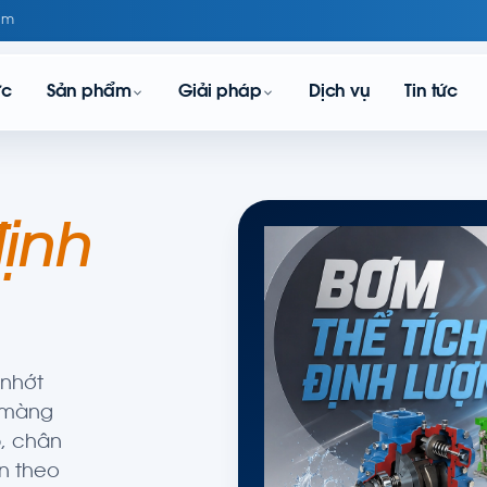
om
ực
Sản phẩm
Giải pháp
Dịch vụ
Tin tức
ịnh
 nhớt
— màng
p, chân
ọn theo