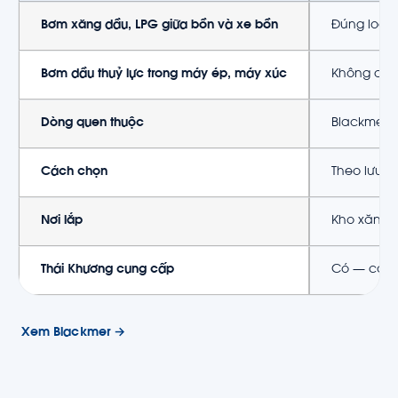
Bơm xăng dầu, LPG giữa bồn và xe bồn
Đúng loại
Bơm dầu thuỷ lực trong máy ép, máy xúc
Không dùn
Dòng quen thuộc
Blackmer, 
Cách chọn
Theo lưu c
Nơi lắp
Kho xăng d
Thái Khương cung cấp
Có — các 
Xem Blackmer →