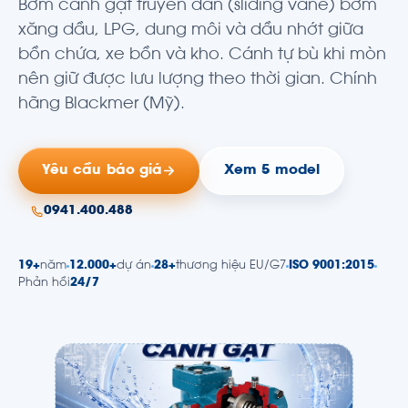
Bơm cánh gạt truyền dẫn (sliding vane) bơm
xăng dầu, LPG, dung môi và dầu nhớt giữa
bồn chứa, xe bồn và kho. Cánh tự bù khi mòn
nên giữ được lưu lượng theo thời gian. Chính
hãng Blackmer (Mỹ).
Yêu cầu báo giá
Xem 5 model
0941.400.488
19+
năm
12.000+
dự án
28+
thương hiệu EU/G7
ISO 9001:2015
Phản hồi
24/7