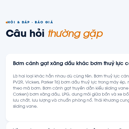
HỎI & ĐÁP · BÁO GIÁ
Câu hỏi
thường gặp
Bơm cánh gạt xăng dầu khác bơm thuỷ lực c
Là hai loại khác hẳn nhau dù cùng tên. Bơm thuỷ lực cán
PV2R, Vickers, Parker T6) bơm dầu thuỷ lực trong máy ép,
theo mã bơm. Bơm cánh gạt truyền dẫn kiểu sliding vane 
Corken) bơm xăng dầu, LPG, dung môi giữa bồn và xe bồ
lưu chất, lưu lượng và chuẩn phòng nổ. Thái Khương cu
sliding vane.