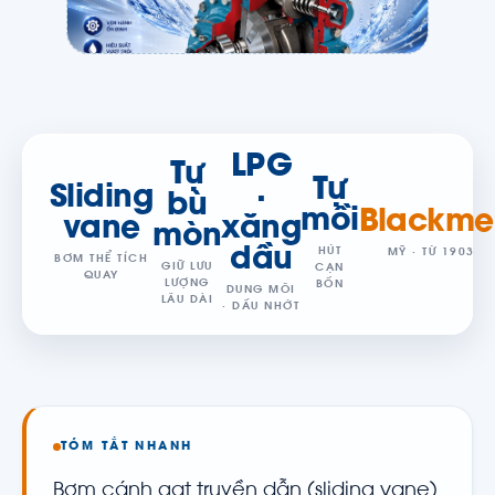
LPG
Tự
Tự
Sliding
·
bù
mồi
Blackme
vane
xăng
mòn
dầu
HÚT
MỸ · TỪ 1903
BƠM THỂ TÍCH
GIỮ LƯU
CẠN
QUAY
LƯỢNG
BỒN
DUNG MÔI
LÂU DÀI
· DẦU NHỚT
TÓM TẮT NHANH
Bơm cánh gạt truyền dẫn (sliding vane)