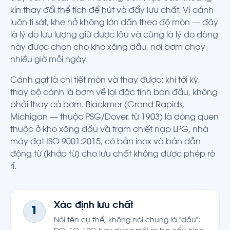
kín thay đổi thể tích để hút và đẩy lưu chất. Vì cánh
luôn tì sát, khe hở không lớn dần theo độ mòn — đây
là lý do lưu lượng giữ được lâu và cũng là lý do dòng
này được chọn cho kho xăng dầu, nơi bơm chạy
nhiều giờ mỗi ngày.
Cánh gạt là chi tiết mòn và thay được: khi tới kỳ,
thay bộ cánh là bơm về lại đặc tính ban đầu, không
phải thay cả bơm. Blackmer (Grand Rapids,
Michigan — thuộc PSG/Dover, từ 1903) là dòng quen
thuộc ở kho xăng dầu và trạm chiết nạp LPG, nhà
máy đạt ISO 9001:2015, có bản inox và bản dẫn
động từ (khớp từ) cho lưu chất không được phép rò
rỉ.
Xác định lưu chất
1
Nói tên cụ thể, không nói chung là "dầu":