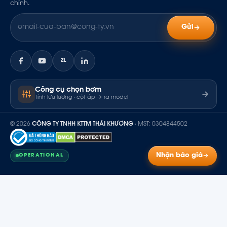
chính.
Gửi
ZL
Công cụ chọn bơm
Tính lưu lượng · cột áp → ra model
© 2026
CÔNG TY TNHH KTTM THÁI KHƯƠNG
· MST: 0304844502
Nhận báo giá
OPERATIONAL