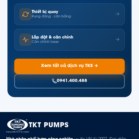
Thiết bị quay
→
Rung động · cân bằng
Lắp đặt & căn chỉnh
→
Căn chỉnh laser
Xem tất cả dịch vụ TKS →
0941.400.488
TKT PUMPS