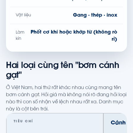
Gang · thép · inox
Vật liệu
Phốt cơ khí hoặc khớp từ (không rò
Làm
kín
rỉ)
Hai loại cùng tên "bơm cánh
gạt"
Ở Việt Nam, hai thứ rất khác nhau cùng mang tên
bơm cánh gạt. Hỏi giá mà không nói rõ đang hỏi loại
nào thì con số nhận về lệch nhau rất xa. Danh mục
này là cột bên trái.
TIÊU CHÍ
Cánh gạ