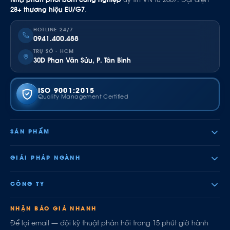
Nhà phân phối bơm công nghiệp
uy tín VN từ 2007. Đại diện
28+ thương hiệu EU/G7
.
HOTLINE 24/7
0941.400.488
TRỤ SỞ · HCM
30D Phan Văn Sửu, P. Tân Bình
ISO 9001:2015
Quality Management Certified
SẢN PHẨM
GIẢI PHÁP NGÀNH
CÔNG TY
NHẬN BÁO GIÁ NHANH
Để lại email — đội kỹ thuật phản hồi trong 15 phút giờ hành