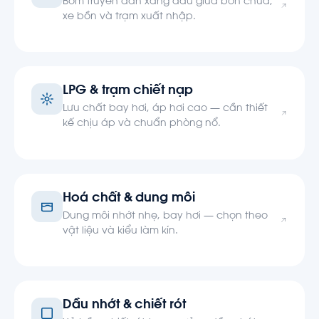
Bơm truyền dẫn xăng dầu giữa bồn chứa,
xe bồn và trạm xuất nhập.
LPG & trạm chiết nạp
Lưu chất bay hơi, áp hơi cao — cần thiết
kế chịu áp và chuẩn phòng nổ.
Hoá chất & dung môi
Dung môi nhớt nhẹ, bay hơi — chọn theo
vật liệu và kiểu làm kín.
Dầu nhớt & chiết rót