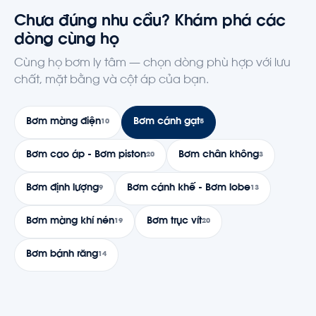
Chưa đúng nhu cầu? Khám phá các
dòng cùng họ
Cùng họ bơm ly tâm — chọn dòng phù hợp với lưu
chất, mặt bằng và cột áp của bạn.
Bơm màng điện
Bơm cánh gạt
10
5
Bơm cao áp - Bơm piston
Bơm chân không
20
3
Bơm định lượng
Bơm cánh khế - Bơm lobe
9
13
Bơm màng khí nén
Bơm trục vít
19
20
Bơm bánh răng
14