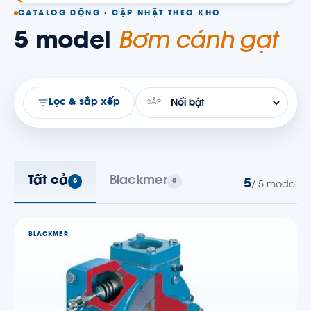
CATALOG ĐỘNG · CẬP NHẬT THEO KHO
5 model
Bơm cánh gạt
Lọc & sắp xếp
SẮP
Tất cả
Blackmer
5
5
5
/ 5 model
BLACKMER