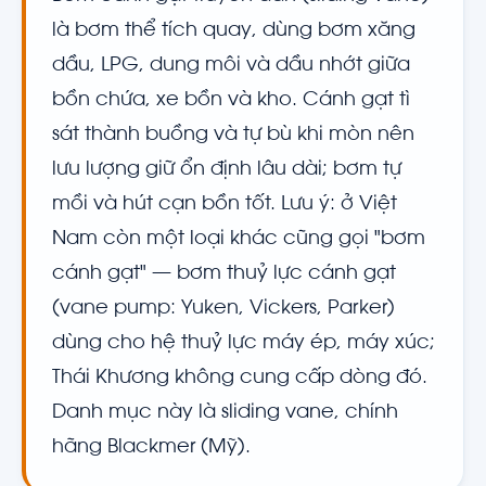
là bơm thể tích quay, dùng bơm xăng
dầu, LPG, dung môi và dầu nhớt giữa
bồn chứa, xe bồn và kho. Cánh gạt tì
sát thành buồng và tự bù khi mòn nên
lưu lượng giữ ổn định lâu dài; bơm tự
mồi và hút cạn bồn tốt. Lưu ý: ở Việt
Nam còn một loại khác cũng gọi "bơm
cánh gạt" — bơm thuỷ lực cánh gạt
(vane pump: Yuken, Vickers, Parker)
dùng cho hệ thuỷ lực máy ép, máy xúc;
Thái Khương không cung cấp dòng đó.
Danh mục này là sliding vane, chính
hãng Blackmer (Mỹ).