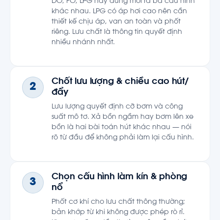
DO, FO, LPG hay dung môi ra ba cấu hình
khác nhau. LPG có áp hơi cao nên cần
thiết kế chịu áp, van an toàn và phốt
riêng. Lưu chất là thông tin quyết định
nhiều nhánh nhất.
Chốt lưu lượng & chiều cao hút/
2
đẩy
Lưu lượng quyết định cỡ bơm và công
suất mô tơ. Xả bồn ngầm hay bơm lên xe
bồn là hai bài toán hút khác nhau — nói
rõ từ đầu để không phải làm lại cấu hình.
Chọn cấu hình làm kín & phòng
3
nổ
Phốt cơ khí cho lưu chất thông thường;
bản khớp từ khi không được phép rò rỉ.