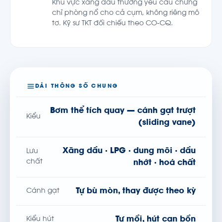
Khu vực xăng dầu thường yêu cầu chứng
chỉ phòng nổ cho cả cụm, không riêng mô
tơ. Kỹ sư TKT đối chiếu theo CO-CQ.
DẢI THÔNG SỐ CHUNG
Bơm thể tích quay — cánh gạt trượt
Kiểu
(sliding vane)
Xăng dầu · LPG · dung môi · dầu
Lưu
chất
nhớt · hoá chất
Tự bù mòn, thay được theo kỳ
Cánh gạt
Tự mồi, hút cạn bồn
Kiểu hút