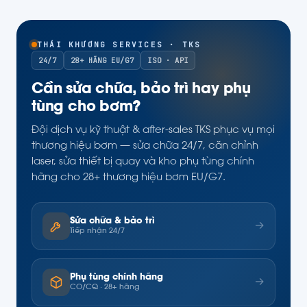
THÁI KHƯƠNG SERVICES · TKS
24/7
28+ HÃNG EU/G7
ISO · API
Cần sửa chữa, bảo trì hay phụ
tùng cho bơm?
Đội dịch vụ kỹ thuật & after-sales TKS phục vụ mọi
thương hiệu bơm — sửa chữa 24/7, căn chỉnh
laser, sửa thiết bị quay và kho phụ tùng chính
hãng cho 28+ thương hiệu bơm EU/G7.
Sửa chữa & bảo trì
→
Tiếp nhận 24/7
Phụ tùng chính hãng
→
CO/CQ · 28+ hãng