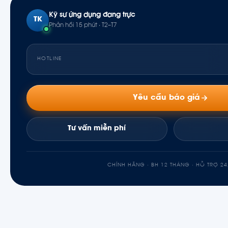
Kỹ sư ứng dụng đang trực
TK
Phản hồi 15 phút · T2–T7
HOTLINE
Yêu cầu báo giá
Tư vấn miễn phí
CHÍNH HÃNG · BH 12 THÁNG · HỖ TRỢ 24