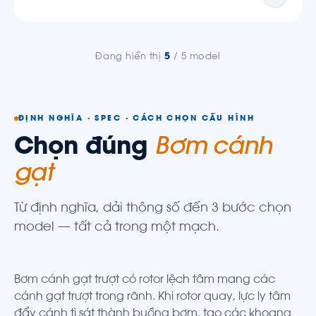
Đang hiển thị
5
/ 5 model
ĐỊNH NGHĨA · SPEC · CÁCH CHỌN CẤU HÌNH
Chọn đúng
Bơm cánh
gạt
Từ định nghĩa, dải thông số đến 3 bước chọn
model — tất cả trong một mạch.
Bơm cánh gạt trượt có rotor lệch tâm mang các
cánh gạt trượt trong rãnh. Khi rotor quay, lực ly tâm
đẩy cánh tì sát thành buồng bơm, tạo các khoang