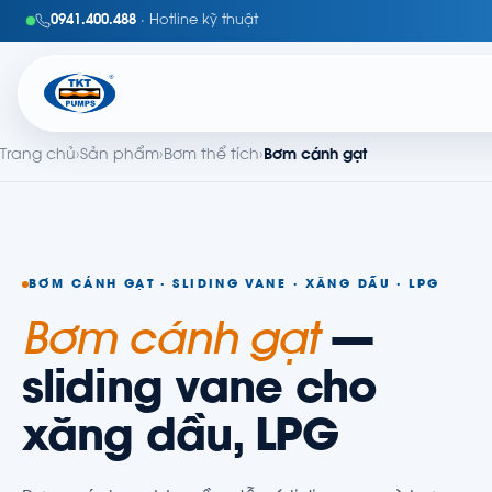
0941.400.488
· Hotline kỹ thuật
Trang chủ
›
Sản phẩm
›
Bơm thể tích
›
Bơm cánh gạt
BƠM CÁNH GẠT · SLIDING VANE · XĂNG DẦU · LPG
Bơm cánh gạt
—
sliding vane cho
xăng dầu, LPG