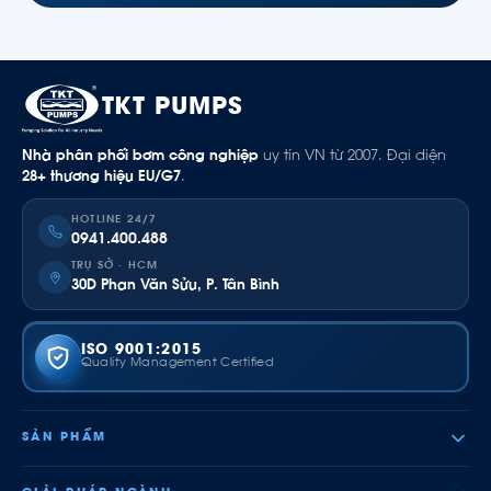
TKT PUMPS
Nhà phân phối bơm công nghiệp
uy tín VN từ 2007. Đại diện
28+ thương hiệu EU/G7
.
HOTLINE 24/7
0941.400.488
TRỤ SỞ · HCM
30D Phan Văn Sửu, P. Tân Bình
ISO 9001:2015
Quality Management Certified
SẢN PHẨM