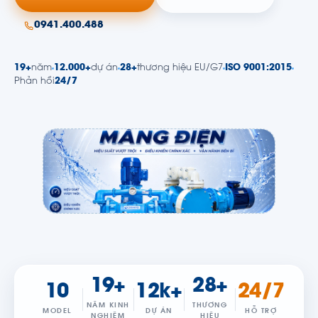
0941.400.488
19+
năm
12.000+
dự án
28+
thương hiệu EU/G7
ISO 9001:2015
Phản hồi
24/7
19+
28+
10
12k+
24/7
NĂM KINH
THƯƠNG
MODEL
DỰ ÁN
HỖ TRỢ
NGHIỆM
HIỆU