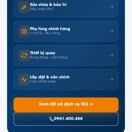
Sửa chữa & bảo trì
→
Tiếp nhận 24/7
Phụ tùng chính hãng
→
CO/CQ · 28+ hãng
Thiết bị quay
→
Rung động · cân bằng
Lắp đặt & căn chỉnh
→
Căn chỉnh laser
Xem tất cả dịch vụ TKS →
0941.400.488