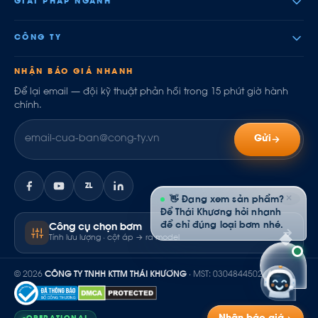
GIẢI PHÁP NGÀNH
CÔNG TY
NHẬN BÁO GIÁ NHANH
Để lại email — đội kỹ thuật phản hồi trong 15 phút giờ hành
chính.
Gửi
ZL
✕
👋 Đang xem sản phẩm?
Để Thái Khương hỏi nhanh
để chỉ đúng loại bơm nhé.
Công cụ chọn bơm
Tính lưu lượng · cột áp → ra model
© 2026
CÔNG TY TNHH KTTM THÁI KHƯƠNG
· MST: 0304844502