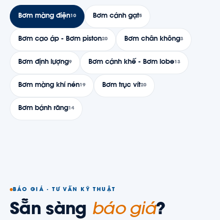
Bơm màng điện
Bơm cánh gạt
10
5
Bơm cao áp - Bơm piston
Bơm chân không
20
3
Bơm định lượng
Bơm cánh khế - Bơm lobe
9
13
Bơm màng khí nén
Bơm trục vít
19
20
Bơm bánh răng
14
BÁO GIÁ · TƯ VẤN KỸ THUẬT
Sẵn sàng
báo giá
?