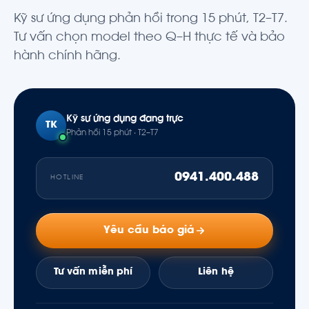
Kỹ sư ứng dụng phản hồi trong 15 phút, T2–T7.
Tư vấn chọn model theo Q–H thực tế và bảo
hành chính hãng.
Kỹ sư ứng dụng đang trực
TK
Phản hồi 15 phút · T2–T7
0941.400.488
HOTLINE
Yêu cầu báo giá
Tư vấn miễn phí
Liên hệ