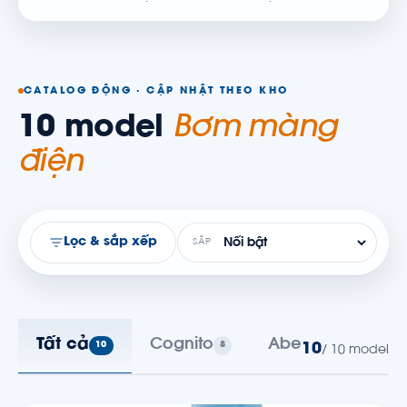
CATALOG ĐỘNG · CẬP NHẬT THEO KHO
10 model
Bơm màng
điện
Lọc & sắp xếp
SẮP
Tất cả
Cognito
Abel
10
8
2
10
/ 10 model