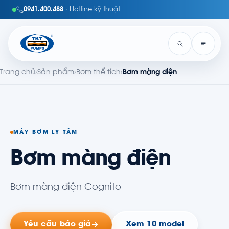
0941.400.488
· Hotline kỹ thuật
Trang chủ
›
Sản phẩm
›
Bơm thể tích
›
Bơm màng điện
MÁY BƠM LY TÂM
Bơm màng điện
Bơm màng điện Cognito
Yêu cầu báo giá
Xem 10 model