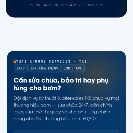
CHÍNH HÃNG · BH 12 THÁNG · HỖ TRỢ 24/7
THÁI KHƯƠNG SERVICES · TKS
24/7
28+ HÃNG EU/G7
ISO · API
Cần sửa chữa, bảo trì hay phụ
tùng cho bơm?
Đội dịch vụ kỹ thuật & after-sales TKS phục vụ mọi
thương hiệu bơm — sửa chữa 24/7, căn chỉnh
laser, sửa thiết bị quay và kho phụ tùng chính
hãng cho 28+ thương hiệu bơm EU/G7.