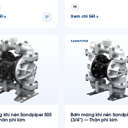
PB
ết
Xem chi tiết
SANDPIPER
 khí nén Sandpiper S05
Bơm màng khí nén Sandpi
Thân phi kim
(3/4″) — Thân phi kim