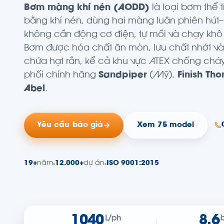
Bơm màng khí nén (AODD)
là loại bơm thể 
bằng khí nén, dùng hai màng luân phiên hút
không cần động cơ điện, tự mồi và chạy khô
Bơm được hóa chất ăn mòn, lưu chất nhớt và
chứa hạt rắn, kể cả khu vực ATEX chống chá
phối chính hãng
Sandpiper
(Mỹ),
Finish Th
Abel
.
Yêu cầu báo giá
Xem 75 model
19+
năm
12.000+
dự án
ISO 9001:2015
1040
8.6
L/ph