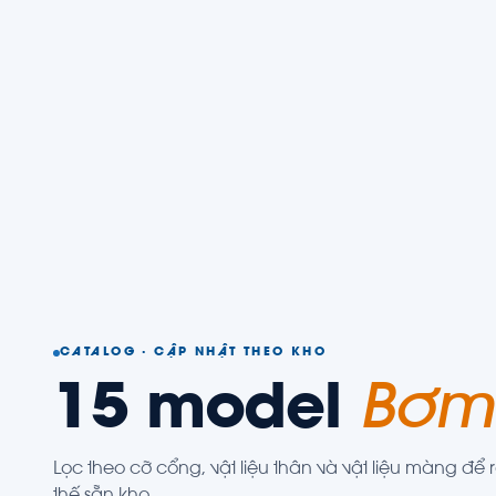
CATALOG · CẬP NHẬT THEO KHO
15
model
Bơm
Lọc theo cỡ cổng, vật liệu thân và vật liệu màng 
thế sẵn kho.