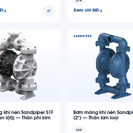
S15
ết
Xem chi tiết
SANDPIPER
 khí nén Sandpiper S1F
Bơm màng khí nén Sandpi
an lật)) — Thân phi kim
(2″) — Thân kim loại
S20