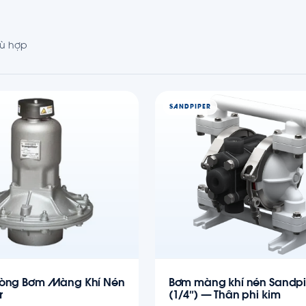
ù hợp
SANDPIPER
òng Bơm Màng Khí Nén
Bơm màng khí nén Sandpi
r
(1/4″) — Thân phi kim