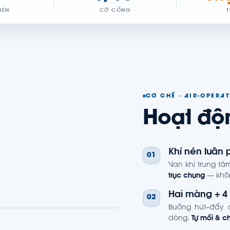
NÉN
CỠ CỔNG
CƠ CHẾ · AIR-OPERA
Hoạt đ
Khí nén luân 
01
Van khí trung t
trục chung
— khôn
Hai màng + 4 
02
Buồng hút–đẩy đ
dòng.
Tự mồi & c