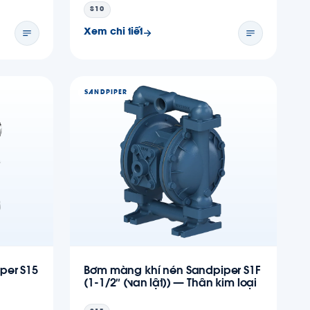
S10
Xem chi tiết
SANDPIPER
per S15
Bơm màng khí nén Sandpiper S1F
(1-1/2″ (van lật)) — Thân kim loại