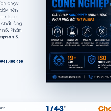
tích chạy
–đẩy nên
 an toàn.
 chất lỏng
y nổ. Phân
ompson
&
0941.400.488
1/4-3
Chạ
bar
"