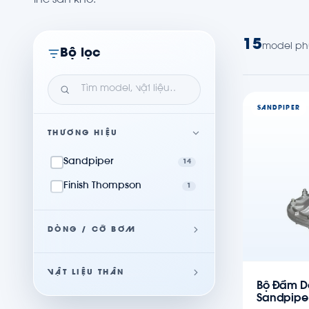
15
model ph
Bộ lọc
SANDPIPER
THƯƠNG HIỆU
Sandpiper
14
Finish Thompson
1
DÒNG / CỠ BƠM
VẬT LIỆU THÂN
Bộ Đầm D
Sandpipe