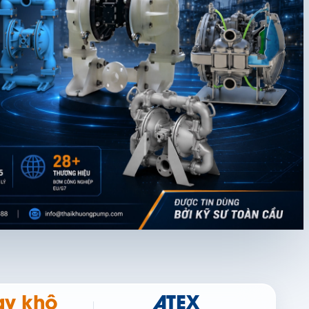
y khô
ATEX