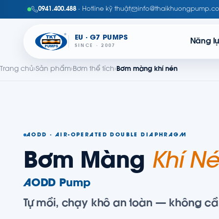
0941.400.488
· Hotline kỹ thuật
info@thaikhuongpump.c
EU · G7 PUMPS
Năng l
SINCE · 2007
Trang chủ
›
Sản phẩm
›
Bơm thể tích
›
Bơm màng khí nén
AODD · AIR-OPERATED DOUBLE DIAPHRAGM
Bơm Màng
Khí N
AODD Pump
Tự mồi, chạy khô an toàn — không cầ