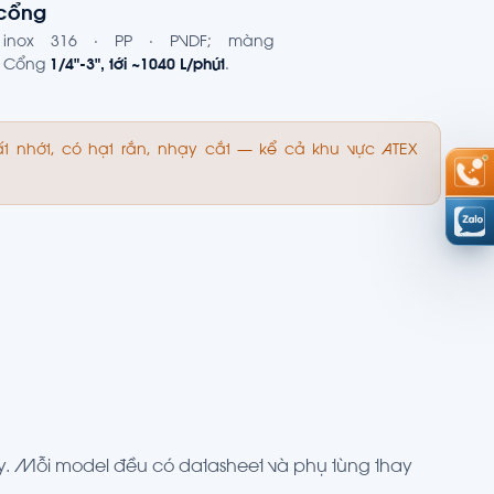
 cổng
inox 316 · PP · PVDF; màng
. Cổng
1/4"-3", tới ~1040 L/phút
.
t nhớt, có hạt rắn, nhạy cắt — kể cả khu vực ATEX
y. Mỗi model đều có datasheet và phụ tùng thay