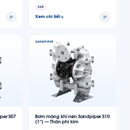
S05
Xem chi tiết
SANDPIPER
per S07
Bơm màng khí nén Sandpiper S10
(1″) — Thân phi kim