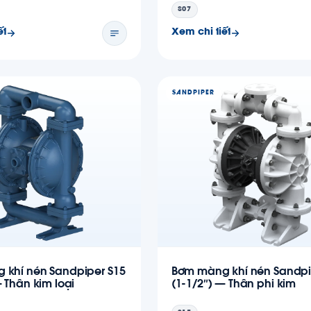
S07
ết
Xem chi tiết
SANDPIPER
 khí nén Sandpiper S15
Bơm màng khí nén Sandpi
— Thân kim loại
(1-1/2″) — Thân phi kim