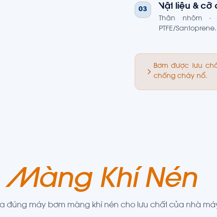
Vật liệu & cỡ
03
Thân nhôm · 
PTFE/Santoprene
Bơm được lưu chấ
chống cháy nổ.
 Màng Khí Nén
để ra đúng máy bơm màng khí nén cho lưu chất của nhà má