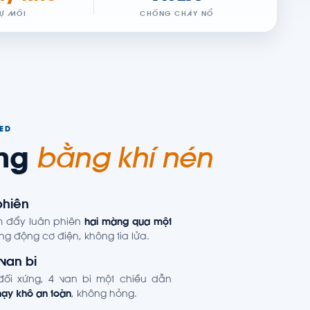
TỰ MỒI
CHỐNG CHÁY NỔ
TED
ộng
bằng khí nén
phiên
âm đẩy luân phiên
hai màng qua một
g động cơ điện, không tia lửa.
van bi
ối xứng, 4 van bi một chiều dẫn
hạy khô an toàn
, không hỏng.