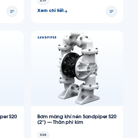
S1F
Xem chi tiết
SANDPIPER
per S20
Bơm màng khí nén Sandpiper S20
(2″) — Thân phi kim
S20