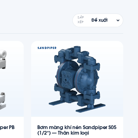
SẮP
XẾP
SANDPIPER
per PB
Bơm màng khí nén Sandpiper S05
(1/2″) — Thân kim loại