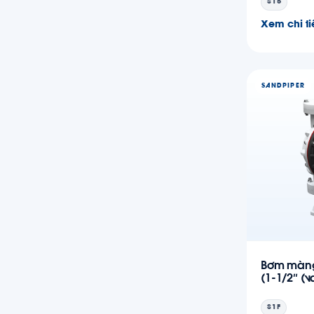
S15
Xem chi ti
SANDPIPER
Bơm màng
(1-1/2″ (v
S1F