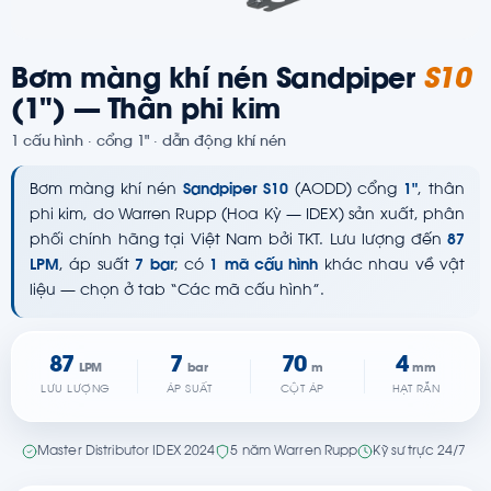
Bơm màng khí nén Sandpiper
S10
(1") — Thân phi kim
1 cấu hình · cổng 1" · dẫn động khí nén
Bơm màng khí nén
Sandpiper S10
(AODD) cổng
1"
, thân
phi kim, do Warren Rupp (Hoa Kỳ — IDEX) sản xuất, phân
phối chính hãng tại Việt Nam bởi TKT. Lưu lượng đến
87
LPM
, áp suất
7 bar
; có
1 mã cấu hình
khác nhau về vật
liệu — chọn ở tab “Các mã cấu hình”.
87
7
70
4
LPM
bar
m
mm
LƯU LƯỢNG
ÁP SUẤT
CỘT ÁP
HẠT RẮN
Master Distributor IDEX 2024
5 năm Warren Rupp
Kỹ sư trực 24/7