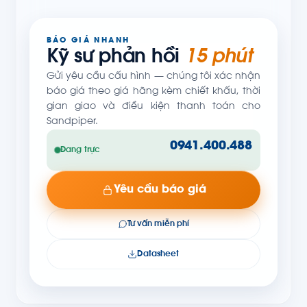
BÁO GIÁ NHANH
Kỹ sư phản hồi
15 phút
Gửi yêu cầu cấu hình — chúng tôi xác nhận
báo giá theo giá hãng kèm chiết khấu, thời
gian giao và điều kiện thanh toán cho
Sandpiper.
0941.400.488
Đang trực
Yêu cầu báo giá
Tư vấn miễn phí
Datasheet