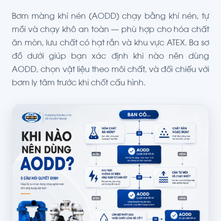
Bơm màng khí nén (AODD) chạy bằng khí nén, tự
mồi và chạy khô an toàn — phù hợp cho hóa chất
ăn mòn, lưu chất có hạt rắn và khu vực ATEX. Ba sơ
đồ dưới giúp bạn xác định khi nào nên dùng
AODD, chọn vật liệu theo môi chất, và đối chiếu với
bơm ly tâm trước khi chốt cấu hình.