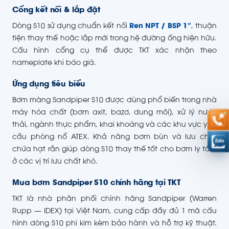
Cổng kết nối & lắp đặt
Dòng S10 sử dụng chuẩn kết nối
Ren NPT / BSP 1″
, thuận
tiện thay thế hoặc lắp mới trong hệ đường ống hiện hữu.
Cấu hình cổng cụ thể được TKT xác nhận theo
nameplate khi báo giá.
Ứng dụng tiêu biểu
Bơm màng Sandpiper S10 được dùng phổ biến trong nhà
máy hóa chất (bơm axit, bazơ, dung môi), xử lý nước
thải, ngành thực phẩm, khai khoáng và các khu vực yêu
cầu phòng nổ ATEX. Khả năng bơm bùn và lưu chất
chứa hạt rắn giúp dòng S10 thay thế tốt cho bơm ly tâm
ở các vị trí lưu chất khó.
Mua bơm Sandpiper S10 chính hãng tại TKT
TKT là nhà phân phối chính hãng Sandpiper (Warren
Rupp — IDEX) tại Việt Nam, cung cấp đầy đủ 1 mã cấu
hình dòng S10 phi kim kèm bảo hành và hỗ trợ kỹ thuật.