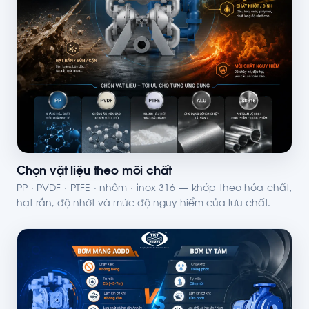
Chọn vật liệu theo môi chất
PP · PVDF · PTFE · nhôm · inox 316 — khớp theo hóa chất,
hạt rắn, độ nhớt và mức độ nguy hiểm của lưu chất.