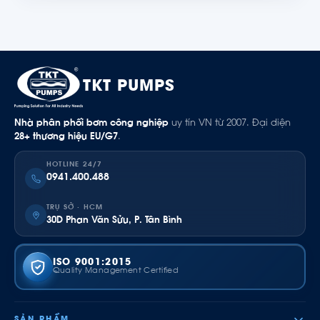
TKT PUMPS
Nhà phân phối bơm công nghiệp
uy tín VN từ 2007. Đại diện
28+ thương hiệu EU/G7
.
HOTLINE 24/7
0941.400.488
TRỤ SỞ · HCM
30D Phan Văn Sửu, P. Tân Bình
ISO 9001:2015
Quality Management Certified
SẢN PHẨM