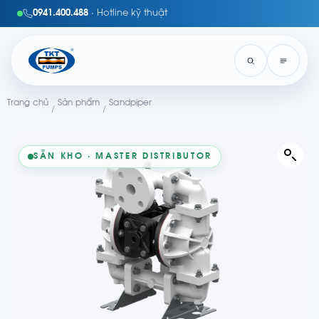
0941.400.488
· Hotline kỹ thuật
Trang chủ
Sản phẩm
Sandpiper
/
/
SẴN KHO · MASTER DISTRIBUTOR