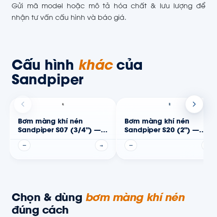
Gửi mã model hoặc mô tả hóa chất & lưu lượng để
nhận tư vấn cấu hình và báo giá.
Cấu hình
khác
của
Sandpiper
Bơm màng khí nén
Bơm màng khí nén
Sandpiper S07 (3/4") —
Sandpiper S20 (2") —
Thân phi kim
Thân kim loại
—
→
—
→
Chọn & dùng
bơm màng khí nén
đúng cách