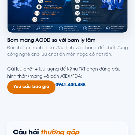
Bơm màng AODD so với bơm ly tâm
Đối chiếu nhanh theo đặc tính vận hành để chốt đúng
công nghệ cho lưu chất ăn mòn hoặc có hạt rắn.
Gửi lưu chất + lưu lượng để kỹ sư TKT chọn đúng cấu
hình thân/màng và bản ATEX/FDA:
0941.400.488
Yêu cầu báo giá
Câu hỏi
thường gặp