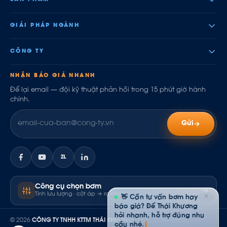
GIẢI PHÁP NGÀNH
CÔNG TY
NHẬN BÁO GIÁ NHANH
Để lại email — đội kỹ thuật phản hồi trong 15 phút giờ hành
chính.
Gửi
ZL
Công cụ chọn bơm
Tính lưu lượng · cột áp → ra model
✕
👋 Cần tư vấn bơm hay
báo giá? Để Thái Khương
hỏi nhanh, hỗ trợ đúng nhu
© 2026
CÔNG TY TNHH KTTM THÁI KHƯƠNG
· MST: 0304844502
cầu nhé.