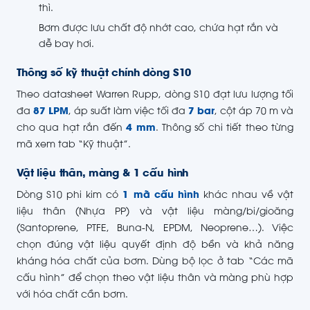
thì.
Bơm được lưu chất độ nhớt cao, chứa hạt rắn và
dễ bay hơi.
Thông số kỹ thuật chính dòng S10
Theo datasheet Warren Rupp, dòng S10 đạt lưu lượng tối
đa
87 LPM
, áp suất làm việc tối đa
7 bar
, cột áp 70 m và
cho qua hạt rắn đến
4 mm
. Thông số chi tiết theo từng
mã xem tab “Kỹ thuật”.
Vật liệu thân, màng & 1 cấu hình
Dòng S10 phi kim có
1 mã cấu hình
khác nhau về vật
liệu thân (Nhựa PP) và vật liệu màng/bi/gioăng
(Santoprene, PTFE, Buna-N, EPDM, Neoprene…). Việc
chọn đúng vật liệu quyết định độ bền và khả năng
kháng hóa chất của bơm. Dùng bộ lọc ở tab “Các mã
cấu hình” để chọn theo vật liệu thân và màng phù hợp
với hóa chất cần bơm.