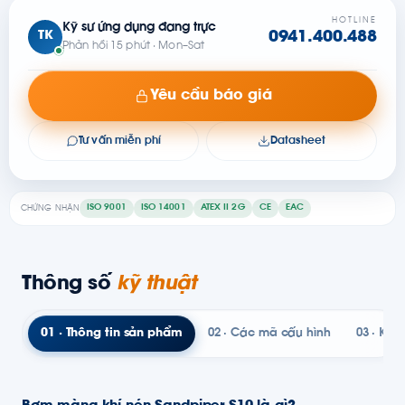
HOTLINE
Kỹ sư ứng dụng đang trực
TK
0941.400.488
Phản hồi 15 phút · Mon–Sat
Yêu cầu báo giá
Tư vấn miễn phí
Datasheet
ISO 9001
ISO 14001
ATEX II 2G
CE
EAC
CHỨNG NHẬN
Thông số
kỹ thuật
01 · Thông tin sản phẩm
02 · Các mã cấu hình
03 · Kỹ t