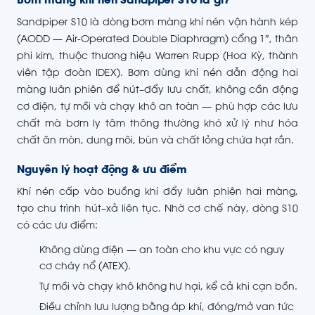
Bơm màng khí nén Sandpiper S10 là gì?
Sandpiper S10 là dòng bơm màng khí nén vận hành kép
(AODD — Air-Operated Double Diaphragm) cổng 1″, thân
phi kim, thuộc thương hiệu Warren Rupp (Hoa Kỳ, thành
viên tập đoàn IDEX). Bơm dùng khí nén dẫn động hai
màng luân phiên để hút–đẩy lưu chất, không cần động
cơ điện, tự mồi và chạy khô an toàn — phù hợp các lưu
chất mà bơm ly tâm thông thường khó xử lý như hóa
chất ăn mòn, dung môi, bùn và chất lỏng chứa hạt rắn.
Nguyên lý hoạt động & ưu điểm
Khí nén cấp vào buồng khí đẩy luân phiên hai màng,
tạo chu trình hút–xả liên tục. Nhờ cơ chế này, dòng S10
có các ưu điểm:
Không dùng điện — an toàn cho khu vực có nguy
cơ cháy nổ (ATEX).
Tự mồi và chạy khô không hư hại, kể cả khi cạn bồn.
Điều chỉnh lưu lượng bằng áp khí, đóng/mở van tức