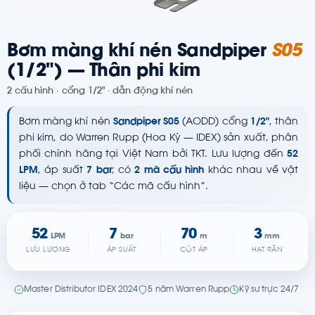
Bơm màng khí nén Sandpiper
S05
(1/2") — Thân phi kim
2 cấu hình · cổng 1/2" · dẫn động khí nén
Bơm màng khí nén
Sandpiper S05
(AODD) cổng
1/2"
, thân
phi kim, do Warren Rupp (Hoa Kỳ — IDEX) sản xuất, phân
phối chính hãng tại Việt Nam bởi TKT. Lưu lượng đến
52
LPM
, áp suất
7 bar
; có
2 mã cấu hình
khác nhau về vật
liệu — chọn ở tab “Các mã cấu hình”.
52
7
70
3
LPM
bar
m
mm
LƯU LƯỢNG
ÁP SUẤT
CỘT ÁP
HẠT RẮN
Master Distributor IDEX 2024
5 năm Warren Rupp
Kỹ sư trực 24/7