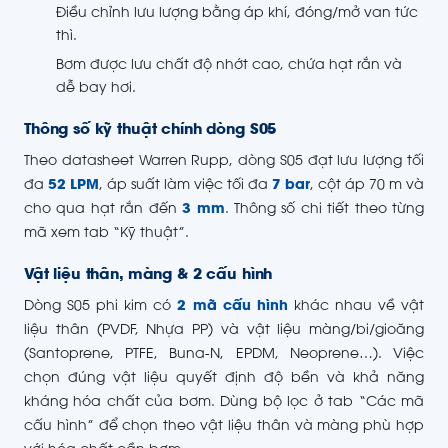
Điều chỉnh lưu lượng bằng áp khí, đóng/mở van tức
thì.
Bơm được lưu chất độ nhớt cao, chứa hạt rắn và
dễ bay hơi.
Thông số kỹ thuật chính dòng S05
Theo datasheet Warren Rupp, dòng S05 đạt lưu lượng tối
đa
52 LPM
, áp suất làm việc tối đa
7 bar
, cột áp 70 m và
cho qua hạt rắn đến
3 mm
. Thông số chi tiết theo từng
mã xem tab “Kỹ thuật”.
Vật liệu thân, màng & 2 cấu hình
Dòng S05 phi kim có
2 mã cấu hình
khác nhau về vật
liệu thân (PVDF, Nhựa PP) và vật liệu màng/bi/gioăng
(Santoprene, PTFE, Buna-N, EPDM, Neoprene…). Việc
chọn đúng vật liệu quyết định độ bền và khả năng
kháng hóa chất của bơm. Dùng bộ lọc ở tab “Các mã
cấu hình” để chọn theo vật liệu thân và màng phù hợp