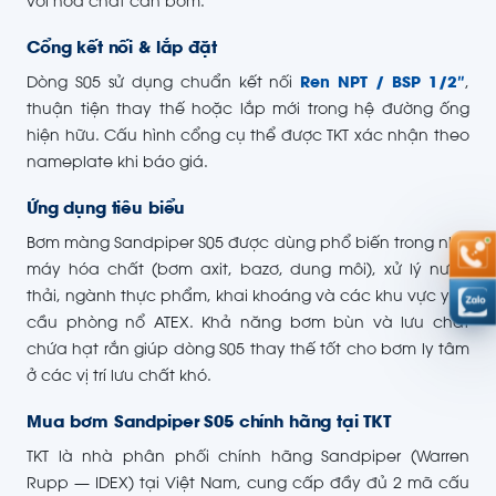
với hóa chất cần bơm.
Cổng kết nối & lắp đặt
Dòng S05 sử dụng chuẩn kết nối
Ren NPT / BSP 1/2″
,
thuận tiện thay thế hoặc lắp mới trong hệ đường ống
hiện hữu. Cấu hình cổng cụ thể được TKT xác nhận theo
nameplate khi báo giá.
Ứng dụng tiêu biểu
Bơm màng Sandpiper S05 được dùng phổ biến trong nhà
máy hóa chất (bơm axit, bazơ, dung môi), xử lý nước
thải, ngành thực phẩm, khai khoáng và các khu vực yêu
cầu phòng nổ ATEX. Khả năng bơm bùn và lưu chất
chứa hạt rắn giúp dòng S05 thay thế tốt cho bơm ly tâm
ở các vị trí lưu chất khó.
Mua bơm Sandpiper S05 chính hãng tại TKT
TKT là nhà phân phối chính hãng Sandpiper (Warren
Rupp — IDEX) tại Việt Nam, cung cấp đầy đủ 2 mã cấu