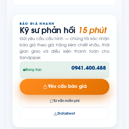
BÁO GIÁ NHANH
Kỹ sư phản hồi
15 phút
Gửi yêu cầu cấu hình — chúng tôi xác nhận
báo giá theo giá hãng kèm chiết khấu, thời
gian giao và điều kiện thanh toán cho
Sandpiper.
0941.400.488
Đang trực
Yêu cầu báo giá
Tư vấn miễn phí
Datasheet