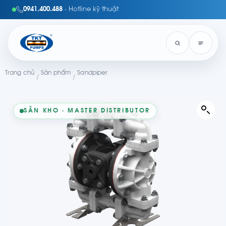
0941.400.488
· Hotline kỹ thuật
Trang chủ
Sản phẩm
Sandpiper
/
/
SẴN KHO · MASTER DISTRIBUTOR