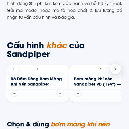
hình dòng S05 phi kim kèm bảo hành và hỗ trợ kỹ thuật.
Gửi mã model hoặc mô tả hóa chất & lưu lượng để
nhận tư vấn cấu hình và báo giá.
Cấu hình
khác
của
Sandpiper
Bộ Đầm Dòng Bơm Màng
Bơm màng khí nén
Khí Nén Sandpiper
Sandpiper PB (1/4") —
Thân phi kim
—
→
—
→
Chọn & dùng
bơm màng khí nén