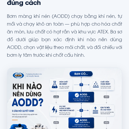
đúng cách
Bơm màng khí nén (AODD) chạy bằng khí nén, tự
mồi và chạy khô an toàn — phù hợp cho hóa chất
ăn mòn, lưu chất có hạt rắn và khu vực ATEX. Ba sơ
đồ dưới giúp bạn xác định khi nào nên dùng
AODD, chọn vật liệu theo môi chất, và đối chiếu với
bơm ly tâm trước khi chốt cấu hình.