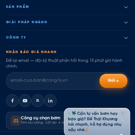
SẢN PHẨM
GIẢI PHÁP NGÀNH
CÔNG TY
NHẬN BÁO GIÁ NHANH
Để lại email — đội kỹ thuật phản hồi trong 15 phút giờ hành
chính.
Gửi
ZL
✕
👋 Cần tư vấn bơm hay
Công cụ chọn bơm
báo giá? Để Thái Khương
Tính lưu lượng · cột áp → ra model
hỏi nhanh, hỗ trợ đúng nhu
cầu nhé.