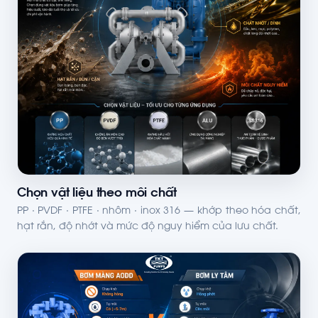
Chọn vật liệu theo môi chất
PP · PVDF · PTFE · nhôm · inox 316 — khớp theo hóa chất,
hạt rắn, độ nhớt và mức độ nguy hiểm của lưu chất.