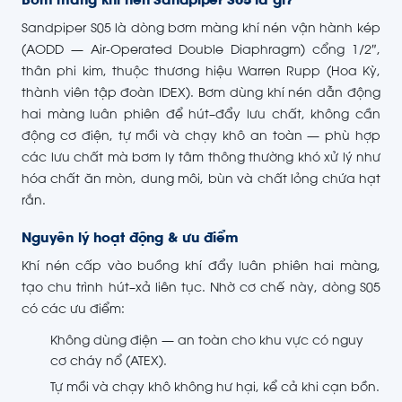
Bơm màng khí nén Sandpiper S05 là gì?
Sandpiper S05 là dòng bơm màng khí nén vận hành kép
(AODD — Air-Operated Double Diaphragm) cổng 1/2″,
thân phi kim, thuộc thương hiệu Warren Rupp (Hoa Kỳ,
thành viên tập đoàn IDEX). Bơm dùng khí nén dẫn động
hai màng luân phiên để hút–đẩy lưu chất, không cần
động cơ điện, tự mồi và chạy khô an toàn — phù hợp
các lưu chất mà bơm ly tâm thông thường khó xử lý như
hóa chất ăn mòn, dung môi, bùn và chất lỏng chứa hạt
rắn.
Nguyên lý hoạt động & ưu điểm
Khí nén cấp vào buồng khí đẩy luân phiên hai màng,
tạo chu trình hút–xả liên tục. Nhờ cơ chế này, dòng S05
có các ưu điểm:
Không dùng điện — an toàn cho khu vực có nguy
cơ cháy nổ (ATEX).
Tự mồi và chạy khô không hư hại, kể cả khi cạn bồn.