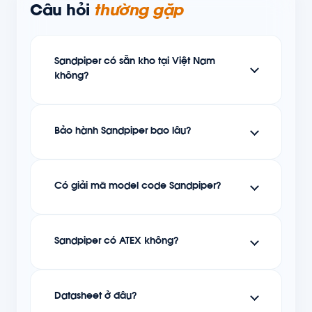
Câu hỏi
thường gặp
Sandpiper có sẵn kho tại Việt Nam
không?
Bảo hành Sandpiper bao lâu?
Có giải mã model code Sandpiper?
Sandpiper có ATEX không?
Datasheet ở đâu?