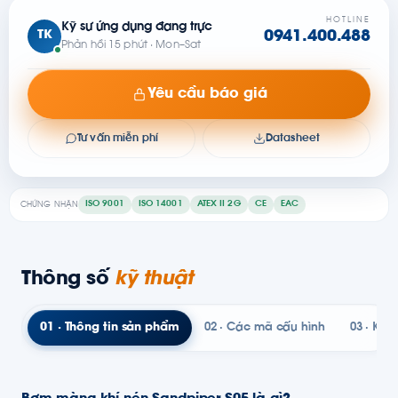
HOTLINE
Kỹ sư ứng dụng đang trực
TK
0941.400.488
Phản hồi 15 phút · Mon–Sat
Yêu cầu báo giá
Tư vấn miễn phí
Datasheet
ISO 9001
ISO 14001
ATEX II 2G
CE
EAC
CHỨNG NHẬN
Thông số
kỹ thuật
01 · Thông tin sản phẩm
02 · Các mã cấu hình
03 · Kỹ t