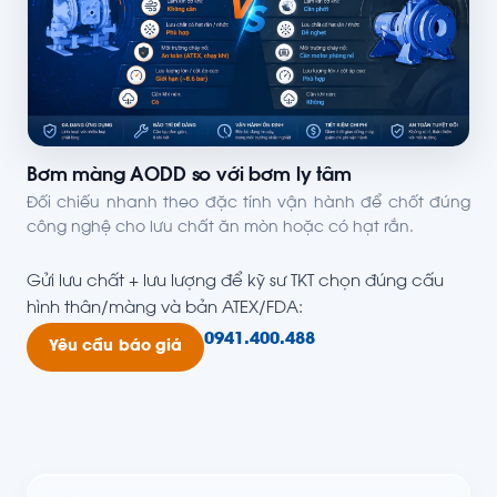
Bơm màng AODD so với bơm ly tâm
Đối chiếu nhanh theo đặc tính vận hành để chốt đúng
công nghệ cho lưu chất ăn mòn hoặc có hạt rắn.
Gửi lưu chất + lưu lượng để kỹ sư TKT chọn đúng cấu
hình thân/màng và bản ATEX/FDA:
0941.400.488
Yêu cầu báo giá