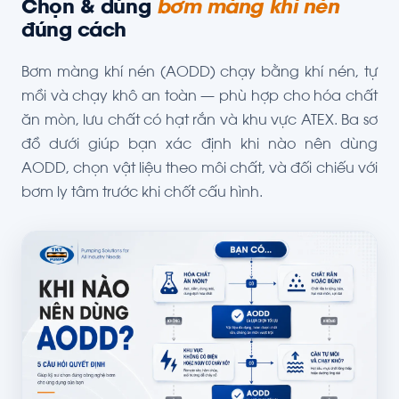
Chọn & dùng
bơm màng khí nén
đúng cách
Bơm màng khí nén (AODD) chạy bằng khí nén, tự
mồi và chạy khô an toàn — phù hợp cho hóa chất
ăn mòn, lưu chất có hạt rắn và khu vực ATEX. Ba sơ
đồ dưới giúp bạn xác định khi nào nên dùng
AODD, chọn vật liệu theo môi chất, và đối chiếu với
bơm ly tâm trước khi chốt cấu hình.