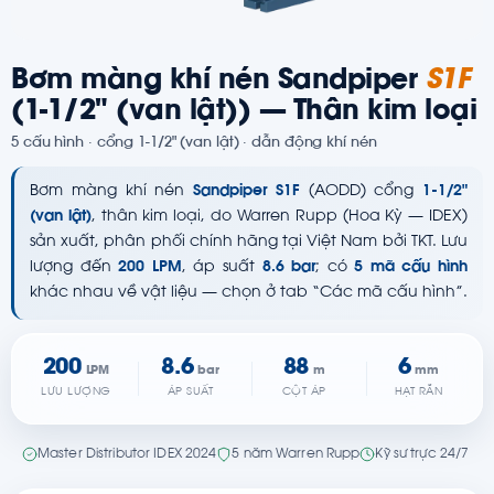
Bơm màng khí nén Sandpiper
S1F
(1-1/2" (van lật)) — Thân kim loại
5 cấu hình · cổng 1-1/2" (van lật) · dẫn động khí nén
Bơm màng khí nén
Sandpiper S1F
(AODD) cổng
1-1/2"
(van lật)
, thân kim loại, do Warren Rupp (Hoa Kỳ — IDEX)
sản xuất, phân phối chính hãng tại Việt Nam bởi TKT. Lưu
lượng đến
200 LPM
, áp suất
8.6 bar
; có
5 mã cấu hình
khác nhau về vật liệu — chọn ở tab “Các mã cấu hình”.
200
8.6
88
6
LPM
bar
m
mm
LƯU LƯỢNG
ÁP SUẤT
CỘT ÁP
HẠT RẮN
Master Distributor IDEX 2024
5 năm Warren Rupp
Kỹ sư trực 24/7