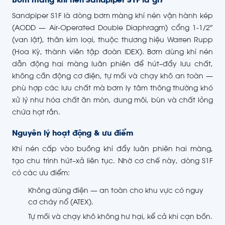
Bơm màng khí nén Sandpiper S1F là gì?
Sandpiper S1F là dòng bơm màng khí nén vận hành kép
(AODD — Air-Operated Double Diaphragm) cổng 1-1/2″
(van lật), thân kim loại, thuộc thương hiệu Warren Rupp
(Hoa Kỳ, thành viên tập đoàn IDEX). Bơm dùng khí nén
dẫn động hai màng luân phiên để hút–đẩy lưu chất,
không cần động cơ điện, tự mồi và chạy khô an toàn —
phù hợp các lưu chất mà bơm ly tâm thông thường khó
xử lý như hóa chất ăn mòn, dung môi, bùn và chất lỏng
chứa hạt rắn.
Nguyên lý hoạt động & ưu điểm
Khí nén cấp vào buồng khí đẩy luân phiên hai màng,
tạo chu trình hút–xả liên tục. Nhờ cơ chế này, dòng S1F
có các ưu điểm:
Không dùng điện — an toàn cho khu vực có nguy
cơ cháy nổ (ATEX).
Tự mồi và chạy khô không hư hại, kể cả khi cạn bồn.