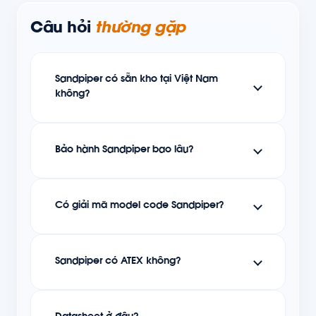
Câu hỏi
thường gặp
Sandpiper có sẵn kho tại Việt Nam
không?
Bảo hành Sandpiper bao lâu?
Có giải mã model code Sandpiper?
Sandpiper có ATEX không?