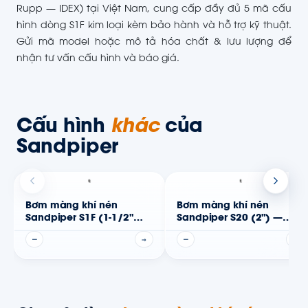
Rupp — IDEX) tại Việt Nam, cung cấp đầy đủ 5 mã cấu
hình dòng S1F kim loại kèm bảo hành và hỗ trợ kỹ thuật.
Gửi mã model hoặc mô tả hóa chất & lưu lượng để
nhận tư vấn cấu hình và báo giá.
Cấu hình
khác
của
Sandpiper
Bơm màng khí nén
Bơm màng khí nén
Sandpiper S1F (1-1/2"
Sandpiper S20 (2") —
(van lật)) — Thân phi kim
Thân phi kim
—
→
—
→