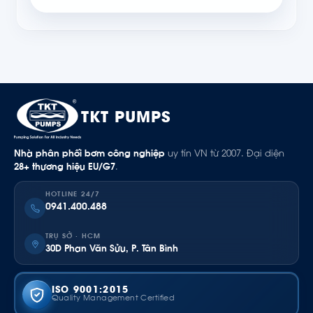
TKT PUMPS
Nhà phân phối bơm công nghiệp
uy tín VN từ 2007. Đại diện
28+ thương hiệu EU/G7
.
HOTLINE 24/7
0941.400.488
TRỤ SỞ · HCM
30D Phan Văn Sửu, P. Tân Bình
ISO 9001:2015
Quality Management Certified