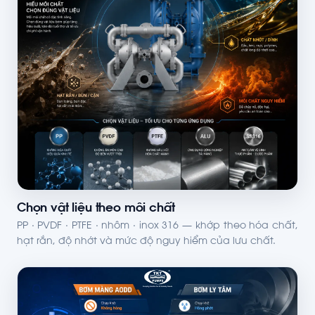
Chọn vật liệu theo môi chất
PP · PVDF · PTFE · nhôm · inox 316 — khớp theo hóa chất,
hạt rắn, độ nhớt và mức độ nguy hiểm của lưu chất.