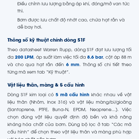
Điều chỉnh lưu lượng bằng áp khí, đóng/mở van tức
thì.
Bơm được lưu chất độ nhớt cao, chứa hạt rắn và
dễ bay hơi.
Thông số kỹ thuật chính dòng S1F
Theo datasheet Warren Rupp, dòng S1F đạt lưu lượng tối
đa
200 LPM
, áp suất làm việc tối đa
8.6 bar
, cột áp 88 m
và cho qua hạt rắn đến
6 mm
. Thông số chi tiết theo
từng mã xem tab “Kỹ thuật”.
Vật liệu thân, màng & 5 cấu hình
Dòng S1F kim loại có
5 mã cấu hình
khác nhau về vật
liệu thân (Nhôm, Inox 316) và vật liệu màng/bi/gioăng
(Santoprene, PTFE, Buna-N, EPDM, Neoprene…). Việc
chọn đúng vật liệu quyết định độ bền và khả năng
kháng hóa chất của bơm. Dùng bộ lọc ở tab “Các mã
cấu hình” để chọn theo vật liệu thân và màng phù hợp