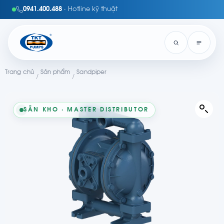
0941.400.488
· Hotline kỹ thuật
Trang chủ
Sản phẩm
Sandpiper
/
/
SẴN KHO · MASTER DISTRIBUTOR