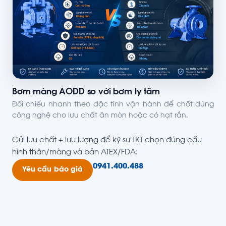
Bơm màng AODD so với bơm ly tâm
Đối chiếu nhanh theo đặc tính vận hành để chốt đúng
công nghệ cho lưu chất ăn mòn hoặc có hạt rắn.
Gửi lưu chất + lưu lượng để kỹ sư TKT chọn đúng cấu
hình thân/màng và bản ATEX/FDA:
0941.400.488
Yêu cầu báo giá