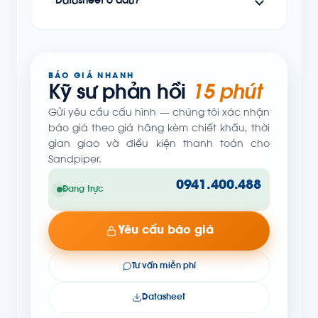
Datasheet ở đâu?
BÁO GIÁ NHANH
Kỹ sư phản hồi
15 phút
Gửi yêu cầu cấu hình — chúng tôi xác nhận
báo giá theo giá hãng kèm chiết khấu, thời
gian giao và điều kiện thanh toán cho
Sandpiper.
0941.400.488
Đang trực
Yêu cầu báo giá
Tư vấn miễn phí
Datasheet