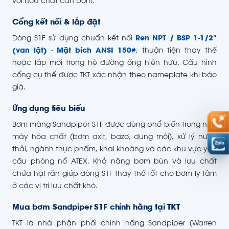
với hóa chất cần bơm.
Cổng kết nối & lắp đặt
Dòng S1F sử dụng chuẩn kết nối
Ren NPT / BSP 1-1/2″
(van lật) · Mặt bích ANSI 150#
, thuận tiện thay thế
hoặc lắp mới trong hệ đường ống hiện hữu. Cấu hình
cổng cụ thể được TKT xác nhận theo nameplate khi báo
giá.
Ứng dụng tiêu biểu
Bơm màng Sandpiper S1F được dùng phổ biến trong nhà
máy hóa chất (bơm axit, bazơ, dung môi), xử lý nước
thải, ngành thực phẩm, khai khoáng và các khu vực yêu
cầu phòng nổ ATEX. Khả năng bơm bùn và lưu chất
chứa hạt rắn giúp dòng S1F thay thế tốt cho bơm ly tâm
ở các vị trí lưu chất khó.
Mua bơm Sandpiper S1F chính hãng tại TKT
TKT là nhà phân phối chính hãng Sandpiper (Warren