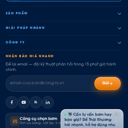
SẢN PHẨM
GIẢI PHÁP NGÀNH
CÔNG TY
NHẬN BÁO GIÁ NHANH
Để lại email — đội kỹ thuật phản hồi trong 15 phút giờ hành
chính.
Gửi
ZL
✕
👋 Cần tư vấn bơm hay
Công cụ chọn bơm
báo giá? Để Thái Khương
Tính lưu lượng · cột áp → ra model
hỏi nhanh, hỗ trợ đúng nhu