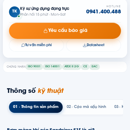
HOTLINE
Kỹ sư ứng dụng đang trực
TK
0941.400.488
Phản hồi 15 phút · Mon–Sat
Yêu cầu báo giá
Tư vấn miễn phí
Datasheet
ISO 9001
ISO 14001
ATEX II 2G
CE
EAC
CHỨNG NHẬN
Thông số
kỹ thuật
01 · Thông tin sản phẩm
02 · Các mã cấu hình
03 · Kỹ t