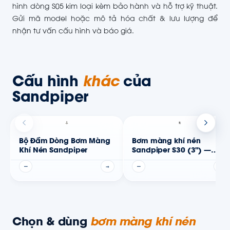
hình dòng S05 kim loại kèm bảo hành và hỗ trợ kỹ thuật.
Gửi mã model hoặc mô tả hóa chất & lưu lượng để
nhận tư vấn cấu hình và báo giá.
Cấu hình
khác
của
Sandpiper
Bộ Đầm Dòng Bơm Màng
Bơm màng khí nén
Khí Nén Sandpiper
Sandpiper S30 (3") —
Thân phi kim
—
→
—
→
Chọn & dùng
bơm màng khí nén