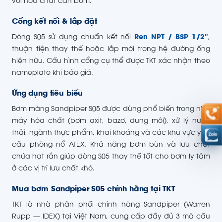
với hóa chất cần bơm.
Cổng kết nối & lắp đặt
Dòng S05 sử dụng chuẩn kết nối
Ren NPT / BSP 1/2″
,
thuận tiện thay thế hoặc lắp mới trong hệ đường ống
hiện hữu. Cấu hình cổng cụ thể được TKT xác nhận theo
nameplate khi báo giá.
Ứng dụng tiêu biểu
Bơm màng Sandpiper S05 được dùng phổ biến trong nhà
máy hóa chất (bơm axit, bazơ, dung môi), xử lý nước
thải, ngành thực phẩm, khai khoáng và các khu vực yêu
cầu phòng nổ ATEX. Khả năng bơm bùn và lưu chất
chứa hạt rắn giúp dòng S05 thay thế tốt cho bơm ly tâm
ở các vị trí lưu chất khó.
Mua bơm Sandpiper S05 chính hãng tại TKT
TKT là nhà phân phối chính hãng Sandpiper (Warren
Rupp — IDEX) tại Việt Nam, cung cấp đầy đủ 3 mã cấu