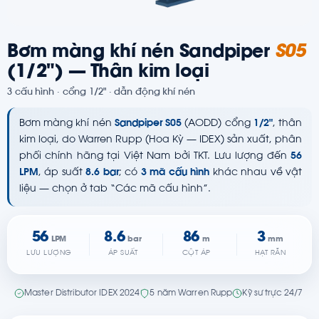
Bơm màng khí nén Sandpiper
S05
(1/2") — Thân kim loại
3 cấu hình · cổng 1/2" · dẫn động khí nén
Bơm màng khí nén
Sandpiper S05
(AODD) cổng
1/2"
, thân
kim loại, do Warren Rupp (Hoa Kỳ — IDEX) sản xuất, phân
phối chính hãng tại Việt Nam bởi TKT. Lưu lượng đến
56
LPM
, áp suất
8.6 bar
; có
3 mã cấu hình
khác nhau về vật
liệu — chọn ở tab “Các mã cấu hình”.
56
8.6
86
3
LPM
bar
m
mm
LƯU LƯỢNG
ÁP SUẤT
CỘT ÁP
HẠT RẮN
Master Distributor IDEX 2024
5 năm Warren Rupp
Kỹ sư trực 24/7