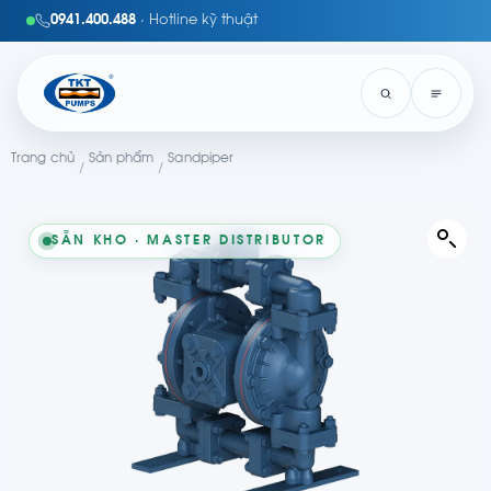
0941.400.488
· Hotline kỹ thuật
Trang chủ
Sản phẩm
Sandpiper
/
/
SẴN KHO · MASTER DISTRIBUTOR