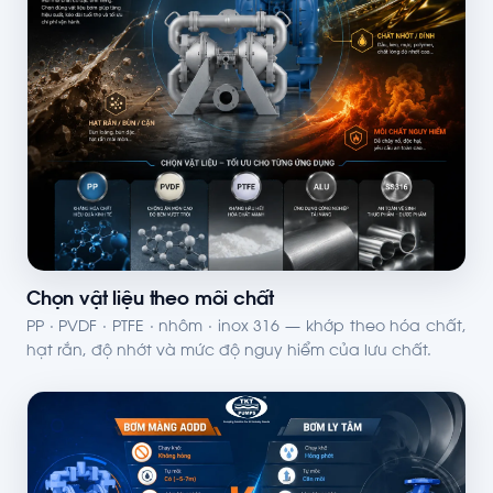
Chọn vật liệu theo môi chất
PP · PVDF · PTFE · nhôm · inox 316 — khớp theo hóa chất,
hạt rắn, độ nhớt và mức độ nguy hiểm của lưu chất.