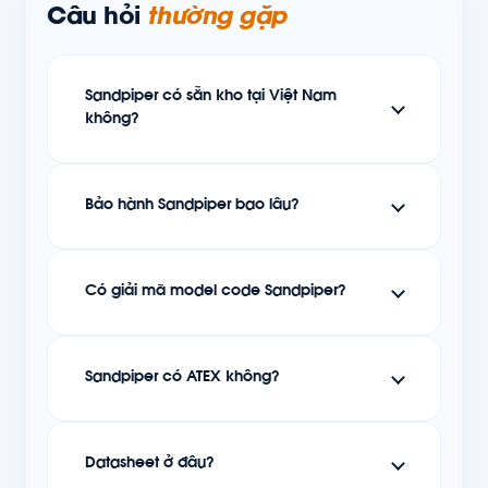
Câu hỏi
thường gặp
Sandpiper có sẵn kho tại Việt Nam
không?
Bảo hành Sandpiper bao lâu?
Có giải mã model code Sandpiper?
Sandpiper có ATEX không?
Datasheet ở đâu?