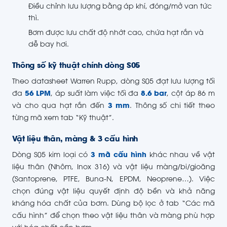
Điều chỉnh lưu lượng bằng áp khí, đóng/mở van tức
thì.
Bơm được lưu chất độ nhớt cao, chứa hạt rắn và
dễ bay hơi.
Thông số kỹ thuật chính dòng S05
Theo datasheet Warren Rupp, dòng S05 đạt lưu lượng tối
đa
56 LPM
, áp suất làm việc tối đa
8.6 bar
, cột áp 86 m
và cho qua hạt rắn đến
3 mm
. Thông số chi tiết theo
từng mã xem tab “Kỹ thuật”.
Vật liệu thân, màng & 3 cấu hình
Dòng S05 kim loại có
3 mã cấu hình
khác nhau về vật
liệu thân (Nhôm, Inox 316) và vật liệu màng/bi/gioăng
(Santoprene, PTFE, Buna-N, EPDM, Neoprene…). Việc
chọn đúng vật liệu quyết định độ bền và khả năng
kháng hóa chất của bơm. Dùng bộ lọc ở tab “Các mã
cấu hình” để chọn theo vật liệu thân và màng phù hợp