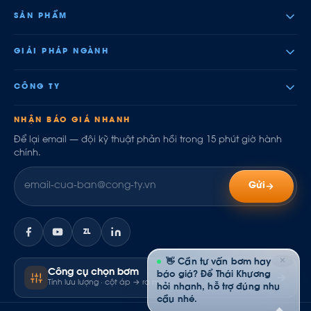
SẢN PHẨM
GIẢI PHÁP NGÀNH
CÔNG TY
NHẬN BÁO GIÁ NHANH
Để lại email — đội kỹ thuật phản hồi trong 15 phút giờ hành
chính.
Gửi
ZL
✕
👋 Cần tư vấn bơm hay
Công cụ chọn bơm
báo giá? Để Thái Khương
Tính lưu lượng · cột áp → ra model
hỏi nhanh, hỗ trợ đúng nhu
cầu nhé.