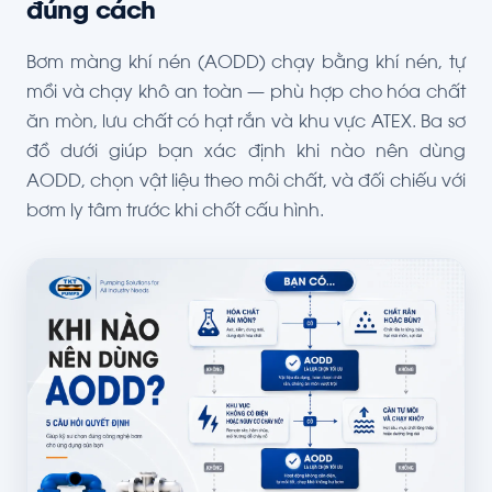
đúng cách
Bơm màng khí nén (AODD) chạy bằng khí nén, tự
mồi và chạy khô an toàn — phù hợp cho hóa chất
ăn mòn, lưu chất có hạt rắn và khu vực ATEX. Ba sơ
đồ dưới giúp bạn xác định khi nào nên dùng
AODD, chọn vật liệu theo môi chất, và đối chiếu với
bơm ly tâm trước khi chốt cấu hình.