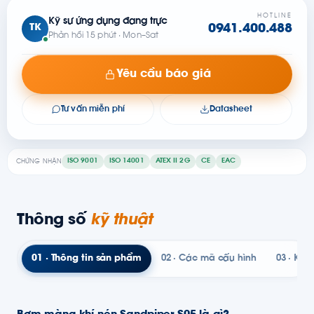
HOTLINE
Kỹ sư ứng dụng đang trực
TK
0941.400.488
Phản hồi 15 phút · Mon–Sat
Yêu cầu báo giá
Tư vấn miễn phí
Datasheet
ISO 9001
ISO 14001
ATEX II 2G
CE
EAC
CHỨNG NHẬN
Thông số
kỹ thuật
01 · Thông tin sản phẩm
02 · Các mã cấu hình
03 · Kỹ t