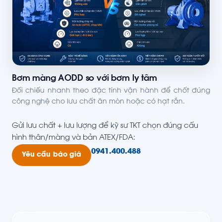
Bơm màng AODD so với bơm ly tâm
Đối chiếu nhanh theo đặc tính vận hành để chốt đúng
công nghệ cho lưu chất ăn mòn hoặc có hạt rắn.
Gửi lưu chất + lưu lượng để kỹ sư TKT chọn đúng cấu
hình thân/màng và bản ATEX/FDA:
0941.400.488
Yêu cầu báo giá