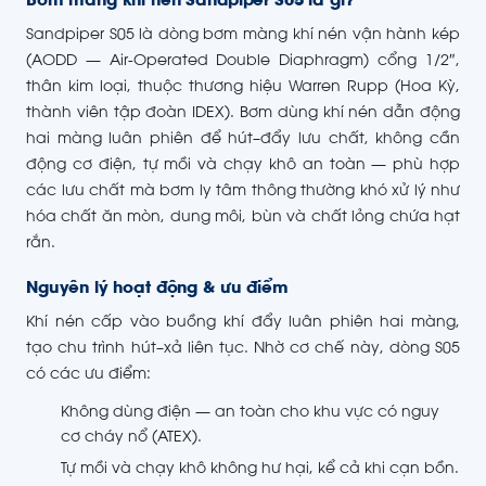
Bơm màng khí nén Sandpiper S05 là gì?
Sandpiper S05 là dòng bơm màng khí nén vận hành kép
(AODD — Air-Operated Double Diaphragm) cổng 1/2″,
thân kim loại, thuộc thương hiệu Warren Rupp (Hoa Kỳ,
thành viên tập đoàn IDEX). Bơm dùng khí nén dẫn động
hai màng luân phiên để hút–đẩy lưu chất, không cần
động cơ điện, tự mồi và chạy khô an toàn — phù hợp
các lưu chất mà bơm ly tâm thông thường khó xử lý như
hóa chất ăn mòn, dung môi, bùn và chất lỏng chứa hạt
rắn.
Nguyên lý hoạt động & ưu điểm
Khí nén cấp vào buồng khí đẩy luân phiên hai màng,
tạo chu trình hút–xả liên tục. Nhờ cơ chế này, dòng S05
có các ưu điểm:
Không dùng điện — an toàn cho khu vực có nguy
cơ cháy nổ (ATEX).
Tự mồi và chạy khô không hư hại, kể cả khi cạn bồn.