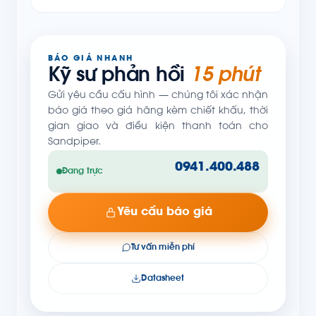
BÁO GIÁ NHANH
Kỹ sư phản hồi
15 phút
Gửi yêu cầu cấu hình — chúng tôi xác nhận
báo giá theo giá hãng kèm chiết khấu, thời
gian giao và điều kiện thanh toán cho
Sandpiper.
0941.400.488
Đang trực
Yêu cầu báo giá
Tư vấn miễn phí
Datasheet