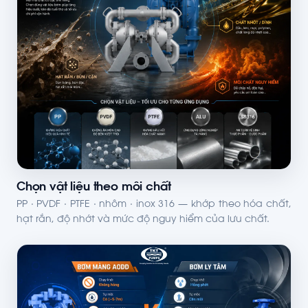
Chọn vật liệu theo môi chất
PP · PVDF · PTFE · nhôm · inox 316 — khớp theo hóa chất,
hạt rắn, độ nhớt và mức độ nguy hiểm của lưu chất.