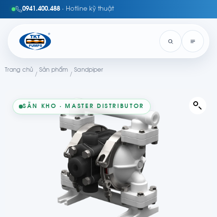
0941.400.488
· Hotline kỹ thuật
Trang chủ
Sản phẩm
Sandpiper
/
/
SẴN KHO · MASTER DISTRIBUTOR