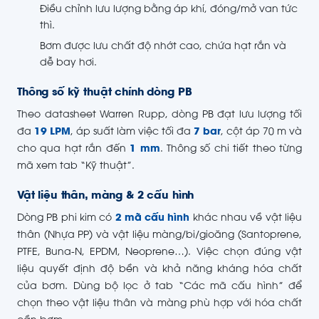
Điều chỉnh lưu lượng bằng áp khí, đóng/mở van tức
thì.
Bơm được lưu chất độ nhớt cao, chứa hạt rắn và
dễ bay hơi.
Thông số kỹ thuật chính dòng PB
Theo datasheet Warren Rupp, dòng PB đạt lưu lượng tối
đa
19 LPM
, áp suất làm việc tối đa
7 bar
, cột áp 70 m và
cho qua hạt rắn đến
1 mm
. Thông số chi tiết theo từng
mã xem tab “Kỹ thuật”.
Vật liệu thân, màng & 2 cấu hình
Dòng PB phi kim có
2 mã cấu hình
khác nhau về vật liệu
thân (Nhựa PP) và vật liệu màng/bi/gioăng (Santoprene,
PTFE, Buna-N, EPDM, Neoprene…). Việc chọn đúng vật
liệu quyết định độ bền và khả năng kháng hóa chất
của bơm. Dùng bộ lọc ở tab “Các mã cấu hình” để
chọn theo vật liệu thân và màng phù hợp với hóa chất