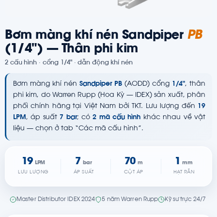
Bơm màng khí nén Sandpiper
PB
(1/4") — Thân phi kim
2 cấu hình · cổng 1/4" · dẫn động khí nén
Bơm màng khí nén
Sandpiper PB
(AODD) cổng
1/4"
, thân
phi kim, do Warren Rupp (Hoa Kỳ — IDEX) sản xuất, phân
phối chính hãng tại Việt Nam bởi TKT. Lưu lượng đến
19
LPM
, áp suất
7 bar
; có
2 mã cấu hình
khác nhau về vật
liệu — chọn ở tab “Các mã cấu hình”.
19
7
70
1
LPM
bar
m
mm
LƯU LƯỢNG
ÁP SUẤT
CỘT ÁP
HẠT RẮN
Master Distributor IDEX 2024
5 năm Warren Rupp
Kỹ sư trực 24/7