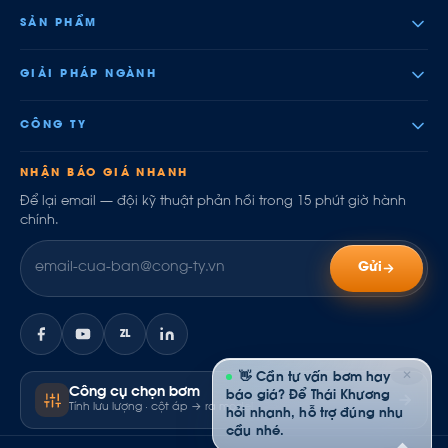
SẢN PHẨM
GIẢI PHÁP NGÀNH
CÔNG TY
NHẬN BÁO GIÁ NHANH
Để lại email — đội kỹ thuật phản hồi trong 15 phút giờ hành
chính.
Gửi
ZL
✕
👋 Cần tư vấn bơm hay
Công cụ chọn bơm
báo giá? Để Thái Khương
Tính lưu lượng · cột áp → ra model
hỏi nhanh, hỗ trợ đúng nhu
cầu nhé.