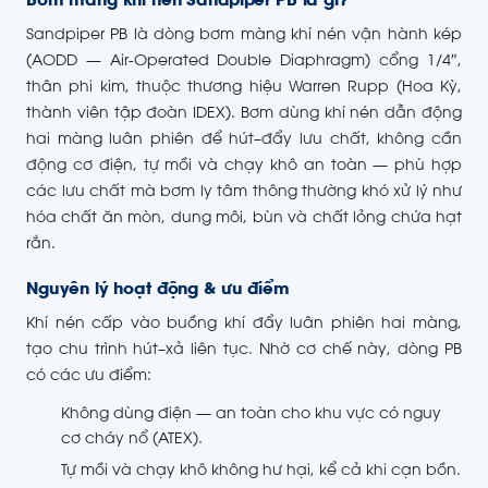
Bơm màng khí nén Sandpiper PB là gì?
Sandpiper PB là dòng bơm màng khí nén vận hành kép
(AODD — Air-Operated Double Diaphragm) cổng 1/4″,
thân phi kim, thuộc thương hiệu Warren Rupp (Hoa Kỳ,
thành viên tập đoàn IDEX). Bơm dùng khí nén dẫn động
hai màng luân phiên để hút–đẩy lưu chất, không cần
động cơ điện, tự mồi và chạy khô an toàn — phù hợp
các lưu chất mà bơm ly tâm thông thường khó xử lý như
hóa chất ăn mòn, dung môi, bùn và chất lỏng chứa hạt
rắn.
Nguyên lý hoạt động & ưu điểm
Khí nén cấp vào buồng khí đẩy luân phiên hai màng,
tạo chu trình hút–xả liên tục. Nhờ cơ chế này, dòng PB
có các ưu điểm:
Không dùng điện — an toàn cho khu vực có nguy
cơ cháy nổ (ATEX).
Tự mồi và chạy khô không hư hại, kể cả khi cạn bồn.