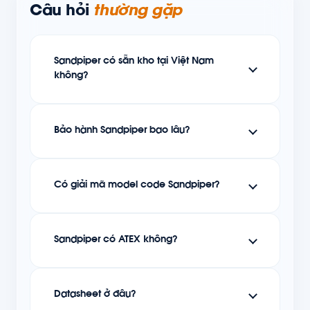
Câu hỏi
thường gặp
Sandpiper có sẵn kho tại Việt Nam
không?
Bảo hành Sandpiper bao lâu?
Có giải mã model code Sandpiper?
Sandpiper có ATEX không?
Datasheet ở đâu?