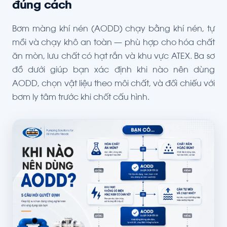
đúng cách
Bơm màng khí nén (AODD) chạy bằng khí nén, tự
mồi và chạy khô an toàn — phù hợp cho hóa chất
ăn mòn, lưu chất có hạt rắn và khu vực ATEX. Ba sơ
đồ dưới giúp bạn xác định khi nào nên dùng
AODD, chọn vật liệu theo môi chất, và đối chiếu với
bơm ly tâm trước khi chốt cấu hình.