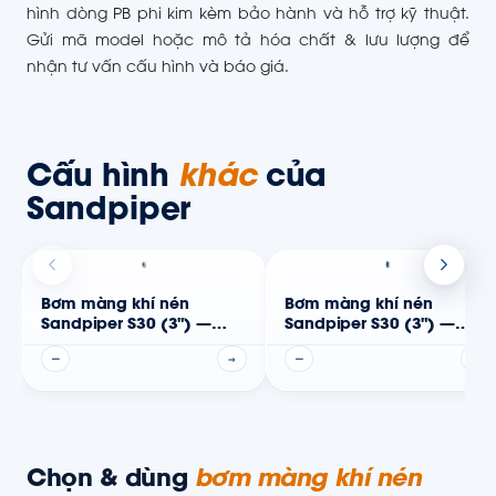
hình dòng PB phi kim kèm bảo hành và hỗ trợ kỹ thuật.
Gửi mã model hoặc mô tả hóa chất & lưu lượng để
nhận tư vấn cấu hình và báo giá.
Cấu hình
khác
của
Sandpiper
Bơm màng khí nén
Bơm màng khí nén
Sandpiper S30 (3") —
Sandpiper S30 (3") —
Thân phi kim
Thân kim loại
—
→
—
→
Chọn & dùng
bơm màng khí nén