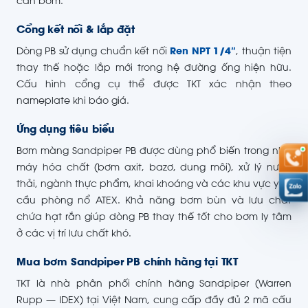
cần bơm.
Cổng kết nối & lắp đặt
Dòng PB sử dụng chuẩn kết nối
Ren NPT 1/4″
, thuận tiện
thay thế hoặc lắp mới trong hệ đường ống hiện hữu.
Cấu hình cổng cụ thể được TKT xác nhận theo
nameplate khi báo giá.
Ứng dụng tiêu biểu
Bơm màng Sandpiper PB được dùng phổ biến trong nhà
máy hóa chất (bơm axit, bazơ, dung môi), xử lý nước
thải, ngành thực phẩm, khai khoáng và các khu vực yêu
cầu phòng nổ ATEX. Khả năng bơm bùn và lưu chất
chứa hạt rắn giúp dòng PB thay thế tốt cho bơm ly tâm
ở các vị trí lưu chất khó.
Mua bơm Sandpiper PB chính hãng tại TKT
TKT là nhà phân phối chính hãng Sandpiper (Warren
Rupp — IDEX) tại Việt Nam, cung cấp đầy đủ 2 mã cấu