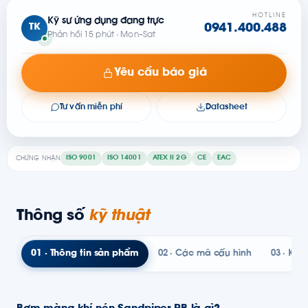
HOTLINE
Kỹ sư ứng dụng đang trực
TK
0941.400.488
Phản hồi 15 phút · Mon–Sat
Yêu cầu báo giá
Tư vấn miễn phí
Datasheet
ISO 9001
ISO 14001
ATEX II 2G
CE
EAC
CHỨNG NHẬN
Thông số
kỹ thuật
01 · Thông tin sản phẩm
02 · Các mã cấu hình
03 · Kỹ t