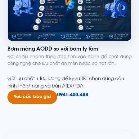
Bơm màng AODD so với bơm ly tâm
Đối chiếu nhanh theo đặc tính vận hành để chốt đúng
công nghệ cho lưu chất ăn mòn hoặc có hạt rắn.
Gửi lưu chất + lưu lượng để kỹ sư TKT chọn đúng cấu
hình thân/màng và bản ATEX/FDA:
0941.400.488
Yêu cầu báo giá