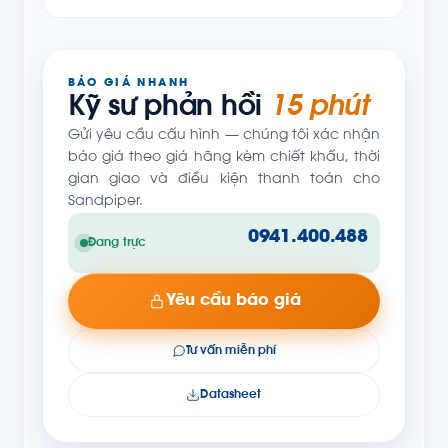
BÁO GIÁ NHANH
Kỹ sư phản hồi
15 phút
Gửi yêu cầu cấu hình — chúng tôi xác nhận
báo giá theo giá hãng kèm chiết khấu, thời
gian giao và điều kiện thanh toán cho
Sandpiper.
0941.400.488
Đang trực
Yêu cầu báo giá
Tư vấn miễn phí
Datasheet