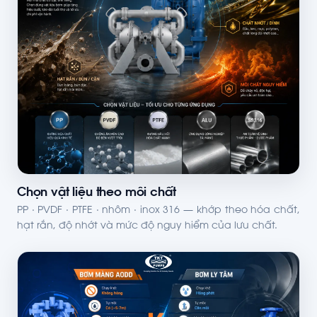
Chọn vật liệu theo môi chất
PP · PVDF · PTFE · nhôm · inox 316 — khớp theo hóa chất,
hạt rắn, độ nhớt và mức độ nguy hiểm của lưu chất.