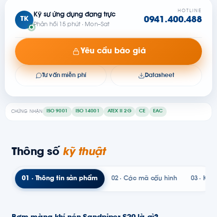
HOTLINE
Kỹ sư ứng dụng đang trực
TK
0941.400.488
Phản hồi 15 phút · Mon–Sat
Yêu cầu báo giá
Tư vấn miễn phí
Datasheet
ISO 9001
ISO 14001
ATEX II 2G
CE
EAC
CHỨNG NHẬN
Thông số
kỹ thuật
01 · Thông tin sản phẩm
02 · Các mã cấu hình
03 · Kỹ t