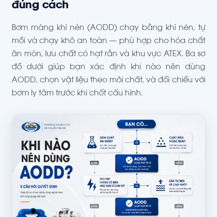
đúng cách
Bơm màng khí nén (AODD) chạy bằng khí nén, tự
mồi và chạy khô an toàn — phù hợp cho hóa chất
ăn mòn, lưu chất có hạt rắn và khu vực ATEX. Ba sơ
đồ dưới giúp bạn xác định khi nào nên dùng
AODD, chọn vật liệu theo môi chất, và đối chiếu với
bơm ly tâm trước khi chốt cấu hình.