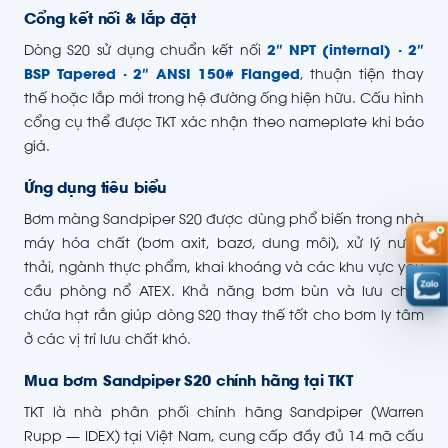
Cổng kết nối & lắp đặt
Dòng S20 sử dụng chuẩn kết nối
2″ NPT (internal) · 2″
BSP Tapered · 2″ ANSI 150# Flanged
, thuận tiện thay
thế hoặc lắp mới trong hệ đường ống hiện hữu. Cấu hình
cổng cụ thể được TKT xác nhận theo nameplate khi báo
giá.
Ứng dụng tiêu biểu
Bơm màng Sandpiper S20 được dùng phổ biến trong nhà
máy hóa chất (bơm axit, bazơ, dung môi), xử lý nước
thải, ngành thực phẩm, khai khoáng và các khu vực yêu
cầu phòng nổ ATEX. Khả năng bơm bùn và lưu chất
chứa hạt rắn giúp dòng S20 thay thế tốt cho bơm ly tâm
ở các vị trí lưu chất khó.
Mua bơm Sandpiper S20 chính hãng tại TKT
TKT là nhà phân phối chính hãng Sandpiper (Warren
Rupp — IDEX) tại Việt Nam, cung cấp đầy đủ 14 mã cấu