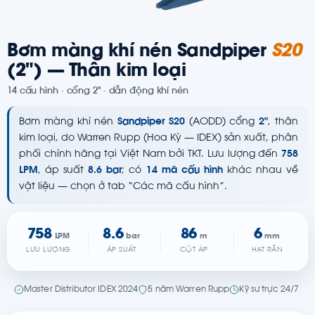
Bơm màng khí nén Sandpiper
S20
(2") — Thân kim loại
14 cấu hình · cổng 2" · dẫn động khí nén
Bơm màng khí nén
Sandpiper S20
(AODD) cổng
2"
, thân
kim loại, do Warren Rupp (Hoa Kỳ — IDEX) sản xuất, phân
phối chính hãng tại Việt Nam bởi TKT. Lưu lượng đến
758
LPM
, áp suất
8.6 bar
; có
14 mã cấu hình
khác nhau về
vật liệu — chọn ở tab “Các mã cấu hình”.
758
8.6
86
6
LPM
bar
m
mm
LƯU LƯỢNG
ÁP SUẤT
CỘT ÁP
HẠT RẮN
Master Distributor IDEX 2024
5 năm Warren Rupp
Kỹ sư trực 24/7