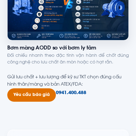
Bơm màng AODD so với bơm ly tâm
Đối chiếu nhanh theo đặc tính vận hành để chốt đúng
công nghệ cho lưu chất ăn mòn hoặc có hạt rắn.
Gửi lưu chất + lưu lượng để kỹ sư TKT chọn đúng cấu
hình thân/màng và bản ATEX/FDA:
0941.400.488
Yêu cầu báo giá