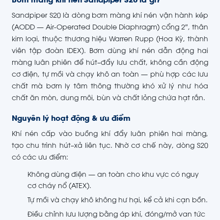
Bơm màng khí nén Sandpiper S20 là gì?
Sandpiper S20 là dòng bơm màng khí nén vận hành kép
(AODD — Air-Operated Double Diaphragm) cổng 2″, thân
kim loại, thuộc thương hiệu Warren Rupp (Hoa Kỳ, thành
viên tập đoàn IDEX). Bơm dùng khí nén dẫn động hai
màng luân phiên để hút–đẩy lưu chất, không cần động
cơ điện, tự mồi và chạy khô an toàn — phù hợp các lưu
chất mà bơm ly tâm thông thường khó xử lý như hóa
chất ăn mòn, dung môi, bùn và chất lỏng chứa hạt rắn.
Nguyên lý hoạt động & ưu điểm
Khí nén cấp vào buồng khí đẩy luân phiên hai màng,
tạo chu trình hút–xả liên tục. Nhờ cơ chế này, dòng S20
có các ưu điểm:
Không dùng điện — an toàn cho khu vực có nguy
cơ cháy nổ (ATEX).
Tự mồi và chạy khô không hư hại, kể cả khi cạn bồn.
Điều chỉnh lưu lượng bằng áp khí, đóng/mở van tức