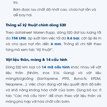
thì.
Bơm được lưu chất độ nhớt cao, chứa hạt rắn và
dễ bay hơi.
Thông số kỹ thuật chính dòng S20
Theo datasheet Warren Rupp, dòng S20 đạt lưu lượng tối
đa
758 LPM
, áp suất làm việc tối đa
8.6 bar
, cột áp 86 m
và cho qua hạt rắn đến
6 mm
. Thông số chi tiết theo
từng mã xem tab “Kỹ thuật”.
Vật liệu thân, màng & 14 cấu hình
Dòng S20 kim loại có
14 mã cấu hình
khác nhau về vật
liệu thân (Nhôm, Inox 316, Gang) và vật liệu
màng/bi/gioăng (Santoprene, PTFE, Buna-N, EPDM,
Neoprene…). Việc chọn đúng vật liệu quyết định độ bền
và khả năng kháng hóa chất của bơm. Dùng bộ lọc ở
tab “Các mã cấu hình” để chọn theo vật liệu thân và
màng phù hợp với hóa chất cần bơm.