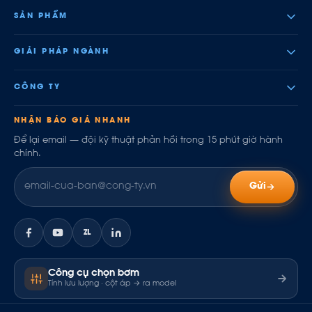
SẢN PHẨM
GIẢI PHÁP NGÀNH
CÔNG TY
NHẬN BÁO GIÁ NHANH
Để lại email — đội kỹ thuật phản hồi trong 15 phút giờ hành
chính.
Gửi
ZL
Công cụ chọn bơm
Tính lưu lượng · cột áp → ra model