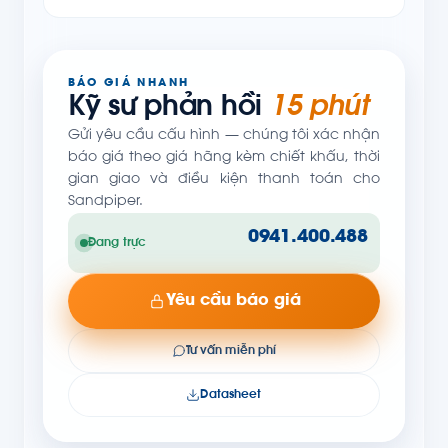
BÁO GIÁ NHANH
Kỹ sư phản hồi
15 phút
Gửi yêu cầu cấu hình — chúng tôi xác nhận
báo giá theo giá hãng kèm chiết khấu, thời
gian giao và điều kiện thanh toán cho
Sandpiper.
0941.400.488
Đang trực
Yêu cầu báo giá
Tư vấn miễn phí
Datasheet