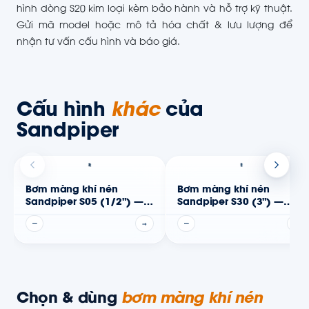
hình dòng S20 kim loại kèm bảo hành và hỗ trợ kỹ thuật.
Gửi mã model hoặc mô tả hóa chất & lưu lượng để
nhận tư vấn cấu hình và báo giá.
Cấu hình
khác
của
Sandpiper
Bơm màng khí nén
Bơm màng khí nén
Sandpiper S05 (1/2") —
Sandpiper S30 (3") —
Thân kim loại
Thân kim loại
—
→
—
→
Chọn & dùng
bơm màng khí nén