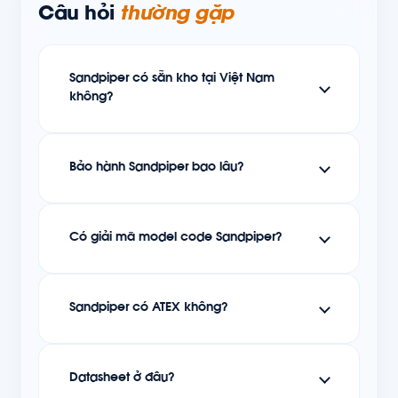
Câu hỏi
thường gặp
Sandpiper có sẵn kho tại Việt Nam
không?
Bảo hành Sandpiper bao lâu?
Có giải mã model code Sandpiper?
Sandpiper có ATEX không?
Datasheet ở đâu?