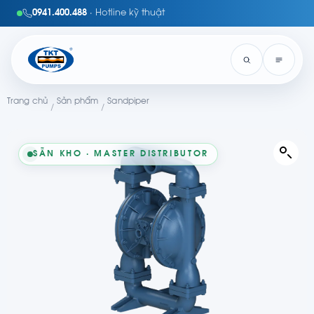
0941.400.488
· Hotline kỹ thuật
Trang chủ
Sản phẩm
Sandpiper
/
/
SẴN KHO · MASTER DISTRIBUTOR