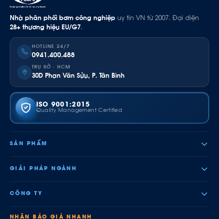
Nhà phân phối bơm công nghiệp
uy tín VN từ 2007. Đại diện
28+ thương hiệu EU/G7
.
HOTLINE 24/7
0941.400.488
TRỤ SỞ · HCM
30D Phan Văn Sửu, P. Tân Bình
ISO 9001:2015
Quality Management Certified
SẢN PHẨM
GIẢI PHÁP NGÀNH
CÔNG TY
NHẬN BÁO GIÁ NHANH