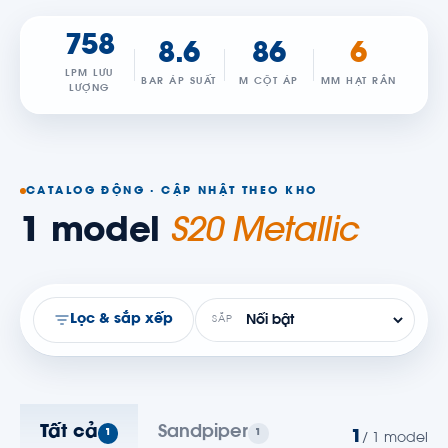
758
8.6
86
6
LPM LƯU
BAR ÁP SUẤT
M CỘT ÁP
MM HẠT RẮN
LƯỢNG
CATALOG ĐỘNG · CẬP NHẬT THEO KHO
1 model
S20 Metallic
Lọc & sắp xếp
SẮP
Tất cả
Sandpiper
1
1
1
/ 1 model