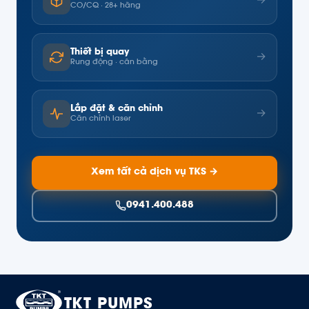
→
CO/CQ · 28+ hãng
Thiết bị quay
→
Rung động · cân bằng
Lắp đặt & căn chỉnh
→
Căn chỉnh laser
Xem tất cả dịch vụ TKS →
0941.400.488
TKT PUMPS