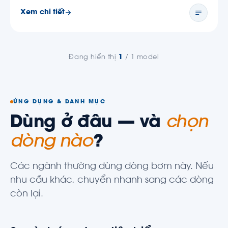
Xem chi tiết
Đang hiển thị
1
/ 1 model
ỨNG DỤNG & DANH MỤC
Dùng ở đâu — và
chọn
dòng nào
?
Các ngành thường dùng dòng bơm này. Nếu
nhu cầu khác, chuyển nhanh sang các dòng
còn lại.