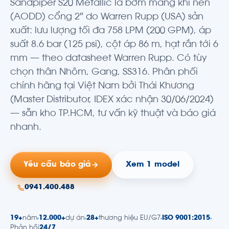
Sandpiper S20 Metallic là bơm màng khí nén
(AODD) cổng 2″ do Warren Rupp (USA) sản
xuất: lưu lượng tối đa 758 LPM (200 GPM), áp
suất 8.6 bar (125 psi), cột áp 86 m, hạt rắn tới 6
mm — theo datasheet Warren Rupp. Có tùy
chọn thân Nhôm, Gang, SS316. Phân phối
chính hãng tại Việt Nam bởi Thái Khương
(Master Distributor, IDEX xác nhận 30/06/2024)
— sẵn kho TP.HCM, tư vấn kỹ thuật và báo giá
nhanh.
Yêu cầu báo giá
Xem 1 model
0941.400.488
19+
năm
12.000+
dự án
28+
thương hiệu EU/G7
ISO 9001:2015
Phản hồi
24/7