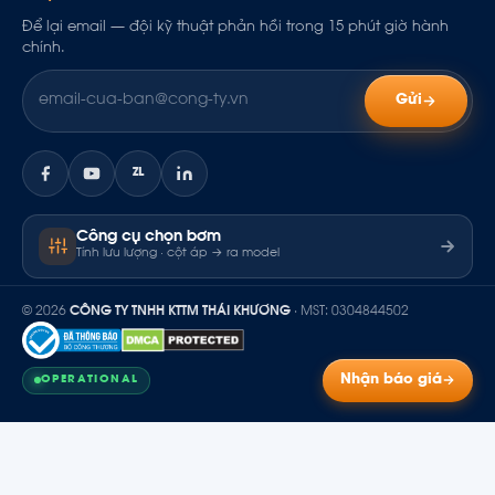
Để lại email — đội kỹ thuật phản hồi trong 15 phút giờ hành
chính.
Gửi
ZL
Công cụ chọn bơm
Tính lưu lượng · cột áp → ra model
© 2026
CÔNG TY TNHH KTTM THÁI KHƯƠNG
· MST: 0304844502
Nhận báo giá
OPERATIONAL