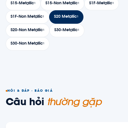
S15-Metallic
S15-Non Metallic
S1F-Metallic
1
1
1
S1F-Non Metallic
S20 Metallic
1
1
S20-Non Metallic
S30-Metallic
1
1
S30-Non Metallic
1
HỎI & ĐÁP · BÁO GIÁ
Câu hỏi
thường gặp