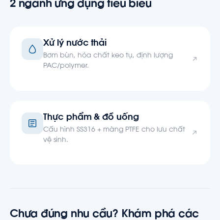
2 ngành ứng dụng tiêu biểu
Xử lý nước thải
Bơm bùn, hóa chất keo tụ, định lượng
PAC/polymer.
Thực phẩm & đồ uống
Cấu hình SS316 + màng PTFE cho lưu chất
vệ sinh.
Chưa đúng nhu cầu? Khám phá các