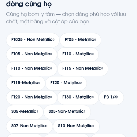
dòng cùng họ
Cùng họ bơm ly tâm — chọn dòng phù hợp với lưu
chất, mặt bằng và cột áp của bạn.
FT025 - Non Metallic
FT05 - Metallic
0
0
FT05 - Non Metallic
FT10 - Metallic
0
0
FT10 - Non Metallic
FT15 - Non Metallic
0
0
FT15-Metallic
FT20 - Metallic
0
0
FT20 - Non Metallic
FT30 - Metallic
PB 1/4
0
0
1
S05-Metallic
S05-Non-Metallic
1
1
S07-Non Metallic
S10-Non Metallic
1
1