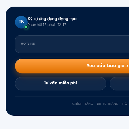
hãng tại Việt Nam. Cung cấp loại lưu chất, lưu lượng và 
thiết, đội kỹ thuật sẽ tư vấn đúng model code dòng S20, 
trợ lắp đặt, bảo hành chính hãng.
Kỹ sư ứng dụng đang trực
TK
Phản hồi 15 phút · T2–T7
HOTLINE
Yêu cầu báo giá
Tư vấn miễn phí
CHÍNH HÃNG · BH 12 THÁNG · HỖ 