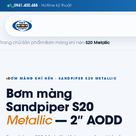
0941.400.488
· Hotline kỹ thuật
Trang chủ
›
Sản phẩm
›
Bơm màng khí nén
›
S20 Metallic
BƠM MÀNG KHÍ NÉN · SANDPIPER S20 METALLIC
Bơm màng
Sandpiper S20
Metallic
— 2″ AODD