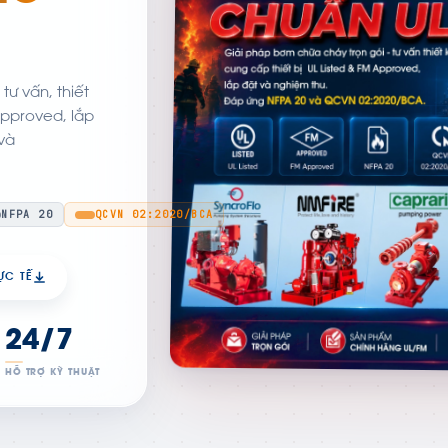
ư vấn, thiết
Approved, lắp
và
NFPA 20
QCVN 02:2020/BCA
ỰC TẾ
24/7
HỖ TRỢ KỸ THUẬT