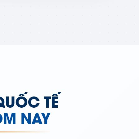
QUỐC TẾ
ÔM NAY