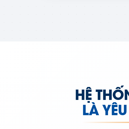
HỆ THỐ
LÀ YÊ