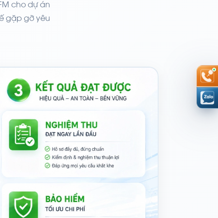
/FM cho dự án
tế gặp gỡ yêu