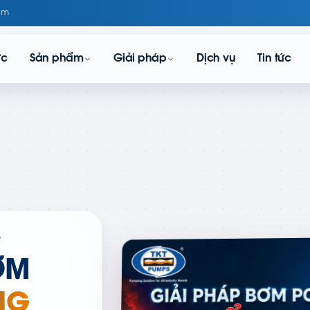
om
ực
Sản phẩm
Giải pháp
Dịch vụ
Tin tức
D
ƠM
NG