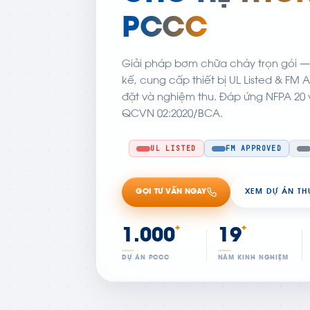
PCCC
Giải pháp bơm chữa cháy trọn gói — t
kế, cung cấp thiết bị UL Listed & FM 
đặt và nghiệm thu. Đáp ứng NFPA 20 
QCVN 02:2020/BCA.
UL LISTED
FM APPROVED
GỌI TƯ VẤN NGAY
XEM DỰ ÁN TH
+
+
1.000
19
DỰ ÁN PCCC
NĂM KINH NGHIỆM