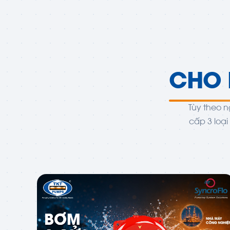
CHO 
Tùy theo n
cấp 3 loạ
01