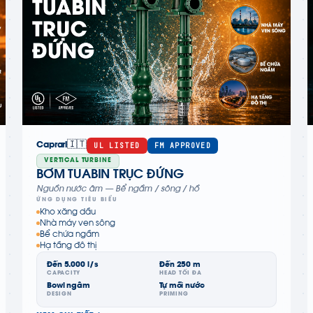
🇮🇹
UL LISTED
FM APPROVED
Caprari
VERTICAL TURBINE
BƠM TUABIN TRỤC ĐỨNG
Nguồn nước âm — Bể ngầm / sông / hồ
ỨNG DỤNG TIÊU BIỂU
Kho xăng dầu
Nhà máy ven sông
Bể chứa ngầm
Hạ tầng đô thị
Đến 5.000 l/s
Đến 250 m
CAPACITY
HEAD TỐI ĐA
Bowl ngâm
Tự mồi nước
DESIGN
PRIMING