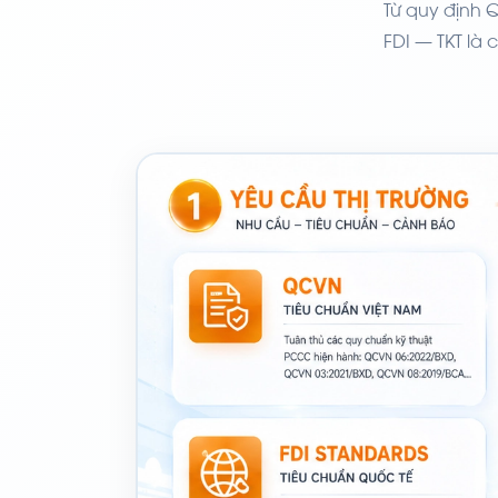
Từ quy định 
FDI — TKT là