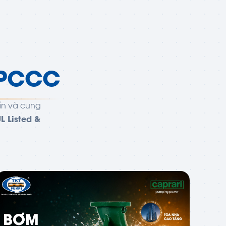
 PCCC
vấn và cung
L Listed &
03