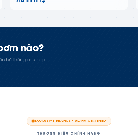
XEM CHI TIẾT
 bơm nào?
 vấn hệ thống phù hợp
EXCLUSIVE BRANDS · UL/FM CERTIFIED
THƯƠNG HIỆU CHÍNH HÃNG