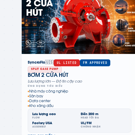
🇺🇸
UL LISTED
FM APPROVED
SyncroFlo
SPLIT CASE PUMP
BƠM 2 CỬA HÚT
Lưu lượng lớn — Độ tin cậy cao
ỨNG DỤNG TIÊU BIỂU
Nhà máy công nghiệp
Sân bay
Data center
Kho xăng dầu
Lưu lượng cao
Đến 200 m
FLOW
HEAD TỐI ĐA
Factory USA
UL/FM
ASSEMBLY
CHỨNG NHẬN