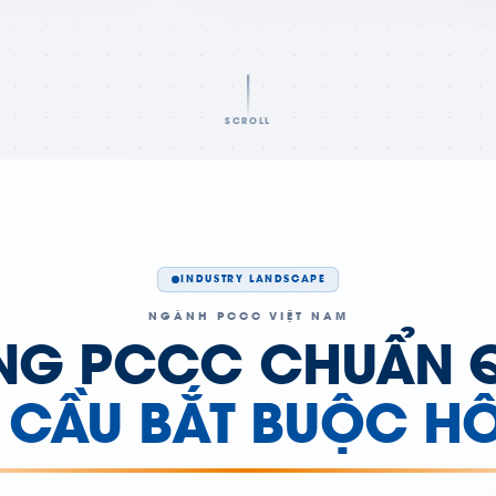
SCROLL
INDUSTRY LANDSCAPE
NGÀNH PCCC VIỆT NAM
NG PCCC CHUẨN 
U CẦU BẮT BUỘC H