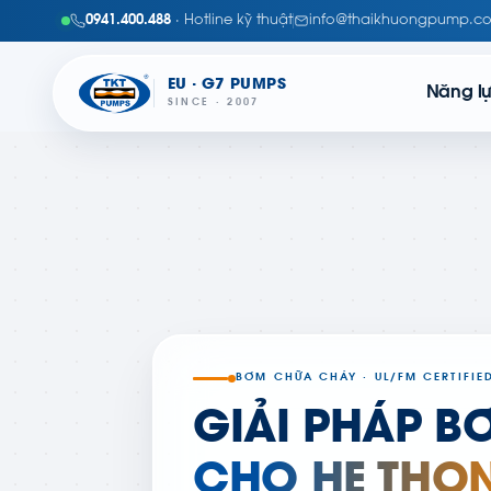
0941.400.488
· Hotline kỹ thuật
info@thaikhuongpump.c
EU · G7 PUMPS
Năng l
SINCE · 2007
BƠM CHỮA CHÁY · UL/FM CERTIFIE
GIẢI PHÁP B
CHO HỆ THỐ