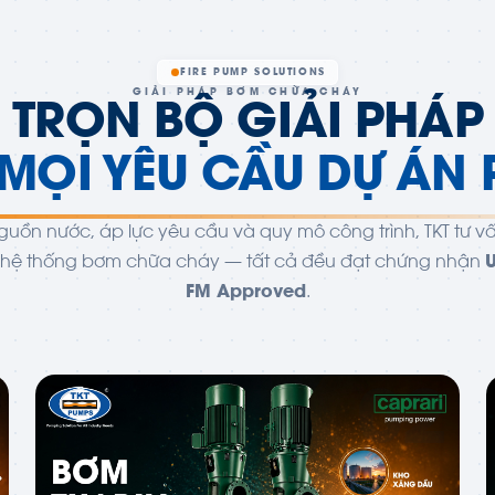
FIRE PUMP SOLUTIONS
GIẢI PHÁP BƠM CHỮA CHÁY
TRỌN BỘ GIẢI PHÁP
MỌI YÊU CẦU DỰ ÁN
guồn nước, áp lực yêu cầu và quy mô công trình, TKT tư 
i hệ thống bơm chữa cháy — tất cả đều đạt chứng nhận
U
FM Approved
.
02