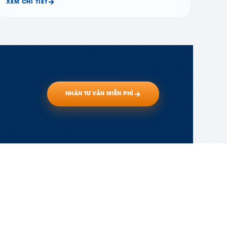
XEM CHI TIẾT
NHẬN TƯ VẤN MIỄN PHÍ