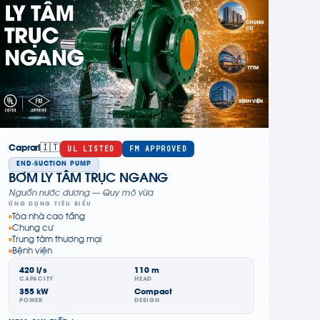
🇮🇹
UL LISTED
FM APPROVED
Caprari
END-SUCTION PUMP
BƠM LY TÂM TRỤC NGANG
Nguồn nước dương — Quy mô vừa
ỨNG DỤNG TIÊU BIỂU
Tòa nhà cao tầng
Chung cư
Trung tâm thương mại
Bệnh viện
420 l/s
110 m
CAPACITY
HEAD
355 kW
Compact
POWER
DESIGN