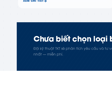
XEM CHI TIẾT
Chưa biết chọn loại
Đội kỹ thuật TKT sẽ phân tích yêu cầu và tư
nhất — miễn phí.