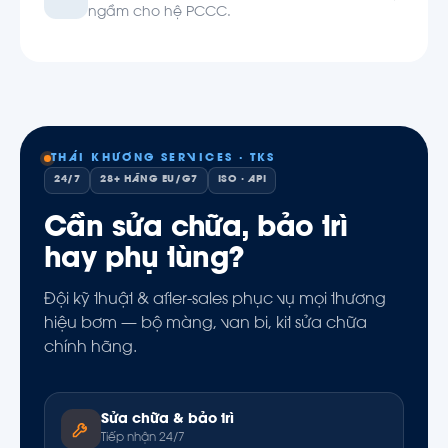
ngầm cho hệ PCCC.
THÁI KHƯƠNG SERVICES · TKS
24/7
28+ HÃNG EU/G7
ISO · API
Cần sửa chữa, bảo trì
hay phụ tùng?
Đội kỹ thuật & after-sales phục vụ mọi thương
hiệu bơm — bộ màng, van bi, kit sửa chữa
chính hãng.
Sửa chữa & bảo trì
Tiếp nhận 24/7