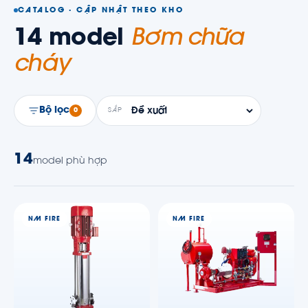
CATALOG · CẬP NHẬT THEO KHO
14
model
Bơm chữa
cháy
Bộ lọc
0
SẮP
14
model phù hợp
NM FIRE
NM FIRE