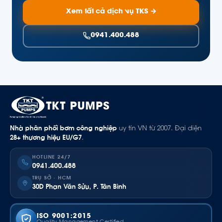
Xem tất cả dịch vụ TKS →
0941.400.488
TKT PUMPS
Nhà phân phối bơm công nghiệp
uy tín VN từ 2007. Đại diện
28+ thương hiệu EU/G7
.
HOTLINE 24/7
0941.400.488
TRỤ SỞ · HCM
30D Phan Văn Sửu, P. Tân Bình
ISO 9001:2015