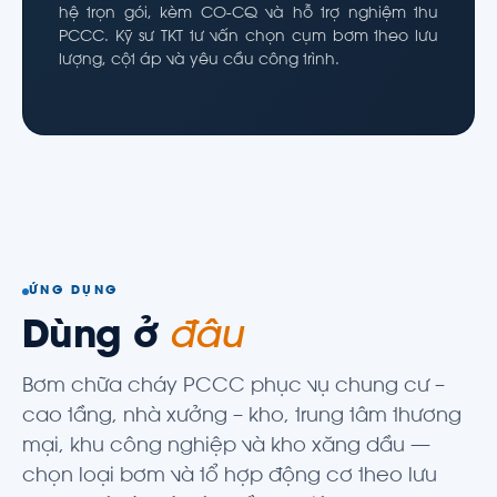
hệ trọn gói, kèm CO-CQ và hỗ trợ nghiệm thu
PCCC. Kỹ sư TKT tư vấn chọn cụm bơm theo lưu
lượng, cột áp và yêu cầu công trình.
ỨNG DỤNG
Dùng ở
đâu
Bơm chữa cháy PCCC phục vụ chung cư –
cao tầng, nhà xưởng – kho, trung tâm thương
mại, khu công nghiệp và kho xăng dầu —
chọn loại bơm và tổ hợp động cơ theo lưu