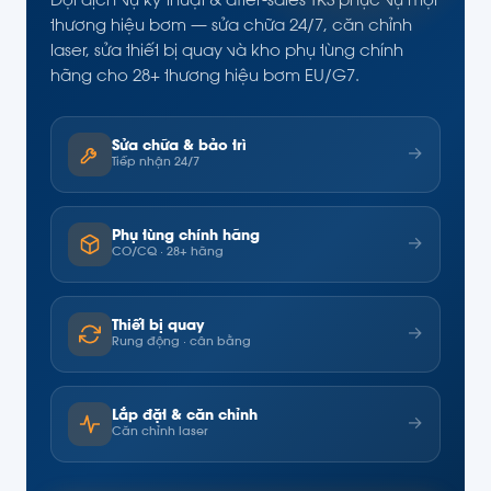
Đội dịch vụ kỹ thuật & after-sales TKS phục vụ mọi
thương hiệu bơm — sửa chữa 24/7, căn chỉnh
laser, sửa thiết bị quay và kho phụ tùng chính
hãng cho 28+ thương hiệu bơm EU/G7.
Sửa chữa & bảo trì
→
Tiếp nhận 24/7
Phụ tùng chính hãng
→
CO/CQ · 28+ hãng
Thiết bị quay
→
Rung động · cân bằng
Lắp đặt & căn chỉnh
→
Căn chỉnh laser