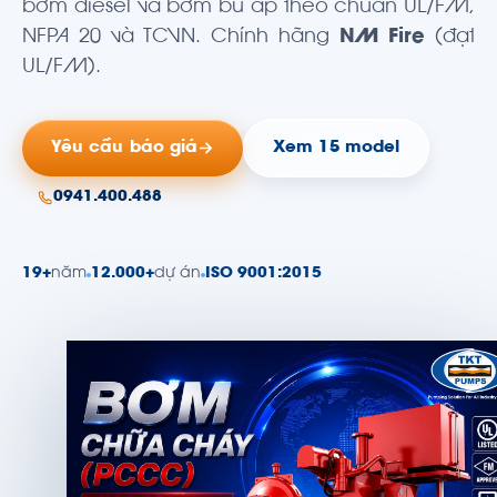
bơm diesel và bơm bù áp theo chuẩn UL/FM,
NFPA 20 và TCVN. Chính hãng
NM Fire
(đạt
UL/FM).
Yêu cầu báo giá
Xem 15 model
0941.400.488
19+
năm
12.000+
dự án
ISO 9001:2015