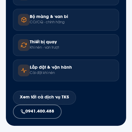
Bộ màng & van bi
CO/CQ · chính hãng
Thiết bị quay
Khí nén · van trượt
Lắp đặt & vận hành
Cài đặt khí nén
Xem tất cả dịch vụ TKS
0941.400.488