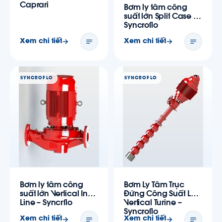
Caprari
Bơm ly tâm công
suất lớn Split Case –
Syncroflo
Xem chi tiết
Xem chi tiết
SYNCROFLO
SYNCROFLO
Bơm ly tâm công
Bơm Ly Tâm Trục
suất lớn Vertical In-
Đứng Công Suất Lớn
Line – Syncrflo
Vertical Turine –
Syncroflo
Xem chi tiết
Xem chi tiết