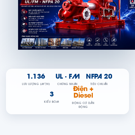
1.136
UL · FM
NFPA 20
LƯU LƯỢNG (M³/H)
CHỨNG NHẬN
TIÊU CHUẨN
Điện +
3
Diesel
KIỂU BƠM
ĐỘNG CƠ DẪN
ĐỘNG