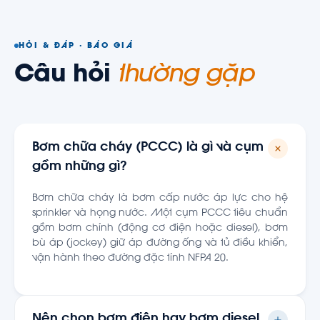
HỎI & ĐÁP · BÁO GIÁ
Câu hỏi
thường gặp
Bơm chữa cháy (PCCC) là gì và cụm
gồm những gì?
Bơm chữa cháy là bơm cấp nước áp lực cho hệ
sprinkler và họng nước. Một cụm PCCC tiêu chuẩn
gồm bơm chính (động cơ điện hoặc diesel), bơm
bù áp (jockey) giữ áp đường ống và tủ điều khiển,
vận hành theo đường đặc tính NFPA 20.
Nên chọn bơm điện hay bơm diesel