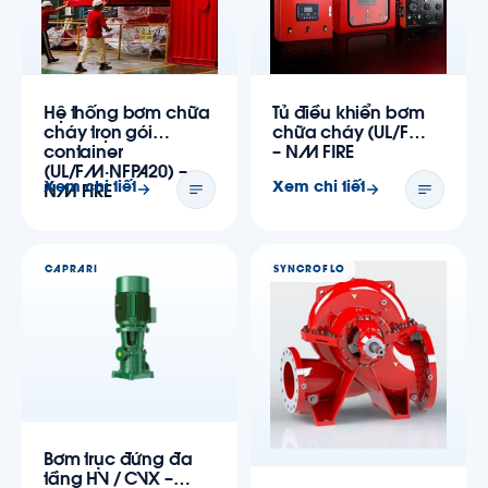
Hệ thống bơm chữa
Tủ điều khiển bơm
cháy trọn gói
chữa cháy (UL/FM)
container
– NM FIRE
(UL/FM·NFPA20) –
Xem chi tiết
Xem chi tiết
NM FIRE
CAPRARI
SYNCROFLO
Bơm trục đứng đa
tầng HV / CVX –