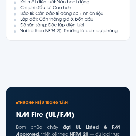
Khi mất điện lưới: Vẫn hoạt động
Chi phí đầu tư: Cao hơn
Bảo trì: Cần bảo trì động cơ + nhiên liệu
Lắp đặt: Cần thông gió & bồn dầu
Độ sẵn sàng: Độc lập điện lưới
Vai trò theo NFPA 20: Thường là bơm dự phòng
THƯƠNG HIỆU TRỌNG TÂM
NM Fire (UL/FM)
Bơm chữa cháy
đạt UL Listed & FM
Approved
, thiết kế theo
NFPA 20
— đủ loại trục