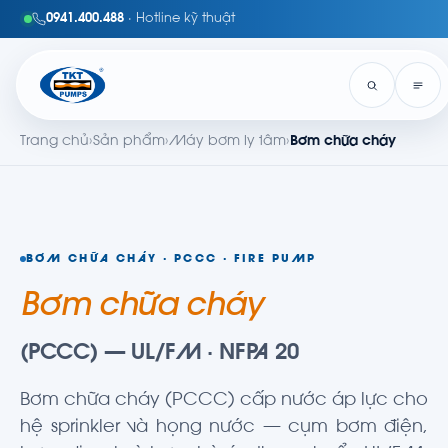
0941.400.488
· Hotline kỹ thuật
Trang chủ
›
Sản phẩm
›
Máy bơm ly tâm
›
Bơm chữa cháy
BƠM CHỮA CHÁY · PCCC · FIRE PUMP
Bơm chữa cháy
(PCCC) — UL/FM · NFPA 20
Bơm chữa cháy (PCCC) cấp nước áp lực cho
hệ sprinkler và họng nước — cụm bơm điện,