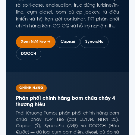
rời split-case, end-suction, trục đứng turbine/in-
line, cụm diesel, bơm bù áp jockey, tủ điều
khiển và hệ trọn gói container. TKT phân phối
chính hãng kèm CO-CQ và hỗ trợ nghiệm thu.
Xem NM Fire →
Caprari
SyncroFlo
DOOCH
CHÍNH HÃNG
Phân phối chính hãng bơm chữa cháy 4
thương hiệu
Thái Khương Pumps phân phối chính hãng bơm
chữa cháy NM Fire (đạt UL/FM, NFPA 20),
Caprari (Ý), SyncroFlo (Mỹ) và DOOCH (Hàn
Quốc) — đủ loại cụm bơm điện, diesel, bù áp và