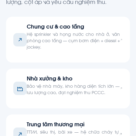
lượng, cột áp và yêu cầu nghiệm thu.
Chung cư & cao tầng
Hệ sprinkler và họng nước cho nhà ở, văn
phòng cao tầng — cụm bơm điện + diesel +
jockey.
Nhà xưởng & kho
Bảo vệ nhà máy, kho hàng diện tích lớn —
lưu lượng cao, đạt nghiệm thu PCCC.
Trung tâm thương mại
TTTM, siêu thị, bãi xe — hệ chữa cháy tự