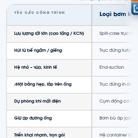
YÊU CẦU CÔNG TRÌNH
Loại bơm khu
Lưu lượng rất lớn (cao tầng / KCN)
Split-case trục rời
Hút từ bể ngầm / giếng
Trục đứng turbine
Hệ nhỏ – vừa, kinh tế
End-suction
Mặt bằng hẹp, lắp trên ống
Trục đứng in-line
Dự phòng khi mất điện
Cụm động cơ dies
Giữ áp đường ống
Bơm bù áp jocke
Triển khai nhanh, trọn gói
Hệ container UL/