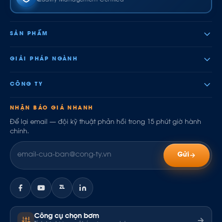
Quality Management Certified
SẢN PHẨM
GIẢI PHÁP NGÀNH
CÔNG TY
NHẬN BÁO GIÁ NHANH
Để lại email — đội kỹ thuật phản hồi trong 15 phút giờ hành
chính.
Gửi
ZL
Công cụ chọn bơm