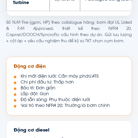
Turbine
Số NM Fire (gpm, HP) theo catalogue hãng; bơm đạt UL Listed
& FM Approved, thiết kế theo NFPA 20.
Caprari/DOOCH/SyncroFlo cấu hình theo dự án. Gửi lưu lượng
+ cột áp + yêu cầu nghiệm thu để kỹ sư TKT chọn cụm bơm.
Động cơ điện
Khi mất điện lưới: Cần máy phát/ATS
Chi phí đầu tư: Thấp hơn
Bảo trì: Đơn giản
Lắp đặt: Gọn
Độ sẵn sàng: Phụ thuộc điện lưới
Vai trò theo NFPA 20: Thường là bơm chính
Động cơ diesel