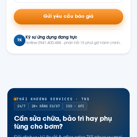
Gửi yêu cầu báo giá
Kỹ sư ứng dụng đang trực
TK
Hotline 0941.400.488 · phản hồi 15 phút giờ hành chính.
THÁI KHƯƠNG SERVICES · TKS
24/7
28+ HÃNG EU/G7
ISO · API
Cần sửa chữa, bảo trì hay phụ
tùng cho bơm?