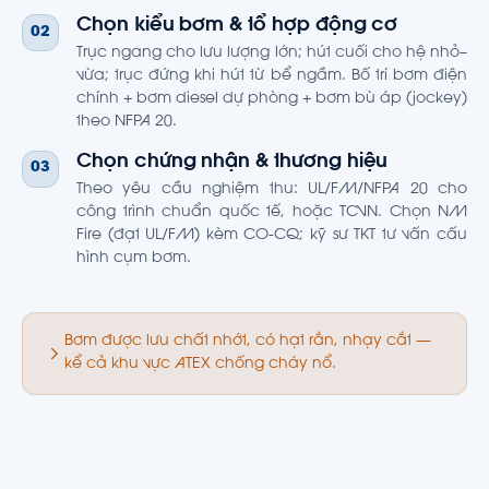
Chọn kiểu bơm & tổ hợp động cơ
02
Trục ngang cho lưu lượng lớn; hút cuối cho hệ nhỏ–
vừa; trục đứng khi hút từ bể ngầm. Bố trí bơm điện
chính + bơm diesel dự phòng + bơm bù áp (jockey)
theo NFPA 20.
Chọn chứng nhận & thương hiệu
03
Theo yêu cầu nghiệm thu: UL/FM/NFPA 20 cho
công trình chuẩn quốc tế, hoặc TCVN. Chọn NM
Fire (đạt UL/FM) kèm CO-CQ; kỹ sư TKT tư vấn cấu
hình cụm bơm.
Bơm được lưu chất nhớt, có hạt rắn, nhạy cắt —
kể cả khu vực ATEX chống cháy nổ.