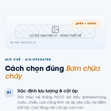
ĐIỆN + DIESEL
SƠ ĐỒ NGUYÊN LÝ · VÙNG THIẾT KẾ
SƠ ĐỒ NGUYÊN LÝ
CƠ CHẾ · AIR-OPERATED
Cách chọn đúng
Bơm chữa
cháy
Xác định lưu lượng & cột áp
01
Tính theo hệ thống PCCC (số đầu sprinkler/họng
nước, chiều cao công trình và áp yêu cầu tại điểm
bất lợi). Cao tầng cần cột áp cao hơn.