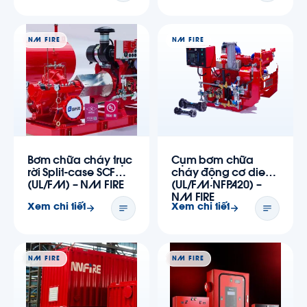
NM FIRE
NM FIRE
Bơm chữa cháy trục
Cụm bơm chữa
rời Split-case SCF
cháy động cơ diesel
(UL/FM) – NM FIRE
(UL/FM·NFPA20) –
NM FIRE
Xem chi tiết
Xem chi tiết
NM FIRE
NM FIRE