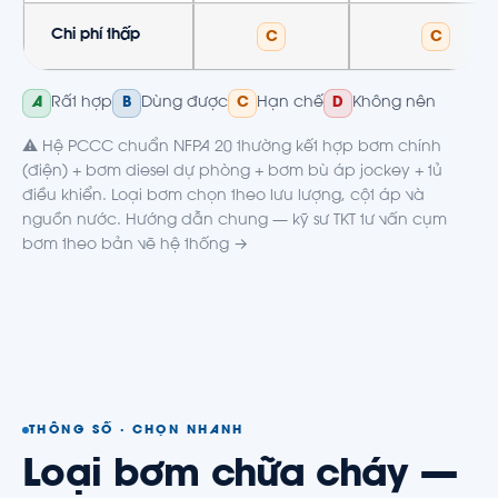
Chi phí thấp
C
C
Rất hợp
Dùng được
Hạn chế
Không nên
A
B
C
D
⚠️ Hệ PCCC chuẩn NFPA 20 thường kết hợp bơm chính
(điện) + bơm diesel dự phòng + bơm bù áp jockey + tủ
điều khiển. Loại bơm chọn theo lưu lượng, cột áp và
nguồn nước. Hướng dẫn chung —
kỹ sư TKT tư vấn cụm
bơm theo bản vẽ hệ thống →
THÔNG SỐ · CHỌN NHANH
Loại bơm chữa cháy —