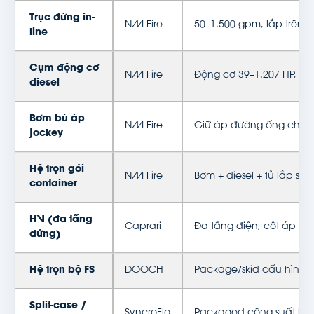
Trục đứng in-
NM Fire
50–1.500 gpm, lắp trên 
line
Cụm động cơ
NM Fire
Động cơ 39–1.207 HP, d
diesel
Bơm bù áp
NM Fire
Giữ áp đường ống chữa
jockey
Hệ trọn gói
NM Fire
Bơm + diesel + tủ lắp sẵn
container
HV (đa tầng
Caprari
Đa tầng điện, cột áp ca
đứng)
Hệ trọn bộ FS
DOOCH
Package/skid cấu hình 
Split-case /
SyncroFlo
Packaged công suất lớn