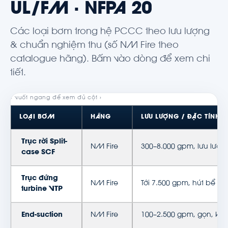
UL/FM · NFPA 20
Các loại bơm trong hệ PCCC theo lưu lượng
& chuẩn nghiệm thu (số NM Fire theo
catalogue hãng). Bấm vào dòng để xem chi
tiết.
LOẠI BƠM
HÃNG
LƯU LƯỢNG / ĐẶC TÍNH
Trục rời Split-
NM Fire
300–8.000 gpm, lưu lượn
case SCF
Trục đứng
NM Fire
Tới 7.500 gpm, hút bể n
turbine VTP
End-suction
NM Fire
100–2.500 gpm, gọn, kinh