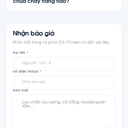
chữa cháy hãng nào?
bất lợi. Rating phổ biến tới ~5.000 GPM (~1.136
m³/h); kỹ sư TKT hỗ trợ tính theo bản vẽ hệ thống.
TKT phân phối chính hãng bơm chữa cháy
NM
Fire
(đạt UL/FM) — gồm bơm điện, bơm diesel và
bơm bù áp cho hệ PCCC, kèm CO-CQ và hỗ trợ
nghiệm thu. Xem trang thương hiệu hoặc gọi
Nhận báo giá
0941.400.488.
Phản hồi trong 15 phút (T2–T7) kèm tư vấn vật liệu.
HỌ TÊN *
SỐ ĐIỆN THOẠI *
NHU CẦU