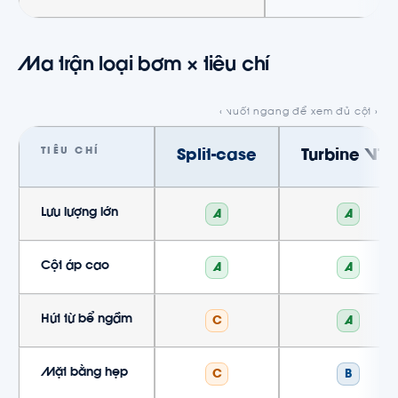
Ma trận loại bơm × tiêu chí
TIÊU CHÍ
Split-case
Turbine VTP
Lưu lượng lớn
A
A
Cột áp cao
A
A
Hút từ bể ngầm
C
A
Mặt bằng hẹp
C
B