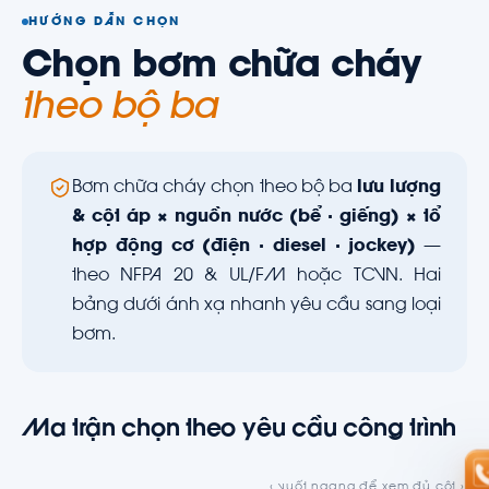
HƯỚNG DẪN CHỌN
Chọn bơm chữa cháy
theo bộ ba
Bơm chữa cháy chọn theo bộ ba
lưu lượng
& cột áp × nguồn nước (bể · giếng) × tổ
hợp động cơ (điện · diesel · jockey)
—
theo NFPA 20 & UL/FM hoặc TCVN. Hai
bảng dưới ánh xạ nhanh yêu cầu sang loại
bơm.
Ma trận chọn theo yêu cầu công trình