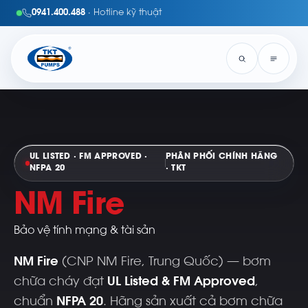
0941.400.488
· Hotline kỹ thuật
UL LISTED · FM APPROVED ·
PHÂN PHỐI CHÍNH HÃNG
NFPA 20
· TKT
NM Fire
Bảo vệ tính mạng & tài sản
NM Fire
(CNP NM Fire, Trung Quốc) — bơm
chữa cháy đạt
UL Listed & FM Approved
,
chuẩn
NFPA 20
. Hãng sản xuất cả bơm chữa