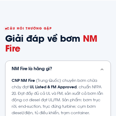
CÂU HỎI THƯỜNG GẶP
Giải đáp về bơm
NM
Fire
NM Fire là hãng gì?
CNP NM Fire
(Trung Quốc) chuyên bơm chữa
cháy đạt
UL Listed & FM Approved
, chuẩn NFPA
20. Đạt đầy đủ cả UL và FM, sản xuất cả bơm lẫn
động cơ diesel đạt UL/FM. Sản phẩm: bơm trục
rời, end-suction, trục đứng turbine; cụm bơm
diesel/điện, tủ điều khiển, trạm container.