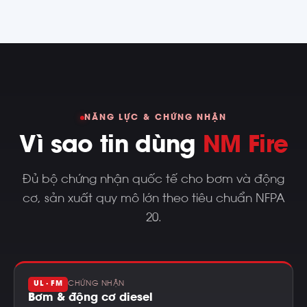
NĂNG LỰC & CHỨNG NHẬN
Vì sao tin dùng
NM Fire
Đủ bộ chứng nhận quốc tế cho bơm và động
cơ, sản xuất quy mô lớn theo tiêu chuẩn NFPA
20.
UL · FM
CHỨNG NHẬN
Bơm & động cơ diesel