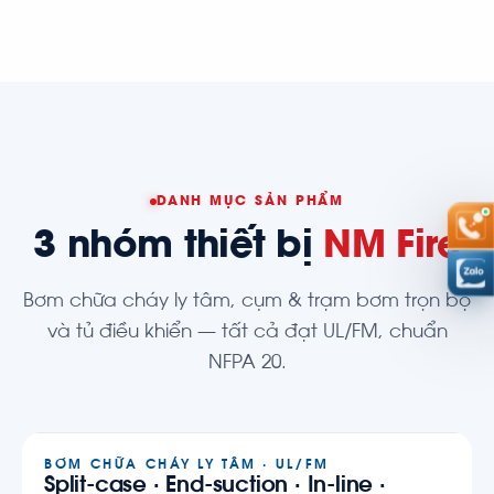
DANH MỤC SẢN PHẨM
3 nhóm thiết bị
NM Fire
Bơm chữa cháy ly tâm, cụm & trạm bơm trọn bộ
và tủ điều khiển — tất cả đạt UL/FM, chuẩn
NFPA 20.
BƠM CHỮA CHÁY LY TÂM · UL/FM
Split-case · End-suction · In-line ·