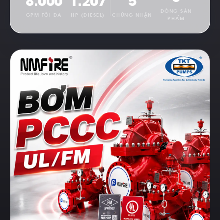
8.000
1.207
5
DÒNG SẢN
GPM TỐI ĐA
HP (DIESEL)
CHỨNG NHẬN
PHẨM