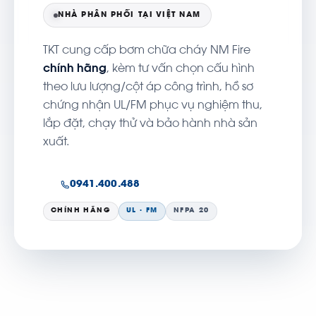
NHÀ PHÂN PHỐI TẠI VIỆT NAM
TKT cung cấp bơm chữa cháy NM Fire
chính hãng
, kèm tư vấn chọn cấu hình
theo lưu lượng/cột áp công trình, hồ sơ
chứng nhận UL/FM phục vụ nghiệm thu,
lắp đặt, chạy thử và bảo hành nhà sản
xuất.
0941.400.488
CHÍNH HÃNG
UL · FM
NFPA 20