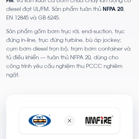
FM
, và sản xuất cả bơm chữa cháy lẫn động cơ
diesel đạt UL/FM. Sản phẩm tuân thủ
NFPA 20
,
EN 12845 và GB 6245.
Sản phẩm gồm bơm trục rời, end-suction, trục
đứng in-line, trục đứng turbine, bù áp jockey;
cụm bơm diesel trọn bộ, trạm bơm container và
tủ điều khiển — tuân thủ NFPA 20, dùng cho
công trình yêu cầu nghiệm thu PCCC nghiêm
ngặt.