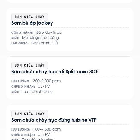
Xem
BƠM CHỮA CHÁY
Bơm bù áp jockey
chi
tiết
Bù & duy trì áp
CÔNG NĂNG:
Multistage trục đứng
KIỂU:
Bơm chính + tủ
LẮP CÙNG:
Xem
BƠM CHỮA CHÁY
Bơm chữa cháy trục rời Split-case SCF
chi
tiết
300–8.000 gpm
LƯU LƯỢNG:
UL · FM
CHỨNG NHẬN:
Trục rời split-case
KIỂU:
Xem
BƠM CHỮA CHÁY
Bơm chữa cháy trục đứng turbine VTP
chi
tiết
100–7.500 gpm
LƯU LƯỢNG:
UL · FM
CHỨNG NHẬN: