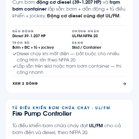
Cụm bơm
động cơ diesel (39–1.207 HP)
và
trạm
bơm container
lắp sẵn: bơm + dẫn động + tủ điều
khiển + jockey.
Động cơ diesel cũng đạt UL/FM
.
DẪN ĐỘNG
CHỨNG NHẬN
Diesel 39–1.207 HP
UL·FM·NFPA 20
TRỌN BỘ
DẠNG
Bơm + ĐC + tủ + jockey
Skid / Container
Diesel chạy khi mất điện — bắt buộc cho nhiều
công trình lớn theo NFPA 20
Lắp sẵn trên skid hoặc trạm bơm container — thi
công nhanh
XEM 2 DÒNG
TỦ ĐIỀU KHIỂN BƠM CHỮA CHÁY · UL/FM
Fire Pump Controller
Tủ điều khiển bơm chữa cháy đạt
UL/FM
cho cả
bơm điện và diesel, theo NFPA 20.