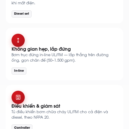
khi mất điện.
Diesel set
Không gian hẹp, lắp đứng
Bơm trục đứng in-line UL/FM — lắp thẳng trên đường
ống, gọn chân đế (50–1.500 gpm).
In-line
Điều khiển & giám sát
Tủ điều khiển bơm chữa cháy UL/FM cho cả điện và
diesel, theo NFPA 20.
Controller