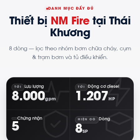
DANH MỤC ĐẦY ĐỦ
Thiết bị
NM Fire
tại Thái
Khương
8 dòng — lọc theo nhóm bơm chữa cháy, cụm
& trạm bơm và tủ điều khiển.
Lưu lượng
Động cơ diesel
TỚI
TỚI
8.000
1.207
gpm
HP
Chứng nhận
Dòng
HIỆN CÓ
5
8
SP