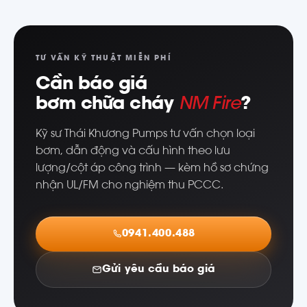
TƯ VẤN KỸ THUẬT MIỄN PHÍ
Cần báo giá
bơm chữa cháy
NM Fire
?
Kỹ sư Thái Khương Pumps tư vấn chọn loại
bơm, dẫn động và cấu hình theo lưu
lượng/cột áp công trình — kèm hồ sơ chứng
nhận UL/FM cho nghiệm thu PCCC.
0941.400.488
Gửi yêu cầu báo giá