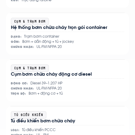
Trục đứng turbine
KIỂU:
Xem
CỤM & TRẠM BƠM
Hệ thống bơm chữa cháy trọn gói container
chi
tiết
Trạm bơm container
DẠNG:
Bơm + dẫn động + tủ + jockey
GỒM:
UL·FM·NFPA 20
CHỨNG NHẬN:
Xem
CỤM & TRẠM BƠM
Cụm bơm chữa cháy động cơ diesel
chi
tiết
Diesel 39–1.207 HP
ĐỘNG CƠ:
UL·FM·NFPA 20
CHỨNG NHẬN:
Bơm + động cơ + tủ
TRỌN BỘ:
Xem
TỦ ĐIỀU KHIỂN
Tủ điều khiển bơm chữa cháy
chi
tiết
Tủ điều khiển PCCC
LOẠI: