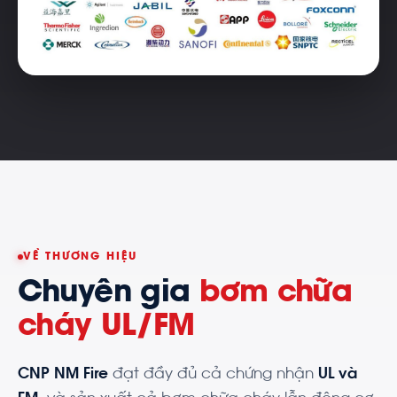
VỀ THƯƠNG HIỆU
Chuyên gia
bơm chữa
cháy UL/FM
CNP NM Fire
đạt đầy đủ cả chứng nhận
UL và