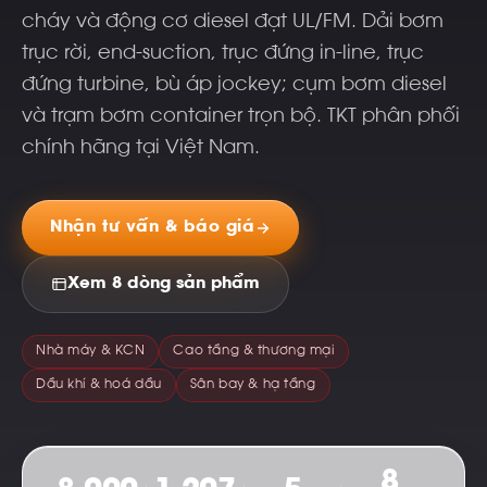
cháy và động cơ diesel đạt UL/FM. Dải bơm
trục rời, end-suction, trục đứng in-line, trục
đứng turbine, bù áp jockey; cụm bơm diesel
và trạm bơm container trọn bộ. TKT phân phối
chính hãng tại Việt Nam.
Nhận tư vấn & báo giá
Xem 8 dòng sản phẩm
Nhà máy & KCN
Cao tầng & thương mại
Dầu khí & hoá dầu
Sân bay & hạ tầng
8