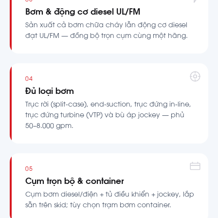
03
Bơm & động cơ diesel UL/FM
Sản xuất cả bơm chữa cháy lẫn động cơ diesel
đạt UL/FM — đồng bộ trọn cụm cùng một hãng.
04
Đủ loại bơm
Trục rời (split-case), end-suction, trục đứng in-line,
trục đứng turbine (VTP) và bù áp jockey — phủ
50–8.000 gpm.
05
Cụm trọn bộ & container
Cụm bơm diesel/điện + tủ điều khiển + jockey, lắp
sẵn trên skid; tùy chọn trạm bơm container.