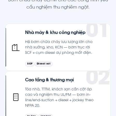
Bơm chữa cháy UL/FM cho các công trình yêu
cầu nghiệm thu nghiêm ngặt.
Nhà máy & khu công nghiệp
Hệ bơm chữa cháy lưu lượng lớn cho
nhà xưởng, kho, KCN — bơm trục rời
SCF + cụm diesel dự phòng mất điện.
SCF
Diesel set
Cao tầng & thương mại
Tòa nhà, TTTM, khách sạn cần cột áp
cao và nghiệm thu UL/FM — bơm in-
line/end-suction + diesel + jockey theo
NFPA 20.