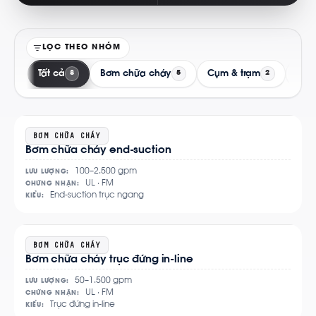
LỌC THEO NHÓM
Tất cả
Bơm chữa cháy
Cụm & trạm
Tủ đ
8
5
2
Xem
BƠM CHỮA CHÁY
Bơm chữa cháy end-suction
chi
tiết
100–2.500 gpm
LƯU LƯỢNG:
UL · FM
CHỨNG NHẬN:
End-suction trục ngang
KIỂU:
Xem
BƠM CHỮA CHÁY
Bơm chữa cháy trục đứng in-line
chi
tiết
50–1.500 gpm
LƯU LƯỢNG:
UL · FM
CHỨNG NHẬN:
Trục đứng in-line
KIỂU: