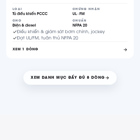
LOẠI
CHỨNG NHẬN
Tủ điều khiển PCCC
UL · FM
CHO
CHUẨN
Điện & diesel
NFPA 20
Điều khiển & giám sát bơm chính, jockey
Đạt UL/FM, tuân thủ NFPA 20
XEM 1 DÒNG
XEM DANH MỤC ĐẦY ĐỦ 8 DÒNG