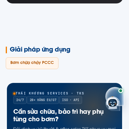
Giải pháp ứng dụng
Bơm chữa cháy PCCC
THÁI KHƯƠNG SERVICES · TKS
24/7
28+ HÃNG EU/G7
ISO · API
Cần sửa chữa, bảo trì hay phụ
tùng cho bơm?