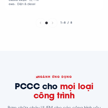
UL · FM
CHỨNG NHẬN:
Điện & diesel
CHO:
1–8 / 8
NGÀNH ỨNG DỤNG
PCCC cho
mọi loại
công trình