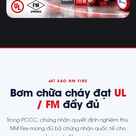
VÌ SAO NM FIRE
Bơm chữa cháy đạt
UL
/ FM
đầy đủ
Trong PCCC, chứng nhận quyết định nghiệm thu.
NM Fire mang đủ bộ chứng nhận quốc tế cho