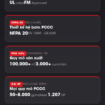
UL
FM
Listed
Approved
NFPA 20
TIÊU CHUẨN
Thiết kế hệ bơm PCCC
NFPA 20
EN 12845 · GB 6245
Nhà máy
CHANGSHA, TQ
Quy mô sản xuất
100.000+
3.000+
m²
cụm/năm
Dải SP
PHỦ CÔNG TRÌNH
Mọi quy mô PCCC
50–8.000
1.207
gpm
diesel
HP