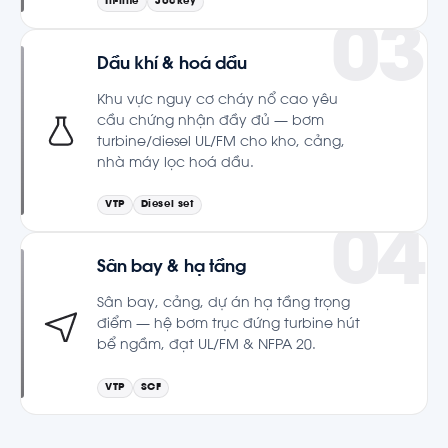
In-line
Jockey
Dầu khí & hoá dầu
Khu vực nguy cơ cháy nổ cao yêu
cầu chứng nhận đầy đủ — bơm
turbine/diesel UL/FM cho kho, cảng,
nhà máy lọc hoá dầu.
VTP
Diesel set
Sân bay & hạ tầng
Sân bay, cảng, dự án hạ tầng trọng
điểm — hệ bơm trục đứng turbine hút
bể ngầm, đạt UL/FM & NFPA 20.
VTP
SCF