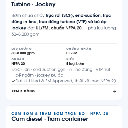
Turbine · Jockey
Bơm chữa cháy
trục rời (SCF), end-suction, trục
đứng in-line, trục đứng turbine (VTP) và bù áp
jockey
đạt
UL/FM, chuẩn NFPA 20
— phủ lưu lượng
50–8.000 gpm.
LƯU LƯỢNG
CHỨNG NHẬN
50–8.000 gpm
UL · FM
CHUẨN
KIỂU
NFPA 20
5 loại bơm
SCF lớn · end-suction gọn · in-line đứng · VTP hút
bể ngầm · jockey bù áp
Đạt UL Listed & FM Approved, thiết kế theo NFPA 20
XEM 5 DÒNG
CỤM BƠM & TRẠM BƠM TRỌN BỘ · NFPA 20
Cụm diesel · Trạm container