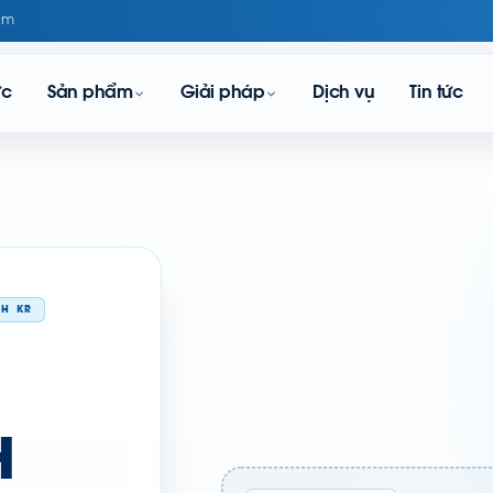
om
ực
Sản phẩm
Giải pháp
Dịch vụ
Tin tức
CH KR
H