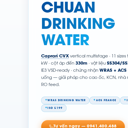
CHUẨN
DRINKING
WATER
Caprari CVX
vertical multistage · 11 sizes
kW · cột áp đến
330m
· vật liệu
SS304/SS
IE3 VSD-ready · chứng nhận
WRAS + ACS
uống — giải pháp cho cao ốc, KCN, nhà
RO feed.
✦
✦
✦
WRAS DRINKING WATER
ACS FRANCE
✦
ISO 5199
Tư vấn ngay — 0941.400.488