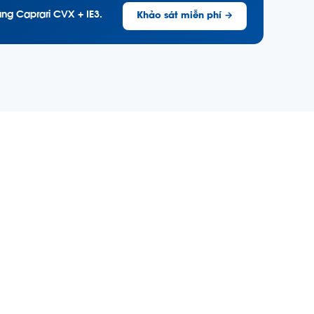
ng Caprari CVX + IE3.
Khảo sát miễn phí →