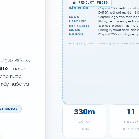
📸 PRODUCT PHOTO
SẢN PHẨM
Caprari CVX vertical multi
DN150, dải cột áp đến 3
LOGO
Caprari logo trên thân bơ
HEADLINE
Không text overlay — focu
KEY POINTS
SS304/316 body · IE3 motor
MOOD
Phòng kỹ thuật sạch, sàn 
NGUỒN
Caprari CVX catalogue · p
↳ Thay bằng product photo Caprari CVX khi hoàn th
 từ 0.37 đến 75
316
· motor
cho nước
 máy nước và
IE3 MOTOR
330m
11
CỘT ÁP
SIZES CVX
TỐI ĐA
0.37–75 K