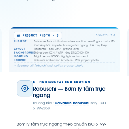
📸 PRODUCT PHOTO · B
560×320 · 7:4
SUBJECT
Salvatore Robuschi horizontal end-suction centrifugal · motor IE3
lớn bên phải · impeller housing nằm ngang · bệ máy thép
LAYOUT
Horizontal · side view · ground level
BACKGROUND
Phòng bơm KCN / WTP · ống DN200-DN400
LIGHTING
Bright neutral 5000K · highlight motor metal
SOURCE
Robuschi end-suction brochure · WTP project photo
↳ Replace với Robuschi end-suction product photo
B · HORIZONTAL END-SUCTION
Robuschi — Bơm ly tâm trục
ngang
Thương hiệu:
Salvatore Robuschi
Italy · ISO
5199-2858
Bơm ly tâm trục ngang theo chuẩn ISO 5199-