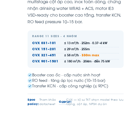
multistage cột áp cao, inox toàn dòng, chứng
nhận drinking water WRAS + ACS, motor IE3
VSD-ready cho booster cao tầng, transfer KCN,
RO feed pressure 10–15 bar.
RANGE 11 SIZES · 4 NHÓM
CVX 031–101
≤ 13 m³/h · 252m · 0.37–4 kW
CVX 151–201
≤ 29 m³/h · 255m
CVX 321–451
≤ 58 m³/h ·
330m max
CVX 901–1501
≤ 180 m³/h · 204m · đến 75 kW
Booster cao ốc · cấp nước sinh hoạt
RO feed · tăng áp lọc nước (10–15 bar)
Transfer KCN · cấp công nghiệp (≤ 90°C)
Spec
Tham khảo
CVX — kỹ sư TKT chọn model theo lưu
Caprari
policy:
datasheet
lượng, cột áp, NPSH dự án