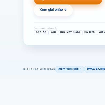
Xem giải pháp →
ỨNG DỤNG TIÊU BIỂU
CAO ỐC
KCN
NHÀ MÁY NƯỚC
RO FEED
GIẾ
Xử lý nước thải
→
HVAC & Chill
GIẢI PHÁP LIÊN QUAN