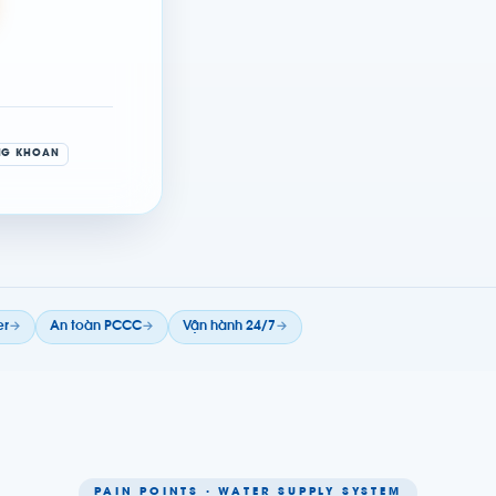
NG KHOAN
er
→
An toàn PCCC
→
Vận hành 24/7
→
PAIN POINTS · WATER SUPPLY SYSTEM