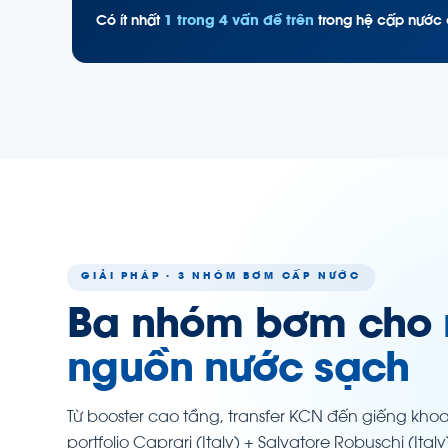
Có ít nhất
1 trong 4 vấn đề trên
trong hệ cấp nước c
GIẢI PHÁP · 3 NHÓM BƠM CẤP NƯỚC
Ba nhóm bơm cho
nguồn nước sạch
Từ booster cao tầng, transfer KCN đến giếng kh
portfolio Caprari (Italy) + Salvatore Robuschi (I