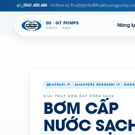
0941.400.488
· Hotline kỹ thuật
info@thaikhuongpump.c
EU · G7 PUMPS
Năng l
SINCE · 2007
CAPRARI IT · SALVATORE ROBUSCHI IT · DOO
GIẢI PHÁP BƠM CẤP NƯỚC SẠCH
BƠM CẤP
NƯỚC SẠC