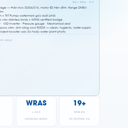
860 × 540px · 16:9
stage — thân inox SS304/316, motor IE3 trên đỉnh, flange DN50–
30m
m + TKT Pumps watermark góc dưới phải
s vào stainless body + WRAS certified badge
 · VSD inverter · Pressure gauge · Mechanical seal
epoxy xám, ánh sáng cool 5000K — clean, hygienic, water-supply
roject booster cao ốc hoặc water plant photo
iện design
WRAS
19+
+ ACS
NĂM KN
W
DRINKING WATER
THỊ TRƯỜNG VN