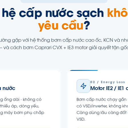
o hệ cấp nước sạch
khô
yêu cầu
?
hường gặp với hệ thống bơm cấp nước cao ốc, KCN và n
 và cách bơm Caprari CVX + IE3 motor giải quyết tận gố
02 / Energy Loss
u nước
Motor IE2 / IE1
ờng ống dài · không có
Bơm cấp nước chạy gần nh
 thiếu áp, dòng yếu,
có VSD/inverter, không k
ằng máy bơm phụ chắp
Càng dùng lâu càng đốt đ
VSD.