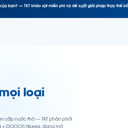
ủa bạn? — TKT khảo sát miễn phí và đề xuất giải pháp thay thế bằ
mọi loại
oan cấp nước thô — TKT phân phối
taly) + DOOCH (Korea, đang mở