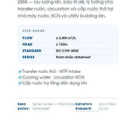
2858 — lưu lượng lớn, bảo trì dễ, lý tưởng cho
transfer nước, circulation và cấp nước thô tại
nhà máy nước, KCN và utility building lớn.
SPEC RANGE
FLOW
≤ 2,400 m³/h
HEAD
≤ 150m
STANDARD
ISO 5199-2858
SERIES
tham khảo datasheet
Transfer nước thô · WTP intake
Cooling water · circulation KCN
Cấp nước hạ tầng dân dụng lớn
Salvatore
Spec
Series codes — tham khảo
chọn theo
Robuschi
policy:
datasheet
dự án