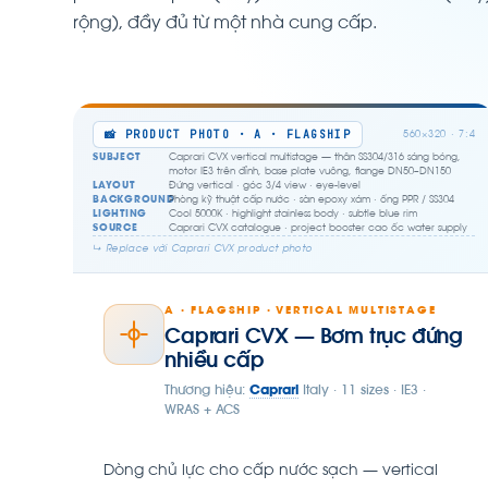
rộng), đầy đủ từ một nhà cung cấp.
📸 PRODUCT PHOTO · A · FLAGSHIP
560×320 · 7:4
SUBJECT
Caprari CVX vertical multistage — thân SS304/316 sáng bóng,
motor IE3 trên đỉnh, base plate vuông, flange DN50–DN150
LAYOUT
Đứng vertical · góc 3/4 view · eye-level
BACKGROUND
Phòng kỹ thuật cấp nước · sàn epoxy xám · ống PPR / SS304
LIGHTING
Cool 5000K · highlight stainless body · subtle blue rim
SOURCE
Caprari CVX catalogue · project booster cao ốc water supply
↳ Replace với Caprari CVX product photo
A · FLAGSHIP · VERTICAL MULTISTAGE
Caprari CVX — Bơm trục đứng
nhiều cấp
Thương hiệu:
Caprari
Italy · 11 sizes · IE3 ·
WRAS + ACS
Dòng chủ lực cho cấp nước sạch — vertical