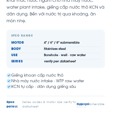
khai thác nước ngầm cho nhà máy nước,
water plant intake, giếng cấp nước thô KCN và
dân dụng. Bền với nước trị qua khoáng, ăn
mòn nhẹ.
SPEC RANGE
MOTOR
4'' / 6'' / 8'' submersible
BODY
Stainless steel
USE
Borehole · well · raw water
SERIES
verify per datasheet
Giếng khoan cấp nước thô
Nhà máy nước intake · WTP raw water
KCN tự cấp · dân dụng giếng sâu
Spec
Series codes & motor size verify từ
Caprari
submersible
policy:
datasheet