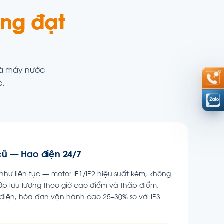
ng đạt
hà máy nước
c.
 cũ — Hao điện 24/7
ư liên tục — motor IE1/IE2 hiệu suất kém, không
hớp lưu lượng theo giờ cao điểm và thấp điểm.
iện, hóa đơn vận hành cao 25–30% so với IE3