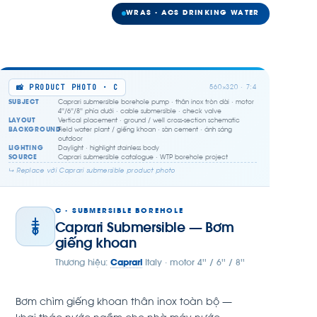
WRAS · ACS DRINKING WATER
📸 PRODUCT PHOTO · C
560×320 · 7:4
SUBJECT
Caprari submersible borehole pump · thân inox tròn dài · motor
4''/6''/8'' phía dưới · cable submersible · check valve
LAYOUT
Vertical placement · ground / well cross-section schematic
BACKGROUND
Field water plant / giếng khoan · sàn cement · ánh sáng
outdoor
LIGHTING
Daylight · highlight stainless body
SOURCE
Caprari submersible catalogue · WTP borehole project
↳ Replace với Caprari submersible product photo
C · SUBMERSIBLE BOREHOLE
Caprari Submersible — Bơm
giếng khoan
Thương hiệu:
Caprari
Italy · motor 4'' / 6'' / 8''
Bơm chìm giếng khoan thân inox toàn bộ —