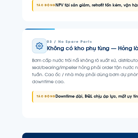
NPV tài sản giảm, retrofit tốn kém, vận 
TÁC ĐỘNG
03 / No Spare Parts
Không có kho phụ tùng — Hỏng l
Bơm cấp nước trôi nổi không rõ xuất xứ, distributo
seal/bearing/impeller hỏng phải order tận nước n
tuần. Cao ốc / nhà máy phải dùng bơm dự phòng 
downtime cao.
Downtime dài, BQL chịu áp lực, mất uy tí
TÁC ĐỘNG