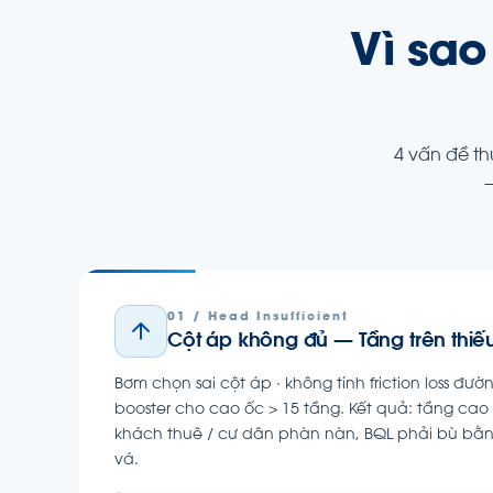
Vì sa
4 vấn đề t
—
01 / Head Insufficient
Cột áp không đủ — Tầng trên thiế
Bơm chọn sai cột áp · không tính friction loss đư
booster cho cao ốc > 15 tầng. Kết quả: tầng cao
khách thuê / cư dân phàn nàn, BQL phải bù b
vá.