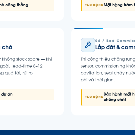
hành căng thẳng
Mất hàng trăm 
TÁC ĐỘNG
04 / Bad Commis
à chờ
Lắp đặt & com
r không stock spare — khi
Thi công thiếu chống rung
goài, lead-time 8–12
sensor, commissioning khô
quá tải, rủi ro
cavitation, seal chảy nướ
phí và thời gian.
n dự án
Bảo hành mất hi
TÁC ĐỘNG
chồng chất