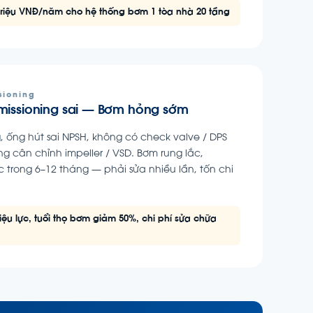
triệu VNĐ/năm cho hệ thống bơm 1 tòa nhà 20 tầng
sioning
missioning sai — Bơm hỏng sớm
, ống hút sai NPSH, không có check valve / DPS
ng cân chỉnh impeller / VSD. Bơm rung lắc,
c trong 6–12 tháng — phải sửa nhiều lần, tốn chi
ệu lực, tuổi thọ bơm giảm 50%, chi phí sửa chữa