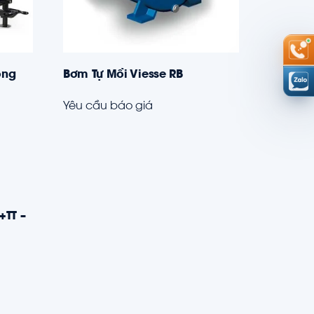
ông
Bơm Tự Mồi Viesse RB
Yêu cầu báo giá
+TT –