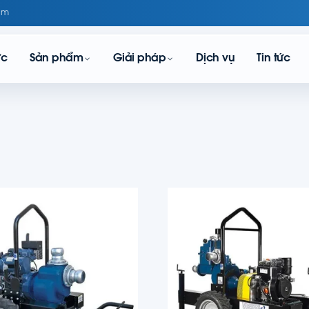
om
ực
Sản phẩm
Giải pháp
Dịch vụ
Tin tức