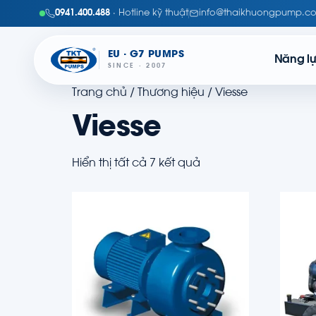
0941.400.488
· Hotline kỹ thuật
info@thaikhuongpump.c
EU · G7 PUMPS
Năng l
SINCE · 2007
Trang chủ
/ Thương hiệu / Viesse
Viesse
Hiển thị tất cả 7 kết quả