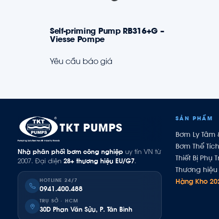
Self-priming Pump RB316+G –
Viesse Pompe
Yêu cầu báo giá
SẢN PHẨM
TKT PUMPS
Bơm Ly Tâm 
Bơm Thể Tíc
Nhà phân phối bơm công nghiệp
uy tín VN từ
Thiết Bị Phụ T
2007. Đại diện
28+ thương hiệu EU/G7
.
Thương hiệu 
HOTLINE 24/7
Hàng Kho 20
0941.400.488
TRỤ SỞ · HCM
30D Phan Văn Sửu, P. Tân Bình