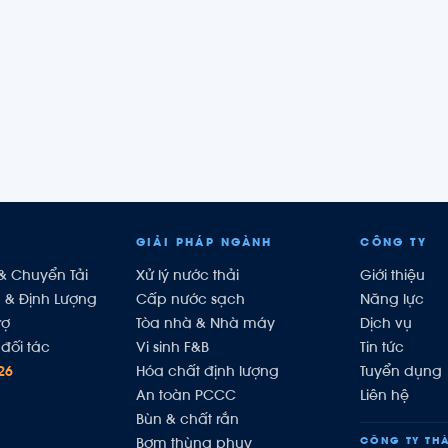
GIẢI PHÁP NGÀNH
CÔNG TY
& Chuyển Tải
Xử lý nước thải
Giới thiệu
h & Định Lượng
Cấp nước sạch
Năng lực
rợ
Tòa nhà & Nhà máy
Dịch vụ
đối tác
Vi sinh F&B
Tin tức
26
Hóa chất định lượng
Tuyển dụng
An toàn PCCC
Liên hệ
Bùn & chất rắn
CÔNG TY THÀ
Bơm thùng phuy