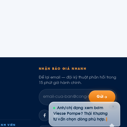
NHẬN BÁO GIÁ NHANH
Để lại email — đội kỹ thuật phản hồi trong
15 phút giờ hành chính.
Gửi
✕
Anh/chị đang xem bơm
Viesse Pompe? Thái Khương
ZL
tư vấn chọn dòng phù hợp.
NH VIÊN