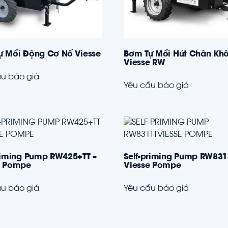
ự Mồi Động Cơ Nổ Viesse
Bơm Tự Mồi Hút Chân Kh
Viesse RW
u báo giá
Yêu cầu báo giá
priming Pump RW425+TT –
Self-priming Pump RW831
e Pompe
Viesse Pompe
u báo giá
Yêu cầu báo giá