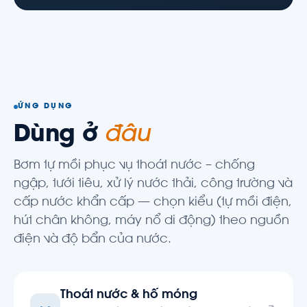
ỨNG DỤNG
Dùng ở
đâu
Bơm tự mồi phục vụ thoát nước – chống
ngập, tưới tiêu, xử lý nước thải, công trường và
cấp nước khẩn cấp — chọn kiểu (tự mồi điện,
hút chân không, máy nổ di động) theo nguồn
điện và độ bẩn của nước.
Thoát nước & hố móng