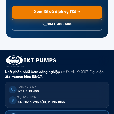
Xem tất cả dịch vụ TKS →
0941.400.488
TKT PUMPS
Nhà phân phối bơm công nghiệp
uy tín VN từ 2007. Đại diện
28+ thương hiệu EU/G7
.
HOTLINE 24/7
0941.400.488
TRỤ SỞ · HCM
30D Phan Văn Sửu, P. Tân Bình