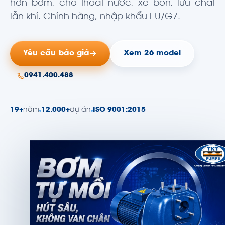
hơn bơm, cho thoát nước, xe bồn, lưu chất
lẫn khí. Chính hãng, nhập khẩu EU/G7.
Yêu cầu báo giá
Xem 26 model
0941.400.488
19+
năm
12.000+
dự án
ISO 9001:2015