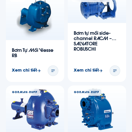
Bơm tự mồi side-
channel RACM –
SALVATORE
ROBUSCHI
Bơm Tự Mồi Viesse
RB
Xem chi tiết
Xem chi tiết
GORMAN-RUPP
GORMAN-RUPP