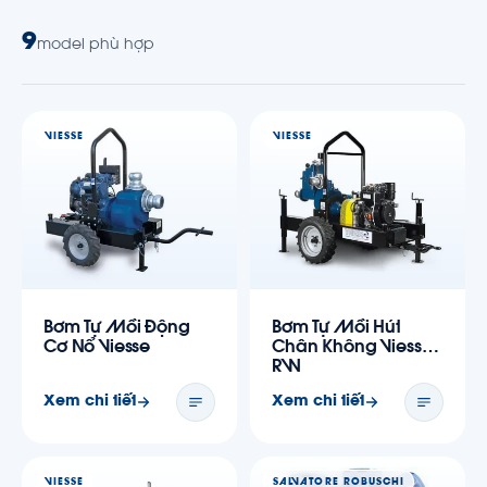
9
model phù hợp
VIESSE
VIESSE
Bơm Tự Mồi Động
Bơm Tự Mồi Hút
Cơ Nổ Viesse
Chân Không Viesse
RW
Xem chi tiết
Xem chi tiết
VIESSE
SALVATORE ROBUSCHI