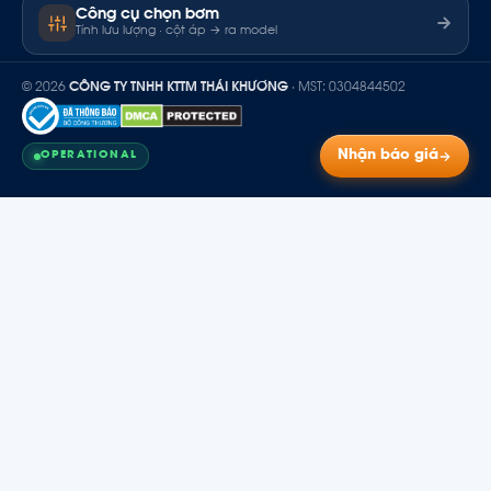
Công cụ chọn bơm
Tính lưu lượng · cột áp → ra model
© 2026
CÔNG TY TNHH KTTM THÁI KHƯƠNG
· MST: 0304844502
Nhận báo giá
OPERATIONAL