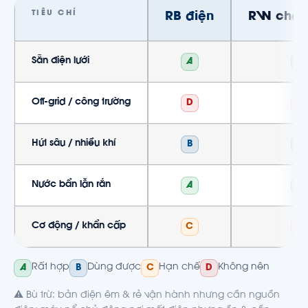
TIÊU CHÍ
RB điện
RW chân
Sẵn điện lưới
A
A
Off-grid / công trường
D
C
Hút sâu / nhiều khí
B
A
Nước bẩn lẫn rắn
A
B
Cơ động / khẩn cấp
C
C
Rất hợp
Dùng được
Hạn chế
Không nên
A
B
C
D
⚠️ Bù trừ: bản điện êm & rẻ vận hành nhưng cần nguồn