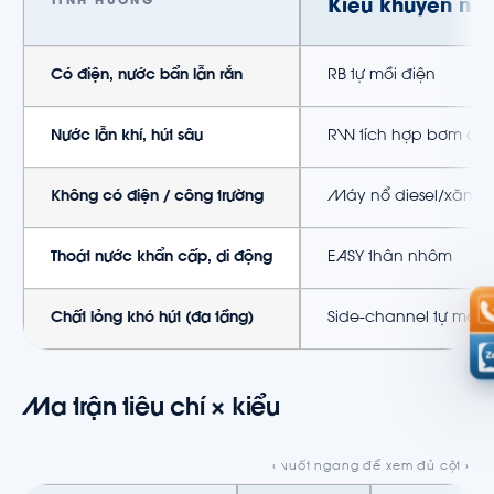
TÌNH HUỐNG
Kiểu khuyến ngh
Có điện, nước bẩn lẫn rắn
RB tự mồi điện
Nước lẫn khí, hút sâu
RW tích hợp bơm ch
Không có điện / công trường
Máy nổ diesel/xăng
Thoát nước khẩn cấp, di động
EASY thân nhôm
Chất lỏng khó hút (đa tầng)
Side-channel tự mồi
Ma trận tiêu chí × kiểu