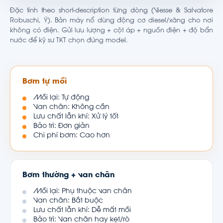
Đặc tính theo short-description từng dòng (Viesse & Salvatore
Robuschi, Ý). Bản máy nổ dùng động cơ diesel/xăng cho nơi
không có điện. Gửi lưu lượng + cột áp + nguồn điện + độ bẩn
nước để kỹ sư TKT chọn đúng model.
Bơm tự mồi
Mồi lại: Tự động
Van chân: Không cần
Lưu chất lẫn khí: Xử lý tốt
Bảo trì: Đơn giản
Chi phí bơm: Cao hơn
Bơm thường + van chân
Mồi lại: Phụ thuộc van chân
Van chân: Bắt buộc
Lưu chất lẫn khí: Dễ mất mồi
Bảo trì: Van chân hay kẹt/rò