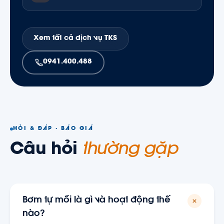
Xem tất cả dịch vụ TKS
0941.400.488
HỎI & ĐÁP · BÁO GIÁ
Câu hỏi
thường gặp
Bơm tự mồi là gì và hoạt động thế
nào?