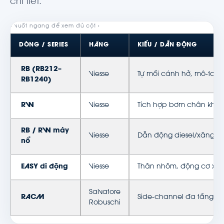
chi tiết.
DÒNG / SERIES
HÃNG
KIỂU / DẪN ĐỘNG
RB (RB212–
Viesse
Tự mồi cánh hở, mô-tơ đ
RB1240)
RW
Viesse
Tích hợp bơm chân không
RB / RW máy
Viesse
Dẫn động diesel/xăng, k
nổ
EASY di động
Viesse
Thân nhôm, động cơ xăn
Salvatore
RACM
Side-channel đa tầng tự 
Robuschi