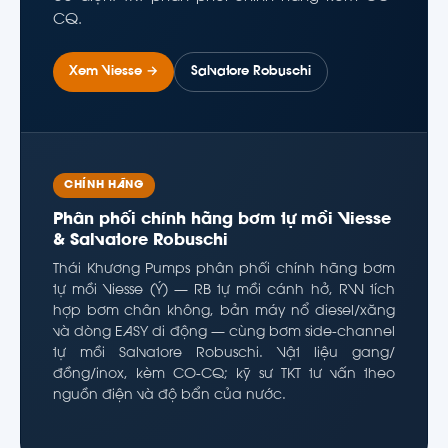
CQ.
Xem Viesse →
Salvatore Robuschi
CHÍNH HÃNG
Phân phối chính hãng bơm tự mồi Viesse
& Salvatore Robuschi
Thái Khương Pumps phân phối chính hãng bơm
tự mồi Viesse (Ý) — RB tự mồi cánh hở, RW tích
hợp bơm chân không, bản máy nổ diesel/xăng
và dòng EASY di động — cùng bơm side-channel
tự mồi Salvatore Robuschi. Vật liệu gang/
đồng/inox, kèm CO-CQ; kỹ sư TKT tư vấn theo
nguồn điện và độ bẩn của nước.