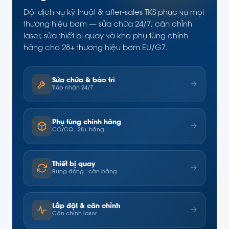
Đội dịch vụ kỹ thuật & after-sales TKS phục vụ mọi
thương hiệu bơm — sửa chữa 24/7, căn chỉnh
laser, sửa thiết bị quay và kho phụ tùng chính
hãng cho 28+ thương hiệu bơm EU/G7.
Sửa chữa & bảo trì
→
Tiếp nhận 24/7
Phụ tùng chính hãng
→
CO/CQ · 28+ hãng
Thiết bị quay
→
Rung động · cân bằng
Lắp đặt & căn chỉnh
→
Căn chỉnh laser