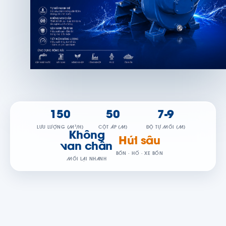
150
50
7-9
LƯU LƯỢNG (M³/H)
CỘT ÁP (M)
ĐỘ TỰ MỒI (M)
Không
Hút sâu
van chân
BỒN · HỐ · XE BỒN
MỒI LẠI NHANH