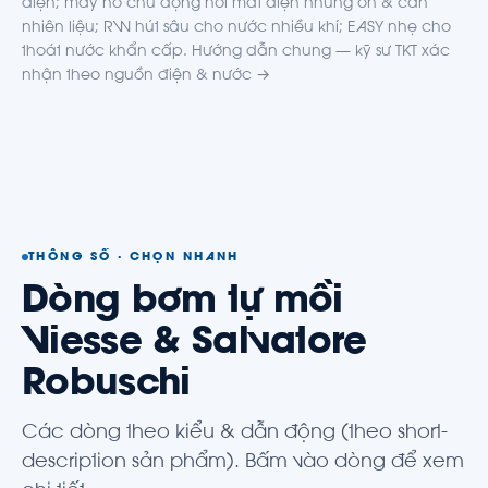
điện; máy nổ chủ động nơi mất điện nhưng ồn & cần
nhiên liệu; RW hút sâu cho nước nhiều khí; EASY nhẹ cho
thoát nước khẩn cấp. Hướng dẫn chung —
kỹ sư TKT xác
nhận theo nguồn điện & nước →
THÔNG SỐ · CHỌN NHANH
Dòng bơm tự mồi
Viesse & Salvatore
Robuschi
Các dòng theo kiểu & dẫn động (theo short-
description sản phẩm). Bấm vào dòng để xem