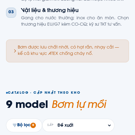
Vật liệu & thương hiệu
03
Gang cho nước thường; inox cho ăn mòn. Chọn
thương hiệu EU/G7 kèm CO-CQ; kỹ sư TKT tư vấn.
Bơm được lưu chất nhớt, có hạt rắn, nhạy cắt —
kể cả khu vực ATEX chống cháy nổ.
CATALOG · CẬP NHẬT THEO KHO
9
model
Bơm tự mồi
Bộ lọc
0
SẮP