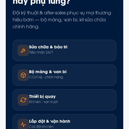
hay phụ tùng?
Đội kỹ thuật & after-sales phục vụ mọi thương
hiệu bơm — bộ màng, van bi, kit sửa chữa
chính hãng.
Sửa chữa & bảo trì
Tiếp nhận 24/7
Bộ màng & van bi
CO/CQ · chính hãng
Thiết bị quay
Khí nén · van trượt
Lắp đặt & vận hành
Cài đặt khí nén