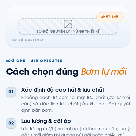
HÚT SÂU
SƠ ĐỒ NGUYÊN LÝ · VÙNG THIẾT KẾ
SƠ ĐỒ NGUYÊN LÝ
CƠ CHẾ · AIR-OPERATED
Cách chọn đúng
Bơm tự mồi
Xác định độ cao hút & lưu chất
01
Khoảng cách từ bơm tới mặt lưu chất (độ tự mồi
cần) và đặc tính lưu chất (lẫn khí, hạt rắn) quyết
định bản bơm.
Lưu lượng & cột áp
02
Lưu lượng (m³/h) và cột áp (m) theo nhu cầu; lưu ý
độ tự mồi giảm khi đường hút dài hoặc nhiều khí.