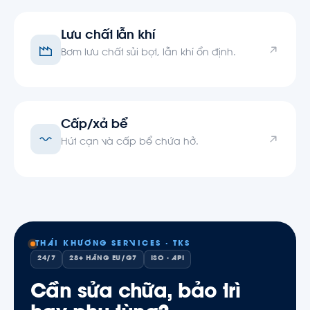
Lưu chất lẫn khí
Bơm lưu chất sủi bọt, lẫn khí ổn định.
Cấp/xả bể
Hút cạn và cấp bể chứa hở.
THÁI KHƯƠNG SERVICES · TKS
24/7
28+ HÃNG EU/G7
ISO · API
Cần sửa chữa, bảo trì