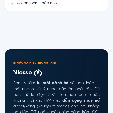
Chi phí bơm: Thấp hơn
THƯƠNG HIỆU TRỌNG TÂM
Viesse (Ý)
Bơm ly tâm
tự mồi cánh hở
vỏ bọc thép —
mồi nhanh, xử lý nước bẩn lẫn chất rắn. Đủ
bản mô-tơ điện (RB), tích hợp bơm chân
không mồi khô (RW) và
dẫn động máy nổ
diesel/xăng (khung/rơ-moóc) cho nơi không
có điện. TKT phân phối chính hãng kèm CO-