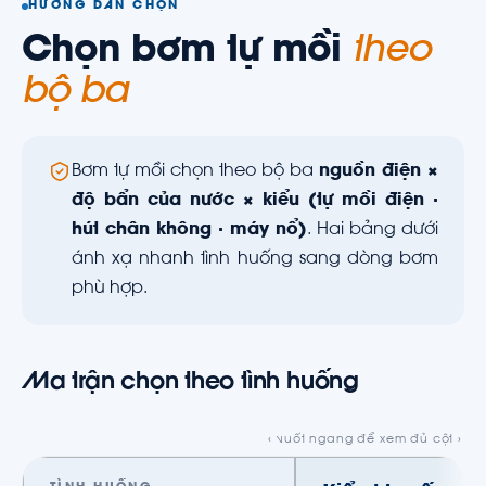
HƯỚNG DẪN CHỌN
Chọn bơm tự mồi
theo
bộ ba
Bơm tự mồi chọn theo bộ ba
nguồn điện ×
độ bẩn của nước × kiểu (tự mồi điện ·
hút chân không · máy nổ)
. Hai bảng dưới
ánh xạ nhanh tình huống sang dòng bơm
phù hợp.
Ma trận chọn theo tình huống