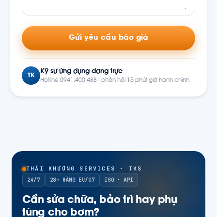
Gửi yêu cầu báo giá
Kỹ sư ứng dụng đang trực
TK
Hotline 0941.400.488 · phản hồi 15 phút giờ hành chính.
THÁI KHƯƠNG SERVICES · TKS
24/7
28+ HÃNG EU/G7
ISO · API
Cần sửa chữa, bảo trì hay phụ
tùng cho bơm?