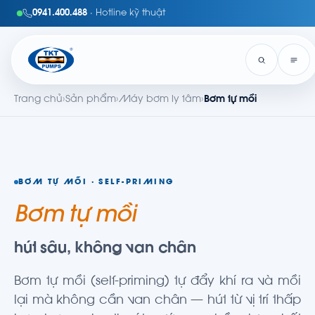
0941.400.488
· Hotline kỹ thuật
Trang chủ
›
Sản phẩm
›
Máy bơm ly tâm
›
Bơm tự mồi
BƠM TỰ MỒI · SELF-PRIMING
Bơm tự mồi
hút sâu, không van chân
Bơm tự mồi (self-priming) tự đẩy khí ra và mồi
lại mà không cần van chân — hút từ vị trí thấp