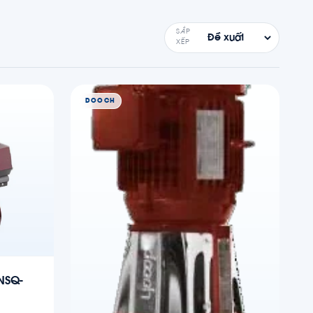
SẮP
XẾP
DOOCH
 NSQ-