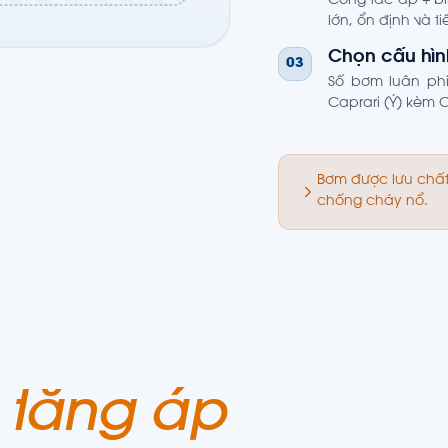
Công tắc áp + bì
lớn, ổn định và ti
Chọn cấu hìn
03
Số bơm luân phi
Caprari (Ý) kèm C
Bơm được lưu chất
chống cháy nổ.
 tăng áp