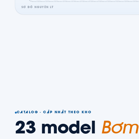
SƠ ĐỒ NGUYÊN LÝ
CATALOG · CẬP NHẬT THEO KHO
23
model
Bơm