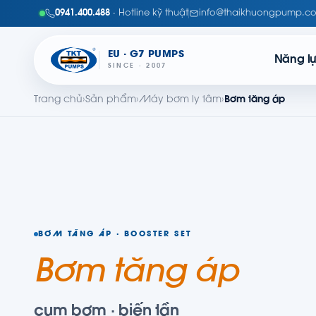
0941.400.488
· Hotline kỹ thuật
info@thaikhuongpump.c
EU · G7 PUMPS
Năng l
SINCE · 2007
Trang chủ
›
Sản phẩm
›
Máy bơm ly tâm
›
Bơm tăng áp
BƠM TĂNG ÁP · BOOSTER SET
Bơm tăng áp
cụm bơm · biến tần