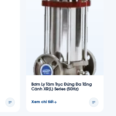
Bơm Ly Tâm Trục Đứng Đa Tầng
Cánh XR(L) Series (50Hz)
Xem chi tiết