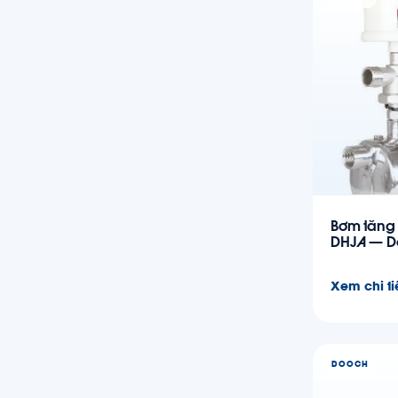
Bơm tăng 
DHJA — D
Xem chi ti
DOOCH