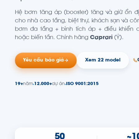
Hệ bơm tăng áp (booster) tăng và giữ ổn 
cho nhà cao tầng, biệt thự, khách sạn và c
bơm đa tầng + bình tích áp + điều khiển 
hoặc biến tần. Chính hãng
Caprari
(Ý).
Yêu cầu báo giá
Xem 22 model
19+
năm
12.000+
dự án
ISO 9001:2015
50
~1