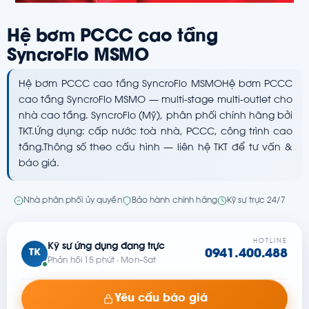
Hệ bơm PCCC cao tầng
SyncroFlo MSMO
Hệ bơm PCCC cao tầng SyncroFlo MSMOHệ bơm PCCC
cao tầng SyncroFlo MSMO — multi-stage multi-outlet cho
nhà cao tầng. SyncroFlo (Mỹ), phân phối chính hãng bởi
TKT.Ứng dụng: cấp nước toà nhà, PCCC, công trình cao
tầng.Thông số theo cấu hình — liên hệ TKT để tư vấn &
báo giá.
Nhà phân phối ủy quyền
Bảo hành chính hãng
Kỹ sư trực 24/7
HOTLINE
Kỹ sư ứng dụng đang trực
TK
0941.400.488
Phản hồi 15 phút · Mon–Sat
Yêu cầu báo giá