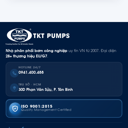
TKT PUMPS
Nhà phân phối bơm công nghiệp
uy tín VN từ 2007. Đại diện
28+ thương hiệu EU/G7
.
HOTLINE 24/7
0941.400.488
TRỤ SỞ · HCM
30D Phan Văn Sửu, P. Tân Bình
ISO 9001:2015
Quality Management Certified