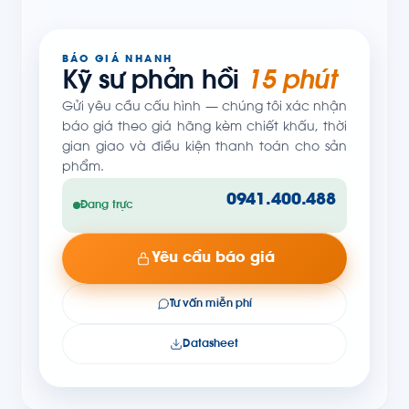
BÁO GIÁ NHANH
Kỹ sư phản hồi
15 phút
Gửi yêu cầu cấu hình — chúng tôi xác nhận
báo giá theo giá hãng kèm chiết khấu, thời
gian giao và điều kiện thanh toán cho sản
phẩm.
0941.400.488
Đang trực
Yêu cầu báo giá
Tư vấn miễn phí
Datasheet