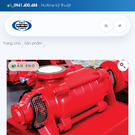
0941.400.488
· Hotline kỹ thuật
Trang chủ
Sản phẩm
/
/
SẴN KHO