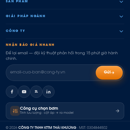
SẢN PHẨM
GIẢI PHÁP NGÀNH
CÔNG TY
NHẬN BÁO GIÁ NHANH
Để lại email — đội kỹ thuật phản hồi trong 15 phút giờ hành
chính.
Gửi
ZL
Công cụ chọn bơm
Tính lưu lượng · cột áp → ra model
© 2026
CÔNG TY TNHH KTTM THÁI KHƯƠNG
· MST: 0304844502