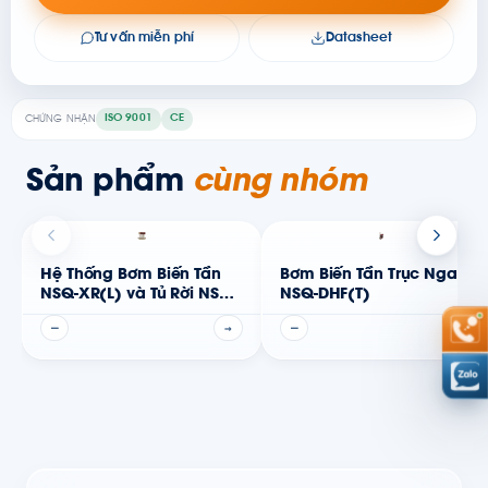
Tư vấn miễn phí
Datasheet
ISO 9001
CE
CHỨNG NHẬN
Sản phẩm
cùng nhóm
Hệ Thống Bơm Biến Tần
Bơm Biến Tần Trục Ngang
NSQ-XR(L) và Tủ Rời NSQ-
NSQ-DHF(T)
Drive
—
→
—
→