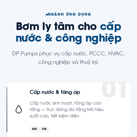
NGÀNH ỨNG DỤNG
Bơm ly tâm cho
cấp
nước & công nghiệp
DP Pumps phục vụ cấp nước, PCCC, HVAC,
công nghiệp và thuỷ lợi.
Cấp nước & tăng áp
Cấp nước sinh hoạt, tăng áp cao
tầng — trục đứng đa tầng MS hiệu
suất cao, tiết kiệm điện.
MS
VD