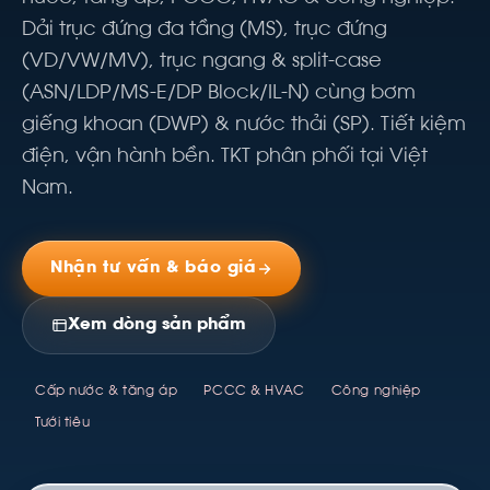
Dải trục đứng đa tầng (MS), trục đứng
(VD/VW/MV), trục ngang & split-case
(ASN/LDP/MS-E/DP Block/IL-N) cùng bơm
giếng khoan (DWP) & nước thải (SP). Tiết kiệm
điện, vận hành bền. TKT phân phối tại Việt
Nam.
Nhận tư vấn & báo giá
Xem dòng sản phẩm
Cấp nước & tăng áp
PCCC & HVAC
Công nghiệp
Tưới tiêu