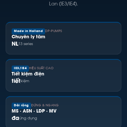
Lan (IE3/IE4).
Made in Holland
DP-PUMPS
Chuyên ly tâm
NL
13 series
IE3/IE4
HIỆU SUẤT CAO
Tiết kiệm điện
tiết
kiệm
Dải rộng
ĐỨNG & NGANG
MS · ASN · LDP · MV
đa
ứng dụng