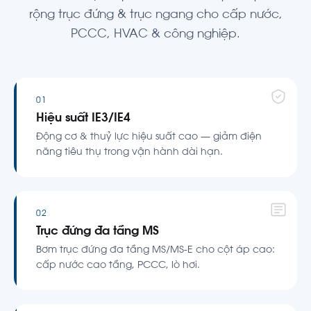
rộng trục đứng & trục ngang cho cấp nước,
PCCC, HVAC & công nghiệp.
01
Hiệu suất IE3/IE4
Động cơ & thuỷ lực hiệu suất cao — giảm điện
năng tiêu thụ trong vận hành dài hạn.
02
Trục đứng đa tầng MS
Bơm trục đứng đa tầng MS/MS-E cho cột áp cao:
cấp nước cao tầng, PCCC, lò hơi.