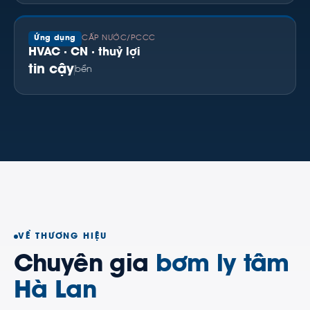
Ứng dụng
CẤP NƯỚC/PCCC
HVAC · CN · thuỷ lợi
tin cậy
bền
VỀ THƯƠNG HIỆU
Chuyên gia
bơm ly tâm
Hà Lan