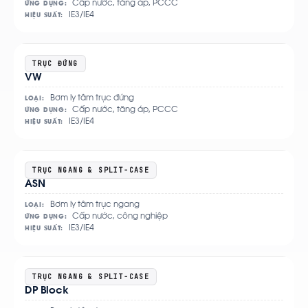
Cấp nước, tăng áp, PCCC
ỨNG DỤNG:
IE3/IE4
HIỆU SUẤT:
Xem
TRỤC ĐỨNG
VW
chi
tiết
Bơm ly tâm trục đứng
LOẠI:
Cấp nước, tăng áp, PCCC
ỨNG DỤNG:
IE3/IE4
HIỆU SUẤT:
Xem
TRỤC NGANG & SPLIT-CASE
ASN
chi
tiết
Bơm ly tâm trục ngang
LOẠI:
Cấp nước, công nghiệp
ỨNG DỤNG:
IE3/IE4
HIỆU SUẤT:
Xem
TRỤC NGANG & SPLIT-CASE
DP Block
chi