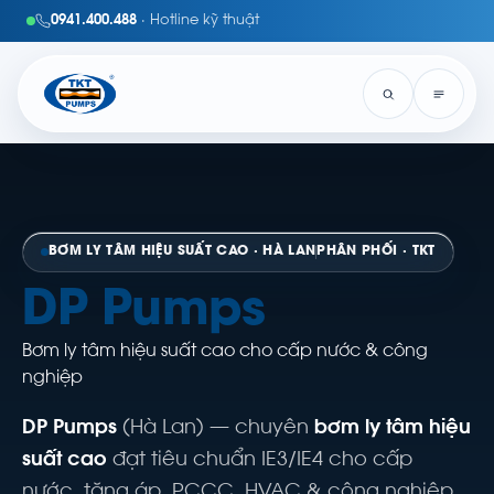
0941.400.488
· Hotline kỹ thuật
BƠM LY TÂM HIỆU SUẤT CAO · HÀ LAN
PHÂN PHỐI · TKT
DP Pumps
Bơm ly tâm hiệu suất cao cho cấp nước & công
nghiệp
DP Pumps
(Hà Lan) — chuyên
bơm ly tâm hiệu
suất cao
đạt tiêu chuẩn IE3/IE4 cho cấp
nước, tăng áp, PCCC, HVAC & công nghiệp.