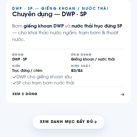
DWP · SP — GIẾNG KHOAN / NƯỚC THẢI
Chuyên dụng — DWP · SP
Bơm
giếng khoan DWP
và
nước thải trục đứng SP
— cho khai thác nước ngầm, trạm bơm & thoát
nước.
DÒNG
ỨNG DỤNG
DWP · SP
Giếng khoan / nước thải
KIỂU
HIỆU SUẤT
Trục đứng / chìm
IE3/IE4
DWP cho giếng khoan sâu
SP cho trạm bơm nước thải
XEM 2 DÒNG
XEM DANH MỤC ĐẦY ĐỦ