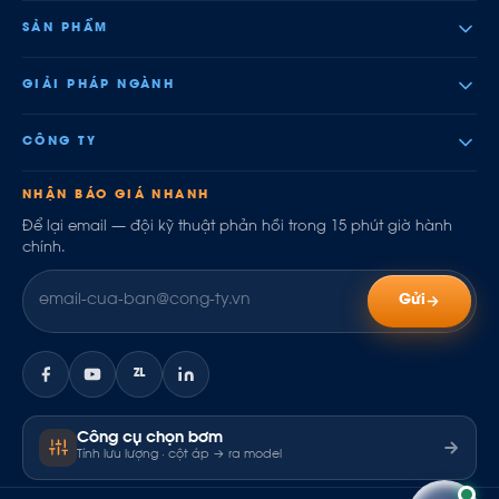
SẢN PHẨM
GIẢI PHÁP NGÀNH
CÔNG TY
NHẬN BÁO GIÁ NHANH
Để lại email — đội kỹ thuật phản hồi trong 15 phút giờ hành
chính.
Gửi
ZL
Công cụ chọn bơm
Tính lưu lượng · cột áp → ra model