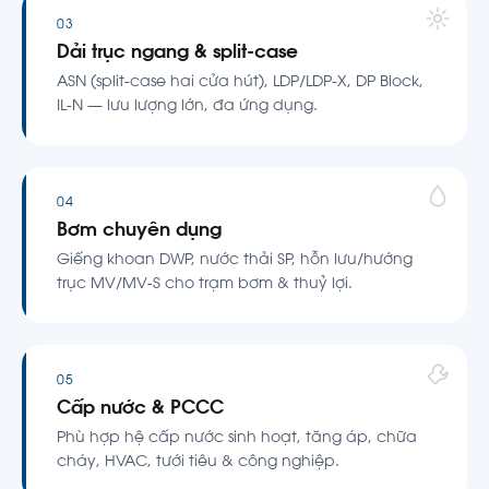
03
Dải trục ngang & split-case
ASN (split-case hai cửa hút), LDP/LDP-X, DP Block,
IL-N — lưu lượng lớn, đa ứng dụng.
04
Bơm chuyên dụng
Giếng khoan DWP, nước thải SP, hỗn lưu/hướng
trục MV/MV-S cho trạm bơm & thuỷ lợi.
05
Cấp nước & PCCC
Phù hợp hệ cấp nước sinh hoạt, tăng áp, chữa
cháy, HVAC, tưới tiêu & công nghiệp.