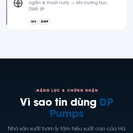
ngầm & thoát nước — MV hướng trục,
DWP, SP.
MV
DWP
NĂNG LỰC & CHỨNG NHẬN
Vì sao tin dùng
DP
Pumps
Nhà sản xuất bơm ly tâm hiệu suất cao của Hà