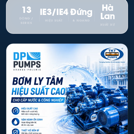
Hà
13
IE3/IE4
Đứng
Lan
DÒNG /
HIỆU SUẤT
& NGANG
SERIES
XUẤT XỨ