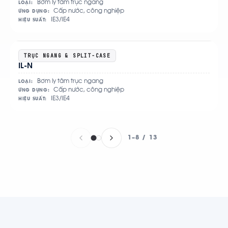
tiết
Bơm ly tâm trục ngang
LOẠI:
Cấp nước, công nghiệp
ỨNG DỤNG:
IE3/IE4
HIỆU SUẤT:
Xem
TRỤC NGANG & SPLIT-CASE
IL-N
chi
tiết
Bơm ly tâm trục ngang
LOẠI:
Cấp nước, công nghiệp
ỨNG DỤNG:
IE3/IE4
HIỆU SUẤT:
1–8 / 13