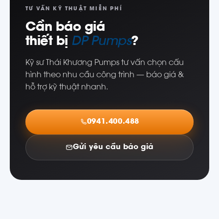
TƯ VẤN KỸ THUẬT MIỄN PHÍ
Cần báo giá
thiết bị
DP Pumps
?
Kỹ sư Thái Khương Pumps tư vấn chọn cấu
hình theo nhu cầu công trình — báo giá &
hỗ trợ kỹ thuật nhanh.
0941.400.488
Gửi yêu cầu báo giá