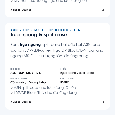
MV hỗn lưu/hướng trục cho lưu lượng lớn
XEM 5 DÒNG
ASN · LDP · MS-E · DP BLOCK · IL-N
Trục ngang & split-case
Bơm
trục ngang
: split-case hai cửa hút ASN, end-
suction LDP/LDP-X, liền trục DP Block/IL-N, đa tầng
ngang MS-E — lưu lượng lớn, đa ứng dụng.
DÒNG
KIỂU
ASN · LDP · MS-E · IL-N
Trục ngang / split-case
ỨNG DỤNG
HIỆU SUẤT
Cấp nước, công nghiệp
IE3/IE4
ASN split-case cho lưu lượng rất lớn
LDP/DP Block/IL-N cho đa ứng dụng
XEM 6 DÒNG