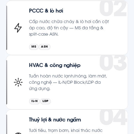
PCCC & lò hơi
Cấp nước chữa cháy & lò hơi cần cột
áp cao, độ tin cậy — MS đa tầng &
split-case ASN.
MS
ASN
HVAC & công nghiệp
Tuần hoàn nước lạnh/nóng, làm mát,
công nghệ — IL-N/DP Block/LDP đa
ứng dụng.
IL-N
LDP
Thuỷ lợi & nước ngầm
Tưới tiêu, trạm bơm, khai thác nước