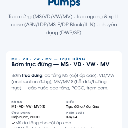
Pumps
Trục đứng (MS/VD/VW/MV) · trục ngang & split-
case (ASN/LDP/MS-E/DP Block/IL-N) · chuyên
dụng (DWP/SP).
MS · VD · VW · MV — TRỤC ĐỨNG
Bơm trục đứng — MS · VD · VW · MV
Bơm
trục đứng
: đa tầng MS (cột áp cao), VD/VW
(end-suction đứng), MV/MV-S (hỗn lưu/hướng
trục) — cấp nước cao tầng, PCCC, trạm bơm.
DÒNG
KIỂU
MS · VD · VW · MV(-S)
Trục đứng / đa tầng
ỨNG DỤNG
HIỆU SUẤT
Cấp nước, PCCC
IE3/IE4
MS đa tầng cho cột áp cao