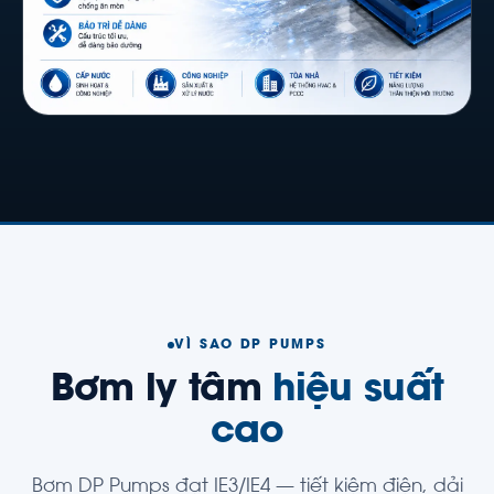
VÌ SAO DP PUMPS
Bơm ly tâm
hiệu suất
cao
Bơm DP Pumps đạt IE3/IE4 — tiết kiệm điện, dải