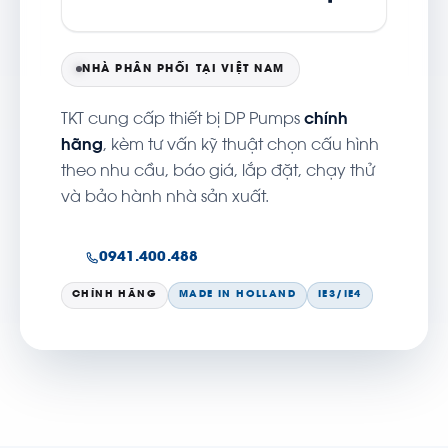
NHÀ PHÂN PHỐI TẠI VIỆT NAM
TKT cung cấp thiết bị DP Pumps
chính
hãng
, kèm tư vấn kỹ thuật chọn cấu hình
theo nhu cầu, báo giá, lắp đặt, chạy thử
và bảo hành nhà sản xuất.
0941.400.488
CHÍNH HÃNG
MADE IN HOLLAND
IE3/IE4