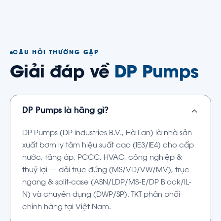
CÂU HỎI THƯỜNG GẶP
Giải đáp về
DP Pumps
DP Pumps là hãng gì?
DP Pumps (DP industries B.V., Hà Lan) là nhà sản
xuất bơm ly tâm hiệu suất cao (IE3/IE4) cho cấp
nước, tăng áp, PCCC, HVAC, công nghiệp &
thuỷ lợi — dải trục đứng (MS/VD/VW/MV), trục
ngang & split-case (ASN/LDP/MS-E/DP Block/IL-
N) và chuyên dụng (DWP/SP). TKT phân phối
chính hãng tại Việt Nam.