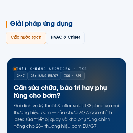
Giải pháp ứng dụng
Cấp nước sạch
HVAC & Chiller
THÁI KHƯƠNG SERVICES · TKS
24/7
28+ HÃNG EU/G7
ISO · API
Cần sửa chữa, bảo trì hay phụ
tùng cho bơm?
Đội dịch vụ kỹ thuật & after-sales TKS phục vụ mọi
thương hiệu bơm — sửa chữa 24/7, căn chỉnh
laser, sửa thiết bị quay và kho phụ tùng chính
hãng cho 28+ thương hiệu bơm EU/G7.