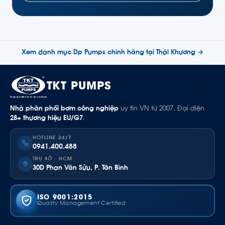
Xem danh mục Dp Pumps chính hãng tại Thái Khương →
TKT PUMPS
Nhà phân phối bơm công nghiệp
uy tín VN từ 2007. Đại diện
28+ thương hiệu EU/G7
.
HOTLINE 24/7
0941.400.488
TRỤ SỞ · HCM
30D Phan Văn Sửu, P. Tân Bình
ISO 9001:2015
Quality Management Certified