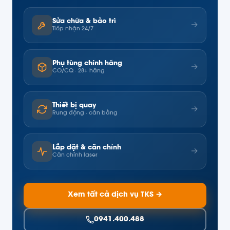
Sửa chữa & bảo trì
→
Tiếp nhận 24/7
Phụ tùng chính hãng
→
CO/CQ · 28+ hãng
Thiết bị quay
→
Rung động · cân bằng
Lắp đặt & căn chỉnh
→
Căn chỉnh laser
Xem tất cả dịch vụ TKS →
0941.400.488