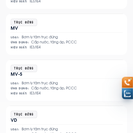
IE3/IE4
HIỆU SUẤT:
Xem
TRỤC ĐỨNG
MV
chi
tiết
Bơm ly tâm trục đứng
LOẠI:
Cấp nước, tăng áp, PCCC
ỨNG DỤNG:
IE3/IE4
HIỆU SUẤT:
Xem
TRỤC ĐỨNG
MV-S
chi
tiết
Bơm ly tâm trục đứng
LOẠI:
Cấp nước, tăng áp, PCCC
ỨNG DỤNG:
IE3/IE4
HIỆU SUẤT:
Xem
TRỤC ĐỨNG
VD
chi
tiết
Bơm ly tâm trục đứng
LOẠI: