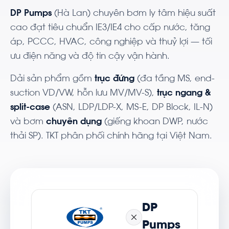
DP Pumps
(Hà Lan) chuyên bơm ly tâm hiệu suất
cao đạt tiêu chuẩn IE3/IE4 cho cấp nước, tăng
áp, PCCC, HVAC, công nghiệp và thuỷ lợi — tối
ưu điện năng và độ tin cậy vận hành.
Dải sản phẩm gồm
trục đứng
(đa tầng MS, end-
suction VD/VW, hỗn lưu MV/MV-S),
trục ngang &
split-case
(ASN, LDP/LDP-X, MS-E, DP Block, IL-N)
và bơm
chuyên dụng
(giếng khoan DWP, nước
thải SP). TKT phân phối chính hãng tại Việt Nam.
DP
Pumps