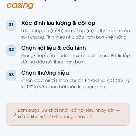
casing
Xác định lưu lượng & cột áp
01
Lưu lượng lớn (m³/h) và cột áp (m) là thế mạnh của
split casing. Tính theo nhu cầu trạm bơm/hệ thống.
Chọn vật liệu & cấu hình
02
Gang/thép cho nước; inox cho ăn mòn. Bố trí lắp
đặt và đấu nối theo trạm bơm.
Chọn thương hiệu
03
Chọn Caprari (Ý) theo chuẩn EN/ISO và CO-CQ; kỹ
sư TKT tư vấn theo bài toán lưu lượng lớn.
Bơm được lưu chất nhớt, có hạt rắn, nhạy cắt —
kể cả khu vực ATEX chống cháy nổ.