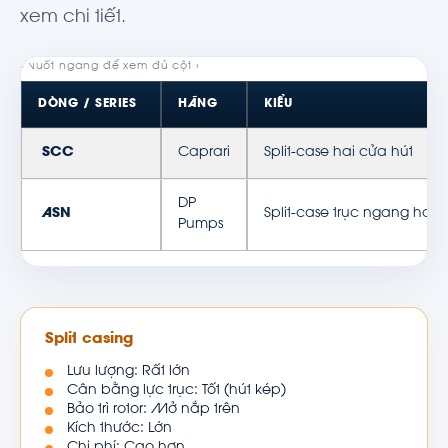
xem chi tiết.
DÒNG / SERIES
HÃNG
KIỂU
SCC
Caprari
Split-case hai cửa hút
DP
ASN
Split-case trục ngang hai 
Pumps
Split casing
Lưu lượng: Rất lớn
Cân bằng lực trục: Tốt (hút kép)
Bảo trì rotor: Mở nắp trên
Kích thước: Lớn
Chi phí: Cao hơn