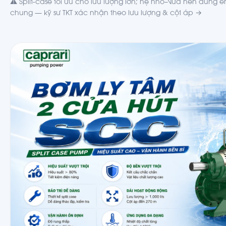
⚠️ Split-case tối ưu cho lưu lượng lớn; hệ nhỏ–vừa nên dùng e
chung —
kỹ sư TKT xác nhận theo lưu lượng & cột áp →