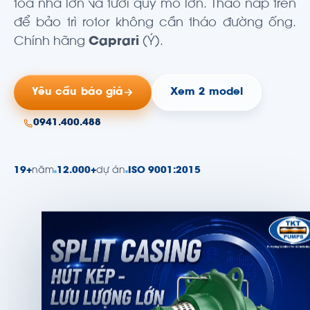
tòa nhà lớn và tưới quy mô lớn. Tháo nắp trên
để bảo trì rotor không cần tháo đường ống.
Chính hãng
Caprari
(Ý).
Yêu cầu báo giá
Xem 2 model
0941.400.488
19+
năm
12.000+
dự án
ISO 9001:2015