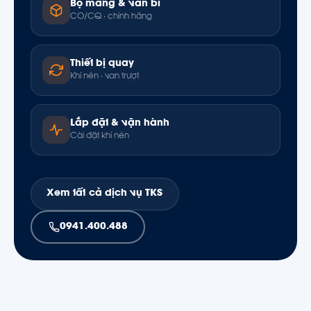
Bộ màng & van bi
CO/CQ · chính hãng
Thiết bị quay
Khí nén · van trượt
Lắp đặt & vận hành
Cài đặt khí nén
Xem tất cả dịch vụ TKS
0941.400.488