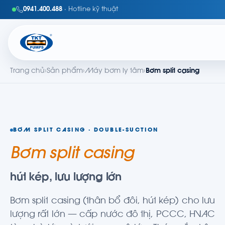
0941.400.488
· Hotline kỹ thuật
Trang chủ
›
Sản phẩm
›
Máy bơm ly tâm
›
Bơm split casing
BƠM SPLIT CASING · DOUBLE-SUCTION
Bơm split casing
hút kép, lưu lượng lớn
Bơm split casing (thân bổ đôi, hút kép) cho lưu
lượng rất lớn — cấp nước đô thị, PCCC, HVAC