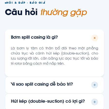
HỎI & ĐÁP · BÁO GIÁ
Câu hỏi
thường gặp
Bơm split casing là gì?
Là bơm ly tâm có thân bổ đôi theo mặt phẳng
chứa trục và cánh hút kép (double-suction), cho
lưu lượng rất lớn, cân bằng lực dọc trục tốt và bảo
trì rotor bằng cách mở nắp trên.
Vì sao split casing dễ bảo trì?
Vì thân bổ đôi — chỉ cần mở nửa nắp trên là tiếp
cận và tháo được rotor mà không phải tháo đường
Hút kép (double-suction) có lợi gì?
ống hút/đẩy hay động cơ, giảm thời gian dừng