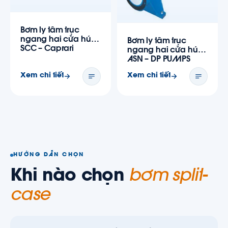
Bơm ly tâm trục
ngang hai cửa hút
Bơm ly tâm trục
SCC – Caprari
ngang hai cửa hút
ASN – DP PUMPS
Xem chi tiết
Xem chi tiết
HƯỚNG DẪN CHỌN
Khi nào chọn
bơm split-
case