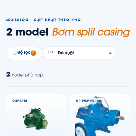
CATALOG · CẬP NHẬT THEO KHO
2
model
Bơm split casing
Bộ lọc
0
SẮP
2
model phù hợp
CAPRARI
DP PUMPS