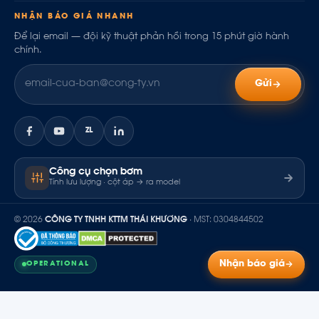
NHẬN BÁO GIÁ NHANH
Để lại email — đội kỹ thuật phản hồi trong 15 phút giờ hành
chính.
Gửi
ZL
Công cụ chọn bơm
Tính lưu lượng · cột áp → ra model
© 2026
CÔNG TY TNHH KTTM THÁI KHƯƠNG
· MST: 0304844502
Nhận báo giá
OPERATIONAL