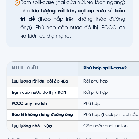
Bơm split-case (hai cửa hút, vỏ tách ngang)
cho
lưu lượng rất lớn, cột áp vừa
và
bảo
trì dễ
(tháo nắp trên không tháo đường
ống). Phù hợp cấp nước đô thị, PCCC lớn
và tưới tiêu diện rộng.
NHU CẦU
Phù hợp split-case?
Lưu lượng rất lớn, cột áp vừa
Rất phù hợp
Trạm cấp nước đô thị / KCN
Rất phù hợp
PCCC quy mô lớn
Phù hợp
Bảo trì không dừng đường ống
Phù hợp (back pull-out nắp 
Lưu lượng nhỏ – vừa
Cân nhắc end-suction