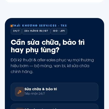
THÁI KHƯƠNG SERVICES · TKS
24/7
28+ HÃNG EU/G7
ISO · API
Cần sửa chữa, bảo trì
hay phụ tùng?
Đội kỹ thuật & after-sales phục vụ mọi thương
hiệu bơm — bộ màng, van bi, kit sửa chữa
chính hãng.
Sửa chữa & bảo trì
Tiếp nhận 24/7