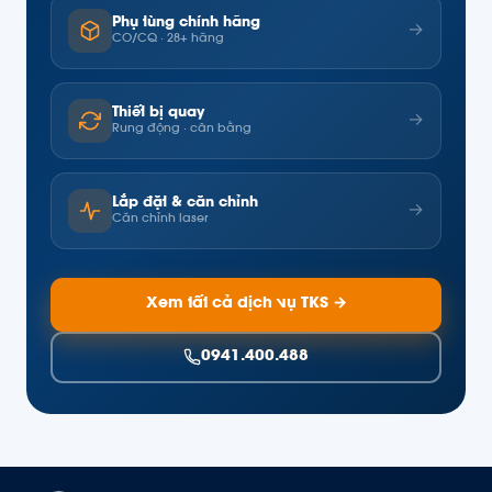
Phụ tùng chính hãng
→
CO/CQ · 28+ hãng
Thiết bị quay
→
Rung động · cân bằng
Lắp đặt & căn chỉnh
→
Căn chỉnh laser
Xem tất cả dịch vụ TKS →
0941.400.488