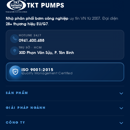
TKT PUMPS
Nhà phân phối bơm công nghiệp
uy tín VN từ 2007. Đại diện
28+ thương hiệu EU/G7
.
HOTLINE 24/7
0941.400.488
TRỤ SỞ · HCM
30D Phan Văn Sửu, P. Tân Bình
ISO 9001:2015
Quality Management Certified
SẢN PHẨM
GIẢI PHÁP NGÀNH
CÔNG TY