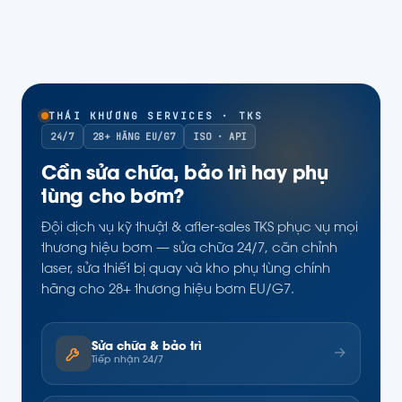
THÁI KHƯƠNG SERVICES · TKS
24/7
28+ HÃNG EU/G7
ISO · API
Cần sửa chữa, bảo trì hay phụ
tùng cho bơm?
Đội dịch vụ kỹ thuật & after-sales TKS phục vụ mọi
thương hiệu bơm — sửa chữa 24/7, căn chỉnh
laser, sửa thiết bị quay và kho phụ tùng chính
hãng cho 28+ thương hiệu bơm EU/G7.
Sửa chữa & bảo trì
→
Tiếp nhận 24/7