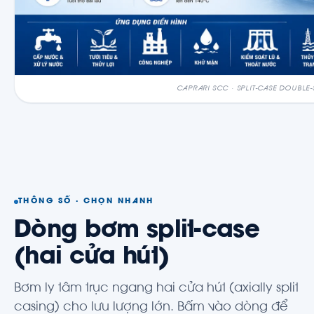
CAPRARI SCC · SPLIT-CASE DOUBLE
THÔNG SỐ · CHỌN NHANH
Dòng bơm split-case
(hai cửa hút)
Bơm ly tâm trục ngang hai cửa hút (axially split
casing) cho lưu lượng lớn. Bấm vào dòng để