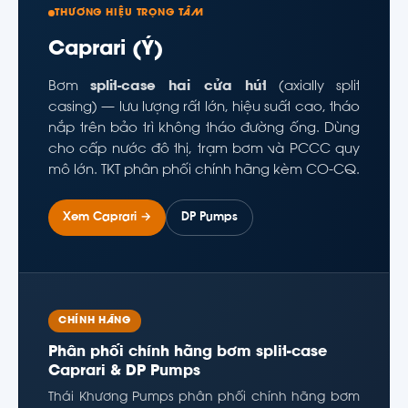
THƯƠNG HIỆU TRỌNG TÂM
Caprari (Ý)
Bơm
split-case hai cửa hút
(axially split
casing) — lưu lượng rất lớn, hiệu suất cao, tháo
nắp trên bảo trì không tháo đường ống. Dùng
cho cấp nước đô thị, trạm bơm và PCCC quy
mô lớn. TKT phân phối chính hãng kèm CO-CQ.
Xem Caprari →
DP Pumps
CHÍNH HÃNG
Phân phối chính hãng bơm split-case
Caprari & DP Pumps
Thái Khương Pumps phân phối chính hãng bơm