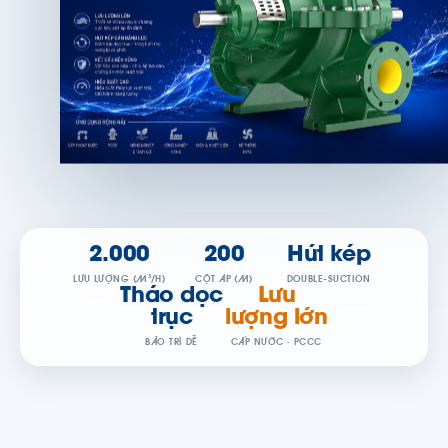
2.000
200
Hút kép
LƯU LƯỢNG (M³/H)
CỘT ÁP (M)
DOUBLE-SUCTION
Tháo dọc
Lưu
trục
lượng lớn
BẢO TRÌ DỄ
CẤP NƯỚC · PCCC