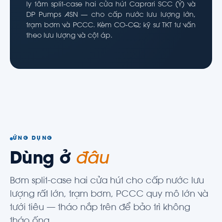
ly tâm split-case hai cửa hút Caprari SCC (Ý) và
DP Pumps ASN — cho cấp nước lưu lượng lớn,
trạm bơm và PCCC. Kèm CO-CQ; kỹ sư TKT tư vấn
theo lưu lượng và cột áp.
ỨNG DỤNG
Dùng ở
đâu
Bơm split-case hai cửa hút cho cấp nước lưu
lượng rất lớn, trạm bơm, PCCC quy mô lớn và
tưới tiêu — tháo nắp trên để bảo trì không
tháo ống.