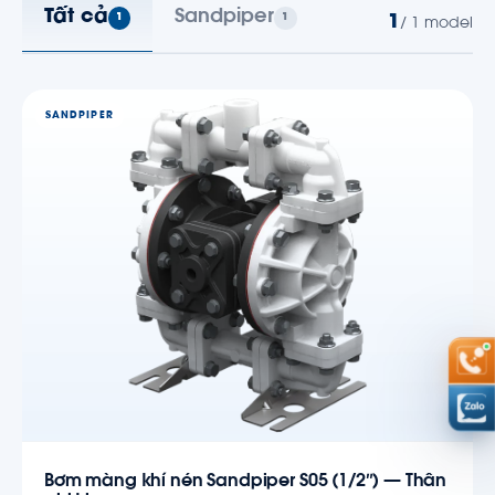
Tất cả
Sandpiper
1
1
1
/ 1 model
SANDPIPER
Bơm màng khí nén Sandpiper S05 (1/2″) — Thân