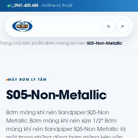
0941.400.488
· Hotline kỹ thuật
Trang chủ
›
Sản phẩm
›
Bơm màng khí nén
›
S05-Non-Metallic
MÁY BƠM LY TÂM
S05-Non-Metallic
Bơm màng khí nén Sandpiper S05-Non
Metallic Bơm màng khí nén size 1/2" Bơm
màng khí nén Sandpiper S05-Non Metallic là