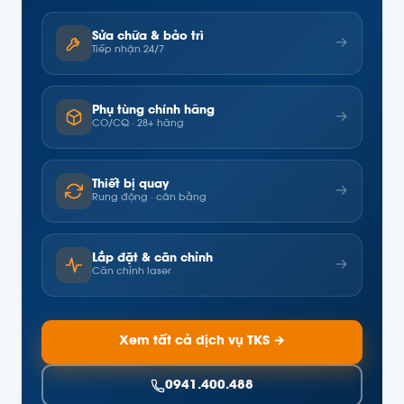
Sửa chữa & bảo trì
→
Tiếp nhận 24/7
Phụ tùng chính hãng
→
CO/CQ · 28+ hãng
Thiết bị quay
→
Rung động · cân bằng
Lắp đặt & căn chỉnh
→
Căn chỉnh laser
Xem tất cả dịch vụ TKS →
0941.400.488