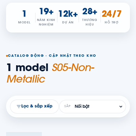
19+
28+
1
12k+
24/7
NĂM KINH
THƯƠNG
MODEL
DỰ ÁN
HỖ TRỢ
NGHIỆM
HIỆU
CATALOG ĐỘNG · CẬP NHẬT THEO KHO
1 model
S05-Non-
Metallic
Lọc & sắp xếp
SẮP