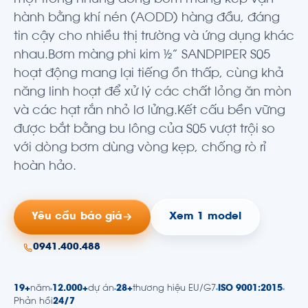
một trong những dòng bơm màng kép vận
hành bằng khí nén (AODD) hàng đầu, đáng
tin cậy cho nhiều thị trường và ứng dụng khác
nhau.Bơm màng phi kim ½” SANDPIPER S05
hoạt động mang lại tiếng ồn thấp, cùng khả
năng linh hoạt để xử lý các chất lỏng ăn mòn
và các hạt rắn nhỏ lơ lửng.Kết cấu bền vững
được bắt bằng bu lông của S05 vượt trội so
với dòng bơm dùng vòng kẹp, chống rò rỉ
hoàn hảo.
Yêu cầu báo giá
Xem 1 model
0941.400.488
19+
năm
12.000+
dự án
28+
thương hiệu EU/G7
ISO 9001:2015
Phản hồi
24/7