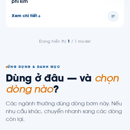
phi kim
Xem chi tiết
Đang hiển thị
1
/ 1 model
ỨNG DỤNG & DANH MỤC
Dùng ở đâu — và
chọn
dòng nào
?
Các ngành thường dùng dòng bơm này. Nếu
nhu cầu khác, chuyển nhanh sang các dòng
còn lại.