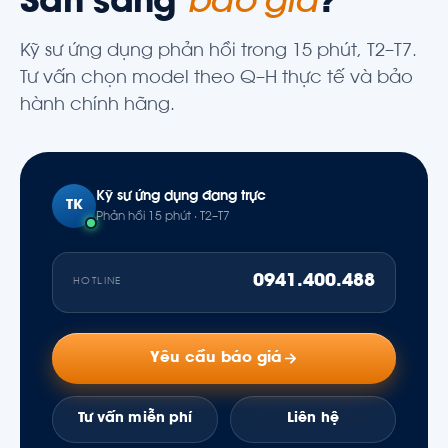
Sẵn sàng
báo giá
?
Kỹ sư ứng dụng phản hồi trong 15 phút, T2–T7.
Tư vấn chọn model theo Q–H thực tế và bảo
hành chính hãng.
Kỹ sư ứng dụng đang trực
TK
Phản hồi 15 phút · T2–T7
0941.400.488
HOTLINE
Yêu cầu báo giá
Tư vấn miễn phí
Liên hệ