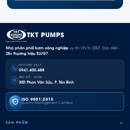
TKT PUMPS
Nhà phân phối bơm công nghiệp
uy tín VN từ 2007. Đại diện
28+ thương hiệu EU/G7
.
HOTLINE 24/7
0941.400.488
TRỤ SỞ · HCM
30D Phan Văn Sửu, P. Tân Bình
ISO 9001:2015
Quality Management Certified
SẢN PHẨM