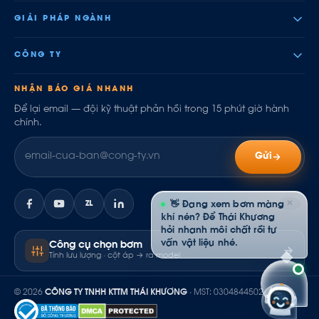
GIẢI PHÁP NGÀNH
CÔNG TY
NHẬN BÁO GIÁ NHANH
Để lại email — đội kỹ thuật phản hồi trong 15 phút giờ hành
chính.
Gửi
✕
ZL
👋 Đang xem bơm màng
khí nén? Để Thái Khương
hỏi nhanh môi chất rồi tư
vấn vật liệu nhé.
Công cụ chọn bơm
Tính lưu lượng · cột áp → ra model
© 2026
CÔNG TY TNHH KTTM THÁI KHƯƠNG
· MST: 0304844502