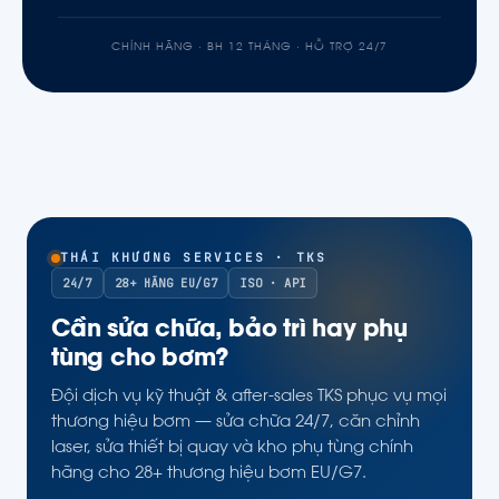
CHÍNH HÃNG · BH 12 THÁNG · HỖ TRỢ 24/7
THÁI KHƯƠNG SERVICES · TKS
24/7
28+ HÃNG EU/G7
ISO · API
Cần sửa chữa, bảo trì hay phụ
tùng cho bơm?
Đội dịch vụ kỹ thuật & after-sales TKS phục vụ mọi
thương hiệu bơm — sửa chữa 24/7, căn chỉnh
laser, sửa thiết bị quay và kho phụ tùng chính
hãng cho 28+ thương hiệu bơm EU/G7.