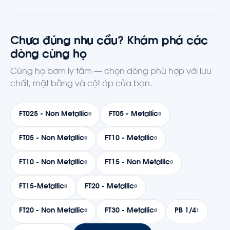
Chưa đúng nhu cầu? Khám phá các
dòng cùng họ
Cùng họ bơm ly tâm — chọn dòng phù hợp với lưu
chất, mặt bằng và cột áp của bạn.
FT025 - Non Metallic
FT05 - Metallic
0
0
FT05 - Non Metallic
FT10 - Metallic
0
0
FT10 - Non Metallic
FT15 - Non Metallic
0
0
FT15-Metallic
FT20 - Metallic
0
0
FT20 - Non Metallic
FT30 - Metallic
PB 1/4
0
0
1