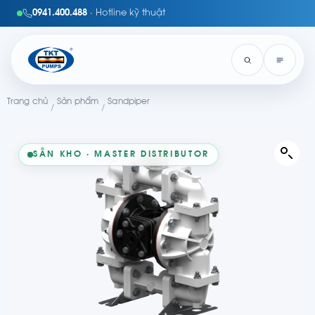
0941.400.488
· Hotline kỹ thuật
Trang chủ
Sản phẩm
Sandpiper
/
/
SẴN KHO · MASTER DISTRIBUTOR