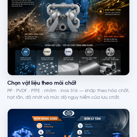
Chọn vật liệu theo môi chất
PP · PVDF · PTFE · nhôm · inox 316 — khớp theo hóa chất,
hạt rắn, độ nhớt và mức độ nguy hiểm của lưu chất.