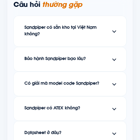
Câu hỏi
thường gặp
Sandpiper có sẵn kho tại Việt Nam
không?
Bảo hành Sandpiper bao lâu?
Có giải mã model code Sandpiper?
Sandpiper có ATEX không?
Datasheet ở đâu?