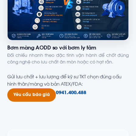
Bơm màng AODD so với bơm ly tâm
Đối chiếu nhanh theo đặc tính vận hành để chốt đúng
công nghệ cho lưu chất ăn mòn hoặc có hạt rắn.
Gửi lưu chất + lưu lượng để kỹ sư TKT chọn đúng cấu
hình thân/màng và bản ATEX/FDA:
0941.400.488
Yêu cầu báo giá