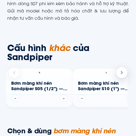
hình dòng S07 phi kim kèm bảo hành và hỗ trợ kỹ thuật.
Gửi mã model hoặc mô tả hóa chất & lưu lượng để
nhận tư vấn cấu hình và báo giá.
Cấu hình
khác
của
Sandpiper
Bơm màng khí nén
Bơm màng khí nén
Sandpiper S05 (1/2") —
Sandpiper S10 (1") —
Thân phi kim
Thân phi kim
—
→
—
→
Chọn & dùng
bơm màng khí nén