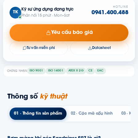
HOTLINE
Kỹ sư ứng dụng đang trực
TK
0941.400.488
Phản hồi 15 phút · Mon–Sat
Yêu cầu báo giá
Tư vấn miễn phí
Datasheet
ISO 9001
ISO 14001
ATEX II 2G
CE
EAC
CHỨNG NHẬN
Thông số
kỹ thuật
01 · Thông tin sản phẩm
02 · Các mã cấu hình
03 · Kỹ t