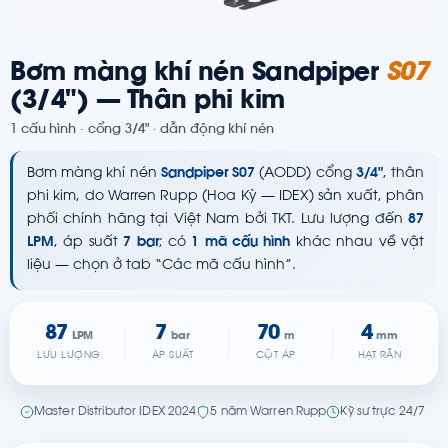
Bơm màng khí nén Sandpiper
S07
(3/4") — Thân phi kim
1 cấu hình · cổng 3/4" · dẫn động khí nén
Bơm màng khí nén
Sandpiper S07
(AODD) cổng
3/4"
, thân
phi kim, do Warren Rupp (Hoa Kỳ — IDEX) sản xuất, phân
phối chính hãng tại Việt Nam bởi TKT. Lưu lượng đến
87
LPM
, áp suất
7 bar
; có
1 mã cấu hình
khác nhau về vật
liệu — chọn ở tab “Các mã cấu hình”.
87
7
70
4
LPM
bar
m
mm
LƯU LƯỢNG
ÁP SUẤT
CỘT ÁP
HẠT RẮN
Master Distributor IDEX 2024
5 năm Warren Rupp
Kỹ sư trực 24/7