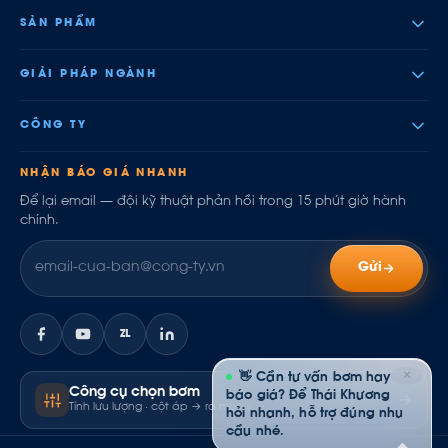
SẢN PHẨM
GIẢI PHÁP NGÀNH
CÔNG TY
NHẬN BÁO GIÁ NHANH
Để lại email — đội kỹ thuật phản hồi trong 15 phút giờ hành
chính.
Gửi
ZL
✕
👋 Cần tư vấn bơm hay
Công cụ chọn bơm
báo giá? Để Thái Khương
Tính lưu lượng · cột áp → ra model
hỏi nhanh, hỗ trợ đúng nhu
cầu nhé.