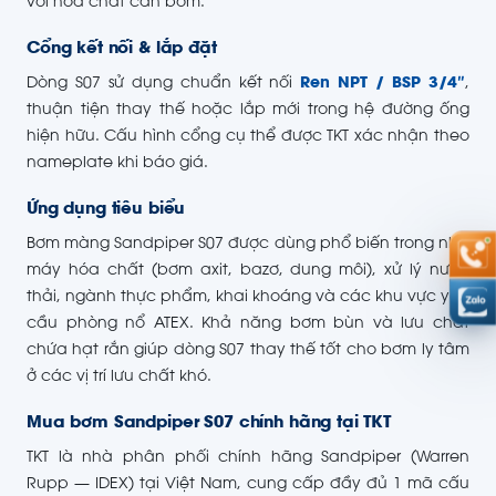
với hóa chất cần bơm.
Cổng kết nối & lắp đặt
Dòng S07 sử dụng chuẩn kết nối
Ren NPT / BSP 3/4″
,
thuận tiện thay thế hoặc lắp mới trong hệ đường ống
hiện hữu. Cấu hình cổng cụ thể được TKT xác nhận theo
nameplate khi báo giá.
Ứng dụng tiêu biểu
Bơm màng Sandpiper S07 được dùng phổ biến trong nhà
máy hóa chất (bơm axit, bazơ, dung môi), xử lý nước
thải, ngành thực phẩm, khai khoáng và các khu vực yêu
cầu phòng nổ ATEX. Khả năng bơm bùn và lưu chất
chứa hạt rắn giúp dòng S07 thay thế tốt cho bơm ly tâm
ở các vị trí lưu chất khó.
Mua bơm Sandpiper S07 chính hãng tại TKT
TKT là nhà phân phối chính hãng Sandpiper (Warren
Rupp — IDEX) tại Việt Nam, cung cấp đầy đủ 1 mã cấu