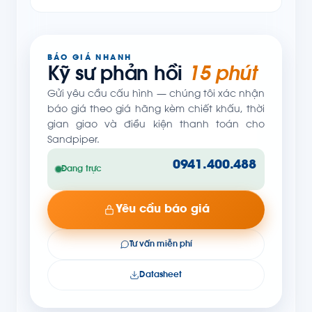
BÁO GIÁ NHANH
Kỹ sư phản hồi
15 phút
Gửi yêu cầu cấu hình — chúng tôi xác nhận
báo giá theo giá hãng kèm chiết khấu, thời
gian giao và điều kiện thanh toán cho
Sandpiper.
0941.400.488
Đang trực
Yêu cầu báo giá
Tư vấn miễn phí
Datasheet