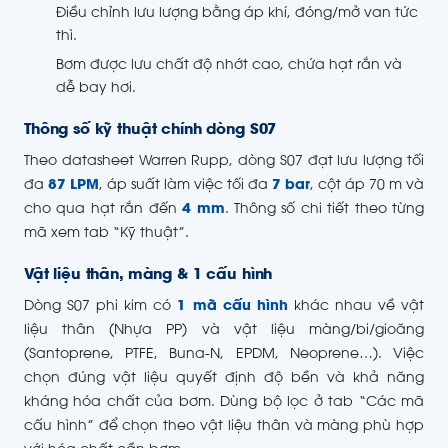
Điều chỉnh lưu lượng bằng áp khí, đóng/mở van tức
thì.
Bơm được lưu chất độ nhớt cao, chứa hạt rắn và
dễ bay hơi.
Thông số kỹ thuật chính dòng S07
Theo datasheet Warren Rupp, dòng S07 đạt lưu lượng tối
đa
87 LPM
, áp suất làm việc tối đa
7 bar
, cột áp 70 m và
cho qua hạt rắn đến
4 mm
. Thông số chi tiết theo từng
mã xem tab “Kỹ thuật”.
Vật liệu thân, màng & 1 cấu hình
Dòng S07 phi kim có
1 mã cấu hình
khác nhau về vật
liệu thân (Nhựa PP) và vật liệu màng/bi/gioăng
(Santoprene, PTFE, Buna-N, EPDM, Neoprene…). Việc
chọn đúng vật liệu quyết định độ bền và khả năng
kháng hóa chất của bơm. Dùng bộ lọc ở tab “Các mã
cấu hình” để chọn theo vật liệu thân và màng phù hợp