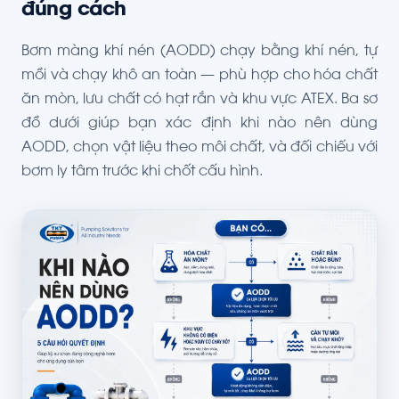
đúng cách
Bơm màng khí nén (AODD) chạy bằng khí nén, tự
mồi và chạy khô an toàn — phù hợp cho hóa chất
ăn mòn, lưu chất có hạt rắn và khu vực ATEX. Ba sơ
đồ dưới giúp bạn xác định khi nào nên dùng
AODD, chọn vật liệu theo môi chất, và đối chiếu với
bơm ly tâm trước khi chốt cấu hình.