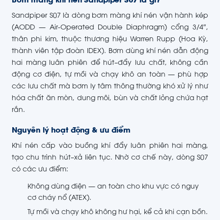
Bơm màng khí nén Sandpiper S07 là gì?
Sandpiper S07 là dòng bơm màng khí nén vận hành kép
(AODD — Air-Operated Double Diaphragm) cổng 3/4″,
thân phi kim, thuộc thương hiệu Warren Rupp (Hoa Kỳ,
thành viên tập đoàn IDEX). Bơm dùng khí nén dẫn động
hai màng luân phiên để hút–đẩy lưu chất, không cần
động cơ điện, tự mồi và chạy khô an toàn — phù hợp
các lưu chất mà bơm ly tâm thông thường khó xử lý như
hóa chất ăn mòn, dung môi, bùn và chất lỏng chứa hạt
rắn.
Nguyên lý hoạt động & ưu điểm
Khí nén cấp vào buồng khí đẩy luân phiên hai màng,
tạo chu trình hút–xả liên tục. Nhờ cơ chế này, dòng S07
có các ưu điểm:
Không dùng điện — an toàn cho khu vực có nguy
cơ cháy nổ (ATEX).
Tự mồi và chạy khô không hư hại, kể cả khi cạn bồn.