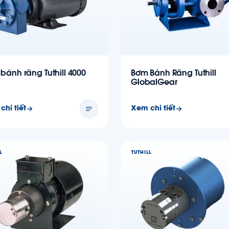
bánh răng Tuthill 4000
Bơm Bánh Răng Tuthill
GlobalGear
chi tiết
Xem chi tiết
L
TUTHILL