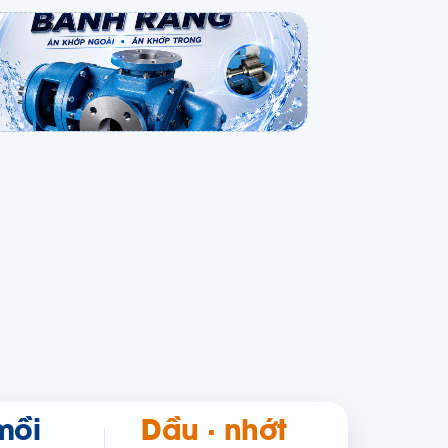
mồi
Dầu · nhớt