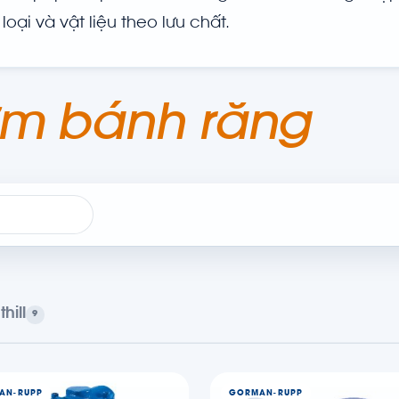
oại và vật liệu theo lưu chất.
m bánh răng
thill
9
AN-RUPP
GORMAN-RUPP