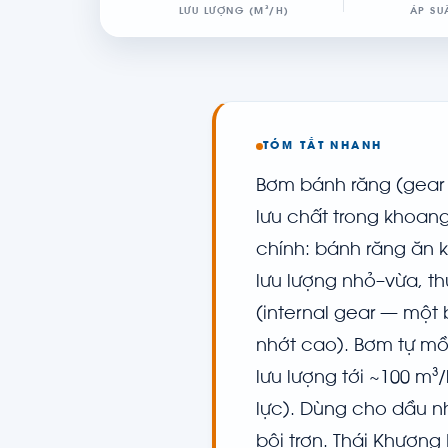
LƯU LƯỢNG (M³/H)
ÁP SU
TÓM TẮT NHANH
Bơm bánh răng (gear
lưu chất trong khoang
chính: bánh răng ăn 
lưu lượng nhỏ–vừa, t
(internal gear — một
nhớt cao). Bơm tự mồi
lưu lượng tới ~100 m³
lực). Dùng cho dầu n
bôi trơn. Thái Khươn