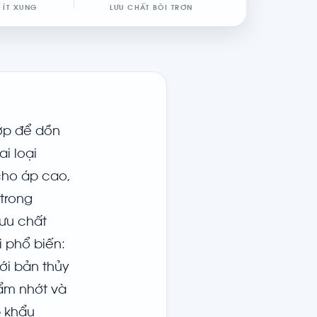
 ÍT XUNG
LƯU CHẤT BÔI TRƠN
ớp để dồn
i loại
cho áp cao,
trong
lưu chất
i phổ biến:
ới bản thủy
hẩm nhớt và
p khẩu