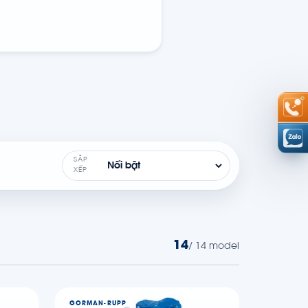
SẮP
XẾP
14
/ 14 model
GORMAN-RUPP