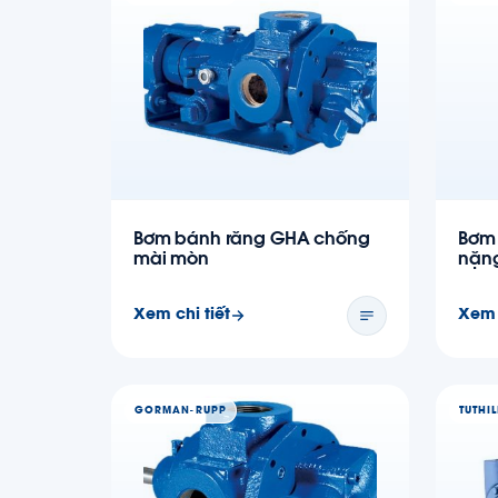
Bơm bánh răng GHA chống
Bơm
mài mòn
nặng
Xem chi tiết
Xem 
GORMAN-RUPP
TUTHIL