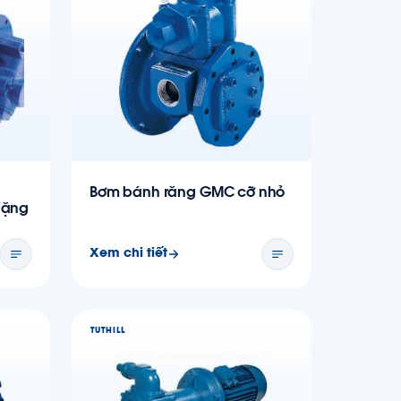
Bơm bánh răng GMC cỡ nhỏ
nặng
Xem chi tiết
TUTHILL