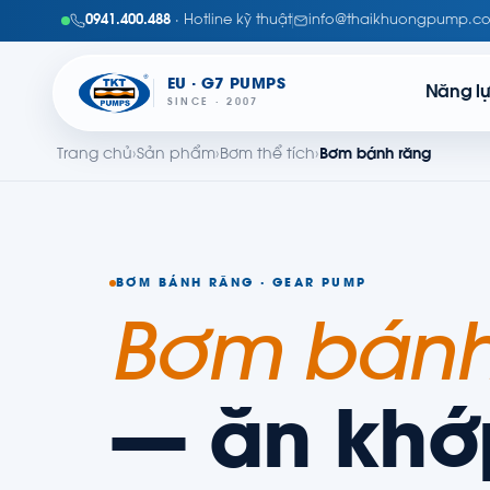
0941.400.488
· Hotline kỹ thuật
info@thaikhuongpump.c
EU · G7 PUMPS
Năng l
SINCE · 2007
Trang chủ
›
Sản phẩm
›
Bơm thể tích
›
Bơm bánh răng
BƠM BÁNH RĂNG · GEAR PUMP
Bơm bánh
— ăn khớ