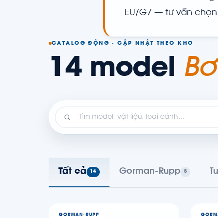
EU/G7 — tư vấn chọn l
CATALOG ĐỘNG · CẬP NHẬT THEO KHO
14 model
Bơ
Tất cả
Gorman-Rupp
Tu
14
5
GORMAN-RUPP
GORM