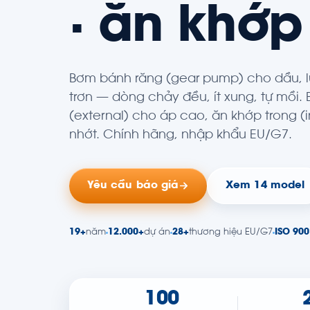
· ăn khớp
Bơm bánh răng (gear pump) cho dầu, l
trơn — dòng chảy đều, ít xung, tự mồi.
(external) cho áp cao, ăn khớp trong (i
nhớt. Chính hãng, nhập khẩu EU/G7.
Yêu cầu báo giá
Xem 14 model
19+
năm
12.000+
dự án
28+
thương hiệu EU/G7
ISO 900
100