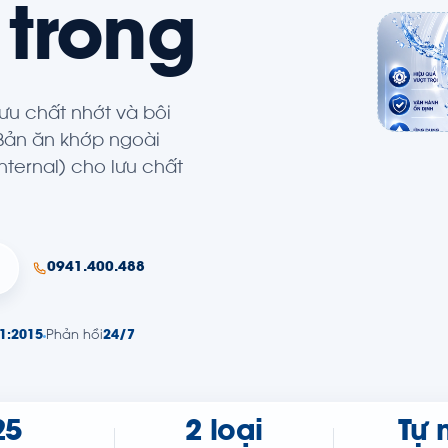
 trong
ưu chất nhớt và bôi
 Bản ăn khớp ngoài
nternal) cho lưu chất
0941.400.488
1:2015
Phản hồi
24/7
25
2 loại
Tự 