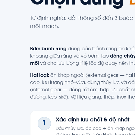
Chọn đúng
Từ định nghĩa, dải thông số đến 3 bướ
một mạch.
Bơm bánh răng
dùng các bánh răng ăn khớp
khoang giữa răng và vỏ bơm, tạo
dòng chảy 
mồi
và cho lưu lượng tỉ lệ tốc độ quay nên th
Hai loại:
ăn khớp ngoài (external gear — hai
cao, lưu lượng nhỏ–vừa, dùng thủy lực và dầ
(internal gear — dòng rất êm, hợp lưu chất 
đường, keo, sirô). Vật liệu gang, thép, inox th
Xác định lưu chất & độ nhớt
1
Dầu/thủy lực, áp cao → ăn khớp ngoài