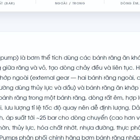
ẤT (BAR)
NGOÀI / TRONG
DÒNG ÊM,
 pump) là bơm thể tích dùng các bánh răng ăn kh
 giữa răng và vỏ, tạo dòng chảy đều và liên tục. Ha
khớp ngoài (external gear — hai bánh răng ngoài, 
hường dùng thủy lực và dầu) và bánh răng ăn khớp 
 bánh răng trong một bánh răng, dòng rất êm, hợp 
, lưu lượng tỉ lệ tốc độ quay nên dễ định lượng. Dả
/h, áp suất tới ~25 bar cho dòng chuyển (cao hơn v
hờn, thủy lực, hóa chất nhớt, nhựa đường, thực p
g Pumps phân phối chính hãng bơm bánh răng nhậ