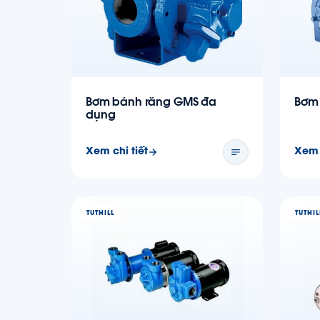
Bơm bánh răng GMS đa
Bơm 
dụng
Xem chi tiết
Xem 
TUTHILL
TUTHIL