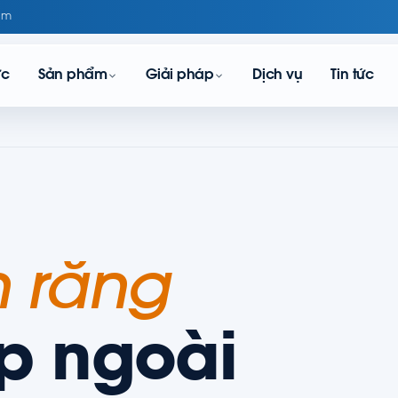
om
ực
Sản phẩm
Giải pháp
Dịch vụ
Tin tức
 răng
p ngoài