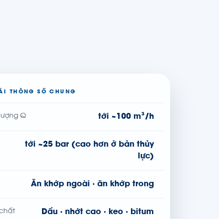
ẢI THÔNG SỐ CHUNG
tới ~100 m³/h
 lượng Q
tới ~25 bar (cao hơn ở bản thủy
lực)
Ăn khớp ngoài · ăn khớp trong
Dầu · nhớt cao · keo · bitum
 chất