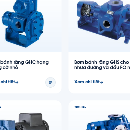
 bánh răng GHC hạng
Bơm bánh răng GHS cho
 cỡ nhỏ
nhựa đường và dầu FO 
chi tiết
Xem chi tiết
L
TUTHILL