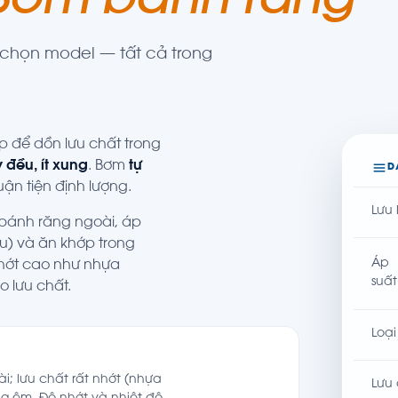
Bơm bánh răng
c chọn model — tất cả trong
 để dồn lưu chất trong
đều, ít xung
. Bơm
tự
D
uận tiện định lượng.
Lưu
 bánh răng ngoài, áp
u) và ăn khớp trong
Áp
nhớt cao như nhựa
suất
eo lưu chất.
Loại
; lưu chất rất nhớt (nhựa
Lưu