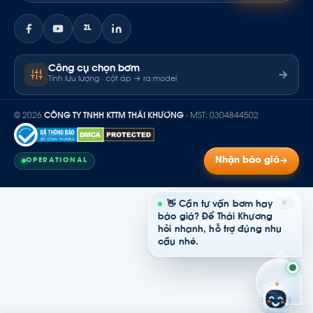
ZL
Công cụ chọn bơm
Tính lưu lượng · cột áp → ra model
© 2026
CÔNG TY TNHH KTTM THÁI KHƯƠNG
· MST: 0304844502
Nhận báo giá
OPERATIONAL
✕
👋 Cần tư vấn bơm hay
báo giá? Để Thái Khương
hỏi nhanh, hỗ trợ đúng nhu
cầu nhé.