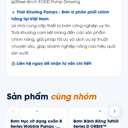
🔹
Thái Khương Pumps – Đơn vị phân phối chính
hãng tại Việt Nam
Là nhà cung cấp thiết bị bơm công nghiệp uy tín,
Thái Khương cam kết mang đến các sản phẩm
chính hãng, giải pháp tối ưu và dịch vụ kỹ thuật
chuyên sâu, giúp doanh nghiệp nâng cao hiệu quả
sản xuất.
📩
Liên hệ ngay để nhận tư vấn chi tiết!
Sản phẩm
cùng nhóm
Bơm trục vít dạng xoắn R
Bơm Bánh Răng Tuthill
Series Wobble Pumps -
Series D ORBIS™