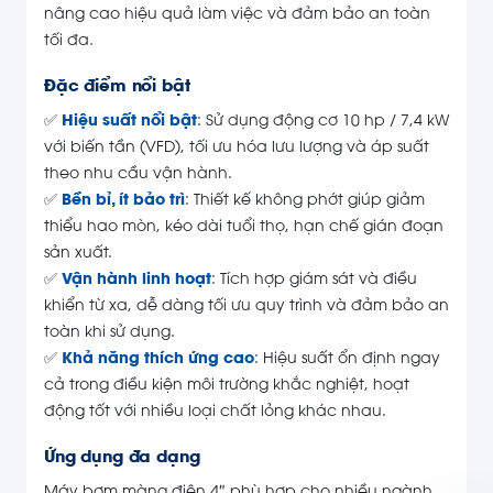
nâng cao hiệu quả làm việc và đảm bảo an toàn
tối đa.
Đặc điểm nổi bật
✅
Hiệu suất nổi bật
: Sử dụng động cơ 10 hp / 7,4 kW
với biến tần (VFD), tối ưu hóa lưu lượng và áp suất
theo nhu cầu vận hành.
✅
Bền bỉ, ít bảo trì
: Thiết kế không phớt giúp giảm
thiểu hao mòn, kéo dài tuổi thọ, hạn chế gián đoạn
sản xuất.
✅
Vận hành linh hoạt
: Tích hợp giám sát và điều
khiển từ xa, dễ dàng tối ưu quy trình và đảm bảo an
toàn khi sử dụng.
✅
Khả năng thích ứng cao
: Hiệu suất ổn định ngay
cả trong điều kiện môi trường khắc nghiệt, hoạt
động tốt với nhiều loại chất lỏng khác nhau.
Ứng dụng đa dạng