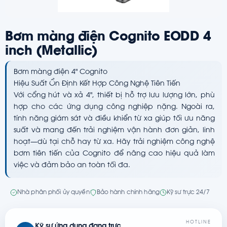
Bơm màng điện Cognito EODD 4
inch (Metallic)
Bơm màng điện 4" Cognito
Hiệu Suất Ổn Định Kết Hợp Công Nghệ Tiên Tiến
Với cổng hút và xả 4", thiết bị hỗ trợ lưu lượng lớn, phù
hợp cho các ứng dụng công nghiệp nặng. Ngoài ra,
tính năng giám sát và điều khiển từ xa giúp tối ưu năng
suất và mang đến trải nghiệm vận hành đơn giản, linh
hoạt—dù tại chỗ hay từ xa. Hãy trải nghiệm công nghệ
bơm tiên tiến của Cognito để nâng cao hiệu quả làm
việc và đảm bảo an toàn tối đa.
Nhà phân phối ủy quyền
Bảo hành chính hãng
Kỹ sư trực 24/7
HOTLINE
Kỹ sư ứng dụng đang trực