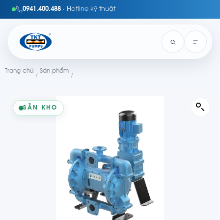
0941.400.488
· Hotline kỹ thuật
Trang chủ
Sản phẩm
/
/
SẴN KHO