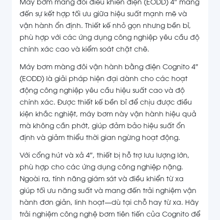
Máy bơm màng đôi điều khiển điện (EODD) 4″ mang
đến sự kết hợp tối ưu giữa hiệu suất mạnh mẽ và
vận hành ổn định. Thiết kế nhỏ gọn nhưng bền bỉ,
phù hợp với các ứng dụng công nghiệp yêu cầu độ
chính xác cao và kiểm soát chặt chẽ.
Máy bơm màng đôi vận hành bằng điện Cognito 4″
(EODD) là giải pháp hiện đại dành cho các hoạt
động công nghiệp yêu cầu hiệu suất cao và độ
chính xác. Được thiết kế bền bỉ để chịu được điều
kiện khắc nghiệt, máy bơm này vận hành hiệu quả
mà không cần phớt, giúp đảm bảo hiệu suất ổn
định và giảm thiểu thời gian ngừng hoạt động.
Với cổng hút và xả 4″, thiết bị hỗ trợ lưu lượng lớn,
phù hợp cho các ứng dụng công nghiệp nặng.
Ngoài ra, tính năng giám sát và điều khiển từ xa
giúp tối ưu năng suất và mang đến trải nghiệm vận
hành đơn giản, linh hoạt—dù tại chỗ hay từ xa. Hãy
trải nghiệm công nghệ bơm tiên tiến của Cognito để