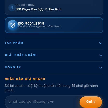
TRỤ SỞ · HCM
30D Phan Văn Sửu, P. Tân Bình
ISO 9001:2015
Quality Management Certified
SẢN PHẨM
GIẢI PHÁP NGÀNH
CÔNG TY
NHẬN BÁO GIÁ NHANH
Để lại email — đội kỹ thuật phản hồi trong 15 phút giờ hành
chính.
Gửi