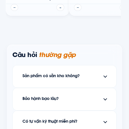
Nova Rotors
—
→
—
→
Câu hỏi
thường gặp
Sản phẩm có sẵn kho không?
Bảo hành bao lâu?
Có tư vấn kỹ thuật miễn phí?