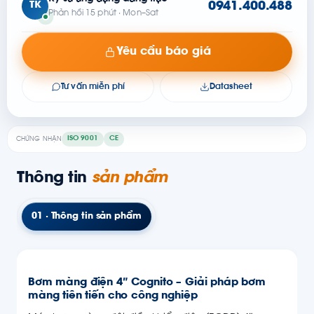
TK
0941.400.488
Phản hồi 15 phút · Mon–Sat
Yêu cầu báo giá
Tư vấn miễn phí
Datasheet
ISO 9001
CE
CHỨNG NHẬN
Thông tin
sản phẩm
01 · Thông tin sản phẩm
Bơm màng điện 4″ Cognito – Giải pháp bơm
màng tiên tiến cho công nghiệp