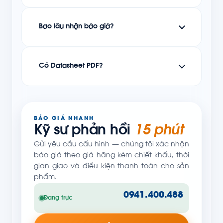
Bao lâu nhận báo giá?
Có Datasheet PDF?
BÁO GIÁ NHANH
Kỹ sư phản hồi
15 phút
Gửi yêu cầu cấu hình — chúng tôi xác nhận
báo giá theo giá hãng kèm chiết khấu, thời
gian giao và điều kiện thanh toán cho sản
phẩm.
0941.400.488
Đang trực